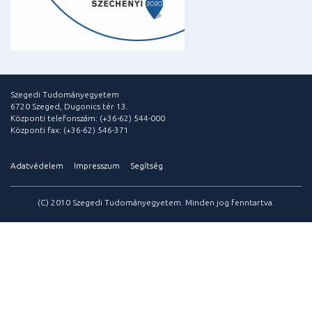
Szegedi Tudományegyetem
6720 Szeged, Dugonics tér 13.
Központi telefonszám: (+36-62) 544-000
Központi fax: (+36-62) 546-371
Adatvédelem
Impresszum
Segítség
(C) 2010 Szegedi Tudományegyetem. Minden jog fenntartva.