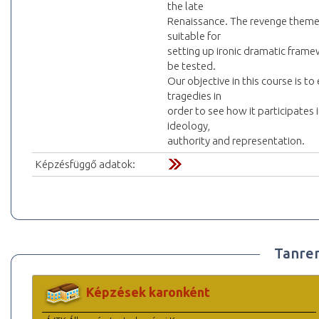
the late
Renaissance. The revenge theme a
suitable for
setting up ironic dramatic frame
be tested.
Our objective in this course is 
tragedies in
order to see how it participates 
ideology,
authority and representation.
Képzésfüggő adatok:
Tanre
Képzések karonként