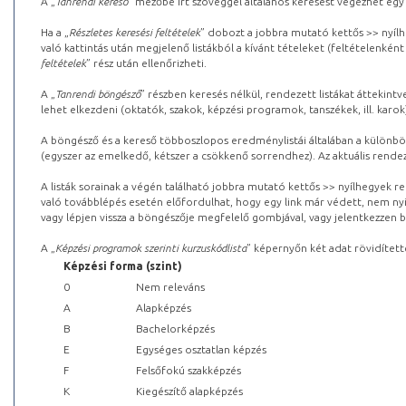
A „
Tanrendi kereső
” mezőbe írt szöveggel általános keresést végezhet egy
Ha a „
Részletes keresési feltételek
” dobozt a jobbra mutató kettős >> nyílh
való kattintás után megjelenő listákból a kívánt tételeket (feltételenként
feltételek
” rész után ellenőrizheti.
A „
Tanrendi böngésző
” részben keresés nélkül, rendezett listákat áttekin
lehet elkezdeni (oktatók, szakok, képzési programok, tanszékek, ill. karok
A böngésző és a kereső többoszlopos eredménylistái általában a különböz
(egyszer az emelkedő, kétszer a csökkenő sorrendhez). Az aktuális rendez
A listák sorainak a végén található jobbra mutató kettős >> nyílhegyek r
való továbblépés esetén előfordulhat, hogy egy link már védett, nem nyi
vagy lépjen vissza a böngészője megfelelő gombjával, vagy jelentkezzen be
A „
Képzési programok szerinti kurzuskódlista
” képernyőn két adat rövidített
Képzési forma (szint)
0
Nem releváns
A
Alapképzés
B
Bachelorképzés
E
Egységes osztatlan képzés
F
Felsőfokú szakképzés
K
Kiegészítő alapképzés