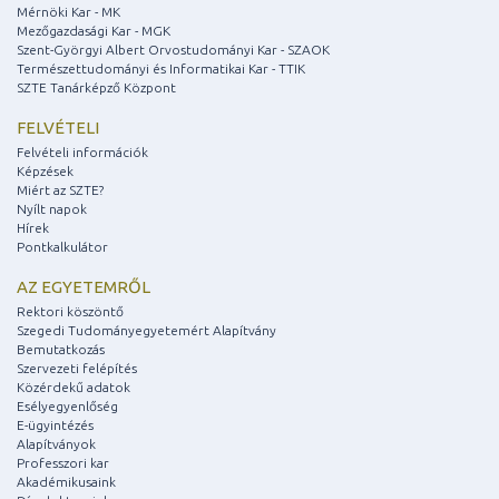
Mérnöki Kar - MK
Mezőgazdasági Kar - MGK
Szent-Györgyi Albert Orvostudományi Kar - SZAOK
Természettudományi és Informatikai Kar - TTIK
SZTE Tanárképző Központ
FELVÉTELI
Felvételi információk
Képzések
Miért az SZTE?
Nyílt napok
Hírek
Pontkalkulátor
AZ EGYETEMRŐL
Rektori köszöntő
Szegedi Tudományegyetemért Alapítvány
Bemutatkozás
Szervezeti felépítés
Közérdekű adatok
Esélyegyenlőség
E-ügyintézés
Alapítványok
Professzori kar
Akadémikusaink