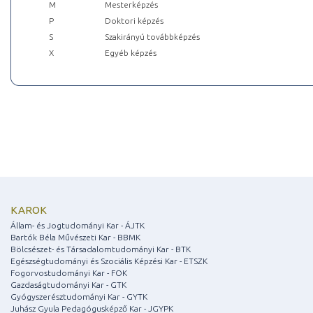
M
Mesterképzés
P
Doktori képzés
S
Szakirányú továbbképzés
X
Egyéb képzés
KAROK
Állam- és Jogtudományi Kar - ÁJTK
Bartók Béla Művészeti Kar - BBMK
Bölcsészet- és Társadalomtudományi Kar - BTK
Egészségtudományi és Szociális Képzési Kar - ETSZK
Fogorvostudományi Kar - FOK
Gazdaságtudományi Kar - GTK
Gyógyszerésztudományi Kar - GYTK
Juhász Gyula Pedagógusképző Kar - JGYPK