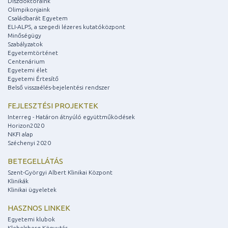
Díszdoktoraink
Olimpikonjaink
Családbarát Egyetem
ELI-ALPS, a szegedi lézeres kutatóközpont
Minőségügy
Szabályzatok
Egyetemtörténet
Centenárium
Egyetemi élet
Egyetemi Értesítő
Belső visszaélés-bejelentési rendszer
FEJLESZTÉSI PROJEKTEK
Interreg - Határon átnyúló együttműködések
Horizon2020
NKFI alap
Széchenyi 2020
BETEGELLÁTÁS
Szent-Györgyi Albert Klinikai Központ
Klinikák
Klinikai ügyeletek
HASZNOS LINKEK
Egyetemi klubok
Klebelsberg Könyvtár