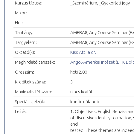
Kurzus típusa:
_Szeminárium, _Gyakorlati jegy
Mikor:
Hol:
Tantárgy:
AMEBA8, Any Course Seminar (Exc
Tárgyelem:
AMEBA8, Any Course Seminar (Exc
Oktató(k):
Kiss Attila dr.
Meghirdető tanszék:
Angol-Amerikai Intézet
(
BTK Böl
Óraszám:
heti 2.00
Kreditek száma:
3
Maximális létszám:
nincs korlát
Speciális jelzők:
konfirmálandó
Leírás:
1. Objectives: English Renaissan
of discursive identity-formation
and
tested. These themes are indeed 