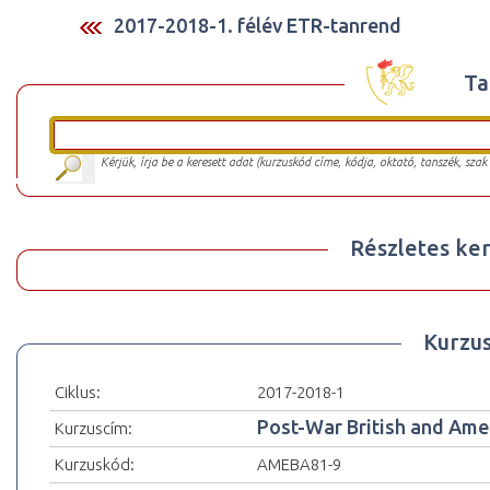
2017-2018-1. félév ETR-tanrend
Ta
Kérjük, írja be a keresett adat (kurzuskód címe, kódja, oktató, tanszék, szak
Részletes ker
Kurzu
Ciklus:
2017-2018-1
Post-War British and Am
Kurzuscím:
Kurzuskód:
AMEBA81-9