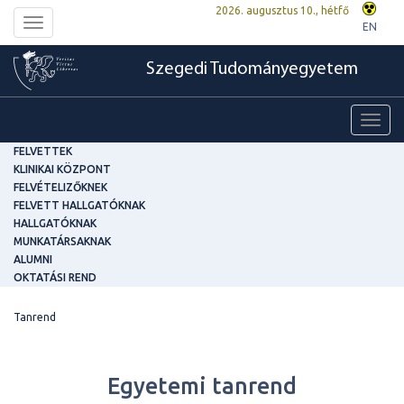
2026. augusztus 10., hétfő
Toggle
EN
navigation
Szegedi Tudományegyetem
Toggl
navig
FELVETTEK
KLINIKAI KÖZPONT
FELVÉTELIZŐKNEK
FELVETT HALLGATÓKNAK
HALLGATÓKNAK
MUNKATÁRSAKNAK
ALUMNI
OKTATÁSI REND
Tanrend
Egyetemi tanrend