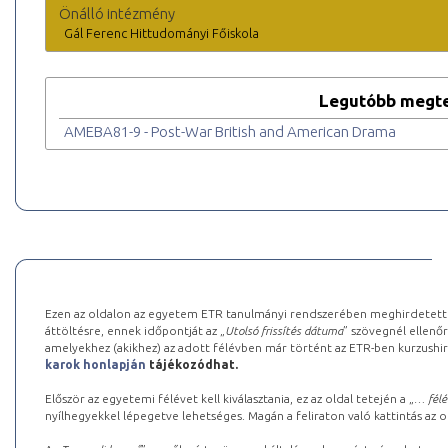
Önálló intézmény
Gál Ferenc Hittudományi Főiskola
Legutóbb megte
AMEBA81-9 - Post-War British and American Drama
Ezen az oldalon az egyetem ETR tanulmányi rendszerében meghirdetett k
áttöltésre, ennek időpontját az „
Utolsó frissítés dátuma
” szövegnél ellenőr
amelyekhez (akikhez) az adott félévben már történt az ETR-ben kurzushi
karok honlapján
tájékozódhat.
Először az egyetemi félévet kell kiválasztania, ez az oldal tetején a „
… félé
nyílhegyekkel lépegetve lehetséges. Magán a feliraton való kattintás az old