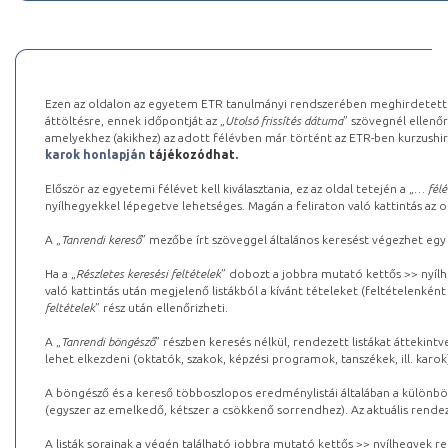
Ezen az oldalon az egyetem ETR tanulmányi rendszerében meghirdetett k
áttöltésre, ennek időpontját az „
Utolsó frissítés dátuma
” szövegnél ellenőr
amelyekhez (akikhez) az adott félévben már történt az ETR-ben kurzushi
karok honlapján
tájékozódhat.
Először az egyetemi félévet kell kiválasztania, ez az oldal tetején a „
… félé
nyílhegyekkel lépegetve lehetséges. Magán a feliraton való kattintás az old
A „
Tanrendi kereső
” mezőbe írt szöveggel általános keresést végezhet egy
Ha a „
Részletes keresési feltételek
” dobozt a jobbra mutató kettős >> nyílh
való kattintás után megjelenő listákból a kívánt tételeket (feltételenként
feltételek
” rész után ellenőrizheti.
A „
Tanrendi böngésző
” részben keresés nélkül, rendezett listákat áttekin
lehet elkezdeni (oktatók, szakok, képzési programok, tanszékek, ill. karok
A böngésző és a kereső többoszlopos eredménylistái általában a különböz
(egyszer az emelkedő, kétszer a csökkenő sorrendhez). Az aktuális rendez
A listák sorainak a végén található jobbra mutató kettős >> nyílhegyek r