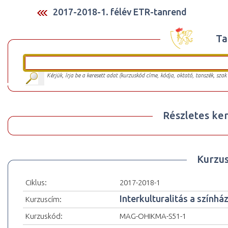
2017-2018-1. félév ETR-tanrend
Ta
Kérjük, írja be a keresett adat (kurzuskód címe, kódja, oktató, tanszék, szak
Részletes ker
Kurzu
Ciklus:
2017-2018-1
Interkulturalitás a színhá
Kurzuscím:
Kurzuskód:
MAG-OHIKMA-S51-1