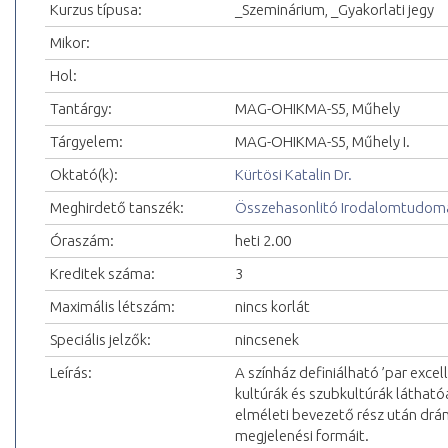
Kurzus típusa:
_Szeminárium, _Gyakorlati jegy
Mikor:
Hol:
Tantárgy:
MAG-OHIKMA-S5, Műhely
Tárgyelem:
MAG-OHIKMA-S5, Műhely I.
Oktató(k):
Kürtösi Katalin Dr.
Meghirdető tanszék:
Összehasonlitó Irodalomtudomá
Óraszám:
heti 2.00
Kreditek száma:
3
Maximális létszám:
nincs korlát
Speciális jelzők:
nincsenek
Leírás:
A színház definiálható ’par exce
kultúrák és szubkultúrák látható
elméleti bevezető rész után drámá
megjelenési formáit.