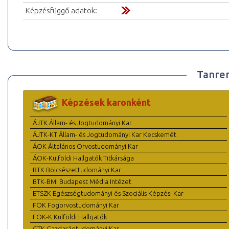
Képzésfüggő adatok:
Tanre
Képzések karonként
ÁJTK Állam- és Jogtudományi Kar
ÁJTK-KT Állam- és Jogtudományi Kar Kecskemét
ÁOK Általános Orvostudományi Kar
ÁOK-Külföldi Hallgatók Titkársága
BTK Bölcsészettudományi Kar
BTK-BMI Budapest Média Intézet
ETSZK Egészségtudományi és Szociális Képzési Kar
FOK Fogorvostudományi Kar
FOK-K Külföldi Hallgatók
GTK Gazdaságtudományi Kar