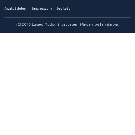
Adatvédelem
Impresszum
Segítség
(C) 2010 Szegedi Tudományegyetem. Minden jog fenntartva.