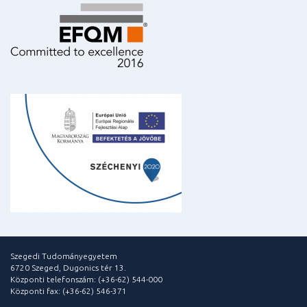
Szegedi Tudományegyetem
6720 Szeged, Dugonics tér 13.
Központi telefonszám: (+36-62) 544-000
Központi fax: (+36-62) 546-371