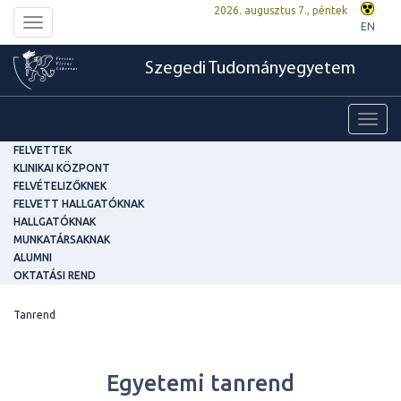
2026. augusztus 7., péntek
Toggle
EN
navigation
Szegedi Tudományegyetem
Toggl
navig
FELVETTEK
KLINIKAI KÖZPONT
FELVÉTELIZŐKNEK
FELVETT HALLGATÓKNAK
HALLGATÓKNAK
MUNKATÁRSAKNAK
ALUMNI
OKTATÁSI REND
Tanrend
Egyetemi tanrend