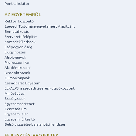
Pontkalkulátor
AZ EGYETEMRŐL
Rektori köszöntő
Szegedi Tudományegyetemért Alapítvány
Bemutatkozás
Szervezeti felépítés
Közérdekű adatok
Esélyegyenlőség
E-ügyintézés
Alapítványok
Professzori kar
Akadémikusaink
Díszdoktoraink
Olimpikonjaink
Családbarát Egyetem
ELI-ALPS, a szegedi lézeres kutatóközpont
Minőségügy
Szabályzatok
Egyetemtörténet
Centenárium
Egyetemi élet
Egyetemi Értesítő
Belső visszaélés-bejelentési rendszer
FEJLESZTÉSI PROJEKTEK