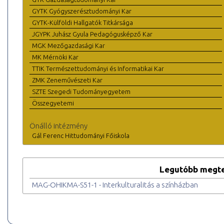
GYTK Gyógyszerésztudományi Kar
GYTK-Külföldi Hallgatók Titkársága
JGYPK Juhász Gyula Pedagógusképző Kar
MGK Mezőgazdasági Kar
MK Mérnöki Kar
TTIK Természettudományi és Informatikai Kar
ZMK Zeneművészeti Kar
SZTE Szegedi Tudományegyetem
Összegyetemi
Önálló intézmény
Gál Ferenc Hittudományi Főiskola
Legutóbb megte
MAG-OHIKMA-S51-1 - Interkulturalitás a színházban