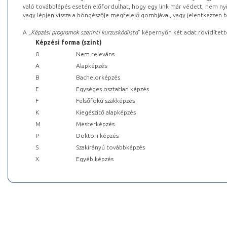
való továbblépés esetén előfordulhat, hogy egy link már védett, nem nyi
vagy lépjen vissza a böngészője megfelelő gombjával, vagy jelentkezzen be
A „
Képzési programok szerinti kurzuskódlista
” képernyőn két adat rövidített
Képzési forma (szint)
0
Nem releváns
A
Alapképzés
B
Bachelorképzés
E
Egységes osztatlan képzés
F
Felsőfokú szakképzés
K
Kiegészítő alapképzés
M
Mesterképzés
P
Doktori képzés
S
Szakirányú továbbképzés
X
Egyéb képzés