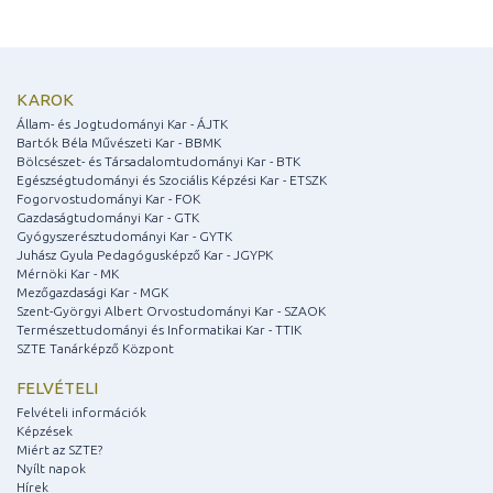
KAROK
Állam- és Jogtudományi Kar - ÁJTK
Bartók Béla Művészeti Kar - BBMK
Bölcsészet- és Társadalomtudományi Kar - BTK
Egészségtudományi és Szociális Képzési Kar - ETSZK
Fogorvostudományi Kar - FOK
Gazdaságtudományi Kar - GTK
Gyógyszerésztudományi Kar - GYTK
Juhász Gyula Pedagógusképző Kar - JGYPK
Mérnöki Kar - MK
Mezőgazdasági Kar - MGK
Szent-Györgyi Albert Orvostudományi Kar - SZAOK
Természettudományi és Informatikai Kar - TTIK
SZTE Tanárképző Központ
FELVÉTELI
Felvételi információk
Képzések
Miért az SZTE?
Nyílt napok
Hírek