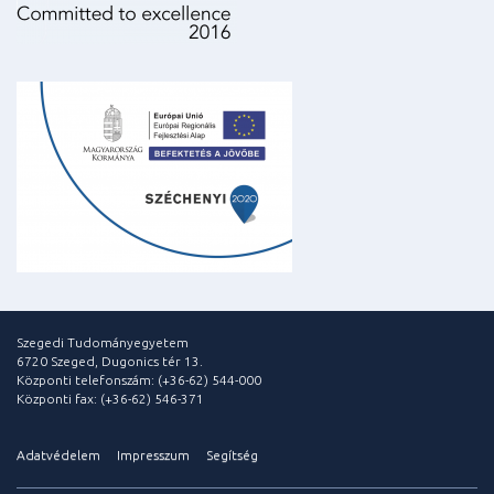
Szegedi Tudományegyetem
6720 Szeged, Dugonics tér 13.
Központi telefonszám: (+36-62) 544-000
Központi fax: (+36-62) 546-371
Adatvédelem
Impresszum
Segítség