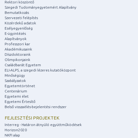
Rektori köszöntő
Szegedi Tudományegyetemért Alapítvány
Bemutatkozás
Szervezeti felépítés
Közérdekű adatok
Esélyegyenlőség
E-ügyintézés
Alapítványok
Professzori kar
Akadémikusaink
Díszdoktoraink
Olimpikonjaink
Családbarát Egyetem
ELI-ALPS, a szegedi lézeres kutatóközpont
Minőségügy
Szabályzatok
Egyetemtörténet
Centenárium
Egyetemi élet
Egyetemi Értesítő
Belső visszaélés-bejelentési rendszer
FEJLESZTÉSI PROJEKTEK
Interreg - Határon átnyúló együttműködések
Horizon2020
NKFI alap