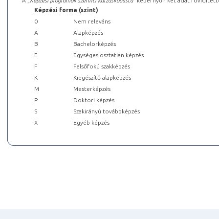
A „
Képzési programok szerinti kurzuskódlista
” képernyőn két adat rövidített
Képzési forma (szint)
0
Nem releváns
A
Alapképzés
B
Bachelorképzés
E
Egységes osztatlan képzés
F
Felsőfokú szakképzés
K
Kiegészítő alapképzés
M
Mesterképzés
P
Doktori képzés
S
Szakirányú továbbképzés
X
Egyéb képzés