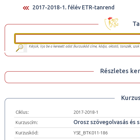
2017-2018-1. félév ETR-tanrend
Ta
Kérjük, írja be a keresett adat (kurzuskód címe, kódja, oktató, tanszék, szak
Részletes ker
Kurzu
Ciklus:
2017-2018-1
Orosz szövegolvasás és sz
Kurzuscím:
Kurzuskód:
YSE_BTK011-186