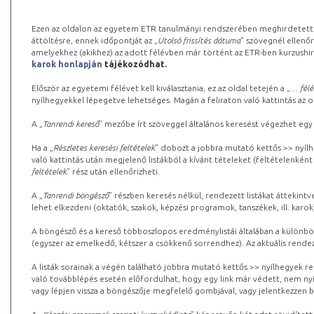
Ezen az oldalon az egyetem ETR tanulmányi rendszerében meghirdetett k
áttöltésre, ennek időpontját az „
Utolsó frissítés dátuma
” szövegnél ellenőr
amelyekhez (akikhez) az adott félévben már történt az ETR-ben kurzushi
karok honlapján
tájékozódhat.
Először az egyetemi félévet kell kiválasztania, ez az oldal tetején a „
… félé
nyílhegyekkel lépegetve lehetséges. Magán a feliraton való kattintás az old
A „
Tanrendi kereső
” mezőbe írt szöveggel általános keresést végezhet egy
Ha a „
Részletes keresési feltételek
” dobozt a jobbra mutató kettős >> nyílh
való kattintás után megjelenő listákból a kívánt tételeket (feltételenként
feltételek
” rész után ellenőrizheti.
A „
Tanrendi böngésző
” részben keresés nélkül, rendezett listákat áttekin
lehet elkezdeni (oktatók, szakok, képzési programok, tanszékek, ill. karok
A böngésző és a kereső többoszlopos eredménylistái általában a különböz
(egyszer az emelkedő, kétszer a csökkenő sorrendhez). Az aktuális rendez
A listák sorainak a végén található jobbra mutató kettős >> nyílhegyek r
való továbblépés esetén előfordulhat, hogy egy link már védett, nem nyi
vagy lépjen vissza a böngészője megfelelő gombjával, vagy jelentkezzen be