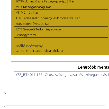
JGYPK Juhász Gyula Pedagógusképző Kar
MGK Mezőgazdasági Kar
MK Mérnöki Kar
TTIK Természettudományi és Informatikai Kar
ZMK Zeneművészeti Kar
SZTE Szegedi Tudományegyetem
Összegyetemi
Önálló intézmény
Gál Ferenc Hittudományi Főiskola
Legutóbb megte
YSE_BTK011-186 - Orosz szövegolvasás és szövegalkotás 1