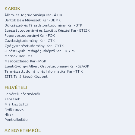
KAROK
Állam- és Jogtudományi Kar - ÁJTK
Bartók Béla Művészeti Kar - BBMK
Bölcsészet- és Társadalomtudományi Kar - BTK
Egészségtudományi és Szociális Képzési Kar - ETSZK
Fogorvostudományi Kar - FOK
Gazdaságtudományi Kar - GTK
Gyógyszerésztudományi Kar - GYTK
Juhász Gyula Pedagógusképző Kar - JGYPK
Mérnöki Kar - MK
Mezőgazdasági Kar - MGK
Szent-Györgyi Albert Orvostudományi Kar - SZAOK
Természettudományi és Informatikai Kar - TTIK
SZTE Tanárképző Központ
FELVÉTELI
Felvételi információk
Képzések
Miért az SZTE?
Nyílt napok
Hírek
Pontkalkulátor
AZ EGYETEMRŐL