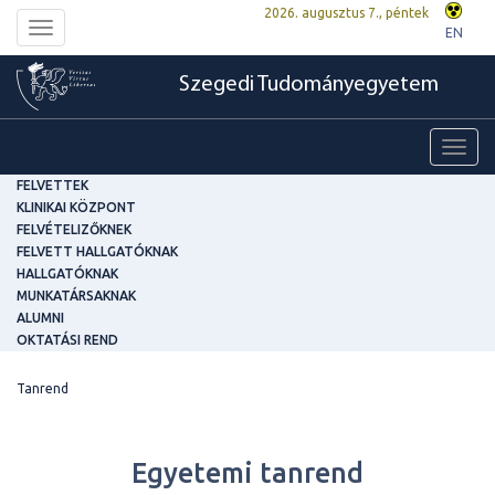
2026. augusztus 7., péntek
Toggle
EN
navigation
Szegedi Tudományegyetem
Toggl
navig
FELVETTEK
KLINIKAI KÖZPONT
FELVÉTELIZŐKNEK
FELVETT HALLGATÓKNAK
HALLGATÓKNAK
MUNKATÁRSAKNAK
ALUMNI
OKTATÁSI REND
Tanrend
Egyetemi tanrend