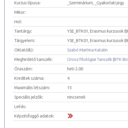
Kurzus típusa:
_Szeminárium, _Gyakorlati jegy
Mikor:
Hol:
Tantárgy:
YSE_BTK01, Erasmus kurzusok (
Tárgyelem:
YSE_BTK01, Erasmus kurzusok (
Oktató(k):
Szabó Martina Katalin
Meghirdető tanszék:
Orosz Filológiai Tanszék
(
BTK Bö
Óraszám:
heti 2.00
Kreditek száma:
4
Maximális létszám:
15
Speciális jelzők:
nincsenek
Leírás:
Képzésfüggő adatok: