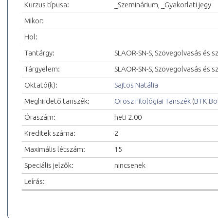
Kurzus típusa:
_Szeminárium, _Gyakorlati jegy
Mikor:
Hol:
Tantárgy:
SLAOR-SN-S, Szövegolvasás és s
Tárgyelem:
SLAOR-SN-S, Szövegolvasás és s
Oktató(k):
Sajtos Natália
Meghirdető tanszék:
Orosz Filológiai Tanszék
(
BTK Bö
Óraszám:
heti 2.00
Kreditek száma:
2
Maximális létszám:
15
Speciális jelzők:
nincsenek
Leírás: