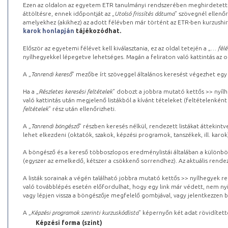
Ezen az oldalon az egyetem ETR tanulmányi rendszerében meghirdetett k
áttöltésre, ennek időpontját az „
Utolsó frissítés dátuma
” szövegnél ellenőr
amelyekhez (akikhez) az adott félévben már történt az ETR-ben kurzushi
karok honlapján
tájékozódhat.
Először az egyetemi félévet kell kiválasztania, ez az oldal tetején a „
… félé
nyílhegyekkel lépegetve lehetséges. Magán a feliraton való kattintás az old
A „
Tanrendi kereső
” mezőbe írt szöveggel általános keresést végezhet egy
Ha a „
Részletes keresési feltételek
” dobozt a jobbra mutató kettős >> nyílh
való kattintás után megjelenő listákból a kívánt tételeket (feltételenként
feltételek
” rész után ellenőrizheti.
A „
Tanrendi böngésző
” részben keresés nélkül, rendezett listákat áttekin
lehet elkezdeni (oktatók, szakok, képzési programok, tanszékek, ill. karok
A böngésző és a kereső többoszlopos eredménylistái általában a különböz
(egyszer az emelkedő, kétszer a csökkenő sorrendhez). Az aktuális rendez
A listák sorainak a végén található jobbra mutató kettős >> nyílhegyek r
való továbblépés esetén előfordulhat, hogy egy link már védett, nem nyi
vagy lépjen vissza a böngészője megfelelő gombjával, vagy jelentkezzen be
A „
Képzési programok szerinti kurzuskódlista
” képernyőn két adat rövidített
Képzési forma (szint)