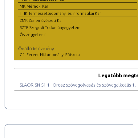
MK Mérnöki Kar
TTIK Természettudományi és Informatikai Kar
ZMK Zeneművészeti Kar
SZTE Szegedi Tudományegyetem
Összegyetemi
Önálló intézmény
Gál Ferenc Hittudományi Főiskola
Legutóbb megte
SLAOR-SN-S1-1 - Orosz szövegolvasás és szövegalkotás 1.