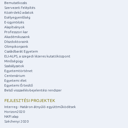
Bemutatkozás
Szervezeti felépítés
Közérdekű adatok
Esélyegyenlőség
E-ügyintézés
Alapítványok
Professzori kar
Akadémikusaink
Díszdoktoraink
Olimpikonjaink
Családbarát Egyetem
ELI-ALPS, a szegedi lézeres kutatóközpont
Minőségügy
Szabályzatok
Egyetemtörténet
Centenárium
Egyetemi élet
Egyetemi Értesítő
Belső visszaélés-bejelentési rendszer
FEJLESZTÉSI PROJEKTEK
Interreg - Határon átnyúló együttműködések
Horizon2020
NKFI alap
Széchenyi 2020