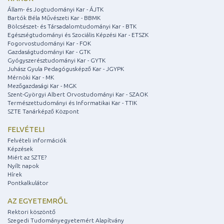
Állam- és Jogtudományi Kar - ÁJTK
Bartók Béla Művészeti Kar - BBMK
Bölcsészet- és Társadalomtudományi Kar - BTK
Egészségtudományi és Szociális Képzési Kar - ETSZK
Fogorvostudományi Kar - FOK
Gazdaságtudományi Kar - GTK
Gyógyszerésztudományi Kar - GYTK
Juhász Gyula Pedagógusképző Kar - JGYPK
Mérnöki Kar - MK
Mezőgazdasági Kar - MGK
Szent-Györgyi Albert Orvostudományi Kar - SZAOK
Természettudományi és Informatikai Kar - TTIK
SZTE Tanárképző Központ
FELVÉTELI
Felvételi információk
Képzések
Miért az SZTE?
Nyílt napok
Hírek
Pontkalkulátor
AZ EGYETEMRŐL
Rektori köszöntő
Szegedi Tudományegyetemért Alapítvány