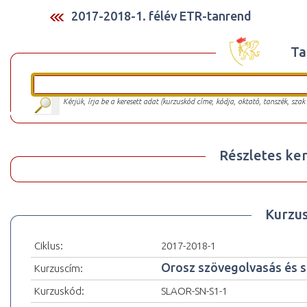
2017-2018-1. félév ETR-tanrend
Ta
Kérjük, írja be a keresett adat (kurzuskód címe, kódja, oktató, tanszék, szak
Részletes ker
Kurzu
Ciklus:
2017-2018-1
Orosz szövegolvasás és sz
Kurzuscím:
Kurzuskód:
SLAOR-SN-S1-1