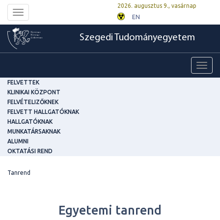
2026. augusztus 9., vasárnap
Toggle
EN
navigation
Szegedi Tudományegyetem
Toggl
navig
FELVETTEK
KLINIKAI KÖZPONT
FELVÉTELIZŐKNEK
FELVETT HALLGATÓKNAK
HALLGATÓKNAK
MUNKATÁRSAKNAK
ALUMNI
OKTATÁSI REND
Tanrend
Egyetemi tanrend