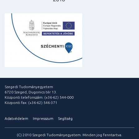
Szegedi Tudományegyetem
6720 Szeged, Dugonics tér 13.
Központi telefonszám: (+36-62) 544-000
Központi fax: (+36-62) 546-371
Adatvédelem
Impresszum
Segítség
(C) 2010 Szegedi Tudományegyetem. Minden jog fenntartva.