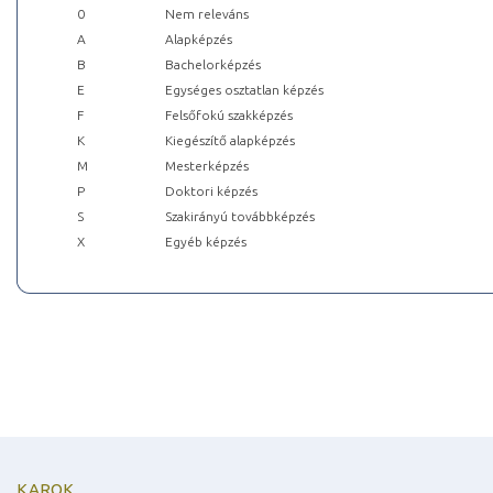
0
Nem releváns
A
Alapképzés
B
Bachelorképzés
E
Egységes osztatlan képzés
F
Felsőfokú szakképzés
K
Kiegészítő alapképzés
M
Mesterképzés
P
Doktori képzés
S
Szakirányú továbbképzés
X
Egyéb képzés
KAROK