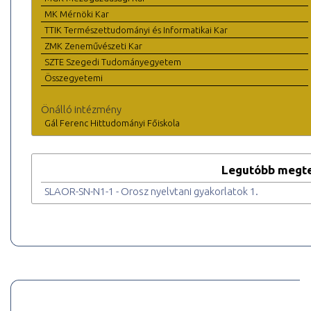
MK Mérnöki Kar
TTIK Természettudományi és Informatikai Kar
ZMK Zeneművészeti Kar
SZTE Szegedi Tudományegyetem
Összegyetemi
Önálló intézmény
Gál Ferenc Hittudományi Főiskola
Legutóbb megte
SLAOR-SN-N1-1 - Orosz nyelvtani gyakorlatok 1.