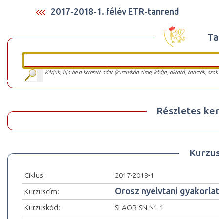
2017-2018-1. félév ETR-tanrend
Ta
Kérjük, írja be a keresett adat (kurzuskód címe, kódja, oktató, tanszék, szak
Részletes ker
Kurzu
Ciklus:
2017-2018-1
Orosz nyelvtani gyakorlato
Kurzuscím:
Kurzuskód:
SLAOR-SN-N1-1