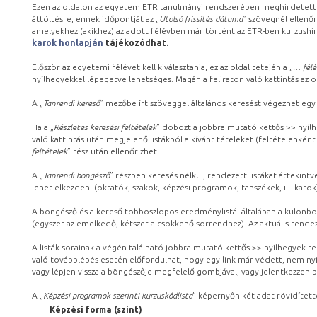
Ezen az oldalon az egyetem ETR tanulmányi rendszerében meghirdetett k
áttöltésre, ennek időpontját az „
Utolsó frissítés dátuma
” szövegnél ellenőr
amelyekhez (akikhez) az adott félévben már történt az ETR-ben kurzushi
karok honlapján
tájékozódhat.
Először az egyetemi félévet kell kiválasztania, ez az oldal tetején a „
… félé
nyílhegyekkel lépegetve lehetséges. Magán a feliraton való kattintás az old
A „
Tanrendi kereső
” mezőbe írt szöveggel általános keresést végezhet egy
Ha a „
Részletes keresési feltételek
” dobozt a jobbra mutató kettős >> nyílh
való kattintás után megjelenő listákból a kívánt tételeket (feltételenként
feltételek
” rész után ellenőrizheti.
A „
Tanrendi böngésző
” részben keresés nélkül, rendezett listákat áttekin
lehet elkezdeni (oktatók, szakok, képzési programok, tanszékek, ill. karok
A böngésző és a kereső többoszlopos eredménylistái általában a különböz
(egyszer az emelkedő, kétszer a csökkenő sorrendhez). Az aktuális rendez
A listák sorainak a végén található jobbra mutató kettős >> nyílhegyek r
való továbblépés esetén előfordulhat, hogy egy link már védett, nem nyi
vagy lépjen vissza a böngészője megfelelő gombjával, vagy jelentkezzen be
A „
Képzési programok szerinti kurzuskódlista
” képernyőn két adat rövidített
Képzési forma (szint)