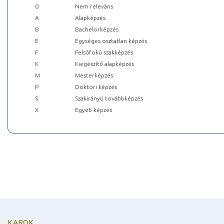
0
Nem releváns
A
Alapképzés
B
Bachelorképzés
E
Egységes osztatlan képzés
F
Felsőfokú szakképzés
K
Kiegészítő alapképzés
M
Mesterképzés
P
Doktori képzés
S
Szakirányú továbbképzés
X
Egyéb képzés
KAROK