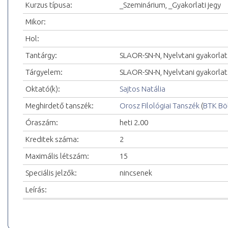
Kurzus típusa:
_Szeminárium, _Gyakorlati jegy
Mikor:
Hol:
Tantárgy:
SLAOR-SN-N, Nyelvtani gyakorlat
Tárgyelem:
SLAOR-SN-N, Nyelvtani gyakorlat
Oktató(k):
Sajtos Natália
Meghirdető tanszék:
Orosz Filológiai Tanszék
(
BTK Bö
Óraszám:
heti 2.00
Kreditek száma:
2
Maximális létszám:
15
Speciális jelzők:
nincsenek
Leírás: