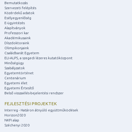
Bemutatkozás
Szervezeti felépítés
Közérdekű adatok
Esélyegyenlőség
E-ügyintézés
Alapítványok
Professzori kar
Akadémikusaink
Díszdoktoraink
Olimpikonjaink
Családbarát Egyetem
ELI-ALPS, a szegedi lézeres kutatóközpont
Minőségügy
Szabályzatok
Egyetemtörténet
Centenárium
Egyetemi élet
Egyetemi Értesítő
Belső visszaélés-bejelentési rendszer
FEJLESZTÉSI PROJEKTEK
Interreg - Határon átnyúló együttműködések
Horizon2020
NKFI alap
Széchenyi 2020