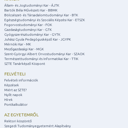
Állam- és Jogtudományi Kar - ÁJTK
Bartók Béla Művészeti Kar - BBMK
Bölcsészet- és Társadalomtudományi Kar - BTK
Egészségtudományi és Szociális Képzési Kar - ETSZK
Fogorvostudományi Kar - FOK
Gazdaságtudományi Kar - GTK
Gyógyszerésztudományi Kar - GYTK
Juhász Gyula Pedagógusképző Kar - JGYPK
Mérnöki Kar - MK
Mezőgazdasági Kar - MGK
Szent-Györgyi Albert Orvostudományi Kar - SZAOK
Természettudományi és Informatikai Kar - TTIK
SZTE Tanárképző Központ
FELVÉTELI
Felvételi információk
Képzések
Miért az SZTE?
Nyílt napok
Hírek
Pontkalkulátor
AZ EGYETEMRŐL
Rektori köszöntő
Szegedi Tudományegyetemért Alapítvány