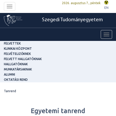
2026. augusztus 7., péntek
Toggle
EN
navigation
Szegedi Tudományegyetem
Toggl
navig
FELVETTEK
KLINIKAI KÖZPONT
FELVÉTELIZŐKNEK
FELVETT HALLGATÓKNAK
HALLGATÓKNAK
MUNKATÁRSAKNAK
ALUMNI
OKTATÁSI REND
Tanrend
Egyetemi tanrend