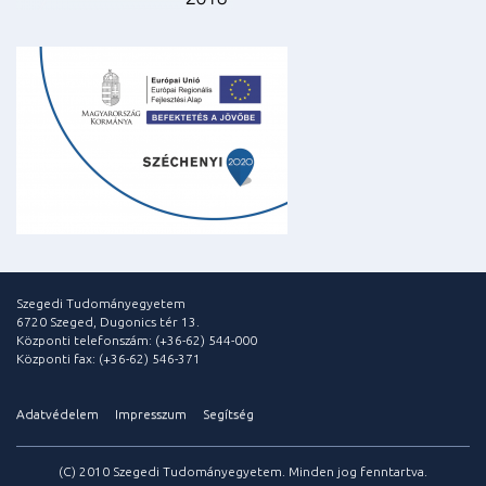
Szegedi Tudományegyetem
6720 Szeged, Dugonics tér 13.
Központi telefonszám: (+36-62) 544-000
Központi fax: (+36-62) 546-371
Adatvédelem
Impresszum
Segítség
(C) 2010 Szegedi Tudományegyetem. Minden jog fenntartva.