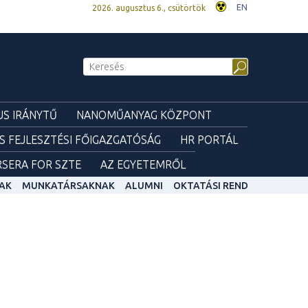
EN
2026. augusztus 6., csütörtök
S IRÁNYTŰ
NANOMŰANYAG KÖZPONT
ÉS FEJLESZTÉSI FŐIGAZGATÓSÁG
HR PORTÁL
SERA FOR SZTE
AZ EGYETEMRŐL
AK
MUNKATÁRSAKNAK
ALUMNI
OKTATÁSI REND