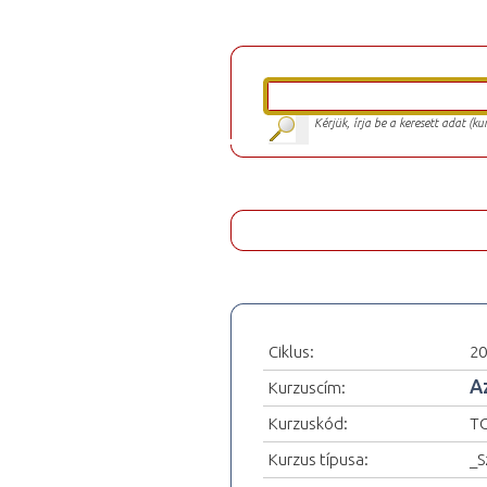
Kérjük, írja be a keresett adat (k
Ciklus:
20
A
Kurzuscím:
Kurzuskód:
T
Kurzus típusa:
_S