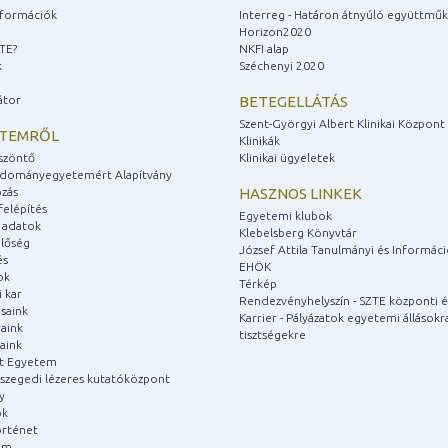
információk
Interreg - Határon átnyúló együttmű
Horizon2020
ZTE?
NKFI alap
k
Széchenyi 2020
átor
BETEGELLÁTÁS
Szent-Györgyi Albert Klinikai Központ
ETEMRŐL
Klinikák
szöntő
Klinikai ügyeletek
udományegyetemért Alapítvány
zás
HASZNOS LINKEK
felépítés
Egyetemi klubok
 adatok
Klebelsberg Könyvtár
lőség
József Attila Tanulmányi és Informác
és
EHÖK
ok
Térkép
 kar
Rendezvényhelyszín - SZTE központi é
saink
Karrier - Pályázatok egyetemi állásokr
aink
tisztségekre
aink
át Egyetem
a szegedi lézeres kutatóközpont
y
ok
rténet
um