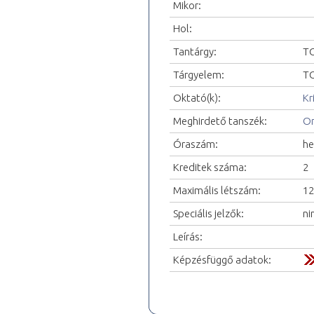
Mikor:
Hol:
Tantárgy:
TO
Tárgyelem:
TO
Oktató(k):
Kr
Meghirdető tanszék:
Or
Óraszám:
he
Kreditek száma:
2
Maximális létszám:
12
Speciális jelzők:
ni
Leírás:
Képzésfüggő adatok: