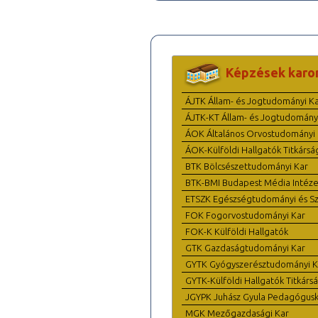
Képzések karo
ÁJTK Állam- és Jogtudományi K
ÁJTK-KT Állam- és Jogtudomány
ÁOK Általános Orvostudományi 
ÁOK-Külföldi Hallgatók Titkársá
BTK Bölcsészettudományi Kar
BTK-BMI Budapest Média Intéze
ETSZK Egészségtudományi és Szo
FOK Fogorvostudományi Kar
FOK-K Külföldi Hallgatók
GTK Gazdaságtudományi Kar
GYTK Gyógyszerésztudományi K
GYTK-Külföldi Hallgatók Titkárs
JGYPK Juhász Gyula Pedagógus
MGK Mezőgazdasági Kar