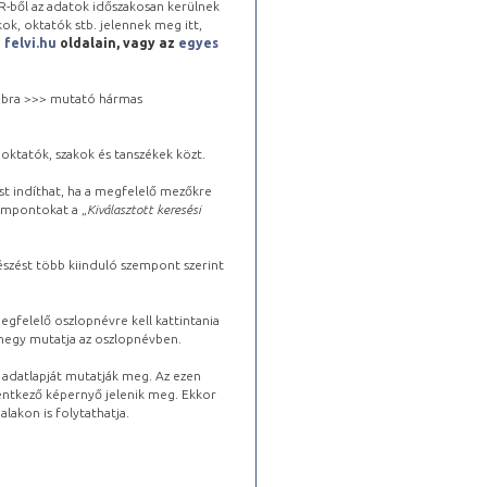
-ből az adatok időszakosan kerülnek
kok, oktatók stb. jelennek meg itt,
a
felvi.hu
oldalain, vagy az
egyes
 jobbra >>> mutató hármas
oktatók, szakok és tanszékek közt.
st indíthat, ha a megfelelő mezőkre
zempontokat a „
Kiválasztott keresési
észést több kiinduló szempont szerint
gfelelő oszlopnévre kell kattintania
lhegy mutatja az oszlopnévben.
s adatlapját mutatják meg. Az ezen
lentkező képernyő jelenik meg. Ekkor
lakon is folytathatja.