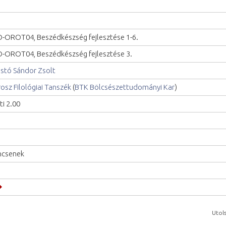
-OROT04, Beszédkészség fejlesztése 1-6.
-OROT04, Beszédkészség fejlesztése 3.
istó Sándor Zsolt
osz Filológiai Tanszék
(
BTK Bölcsészettudományi Kar
)
ti 2.00
ncsenek
Utols