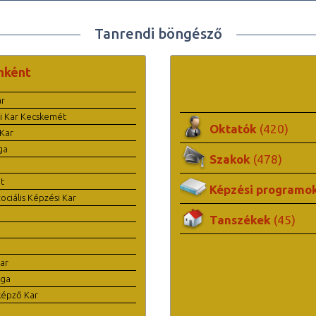
Tanrendi böngésző
nként
ar
i Kar Kecskemét
Oktatók
(420)
Kar
ga
Szakok
(478)
t
Képzési programo
ciális Képzési Kar
Tanszékek
(45)
ar
ága
képző Kar