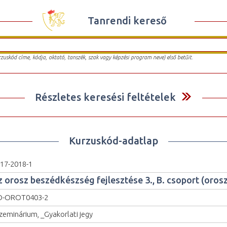
Tanrendi kereső
urzuskód címe, kódja, oktató, tanszék, szak vagy képzési program neve) első betűit.
Részletes keresési feltételek
Kurzuskód-adatlap
17-2018-1
z orosz beszédkészség fejlesztése 3., B. csoport (orosz
O-OROT0403-2
zeminárium, _Gyakorlati jegy