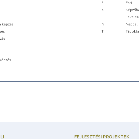
E
Esti
K
Képzőhe
L
Levelez
n képzés
N
Nappali
zés
T
Távokta
pzés
képzés
LI
FEJLESZTÉSI PROJEKTEK