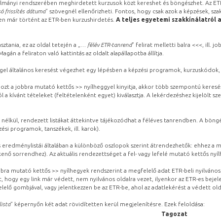
lmányi rendszerében meghirdetett kurzusok közt kereshet és böngészhet. Az ETR
ó frissítés dátuma
” szövegnél ellenőrizheti. Fontos, hogy csak azok a képzések, sza
ben már történt az ETR-ben kurzushirdetés.
A teljes egyetemi szakkínálatról 
sztania, ez az oldal tetején a „
… félév ETR-tanrend
” felirat melletti balra <<<, ill.
gán a feliraton való kattintás az oldalt alapállapotba állítja.
gel általános keresést végezhet egy lépésben a képzési programok, kurzuskódok, 
ozt a jobbra mutató kettős >> nyílheggyel kinyitja, akkor több szempontú keresé
l a kívánt tételeket (feltételenként egyet) kiválasztja. A lekérdezéshez kijelölt s
 nélkül, rendezett listákat áttekintve tájékozódhat a féléves tanrendben. A böng
ési programok, tanszékek, ill. karok).
eredménylistái általában a különböző oszlopok szerint átrendezhetők: ehhez a me
kenő sorrendhez). Az aktuális rendezettséget a fel- vagy lefelé mutató kettős nyí
obbra mutató kettős >> nyílhegyek rendszerint a megfelelő adat ETR-beli nyilváno
, hogy egy link már védett, nem nyilvános oldalra vezet, ilyenkor az ETR-es beje
lelő gombjával, vagy jelentkezzen be az ETR-be, ahol az adatlekérést a védett olda
lista
” képernyőn két adat rövidítetten kerül megjelenítésre. Ezek feloldása:
Tagozat