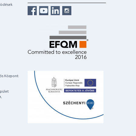
ködések
iós Központ
pület
a,