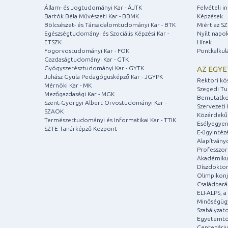
Állam- és Jogtudományi Kar - ÁJTK
Felvételi 
Bartók Béla Művészeti Kar - BBMK
Képzések
Bölcsészet- és Társadalomtudományi Kar - BTK
Miért az S
Egészségtudományi és Szociális Képzési Kar -
Nyílt napo
ETSZK
Hírek
Fogorvostudományi Kar - FOK
Pontkalkul
Gazdaságtudományi Kar - GTK
Gyógyszerésztudományi Kar - GYTK
AZ EGY
Juhász Gyula Pedagógusképző Kar - JGYPK
Rektori kö
Mérnöki Kar - MK
Szegedi T
Mezőgazdasági Kar - MGK
Bemutatko
Szent-Györgyi Albert Orvostudományi Kar -
Szervezeti 
SZAOK
Közérdekű
Természettudományi és Informatikai Kar - TTIK
Esélyegyen
SZTE Tanárképző Központ
E-ügyintéz
Alapítvány
Professzori
Akadémiku
Díszdoktor
Olimpikonj
Családbar
ELI-ALPS, 
Minőségüg
Szabályzat
Egyetemtö
Centenári