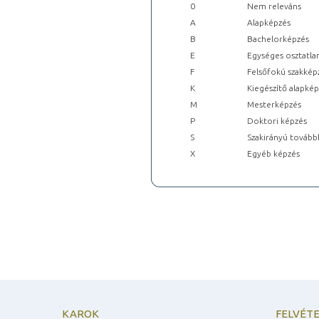
0
Nem releváns
A
Alapképzés
B
Bachelorképzés
E
Egységes osztatla
F
Felsőfokú szakkép
K
Kiegészítő alapké
M
Mesterképzés
P
Doktori képzés
S
Szakirányú tovább
X
Egyéb képzés
KAROK
FELVÉTE