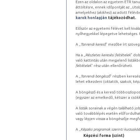
Ezen az oldalon az egyetem ETR tanu
áttöltésre, ennek időpontját az „
Utols
amelyekhez (akikhez) az adott félév
karok honlapján
tájékozódhat.
Először az egyetemi félévet kell kivála
nyílhegyekkel lépegetve lehetséges. Ma
A „
Tanrendi kereső
” mezőbe írt szöveg
Ha a „
Részletes keresési feltételek
” dob
való kattintás után megjelenő listákbó
feltételek
” rész után ellenőrizheti.
A „
Tanrendi böngésző
” részben keresés
lehet elkezdeni (oktatók, szakok, képz
A böngésző és a kereső többoszlopos 
(egyszer az emelkedő, kétszer a csök
A listák sorainak a végén található j
való továbblépés esetén előfordulhat
vagy lépjen vissza a böngészője megfe
A „
Képzési programok szerinti kurzuskód
Képzési forma (szint)