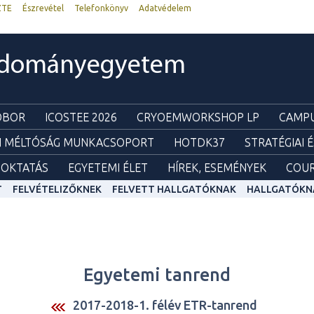
ZTE
Észrevétel
Telefonkönyv
Adatvédelem
udományegyetem
ZOBOR
ICOSTEE 2026
CRYOEMWORKSHOP LP
CAMPU
I MÉLTÓSÁG MUNKACSOPORT
HOTDK37
STRATÉGIAI 
OKTATÁS
EGYETEMI ÉLET
HÍREK, ESEMÉNYEK
COUR
T
FELVÉTELIZŐKNEK
FELVETT HALLGATÓKNAK
HALLGATÓKN
Egyetemi tanrend
2017-2018-1. félév ETR-tanrend