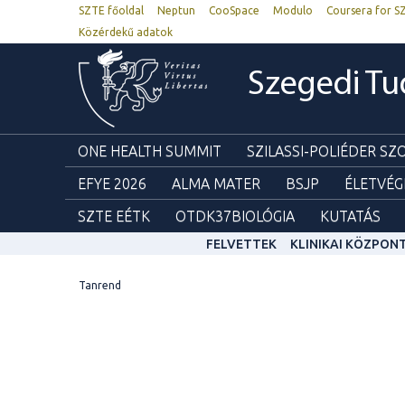
SZTE főoldal
Neptun
CooSpace
Modulo
Coursera for S
Közérdekű adatok
Szegedi T
ONE HEALTH SUMMIT
SZILASSI-POLIÉDER S
EFYE 2026
ALMA MATER
BSJP
ÉLETVÉG
SZTE EÉTK
OTDK37BIOLÓGIA
KUTATÁS
FELVETTEK
KLINIKAI KÖZPON
Tanrend