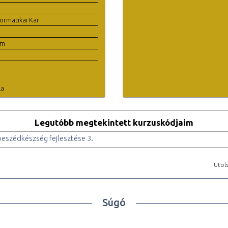
ormatikai Kar
em
la
Legutóbb megtekintett kurzuskódjaim
eszédkészség fejlesztése 3.
Utols
Súgó