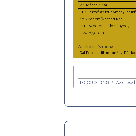
MK Mérnöki Kar
TTIK Természettudományi és Inf
ZMK Zeneművészeti Kar
SZTE Szegedi Tudományegyet
Összegyetemi
Önálló intézmény
Gál Ferenc Hittudományi Főisko
TO-OROT0403-2 - Az orosz b