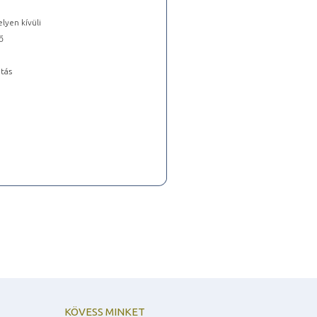
lyen kívüli
ő
tás
KÖVESS MINKET