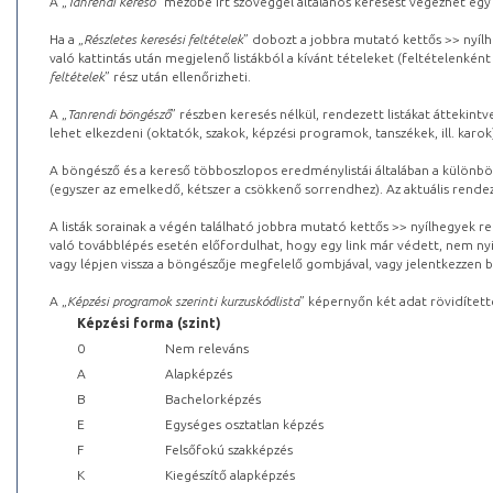
A „
Tanrendi kereső
” mezőbe írt szöveggel általános keresést végezhet egy
Ha a „
Részletes keresési feltételek
” dobozt a jobbra mutató kettős >> nyílh
való kattintás után megjelenő listákból a kívánt tételeket (feltételenként
feltételek
” rész után ellenőrizheti.
A „
Tanrendi böngésző
” részben keresés nélkül, rendezett listákat áttekin
lehet elkezdeni (oktatók, szakok, képzési programok, tanszékek, ill. karok
A böngésző és a kereső többoszlopos eredménylistái általában a különböz
(egyszer az emelkedő, kétszer a csökkenő sorrendhez). Az aktuális rendez
A listák sorainak a végén található jobbra mutató kettős >> nyílhegyek r
való továbblépés esetén előfordulhat, hogy egy link már védett, nem nyi
vagy lépjen vissza a böngészője megfelelő gombjával, vagy jelentkezzen be
A „
Képzési programok szerinti kurzuskódlista
” képernyőn két adat rövidített
Képzési forma (szint)
0
Nem releváns
A
Alapképzés
B
Bachelorképzés
E
Egységes osztatlan képzés
F
Felsőfokú szakképzés
K
Kiegészítő alapképzés