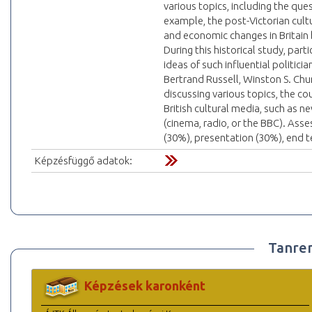
various topics, including the que
example, the post-Victorian cultu
and economic changes in Britain
During this historical study, par
ideas of such influential politici
Bertrand Russell, Winston S. Churc
discussing various topics, the c
British cultural media, such as 
(cinema, radio, or the BBC). Ass
(30%), presentation (30%), end t
Képzésfüggő adatok:
Tanre
Képzések karonként