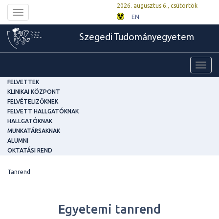
2026. augusztus 6., csütörtök
Toggle
EN
navigation
Szegedi Tudományegyetem
Toggl
navig
FELVETTEK
KLINIKAI KÖZPONT
FELVÉTELIZŐKNEK
FELVETT HALLGATÓKNAK
HALLGATÓKNAK
MUNKATÁRSAKNAK
ALUMNI
OKTATÁSI REND
Tanrend
Egyetemi tanrend