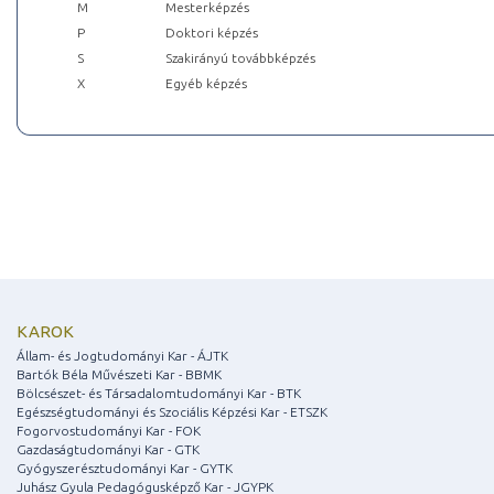
M
Mesterképzés
P
Doktori képzés
S
Szakirányú továbbképzés
X
Egyéb képzés
KAROK
Állam- és Jogtudományi Kar - ÁJTK
Bartók Béla Művészeti Kar - BBMK
Bölcsészet- és Társadalomtudományi Kar - BTK
Egészségtudományi és Szociális Képzési Kar - ETSZK
Fogorvostudományi Kar - FOK
Gazdaságtudományi Kar - GTK
Gyógyszerésztudományi Kar - GYTK
Juhász Gyula Pedagógusképző Kar - JGYPK