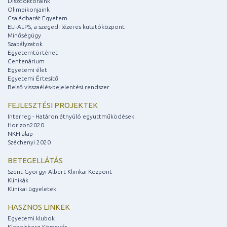
Díszdoktoraink
Olimpikonjaink
Családbarát Egyetem
ELI-ALPS, a szegedi lézeres kutatóközpont
Minőségügy
Szabályzatok
Egyetemtörténet
Centenárium
Egyetemi élet
Egyetemi Értesítő
Belső visszaélés-bejelentési rendszer
FEJLESZTÉSI PROJEKTEK
Interreg - Határon átnyúló együttműködések
Horizon2020
NKFI alap
Széchenyi 2020
BETEGELLÁTÁS
Szent-Györgyi Albert Klinikai Központ
Klinikák
Klinikai ügyeletek
HASZNOS LINKEK
Egyetemi klubok
Klebelsberg Könyvtár