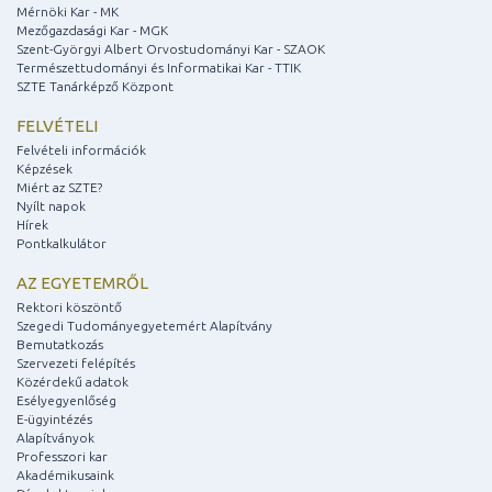
Mérnöki Kar - MK
Mezőgazdasági Kar - MGK
Szent-Györgyi Albert Orvostudományi Kar - SZAOK
Természettudományi és Informatikai Kar - TTIK
SZTE Tanárképző Központ
FELVÉTELI
Felvételi információk
Képzések
Miért az SZTE?
Nyílt napok
Hírek
Pontkalkulátor
AZ EGYETEMRŐL
Rektori köszöntő
Szegedi Tudományegyetemért Alapítvány
Bemutatkozás
Szervezeti felépítés
Közérdekű adatok
Esélyegyenlőség
E-ügyintézés
Alapítványok
Professzori kar
Akadémikusaink