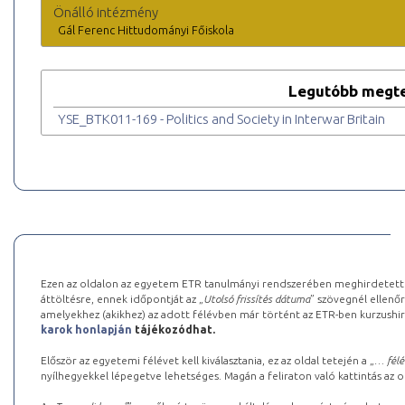
Önálló intézmény
Gál Ferenc Hittudományi Főiskola
Legutóbb megte
YSE_BTK011-169 - Politics and Society in Interwar Britain
Ezen az oldalon az egyetem ETR tanulmányi rendszerében meghirdetett k
áttöltésre, ennek időpontját az „
Utolsó frissítés dátuma
” szövegnél ellenőr
amelyekhez (akikhez) az adott félévben már történt az ETR-ben kurzushi
karok honlapján
tájékozódhat.
Először az egyetemi félévet kell kiválasztania, ez az oldal tetején a „
… félé
nyílhegyekkel lépegetve lehetséges. Magán a feliraton való kattintás az old