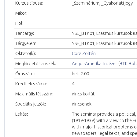
Kurzus típusa:
_Szeminárium, _Gyakorlati jegy
Mikor:
Hol:
Tantárgy:
YSE_BTK01, Erasmus kurzusok (
Tárgyelem:
YSE_BTK01, Erasmus kurzusok (
Oktató(k):
Cora Zoltán
Meghirdető tanszék:
Angol-Amerikai Intézet
(
BTK Böl
Óraszám:
heti 2.00
Kreditek száma:
4
Maximális létszám:
nincs korlát
Speciális jelzők:
nincsenek
Leírás:
The seminar provides a political, 
(1919-1939) with a view to the E
with major historical problems of 
newspapers, legal texts, and spe