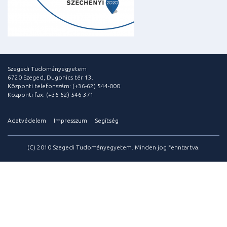
Szegedi Tudományegyetem
6720 Szeged, Dugonics tér 13.
Központi telefonszám: (+36-62) 544-000
Központi fax: (+36-62) 546-371
Adatvédelem
Impresszum
Segítség
(C) 2010 Szegedi Tudományegyetem. Minden jog fenntartva.