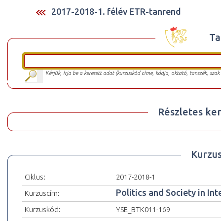
2017-2018-1. félév ETR-tanrend
Ta
Kérjük, írja be a keresett adat (kurzuskód címe, kódja, oktató, tanszék, szak
Részletes ker
Kurzu
Ciklus:
2017-2018-1
Politics and Society in Int
Kurzuscím:
Kurzuskód:
YSE_BTK011-169