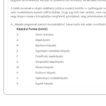
(egyszer az emelkedő, kétszer a csökkenő sorrendhez). Az aktuális rendez
A listák sorainak a végén található jobbra mutató kettős >> nyílhegyek r
való továbblépés esetén előfordulhat, hogy egy link már védett, nem nyi
vagy lépjen vissza a böngészője megfelelő gombjával, vagy jelentkezzen be
A „
Képzési programok szerinti kurzuskódlista
” képernyőn két adat rövidített
Képzési forma (szint)
0
Nem releváns
A
Alapképzés
B
Bachelorképzés
E
Egységes osztatlan képzés
F
Felsőfokú szakképzés
K
Kiegészítő alapképzés
M
Mesterképzés
P
Doktori képzés
S
Szakirányú továbbképzés
X
Egyéb képzés