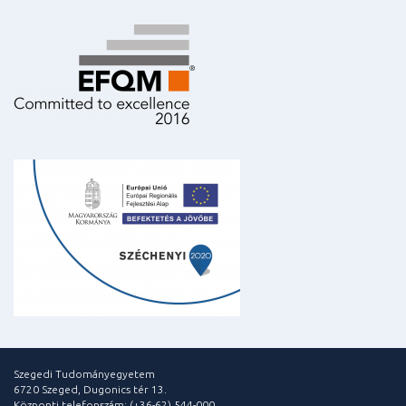
Szegedi Tudományegyetem
6720 Szeged, Dugonics tér 13.
Központi telefonszám: (+36-62) 544-000