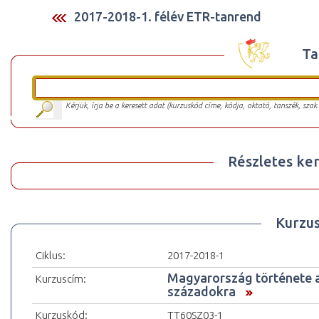
2017-2018-1. félév ETR-tanrend
Ta
Kérjük, írja be a keresett adat (kurzuskód címe, kódja, oktató, tanszék, szak
Részletes ker
Kurzu
Ciklus:
2017-2018-1
Magyarország története a
Kurzuscím:
századokra
Kurzuskód:
TT60SZ03-1