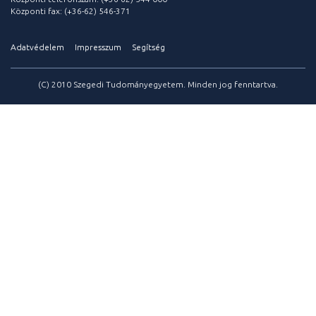
Központi fax: (+36-62) 546-371
Adatvédelem
Impresszum
Segítség
(C) 2010 Szegedi Tudományegyetem. Minden jog fenntartva.