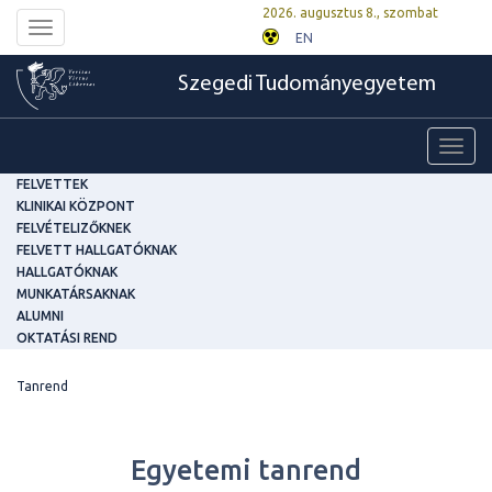
2026. augusztus 8., szombat
Toggle
EN
navigation
Szegedi Tudományegyetem
Toggl
navig
FELVETTEK
KLINIKAI KÖZPONT
FELVÉTELIZŐKNEK
FELVETT HALLGATÓKNAK
HALLGATÓKNAK
MUNKATÁRSAKNAK
ALUMNI
OKTATÁSI REND
Tanrend
Egyetemi tanrend