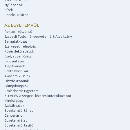
Nyílt napok
Hírek
Pontkalkulátor
AZ EGYETEMRŐL
Rektori köszöntő
Szegedi Tudományegyetemért Alapítvány
Bemutatkozás
Szervezeti felépítés
Közérdekű adatok
Esélyegyenlőség
E-ügyintézés
Alapítványok
Professzori kar
Akadémikusaink
Díszdoktoraink
Olimpikonjaink
Családbarát Egyetem
ELI-ALPS, a szegedi lézeres kutatóközpont
Minőségügy
Szabályzatok
Egyetemtörténet
Centenárium
Egyetemi élet
Egyetemi Értesítő