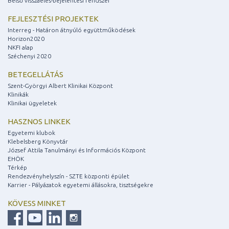
Belső visszaélés-bejelentési rendszer
FEJLESZTÉSI PROJEKTEK
Interreg - Határon átnyúló együttműködések
Horizon2020
NKFI alap
Széchenyi 2020
BETEGELLÁTÁS
Szent-Györgyi Albert Klinikai Központ
Klinikák
Klinikai ügyeletek
HASZNOS LINKEK
Egyetemi klubok
Klebelsberg Könyvtár
József Attila Tanulmányi és Információs Központ
EHÖK
Térkép
Rendezvényhelyszín - SZTE központi épület
Karrier - Pályázatok egyetemi állásokra, tisztségekre
KÖVESS MINKET