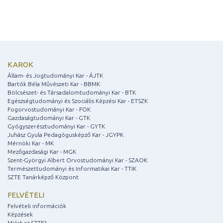
KAROK
Állam- és Jogtudományi Kar - ÁJTK
Bartók Béla Művészeti Kar - BBMK
Bölcsészet- és Társadalomtudományi Kar - BTK
Egészségtudományi és Szociális Képzési Kar - ETSZK
Fogorvostudományi Kar - FOK
Gazdaságtudományi Kar - GTK
Gyógyszerésztudományi Kar - GYTK
Juhász Gyula Pedagógusképző Kar - JGYPK
Mérnöki Kar - MK
Mezőgazdasági Kar - MGK
Szent-Györgyi Albert Orvostudományi Kar - SZAOK
Természettudományi és Informatikai Kar - TTIK
SZTE Tanárképző Központ
FELVÉTELI
Felvételi információk
Képzések
Miért az SZTE?