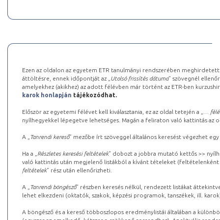
Ezen az oldalon az egyetem ETR tanulmányi rendszerében meghirdetett k
áttöltésre, ennek időpontját az „
Utolsó frissítés dátuma
” szövegnél ellenőr
amelyekhez (akikhez) az adott félévben már történt az ETR-ben kurzushi
karok honlapján
tájékozódhat.
Először az egyetemi félévet kell kiválasztania, ez az oldal tetején a „
… félé
nyílhegyekkel lépegetve lehetséges. Magán a feliraton való kattintás az old
A „
Tanrendi kereső
” mezőbe írt szöveggel általános keresést végezhet egy
Ha a „
Részletes keresési feltételek
” dobozt a jobbra mutató kettős >> nyílh
való kattintás után megjelenő listákból a kívánt tételeket (feltételenként
feltételek
” rész után ellenőrizheti.
A „
Tanrendi böngésző
” részben keresés nélkül, rendezett listákat áttekin
lehet elkezdeni (oktatók, szakok, képzési programok, tanszékek, ill. karok
A böngésző és a kereső többoszlopos eredménylistái általában a különböz