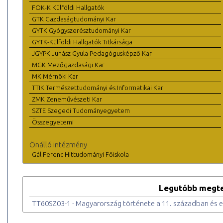
FOK-K Külföldi Hallgatók
GTK Gazdaságtudományi Kar
GYTK Gyógyszerésztudományi Kar
GYTK-Külföldi Hallgatók Titkársága
JGYPK Juhász Gyula Pedagógusképző Kar
MGK Mezőgazdasági Kar
MK Mérnöki Kar
TTIK Természettudományi és Informatikai Kar
ZMK Zeneművészeti Kar
SZTE Szegedi Tudományegyetem
Összegyetemi
Önálló intézmény
Gál Ferenc Hittudományi Főiskola
Legutóbb megte
TT60SZ03-1 - Magyarország története a 11. században és e