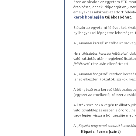
Ezen az oldalon az egyetem ETR tanu
áttöltésre, ennek időpontját az „
Utols
amelyekhez (akikhez) az adott félév
karok honlapján
tájékozódhat.
Először az egyetemi félévet kell kivála
nyílhegyekkel lépegetve lehetséges. Ma
A „
Tanrendi kereső
” mezőbe írt szöveg
Ha a „
Részletes keresési feltételek
” dob
való kattintás után megjelenő listákbó
feltételek
” rész után ellenőrizheti.
A „
Tanrendi böngésző
” részben keresés
lehet elkezdeni (oktatók, szakok, képz
A böngésző és a kereső többoszlopos 
(egyszer az emelkedő, kétszer a csök
A listák sorainak a végén található j
való továbblépés esetén előfordulhat
vagy lépjen vissza a böngészője megfe
A „
Képzési programok szerinti kurzuskód
Képzési forma (szint)