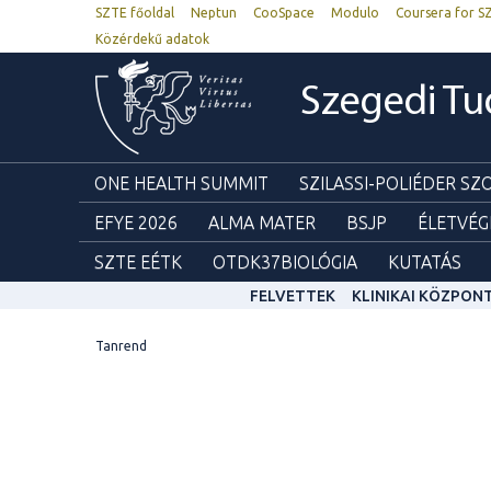
SZTE főoldal
Neptun
CooSpace
Modulo
Coursera for S
Közérdekű adatok
Szegedi T
ONE HEALTH SUMMIT
SZILASSI-POLIÉDER S
EFYE 2026
ALMA MATER
BSJP
ÉLETVÉG
SZTE EÉTK
OTDK37BIOLÓGIA
KUTATÁS
FELVETTEK
KLINIKAI KÖZPON
Tanrend