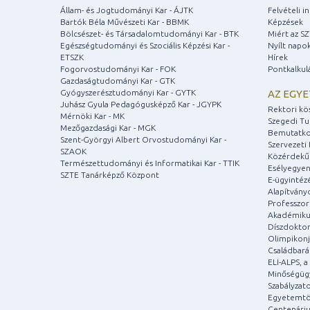
Állam- és Jogtudományi Kar - ÁJTK
Felvételi 
Bartók Béla Művészeti Kar - BBMK
Képzések
Bölcsészet- és Társadalomtudományi Kar - BTK
Miért az S
Egészségtudományi és Szociális Képzési Kar -
Nyílt napo
ETSZK
Hírek
Fogorvostudományi Kar - FOK
Pontkalkul
Gazdaságtudományi Kar - GTK
Gyógyszerésztudományi Kar - GYTK
AZ EGY
Juhász Gyula Pedagógusképző Kar - JGYPK
Rektori kö
Mérnöki Kar - MK
Szegedi T
Mezőgazdasági Kar - MGK
Bemutatko
Szent-Györgyi Albert Orvostudományi Kar -
Szervezeti 
SZAOK
Közérdekű
Természettudományi és Informatikai Kar - TTIK
Esélyegyen
SZTE Tanárképző Központ
E-ügyintéz
Alapítvány
Professzori
Akadémiku
Díszdoktor
Olimpikonj
Családbar
ELI-ALPS, 
Minőségüg
Szabályzat
Egyetemtö
Centenári