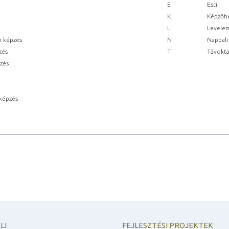
E
Esti
K
Képzőhe
L
Levelez
n képzés
N
Nappali
zés
T
Távokta
pzés
képzés
LI
FEJLESZTÉSI PROJEKTEK