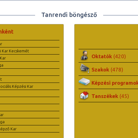
Tanrendi böngésző
nként
ar
i Kar Kecskemét
Oktatók
(420)
Kar
ga
Szakok
(478)
t
Képzési programo
ciális Képzési Kar
Tanszékek
(45)
ar
ága
képző Kar