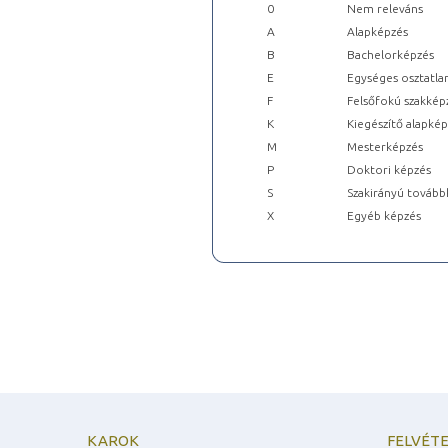
0
Nem releváns
A
Alapképzés
B
Bachelorképzés
E
Egységes osztatla
F
Felsőfokú szakkép
K
Kiegészítő alapké
M
Mesterképzés
P
Doktori képzés
S
Szakirányú tovább
X
Egyéb képzés
KAROK
FELVÉTE