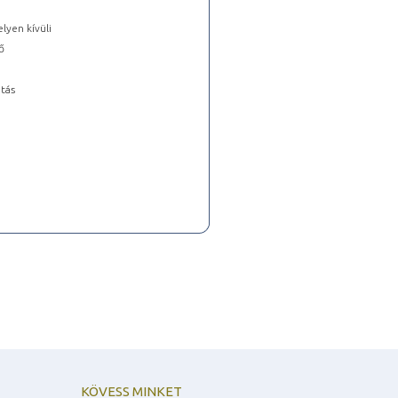
lyen kívüli
ő
tás
KÖVESS MINKET