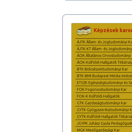
Képzések karo
ÁJTK Állam- és Jogtudományi K
ÁJTK-KT Állam- és Jogtudomány
ÁOK Általános Orvostudományi 
ÁOK-Külföldi Hallgatók Titkársá
BTK Bölcsészettudományi Kar
BTK-BMI Budapest Média Intéze
ETSZK Egészségtudományi és Szo
FOK Fogorvostudományi Kar
FOK-K Külföldi Hallgatók
GTK Gazdaságtudományi Kar
GYTK Gyógyszerésztudományi K
GYTK-Külföldi Hallgatók Titkárs
JGYPK Juhász Gyula Pedagógus
MGK Mezőgazdasági Kar