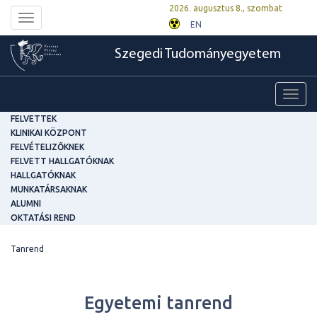
2026. augusztus 8., szombat
Toggle
EN
navigation
Szegedi Tudományegyetem
Toggl
navig
FELVETTEK
KLINIKAI KÖZPONT
FELVÉTELIZŐKNEK
FELVETT HALLGATÓKNAK
HALLGATÓKNAK
MUNKATÁRSAKNAK
ALUMNI
OKTATÁSI REND
Tanrend
Egyetemi tanrend