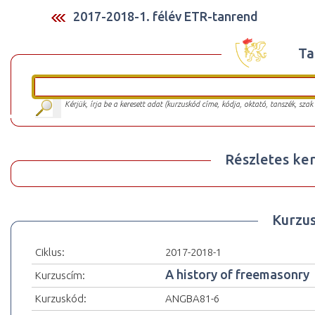
2017-2018-1. félév ETR-tanrend
Ta
Kérjük, írja be a keresett adat (kurzuskód címe, kódja, oktató, tanszék, szak
Részletes ker
Kurzu
Ciklus:
2017-2018-1
A history of freemasonry
Kurzuscím:
Kurzuskód:
ANGBA81-6