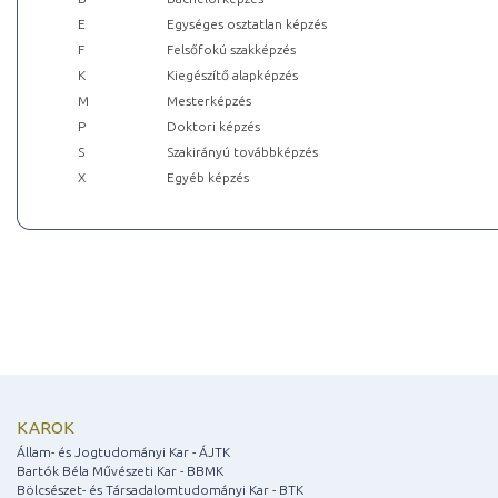
E
Egységes osztatlan képzés
F
Felsőfokú szakképzés
K
Kiegészítő alapképzés
M
Mesterképzés
P
Doktori képzés
S
Szakirányú továbbképzés
X
Egyéb képzés
KAROK
Állam- és Jogtudományi Kar - ÁJTK
Bartók Béla Művészeti Kar - BBMK
Bölcsészet- és Társadalomtudományi Kar - BTK