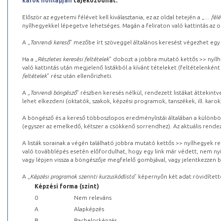
karok honlapján
tájékozódhat.
Először az egyetemi félévet kell kiválasztania, ez az oldal tetején a „
… félé
nyílhegyekkel lépegetve lehetséges. Magán a feliraton való kattintás az old
A „
Tanrendi kereső
” mezőbe írt szöveggel általános keresést végezhet egy
Ha a „
Részletes keresési feltételek
” dobozt a jobbra mutató kettős >> nyílh
való kattintás után megjelenő listákból a kívánt tételeket (feltételenként
feltételek
” rész után ellenőrizheti.
A „
Tanrendi böngésző
” részben keresés nélkül, rendezett listákat áttekin
lehet elkezdeni (oktatók, szakok, képzési programok, tanszékek, ill. karok
A böngésző és a kereső többoszlopos eredménylistái általában a különböz
(egyszer az emelkedő, kétszer a csökkenő sorrendhez). Az aktuális rendez
A listák sorainak a végén található jobbra mutató kettős >> nyílhegyek r
való továbblépés esetén előfordulhat, hogy egy link már védett, nem nyi
vagy lépjen vissza a böngészője megfelelő gombjával, vagy jelentkezzen be
A „
Képzési programok szerinti kurzuskódlista
” képernyőn két adat rövidített
Képzési forma (szint)
0
Nem releváns
A
Alapképzés
B
Bachelorképzés