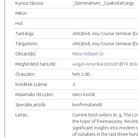
Kurzus típusa:
_Szeminárium, _Gyakorlati jegy
Mikor:
Hol:
Tantárgy:
ANGBA8, Any Course Seminar (Exc
Tárgyelem:
ANGBA8, Any Course Seminar (Exc
Oktató(k):
Péter Róbert Dr.
Meghirdető tanszék:
Angol-Amerikai Intézet
(
BTK Böl
Óraszám:
heti 2.00
Kreditek száma:
3
Maximális létszám:
nincs korlát
Speciális jelzők:
konfirmálandó
Leírás:
Current best-sellers (e. g. The L
the topic of freemasonry. Recent
significant insights into modern so
of notables in the last three h