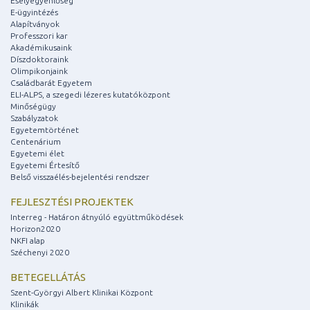
Esélyegyenlőség
E-ügyintézés
Alapítványok
Professzori kar
Akadémikusaink
Díszdoktoraink
Olimpikonjaink
Családbarát Egyetem
ELI-ALPS, a szegedi lézeres kutatóközpont
Minőségügy
Szabályzatok
Egyetemtörténet
Centenárium
Egyetemi élet
Egyetemi Értesítő
Belső visszaélés-bejelentési rendszer
FEJLESZTÉSI PROJEKTEK
Interreg - Határon átnyúló együttműködések
Horizon2020
NKFI alap
Széchenyi 2020
BETEGELLÁTÁS
Szent-Györgyi Albert Klinikai Központ
Klinikák