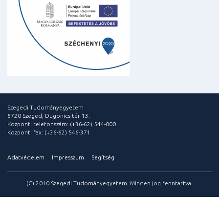
Szegedi Tudományegyetem
6720 Szeged, Dugonics tér 13.
Központi telefonszám: (+36-62) 544-000
Központi fax: (+36-62) 546-371
Adatvédelem
Impresszum
Segítség
(C) 2010 Szegedi Tudományegyetem. Minden jog fenntartva.