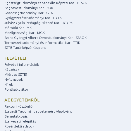
Egészségtudományi és Szociális Képzési Kar - ETSZK
Fogorvostudományi Kar - FOK
Gazdaságtudományi Kar - GTK
Gyógyszerésztudományi Kar - GYTK
Juhász Gyula Pedagógusképző Kar - JGYPK
Mérnöki Kar - MK
Mezőgazdasági Kar - MGK
Szent-Györgyi Albert Orvostudományi Kar - SZAOK
Természettudományi és Informatikai Kar - TTIK
SZTE Tanárképző Központ
FELVÉTELI
Felvételi információk
Képzések
Miért az SZTE?
Nyílt napok
Hírek
Pontkalkulátor
AZ EGYETEMRŐL
Rektori köszöntő
Szegedi Tudományegyetemért Alapítvány
Bemutatkozás
Szervezeti felépítés
Közérdekű adatok