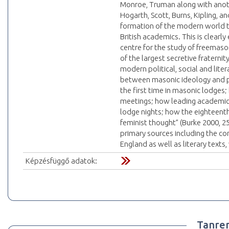
Monroe, Truman along with anothe
Hogarth, Scott, Burns, Kipling, 
formation of the modern world this
British academics. This is clearly
centre for the study of freemaso
of the largest secretive fraterni
modern political, social and liter
between masonic ideology and pra
the first time in masonic lodges;
meetings; how leading academic
lodge nights; how the eighteenth
feminist thought” (Burke 2000, 2
primary sources including the con
England as well as literary text
Képzésfüggő adatok:
Tanre