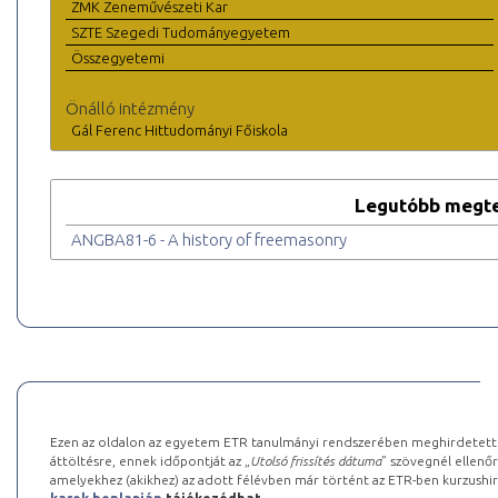
ZMK Zeneművészeti Kar
SZTE Szegedi Tudományegyetem
Összegyetemi
Önálló intézmény
Gál Ferenc Hittudományi Főiskola
Legutóbb megte
ANGBA81-6 - A history of freemasonry
Ezen az oldalon az egyetem ETR tanulmányi rendszerében meghirdetett k
áttöltésre, ennek időpontját az „
Utolsó frissítés dátuma
” szövegnél ellenőr
amelyekhez (akikhez) az adott félévben már történt az ETR-ben kurzushi