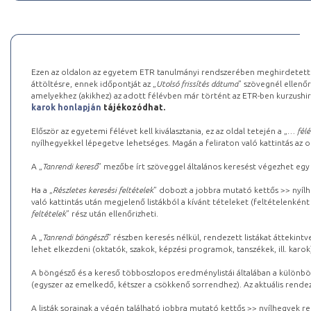
Ezen az oldalon az egyetem ETR tanulmányi rendszerében meghirdetett k
áttöltésre, ennek időpontját az „
Utolsó frissítés dátuma
” szövegnél ellenőr
amelyekhez (akikhez) az adott félévben már történt az ETR-ben kurzushi
karok honlapján
tájékozódhat.
Először az egyetemi félévet kell kiválasztania, ez az oldal tetején a „
… félé
nyílhegyekkel lépegetve lehetséges. Magán a feliraton való kattintás az old
A „
Tanrendi kereső
” mezőbe írt szöveggel általános keresést végezhet egy
Ha a „
Részletes keresési feltételek
” dobozt a jobbra mutató kettős >> nyílh
való kattintás után megjelenő listákból a kívánt tételeket (feltételenként
feltételek
” rész után ellenőrizheti.
A „
Tanrendi böngésző
” részben keresés nélkül, rendezett listákat áttekin
lehet elkezdeni (oktatók, szakok, képzési programok, tanszékek, ill. karok
A böngésző és a kereső többoszlopos eredménylistái általában a különböz
(egyszer az emelkedő, kétszer a csökkenő sorrendhez). Az aktuális rendez
A listák sorainak a végén található jobbra mutató kettős >> nyílhegyek r