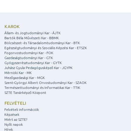
KAROK
Állam- és Jogtudományi Kar - ÁJTK
Bartók Béla Művészeti Kar - BBMK
Bölcsészet- és Társadalomtudományi Kar - BTK
Egészségtudományi és Szociális Képzési Kar - ETSZK
Fogorvostudományi Kar - FOK
Gazdaságtudományi Kar - GTK
Gyógyszerésztudományi Kar - GYTK
Juhász Gyula Pedagógusképző Kar - JGYPK
Mérnöki Kar - MK
Mezőgazdasági Kar - MGK
Szent-Györgyi Albert Orvostudományi Kar - SZAOK
Természettudományi és Informatikai Kar - TTIK
SZTE Tanárképző Központ
FELVÉTELI
Felvételi információk
Képzések
Miért az SZTE?
Nyílt napok
Hírek