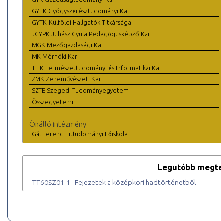
GYTK Gyógyszerésztudományi Kar
GYTK-Külföldi Hallgatók Titkársága
JGYPK Juhász Gyula Pedagógusképző Kar
MGK Mezőgazdasági Kar
MK Mérnöki Kar
TTIK Természettudományi és Informatikai Kar
ZMK Zeneművészeti Kar
SZTE Szegedi Tudományegyetem
Összegyetemi
Önálló intézmény
Gál Ferenc Hittudományi Főiskola
Legutóbb megte
TT60SZ01-1 - Fejezetek a középkori hadtörténetből