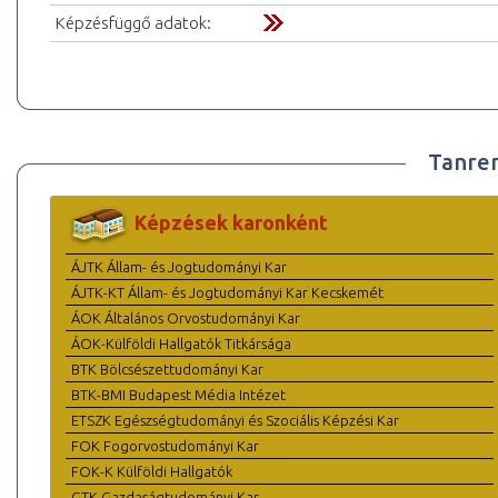
Képzésfüggő adatok:
Tanre
Képzések karonként
ÁJTK Állam- és Jogtudományi Kar
ÁJTK-KT Állam- és Jogtudományi Kar Kecskemét
ÁOK Általános Orvostudományi Kar
ÁOK-Külföldi Hallgatók Titkársága
BTK Bölcsészettudományi Kar
BTK-BMI Budapest Média Intézet
ETSZK Egészségtudományi és Szociális Képzési Kar
FOK Fogorvostudományi Kar
FOK-K Külföldi Hallgatók
GTK Gazdaságtudományi Kar