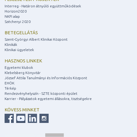
Interreg - Határon átnyúló együttműködések
Horizon2020
NKFI alap
Széchenyi 2020
BETEGELLÁTÁS
Szent-Györgyi Albert Klinikai Központ
Klinikák
Klinikai ügyeletek
HASZNOS LINKEK
Egyetemi klubok
Klebelsberg Könyvtár
József Attila Tanulmányi és Információs Központ
EHÖK
Térkép
Rendezvényhelyszín - SZTE központi épület
Karrier - Pályázatok egyetemi állásokra, tisztségekre
KÖVESS MINKET