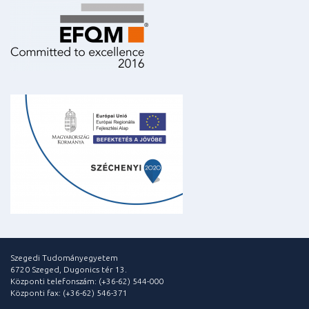
Szegedi Tudományegyetem
6720 Szeged, Dugonics tér 13.
Központi telefonszám: (+36-62) 544-000
Központi fax: (+36-62) 546-371