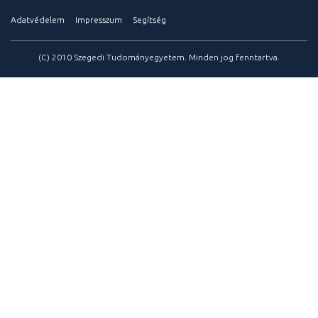
Adatvédelem
Impresszum
Segítség
(C) 2010 Szegedi Tudományegyetem. Minden jog fenntartva.