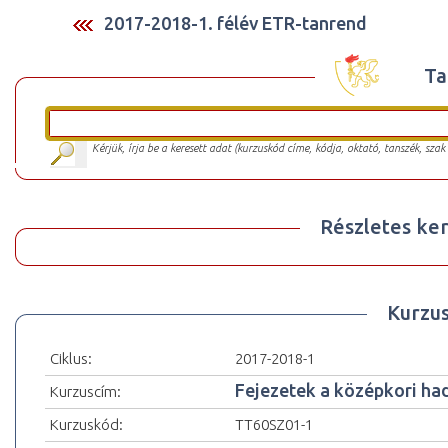
2017-2018-1. félév ETR-tanrend
Ta
Kérjük, írja be a keresett adat (kurzuskód címe, kódja, oktató, tanszék, szak
Részletes ker
Kurzu
Ciklus:
2017-2018-1
Fejezetek a középkori ha
Kurzuscím:
Kurzuskód:
TT60SZ01-1