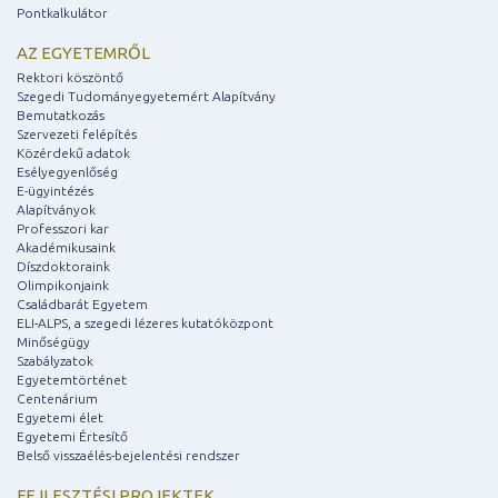
Pontkalkulátor
AZ EGYETEMRŐL
Rektori köszöntő
Szegedi Tudományegyetemért Alapítvány
Bemutatkozás
Szervezeti felépítés
Közérdekű adatok
Esélyegyenlőség
E-ügyintézés
Alapítványok
Professzori kar
Akadémikusaink
Díszdoktoraink
Olimpikonjaink
Családbarát Egyetem
ELI-ALPS, a szegedi lézeres kutatóközpont
Minőségügy
Szabályzatok
Egyetemtörténet
Centenárium
Egyetemi élet
Egyetemi Értesítő
Belső visszaélés-bejelentési rendszer
FEJLESZTÉSI PROJEKTEK