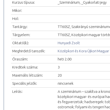
Kurzus típusa:
_Szeminárium, _Gyakorlati jegy
Mikor:
Hol:
Tantárgy:
TT60SZ, Szakirányú szeminárium
Tárgyelem:
TT60SZ, Középkori magyar tört
Oktató(k):
Hunyadi Zsolt
Meghirdető tanszék:
Középkori és Kora Újkori Magyar
Óraszám:
heti 2.00
Kreditek száma:
3
Maximális létszám:
20
Speciális jelzők:
nincsenek
Leírás:
A szeminárium – szakítva a krono
középkori magyar- és európai had
és fegyverzetük; hadseregek: to
ostromok; folyami és tengeri had