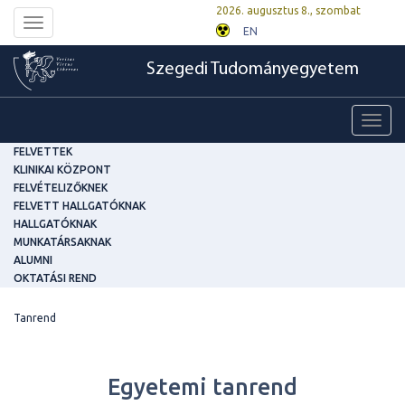
2026. augusztus 8., szombat
Toggle
EN
navigation
Szegedi Tudományegyetem
Toggl
navig
FELVETTEK
KLINIKAI KÖZPONT
FELVÉTELIZŐKNEK
FELVETT HALLGATÓKNAK
HALLGATÓKNAK
MUNKATÁRSAKNAK
ALUMNI
OKTATÁSI REND
Tanrend
Egyetemi tanrend