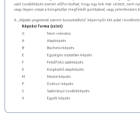
való továbblépés esetén előfordulhat, hogy egy link már védett, nem nyi
vagy lépjen vissza a böngészője megfelelő gombjával, vagy jelentkezzen be
A „
Képzési programok szerinti kurzuskódlista
” képernyőn két adat rövidített
Képzési forma (szint)
0
Nem releváns
A
Alapképzés
B
Bachelorképzés
E
Egységes osztatlan képzés
F
Felsőfokú szakképzés
K
Kiegészítő alapképzés
M
Mesterképzés
P
Doktori képzés
S
Szakirányú továbbképzés
X
Egyéb képzés