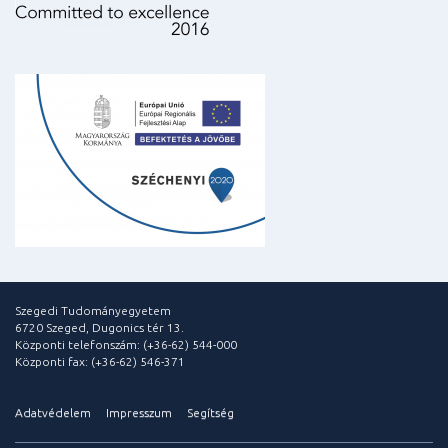
Szegedi Tudományegyetem
6720 Szeged, Dugonics tér 13.
Központi telefonszám: (+36-62) 544-000
Központi fax: (+36-62) 546-371
Adatvédelem
Impresszum
Segítség