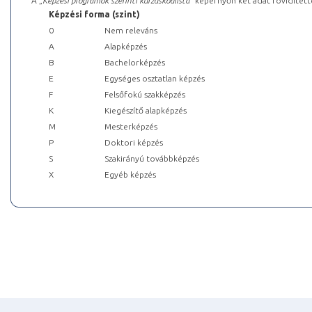
A „
Képzési programok szerinti kurzuskódlista
” képernyőn két adat rövidített
Képzési forma (szint)
0
Nem releváns
A
Alapképzés
B
Bachelorképzés
E
Egységes osztatlan képzés
F
Felsőfokú szakképzés
K
Kiegészítő alapképzés
M
Mesterképzés
P
Doktori képzés
S
Szakirányú továbbképzés
X
Egyéb képzés