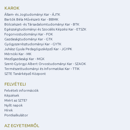
KAROK
Állam- és Jogtudományi Kar - ÁJTK
Bartók Béla Művészeti Kar - BBMK
Bölcsészet- és Társadalomtudományi Kar - BTK
Egészségtudományi és Szociális Képzési Kar - ETSZK
Fogorvostudományi Kar - FOK
Gazdaságtudományi Kar - GTK
Gyógyszerésztudományi Kar - GYTK
Juhász Gyula Pedagógusképző Kar - JGYPK
Mérnöki Kar - MK
Mezőgazdasági Kar - MGK
Szent-Györgyi Albert Orvostudományi Kar - SZAOK
Természettudományi és Informatikai Kar - TTIK
SZTE Tanárképző Központ
FELVÉTELI
Felvételi információk
Képzések
Miért az SZTE?
Nyílt napok
Hírek
Pontkalkulátor
AZ EGYETEMRŐL