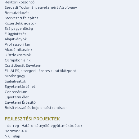
Rektori köszöntő
Szegedi Tudományegyetemért Alapítvány
Bemutatkozás
Szervezeti felépítés
Közérdekű adatok
Esélyegyenlőség
E-ügyintézés
Alapítványok
Professzori kar
Akadémikusaink
Díszdoktoraink
Olimpikonjaink
Családbarát Egyetem
ELI-ALPS, a szegedi lézeres kutatóközpont
Minőségügy
Szabályzatok
Egyetemtörténet
Centenárium
Egyetemi élet
Egyetemi Értesítő
Belső visszaélés-bejelentési rendszer
FEJLESZTÉSI PROJEKTEK
Interreg - Határon átnyúló együttműködések
Horizon2020
NKFI alap