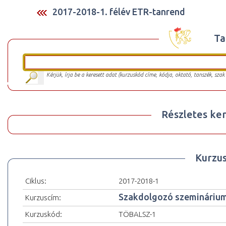
2017-2018-1. félév ETR-tanrend
Ta
Kérjük, írja be a keresett adat (kurzuskód címe, kódja, oktató, tanszék, szak
Részletes ker
Kurzu
Ciklus:
2017-2018-1
Szakdolgozó szemináriu
Kurzuscím:
Kurzuskód:
TÖBALSZ-1