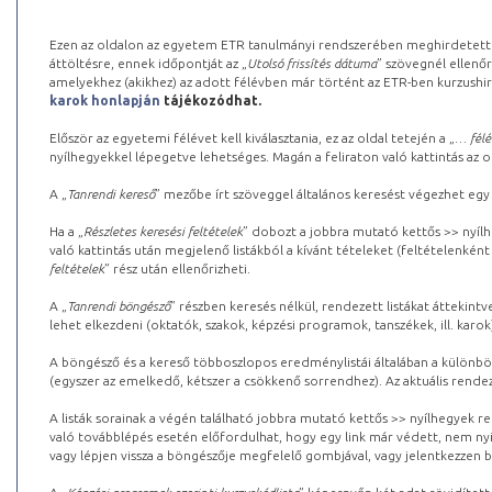
Ezen az oldalon az egyetem ETR tanulmányi rendszerében meghirdetett k
áttöltésre, ennek időpontját az „
Utolsó frissítés dátuma
” szövegnél ellenőr
amelyekhez (akikhez) az adott félévben már történt az ETR-ben kurzushi
karok honlapján
tájékozódhat.
Először az egyetemi félévet kell kiválasztania, ez az oldal tetején a „
… félé
nyílhegyekkel lépegetve lehetséges. Magán a feliraton való kattintás az old
A „
Tanrendi kereső
” mezőbe írt szöveggel általános keresést végezhet egy
Ha a „
Részletes keresési feltételek
” dobozt a jobbra mutató kettős >> nyílh
való kattintás után megjelenő listákból a kívánt tételeket (feltételenként
feltételek
” rész után ellenőrizheti.
A „
Tanrendi böngésző
” részben keresés nélkül, rendezett listákat áttekin
lehet elkezdeni (oktatók, szakok, képzési programok, tanszékek, ill. karok
A böngésző és a kereső többoszlopos eredménylistái általában a különböz
(egyszer az emelkedő, kétszer a csökkenő sorrendhez). Az aktuális rendez
A listák sorainak a végén található jobbra mutató kettős >> nyílhegyek r
való továbblépés esetén előfordulhat, hogy egy link már védett, nem nyi
vagy lépjen vissza a böngészője megfelelő gombjával, vagy jelentkezzen be