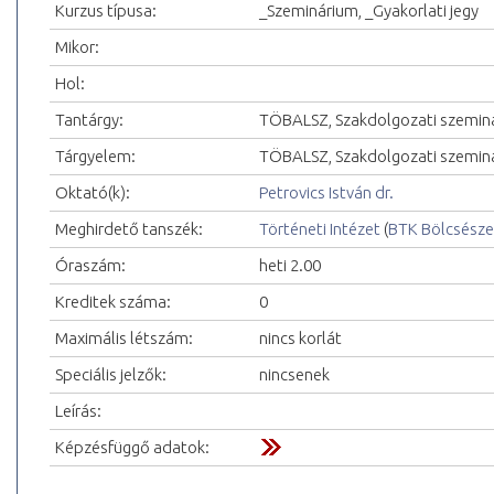
Kurzus típusa:
_Szeminárium, _Gyakorlati jegy
Mikor:
Hol:
Tantárgy:
TÖBALSZ, Szakdolgozati szemin
Tárgyelem:
TÖBALSZ, Szakdolgozati szemin
Oktató(k):
Petrovics István dr.
Meghirdető tanszék:
Történeti Intézet
(
BTK Bölcsésze
Óraszám:
heti 2.00
Kreditek száma:
0
Maximális létszám:
nincs korlát
Speciális jelzők:
nincsenek
Leírás:
Képzésfüggő adatok: