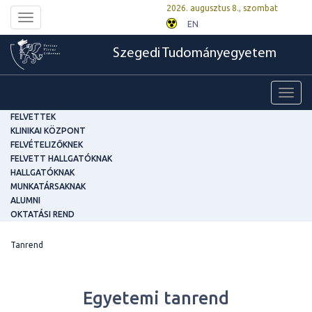
2026. augusztus 8., szombat
Toggle
EN
navigation
Szegedi Tudományegyetem
Toggl
navig
FELVETTEK
KLINIKAI KÖZPONT
FELVÉTELIZŐKNEK
FELVETT HALLGATÓKNAK
HALLGATÓKNAK
MUNKATÁRSAKNAK
ALUMNI
OKTATÁSI REND
Tanrend
Egyetemi tanrend