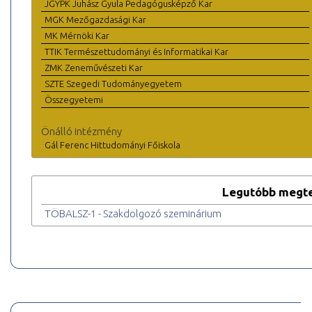
JGYPK Juhász Gyula Pedagógusképző Kar
MGK Mezőgazdasági Kar
MK Mérnöki Kar
TTIK Természettudományi és Informatikai Kar
ZMK Zeneművészeti Kar
SZTE Szegedi Tudományegyetem
Összegyetemi
Önálló intézmény
Gál Ferenc Hittudományi Főiskola
Legutóbb megte
TÖBALSZ-1 - Szakdolgozó szeminárium