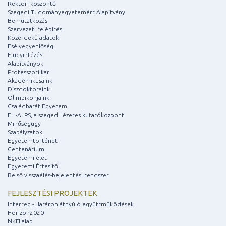
Rektori köszöntő
Szegedi Tudományegyetemért Alapítvány
Bemutatkozás
Szervezeti felépítés
Közérdekű adatok
Esélyegyenlőség
E-ügyintézés
Alapítványok
Professzori kar
Akadémikusaink
Díszdoktoraink
Olimpikonjaink
Családbarát Egyetem
ELI-ALPS, a szegedi lézeres kutatóközpont
Minőségügy
Szabályzatok
Egyetemtörténet
Centenárium
Egyetemi élet
Egyetemi Értesítő
Belső visszaélés-bejelentési rendszer
FEJLESZTÉSI PROJEKTEK
Interreg - Határon átnyúló együttműködések
Horizon2020
NKFI alap