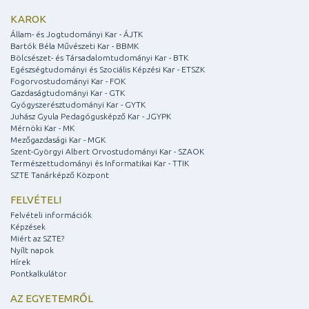
KAROK
Állam- és Jogtudományi Kar - ÁJTK
Bartók Béla Művészeti Kar - BBMK
Bölcsészet- és Társadalomtudományi Kar - BTK
Egészségtudományi és Szociális Képzési Kar - ETSZK
Fogorvostudományi Kar - FOK
Gazdaságtudományi Kar - GTK
Gyógyszerésztudományi Kar - GYTK
Juhász Gyula Pedagógusképző Kar - JGYPK
Mérnöki Kar - MK
Mezőgazdasági Kar - MGK
Szent-Györgyi Albert Orvostudományi Kar - SZAOK
Természettudományi és Informatikai Kar - TTIK
SZTE Tanárképző Központ
FELVÉTELI
Felvételi információk
Képzések
Miért az SZTE?
Nyílt napok
Hírek
Pontkalkulátor
AZ EGYETEMRŐL