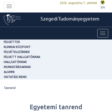
2026. augusztus 7., péntek
Toggle
EN
navigation
Szegedi Tudományegyetem
Toggl
navig
FELVETTEK
KLINIKAI KÖZPONT
FELVÉTELIZŐKNEK
FELVETT HALLGATÓKNAK
HALLGATÓKNAK
MUNKATÁRSAKNAK
ALUMNI
OKTATÁSI REND
Tanrend
Egyetemi tanrend