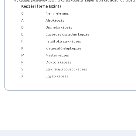
A „
Képzési programok szerinti kurzuskódlista
” képernyőn két adat rövidített
Képzési forma (szint)
0
Nem releváns
A
Alapképzés
B
Bachelorképzés
E
Egységes osztatlan képzés
F
Felsőfokú szakképzés
K
Kiegészítő alapképzés
M
Mesterképzés
P
Doktori képzés
S
Szakirányú továbbképzés
X
Egyéb képzés