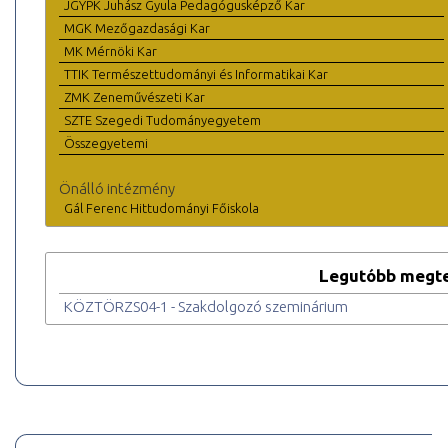
JGYPK Juhász Gyula Pedagógusképző Kar
MGK Mezőgazdasági Kar
MK Mérnöki Kar
TTIK Természettudományi és Informatikai Kar
ZMK Zeneművészeti Kar
SZTE Szegedi Tudományegyetem
Összegyetemi
Önálló intézmény
Gál Ferenc Hittudományi Főiskola
Legutóbb megte
KÖZTÖRZS04-1 - Szakdolgozó szeminárium