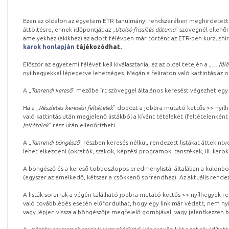
Ezen az oldalon az egyetem ETR tanulmányi rendszerében meghirdetett k
áttöltésre, ennek időpontját az „
Utolsó frissítés dátuma
” szövegnél ellenőr
amelyekhez (akikhez) az adott félévben már történt az ETR-ben kurzushi
karok honlapján
tájékozódhat.
Először az egyetemi félévet kell kiválasztania, ez az oldal tetején a „
… félé
nyílhegyekkel lépegetve lehetséges. Magán a feliraton való kattintás az old
A „
Tanrendi kereső
” mezőbe írt szöveggel általános keresést végezhet egy
Ha a „
Részletes keresési feltételek
” dobozt a jobbra mutató kettős >> nyílh
való kattintás után megjelenő listákból a kívánt tételeket (feltételenként
feltételek
” rész után ellenőrizheti.
A „
Tanrendi böngésző
” részben keresés nélkül, rendezett listákat áttekin
lehet elkezdeni (oktatók, szakok, képzési programok, tanszékek, ill. karok
A böngésző és a kereső többoszlopos eredménylistái általában a különböz
(egyszer az emelkedő, kétszer a csökkenő sorrendhez). Az aktuális rendez
A listák sorainak a végén található jobbra mutató kettős >> nyílhegyek r
való továbblépés esetén előfordulhat, hogy egy link már védett, nem nyi
vagy lépjen vissza a böngészője megfelelő gombjával, vagy jelentkezzen be