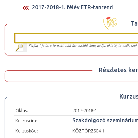
2017-2018-1. félév ETR-tanrend
Ta
Kérjük, írja be a keresett adat (kurzuskód címe, kódja, oktató, tanszék, szak
Részletes ker
Kurzu
Ciklus:
2017-2018-1
Szakdolgozó szemináriu
Kurzuscím:
Kurzuskód:
KÖZTÖRZS04-1