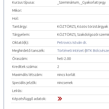
Kurzus típusa:
_Szeminárium, _Gyakorlati jegy
Mikor:
Hol:
Tantárgy:
KÖZTÖRZS, Közös törzstárgyak
Tárgyelem:
KÖZTÖRZS, Szakdolgozói szemi
Oktató(k):
Petrovics István dr.
Meghirdető tanszék:
Történeti Intézet
(
BTK Bölcsésze
Óraszám:
heti 2.00
Kreditek száma:
2
Maximális létszám:
nincs korlát
Speciális jelzők:
nincsenek
Leírás:
Képzésfüggő adatok: