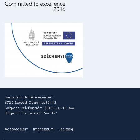
Szegedi Tudományegyetem
6720 Szeged, Dugonics tér 13.
Központi telefonszám: (+36-62) 544-000
Központi fax: (+36-62) 546-371
Adatvédelem
Impresszum
Segítség