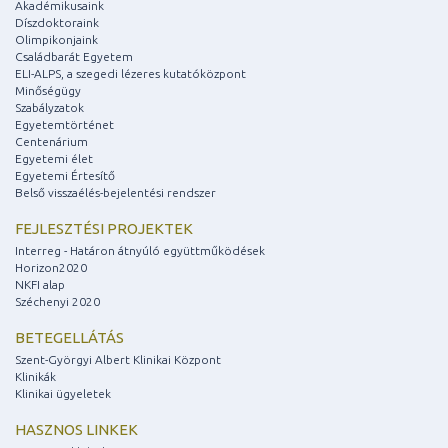
Akadémikusaink
Díszdoktoraink
Olimpikonjaink
Családbarát Egyetem
ELI-ALPS, a szegedi lézeres kutatóközpont
Minőségügy
Szabályzatok
Egyetemtörténet
Centenárium
Egyetemi élet
Egyetemi Értesítő
Belső visszaélés-bejelentési rendszer
FEJLESZTÉSI PROJEKTEK
Interreg - Határon átnyúló együttműködések
Horizon2020
NKFI alap
Széchenyi 2020
BETEGELLÁTÁS
Szent-Györgyi Albert Klinikai Központ
Klinikák
Klinikai ügyeletek
HASZNOS LINKEK