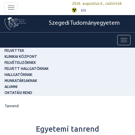
2026. augusztus 6., csütörtök
Toggle
EN
navigation
Szegedi Tudományegyetem
Toggl
navig
FELVETTEK
KLINIKAI KÖZPONT
FELVÉTELIZŐKNEK
FELVETT HALLGATÓKNAK
HALLGATÓKNAK
MUNKATÁRSAKNAK
ALUMNI
OKTATÁSI REND
Tanrend
Egyetemi tanrend