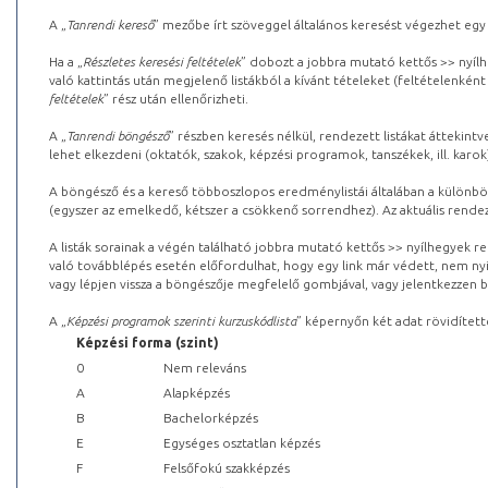
A „
Tanrendi kereső
” mezőbe írt szöveggel általános keresést végezhet egy
Ha a „
Részletes keresési feltételek
” dobozt a jobbra mutató kettős >> nyílh
való kattintás után megjelenő listákból a kívánt tételeket (feltételenként
feltételek
” rész után ellenőrizheti.
A „
Tanrendi böngésző
” részben keresés nélkül, rendezett listákat áttekin
lehet elkezdeni (oktatók, szakok, képzési programok, tanszékek, ill. karok
A böngésző és a kereső többoszlopos eredménylistái általában a különböz
(egyszer az emelkedő, kétszer a csökkenő sorrendhez). Az aktuális rendez
A listák sorainak a végén található jobbra mutató kettős >> nyílhegyek r
való továbblépés esetén előfordulhat, hogy egy link már védett, nem nyi
vagy lépjen vissza a böngészője megfelelő gombjával, vagy jelentkezzen be
A „
Képzési programok szerinti kurzuskódlista
” képernyőn két adat rövidített
Képzési forma (szint)
0
Nem releváns
A
Alapképzés
B
Bachelorképzés
E
Egységes osztatlan képzés
F
Felsőfokú szakképzés