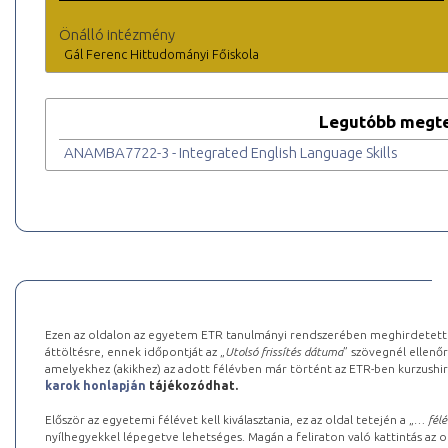
Önálló intézmény
Gál Ferenc Hittudományi Főiskola
Legutóbb megte
ANAMBA7722-3 - Integrated English Language Skills
Ezen az oldalon az egyetem ETR tanulmányi rendszerében meghirdetett k
áttöltésre, ennek időpontját az „
Utolsó frissítés dátuma
” szövegnél ellenőr
amelyekhez (akikhez) az adott félévben már történt az ETR-ben kurzushi
karok honlapján
tájékozódhat.
Először az egyetemi félévet kell kiválasztania, ez az oldal tetején a „
… félé
nyílhegyekkel lépegetve lehetséges. Magán a feliraton való kattintás az old