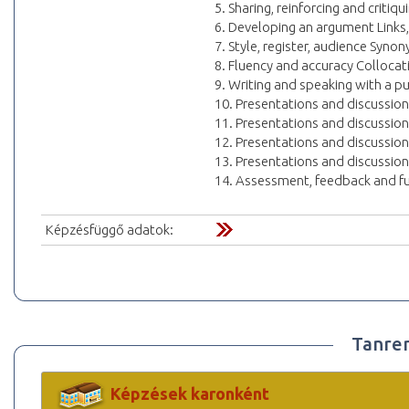
5. Sharing, reinforcing and critiq
6. Developing an argument Links,
7. Style, register, audience Syn
8. Fluency and accuracy Collocat
9. Writing and speaking with a 
10. Presentations and discussion 1
11. Presentations and discussion 2
12. Presentations and discussion 
13. Presentations and discussion
14. Assessment, feedback and fu
Képzésfüggő adatok:
Tanre
Képzések karonként