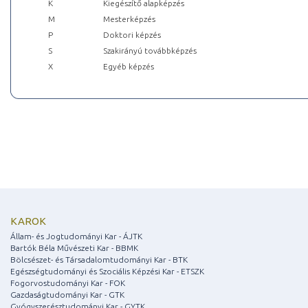
K
Kiegészítő alapképzés
M
Mesterképzés
P
Doktori képzés
S
Szakirányú továbbképzés
X
Egyéb képzés
KAROK
Állam- és Jogtudományi Kar - ÁJTK
Bartók Béla Művészeti Kar - BBMK
Bölcsészet- és Társadalomtudományi Kar - BTK
Egészségtudományi és Szociális Képzési Kar - ETSZK
Fogorvostudományi Kar - FOK
Gazdaságtudományi Kar - GTK
Gyógyszerésztudományi Kar - GYTK