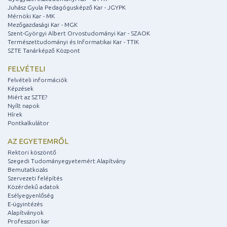
Juhász Gyula Pedagógusképző Kar - JGYPK
Mérnöki Kar - MK
Mezőgazdasági Kar - MGK
Szent-Györgyi Albert Orvostudományi Kar - SZAOK
Természettudományi és Informatikai Kar - TTIK
SZTE Tanárképző Központ
FELVÉTELI
Felvételi információk
Képzések
Miért az SZTE?
Nyílt napok
Hírek
Pontkalkulátor
AZ EGYETEMRŐL
Rektori köszöntő
Szegedi Tudományegyetemért Alapítvány
Bemutatkozás
Szervezeti felépítés
Közérdekű adatok
Esélyegyenlőség
E-ügyintézés
Alapítványok
Professzori kar