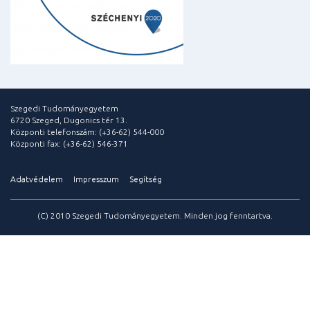
Szegedi Tudományegyetem
6720 Szeged, Dugonics tér 13.
Központi telefonszám: (+36-62) 544-000
Központi fax: (+36-62) 546-371
Adatvédelem
Impresszum
Segítség
(C) 2010 Szegedi Tudományegyetem. Minden jog fenntartva.