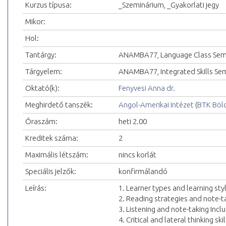
Kurzus típusa:
_Szeminárium, _Gyakorlati jegy
Mikor:
Hol:
Tantárgy:
ANAMBA77, Language Class Sem
Tárgyelem:
ANAMBA77, Integrated Skills Se
Oktató(k):
Fenyvesi Anna dr.
Meghirdető tanszék:
Angol-Amerikai Intézet
(
BTK Böl
Óraszám:
heti 2.00
Kreditek száma:
2
Maximális létszám:
nincs korlát
Speciális jelzők:
konfirmálandó
Leírás:
1. Learner types and learning st
2. Reading strategies and note-t
3. Listening and note-taking Incl
4. Critical and lateral thinking sk