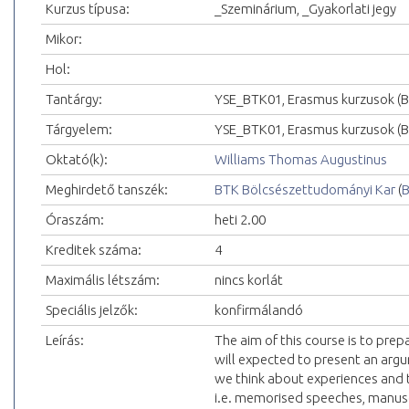
Kurzus típusa:
_Szeminárium, _Gyakorlati jegy
Mikor:
Hol:
Tantárgy:
YSE_BTK01, Erasmus kurzusok (
Tárgyelem:
YSE_BTK01, Erasmus kurzusok (
Oktató(k):
Williams Thomas Augustinus
Meghirdető tanszék:
BTK Bölcsészettudományi Kar
(
B
Óraszám:
heti 2.00
Kreditek száma:
4
Maximális létszám:
nincs korlát
Speciális jelzők:
konfirmálandó
Leírás:
The aim of this course is to prep
will expected to present an arg
we think about experiences and 
i.e. memorised speeches, manus