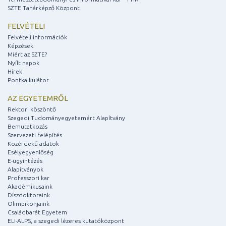
SZTE Tanárképző Központ
FELVÉTELI
Felvételi információk
Képzések
Miért az SZTE?
Nyílt napok
Hírek
Pontkalkulátor
AZ EGYETEMRŐL
Rektori köszöntő
Szegedi Tudományegyetemért Alapítvány
Bemutatkozás
Szervezeti felépítés
Közérdekű adatok
Esélyegyenlőség
E-ügyintézés
Alapítványok
Professzori kar
Akadémikusaink
Díszdoktoraink
Olimpikonjaink
Családbarát Egyetem
ELI-ALPS, a szegedi lézeres kutatóközpont