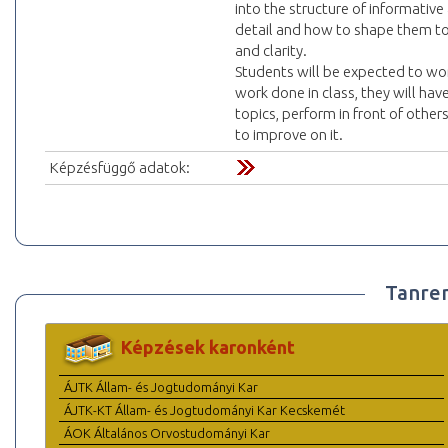
into the structure of informativ
detail and how to shape them to
and clarity.
Students will be expected to wo
work done in class, they will hav
topics, perform in front of othe
to improve on it.
Képzésfüggő adatok:
Tanre
Képzések karonként
ÁJTK Állam- és Jogtudományi Kar
ÁJTK-KT Állam- és Jogtudományi Kar Kecskemét
ÁOK Általános Orvostudományi Kar