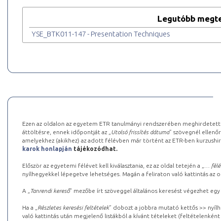
Legutóbb megte
YSE_BTK011-147 - Presentation Techniques
Ezen az oldalon az egyetem ETR tanulmányi rendszerében meghirdetett k
áttöltésre, ennek időpontját az „
Utolsó frissítés dátuma
” szövegnél ellenőr
amelyekhez (akikhez) az adott félévben már történt az ETR-ben kurzushi
karok honlapján
tájékozódhat.
Először az egyetemi félévet kell kiválasztania, ez az oldal tetején a „
… félé
nyílhegyekkel lépegetve lehetséges. Magán a feliraton való kattintás az old
A „
Tanrendi kereső
” mezőbe írt szöveggel általános keresést végezhet egy
Ha a „
Részletes keresési feltételek
” dobozt a jobbra mutató kettős >> nyílh
való kattintás után megjelenő listákból a kívánt tételeket (feltételenként