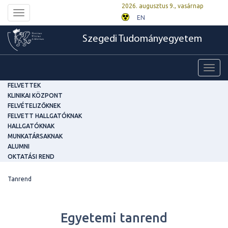
2026. augusztus 9., vasárnap
Toggle
EN
navigation
Szegedi Tudományegyetem
Toggl
navig
FELVETTEK
KLINIKAI KÖZPONT
FELVÉTELIZŐKNEK
FELVETT HALLGATÓKNAK
HALLGATÓKNAK
MUNKATÁRSAKNAK
ALUMNI
OKTATÁSI REND
Tanrend
Egyetemi tanrend