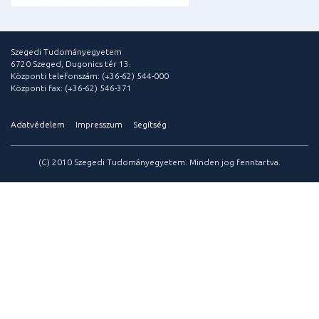
Szegedi Tudományegyetem
6720 Szeged, Dugonics tér 13.
Központi telefonszám: (+36-62) 544-000
Központi fax: (+36-62) 546-371
Adatvédelem
Impresszum
Segítség
(C) 2010 Szegedi Tudományegyetem. Minden jog fenntartva.