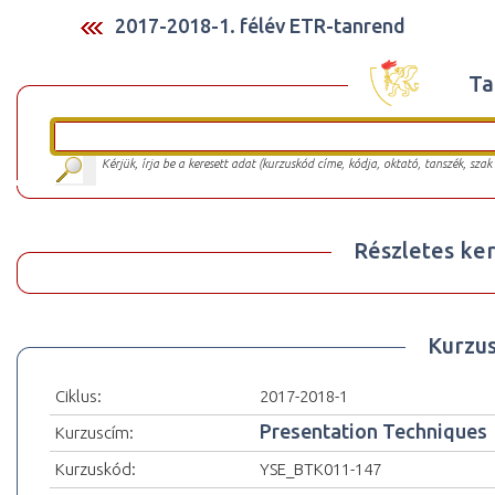
2017-2018-1. félév ETR-tanrend
Ta
Kérjük, írja be a keresett adat (kurzuskód címe, kódja, oktató, tanszék, szak
Részletes ker
Kurzu
Ciklus:
2017-2018-1
Presentation Techniques
Kurzuscím:
Kurzuskód:
YSE_BTK011-147