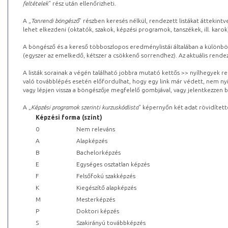
feltételek
” rész után ellenőrizheti.
A „
Tanrendi böngésző
” részben keresés nélkül, rendezett listákat áttekin
lehet elkezdeni (oktatók, szakok, képzési programok, tanszékek, ill. karok
A böngésző és a kereső többoszlopos eredménylistái általában a különböz
(egyszer az emelkedő, kétszer a csökkenő sorrendhez). Az aktuális rendez
A listák sorainak a végén található jobbra mutató kettős >> nyílhegyek r
való továbblépés esetén előfordulhat, hogy egy link már védett, nem nyi
vagy lépjen vissza a böngészője megfelelő gombjával, vagy jelentkezzen be
A „
Képzési programok szerinti kurzuskódlista
” képernyőn két adat rövidített
Képzési forma (szint)
0
Nem releváns
A
Alapképzés
B
Bachelorképzés
E
Egységes osztatlan képzés
F
Felsőfokú szakképzés
K
Kiegészítő alapképzés
M
Mesterképzés
P
Doktori képzés
S
Szakirányú továbbképzés