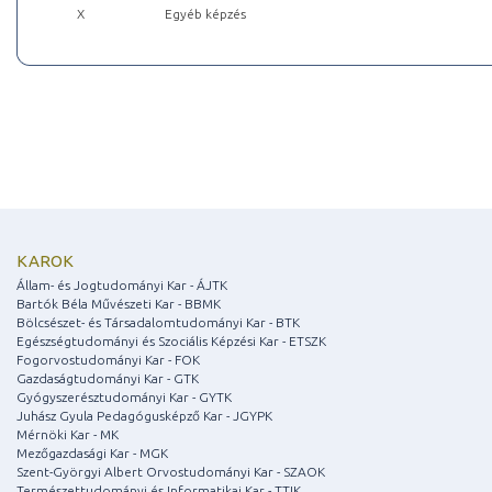
X
Egyéb képzés
KAROK
Állam- és Jogtudományi Kar - ÁJTK
Bartók Béla Művészeti Kar - BBMK
Bölcsészet- és Társadalomtudományi Kar - BTK
Egészségtudományi és Szociális Képzési Kar - ETSZK
Fogorvostudományi Kar - FOK
Gazdaságtudományi Kar - GTK
Gyógyszerésztudományi Kar - GYTK
Juhász Gyula Pedagógusképző Kar - JGYPK
Mérnöki Kar - MK
Mezőgazdasági Kar - MGK
Szent-Györgyi Albert Orvostudományi Kar - SZAOK
Természettudományi és Informatikai Kar - TTIK