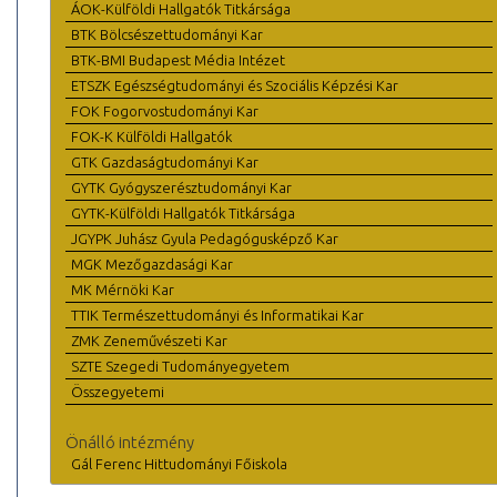
ÁOK-Külföldi Hallgatók Titkársága
BTK Bölcsészettudományi Kar
BTK-BMI Budapest Média Intézet
ETSZK Egészségtudományi és Szociális Képzési Kar
FOK Fogorvostudományi Kar
FOK-K Külföldi Hallgatók
GTK Gazdaságtudományi Kar
GYTK Gyógyszerésztudományi Kar
GYTK-Külföldi Hallgatók Titkársága
JGYPK Juhász Gyula Pedagógusképző Kar
MGK Mezőgazdasági Kar
MK Mérnöki Kar
TTIK Természettudományi és Informatikai Kar
ZMK Zeneművészeti Kar
SZTE Szegedi Tudományegyetem
Összegyetemi
Önálló intézmény
Gál Ferenc Hittudományi Főiskola