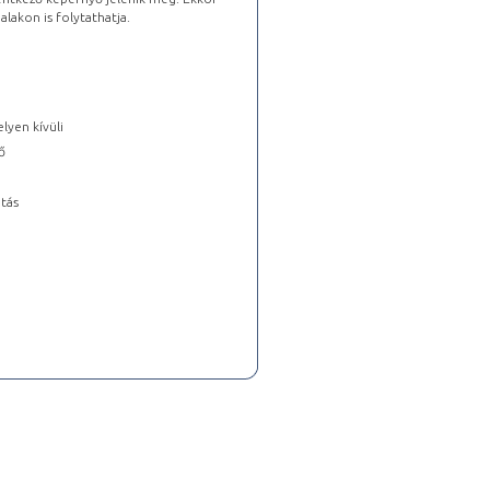
lakon is folytathatja.
lyen kívüli
ő
tás