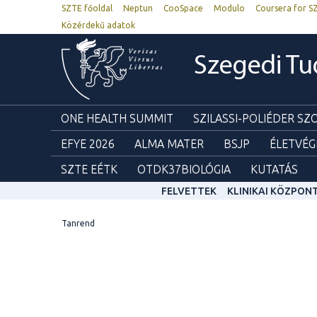
SZTE főoldal
Neptun
CooSpace
Modulo
Coursera for S
Közérdekű adatok
Szegedi T
ONE HEALTH SUMMIT
SZILASSI-POLIÉDER S
EFYE 2026
ALMA MATER
BSJP
ÉLETVÉG
SZTE EÉTK
OTDK37BIOLÓGIA
KUTATÁS
FELVETTEK
KLINIKAI KÖZPON
Tanrend