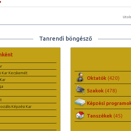
Utols
Tanrendi böngésző
nként
ar
i Kar Kecskemét
Oktatók
(420)
Kar
ga
Szakok
(478)
t
Képzési programo
ciális Képzési Kar
Tanszékek
(45)