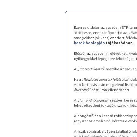
Ezen az oldalon az egyetem ETR tanu
áttöltésre, ennek időpontját az „
Utols
amelyekhez (akikhez) az adott félév
karok honlapján
tájékozódhat.
Először az egyetemi félévet kell kivála
nyílhegyekkel lépegetve lehetséges. Ma
A „
Tanrendi kereső
” mezőbe írt szöveg
Ha a „
Részletes keresési feltételek
” dob
való kattintás után megjelenő listákbó
feltételek
” rész után ellenőrizheti.
A „
Tanrendi böngésző
” részben keresés
lehet elkezdeni (oktatók, szakok, képz
A böngésző és a kereső többoszlopos 
(egyszer az emelkedő, kétszer a csök
A listák sorainak a végén található j
való továbblépés esetén előfordulhat