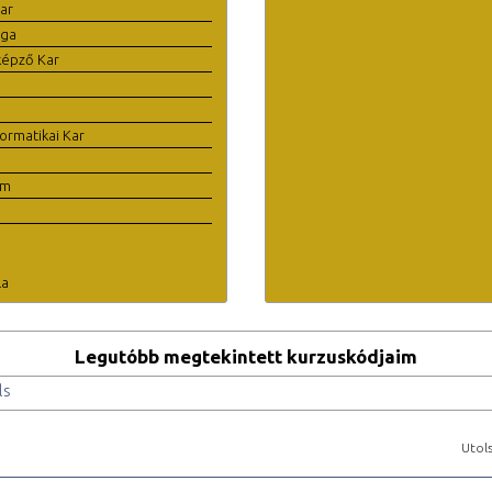
ar
ága
képző Kar
ormatikai Kar
em
la
Legutóbb megtekintett kurzuskódjaim
ls
Utols