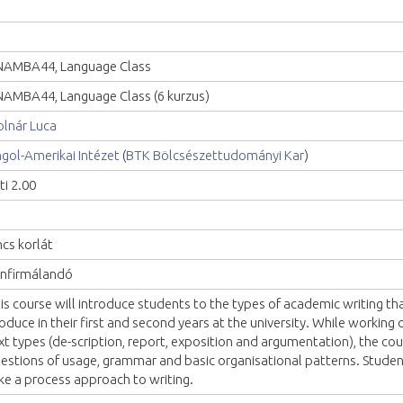
AMBA44, Language Class
AMBA44, Language Class (6 kurzus)
lnár Luca
gol-Amerikai Intézet
(
BTK Bölcsészettudományi Kar
)
ti 2.00
ncs korlát
nfirmálandó
is course will introduce students to the types of academic writing t
oduce in their first and second years at the university. While working
xt types (de-scription, report, exposition and argumentation), the cou
estions of usage, grammar and basic organisational patterns. Studen
ke a process approach to writing.