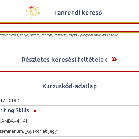
Tanrendi kereső
urzuskód címe, kódja, oktató, tanszék, szak vagy képzési program neve) első betűit.
Részletes keresési feltételek
Kurzuskód-adatlap
17-2018-1
iting Skills
NAMBA441-41
zeminárium, _Gyakorlati jegy