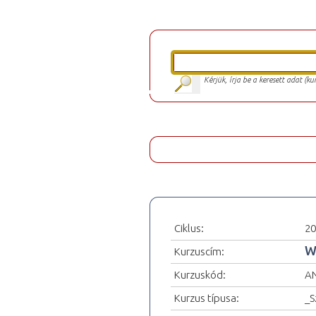
Kérjük, írja be a keresett adat (k
Ciklus:
20
Wr
Kurzuscím:
Kurzuskód:
A
Kurzus típusa:
_S