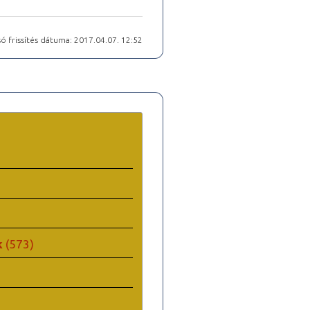
ó frissítés dátuma: 2017.04.07. 12:52
k
(573)