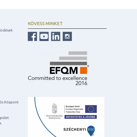
KÖVESS MINKET
ködések
iós Központ
pület
a,