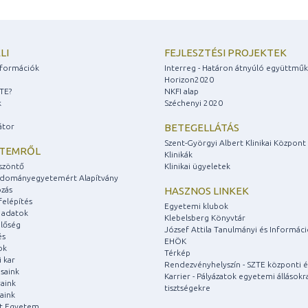
LI
FEJLESZTÉSI PROJEKTEK
információk
Interreg - Határon átnyúló együttmű
Horizon2020
ZTE?
NKFI alap
k
Széchenyi 2020
átor
BETEGELLÁTÁS
Szent-Györgyi Albert Klinikai Központ
ETEMRŐL
Klinikák
szöntő
Klinikai ügyeletek
udományegyetemért Alapítvány
zás
HASZNOS LINKEK
felépítés
Egyetemi klubok
 adatok
Klebelsberg Könyvtár
lőség
József Attila Tanulmányi és Informác
és
EHÖK
ok
Térkép
 kar
Rendezvényhelyszín - SZTE központi é
saink
Karrier - Pályázatok egyetemi állásokr
aink
tisztségekre
aink
át Egyetem