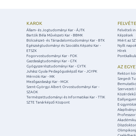
KAROK
FELVÉTE
Állam- és Jogtudományi Kar - ÁJTK
Felvételi 
Bartók Béla Művészeti Kar - BBMK
Képzések
Bölcsészet- és Társadalomtudományi Kar - BTK
Miért az S
Egészségtudományi és Szociális Képzési Kar -
Nyílt napo
ETSZK
Hírek
Fogorvostudományi Kar - FOK
Pontkalkul
Gazdaságtudományi Kar - GTK
Gyógyszerésztudományi Kar - GYTK
AZ EGY
Juhász Gyula Pedagógusképző Kar - JGYPK
Rektori kö
Mérnöki Kar - MK
Szegedi T
Mezőgazdasági Kar - MGK
Bemutatko
Szent-Györgyi Albert Orvostudományi Kar -
Szervezeti 
SZAOK
Közérdekű
Természettudományi és Informatikai Kar - TTIK
Esélyegyen
SZTE Tanárképző Központ
E-ügyintéz
Alapítvány
Professzori
Akadémiku
Díszdoktor
Olimpikonj
Családbar