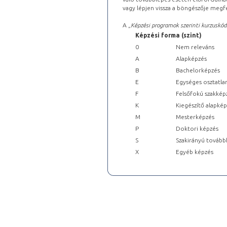
vagy lépjen vissza a böngészője megfe
A „
Képzési programok szerinti kurzuskód
Képzési forma (szint)
0
Nem releváns
A
Alapképzés
B
Bachelorképzés
E
Egységes osztatla
F
Felsőfokú szakkép
K
Kiegészítő alapké
M
Mesterképzés
P
Doktori képzés
S
Szakirányú tovább
X
Egyéb képzés