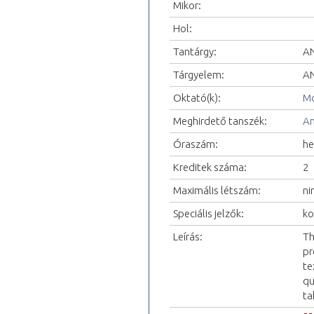
Mikor:
Hol:
Tantárgy:
AN
Tárgyelem:
AN
Oktató(k):
Mo
Meghirdető tanszék:
An
Óraszám:
he
Kreditek száma:
2
Maximális létszám:
ni
Speciális jelzők:
ko
Leírás:
Th
pr
te
qu
ta