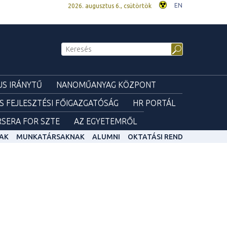
EN
2026. augusztus 6., csütörtök
S IRÁNYTŰ
NANOMŰANYAG KÖZPONT
ÉS FEJLESZTÉSI FŐIGAZGATÓSÁG
HR PORTÁL
SERA FOR SZTE
AZ EGYETEMRŐL
AK
MUNKATÁRSAKNAK
ALUMNI
OKTATÁSI REND