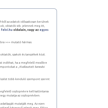
-ből az adatok időszakosan kerülnek
kok, oktatók stb. jelennek meg itt,
a
felvi.hu
oldalain, vagy az
egyes
 jobbra >>> mutató hármas
oktatók, szakok és tanszékek közt.
st indíthat, ha a megfelelő mezőkre
zempontokat a „
Kiválasztott keresési
észést több kiinduló szempont szerint
gfelelő oszlopnévre kell kattintania
lhegy mutatja az oszlopnévben.
s adatlapját mutatják meg. Az ezen
lentkező képernyő jelenik meg. Ekkor