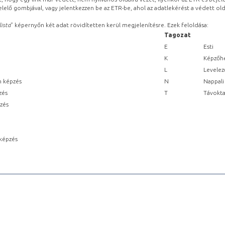
lelő gombjával, vagy jelentkezzen be az ETR-be, ahol az adatlekérést a védett olda
lista
” képernyőn két adat rövidítetten kerül megjelenítésre. Ezek feloldása:
Tagozat
E
Esti
K
Képzőhe
L
Levelez
n képzés
N
Nappali
zés
T
Távokta
pzés
képzés