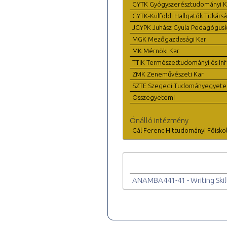
GYTK Gyógyszerésztudományi K
GYTK-Külföldi Hallgatók Titkárs
JGYPK Juhász Gyula Pedagógus
MGK Mezőgazdasági Kar
MK Mérnöki Kar
TTIK Természettudományi és Inf
ZMK Zeneművészeti Kar
SZTE Szegedi Tudományegyet
Összegyetemi
Önálló intézmény
Gál Ferenc Hittudományi Főisko
ANAMBA441-41 - Writing Skil