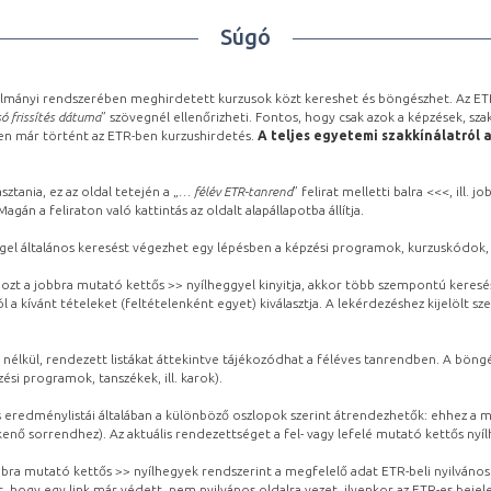
Súgó
lmányi rendszerében meghirdetett kurzusok közt kereshet és böngészhet. Az ETR
ó frissítés dátuma
” szövegnél ellenőrizheti. Fontos, hogy csak azok a képzések, sza
ben már történt az ETR-ben kurzushirdetés.
A teljes egyetemi szakkínálatról 
sztania, ez az oldal tetején a „
… félév ETR-tanrend
” felirat melletti balra <<<, ill.
gán a feliraton való kattintás az oldalt alapállapotba állítja.
gel általános keresést végezhet egy lépésben a képzési programok, kurzuskódok, 
ozt a jobbra mutató kettős >> nyílheggyel kinyitja, akkor több szempontú keresé
l a kívánt tételeket (feltételenként egyet) kiválasztja. A lekérdezéshez kijelölt s
 nélkül, rendezett listákat áttekintve tájékozódhat a féléves tanrendben. A böng
ési programok, tanszékek, ill. karok).
eredménylistái általában a különböző oszlopok szerint átrendezhetők: ehhez a me
kenő sorrendhez). Az aktuális rendezettséget a fel- vagy lefelé mutató kettős nyí
obbra mutató kettős >> nyílhegyek rendszerint a megfelelő adat ETR-beli nyilváno
, hogy egy link már védett, nem nyilvános oldalra vezet, ilyenkor az ETR-es beje