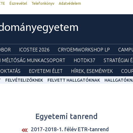
ZTE
Észrevétel
Telefonkönyv
Adatvédelem
udományegyetem
ZOBOR
ICOSTEE 2026
CRYOEMWORKSHOP LP
CAMPU
I MÉLTÓSÁG MUNKACSOPORT
HOTDK37
STRATÉGIAI 
OKTATÁS
EGYETEMI ÉLET
HÍREK, ESEMÉNYEK
COUR
T
FELVÉTELIZŐKNEK
FELVETT HALLGATÓKNAK
HALLGATÓKN
Egyetemi tanrend
2017-2018-1. félév ETR-tanrend