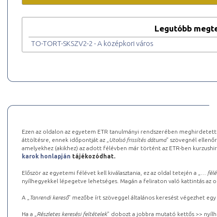
Legutóbb megte
TO-TORT-SKSZV2-2 - A középkori város
Ezen az oldalon az egyetem ETR tanulmányi rendszerében meghirdetett k
áttöltésre, ennek időpontját az „
Utolsó frissítés dátuma
” szövegnél ellenőr
amelyekhez (akikhez) az adott félévben már történt az ETR-ben kurzushi
karok honlapján
tájékozódhat.
Először az egyetemi félévet kell kiválasztania, ez az oldal tetején a „
… félé
nyílhegyekkel lépegetve lehetséges. Magán a feliraton való kattintás az old
A „
Tanrendi kereső
” mezőbe írt szöveggel általános keresést végezhet egy
Ha a „
Részletes keresési feltételek
” dobozt a jobbra mutató kettős >> nyílh