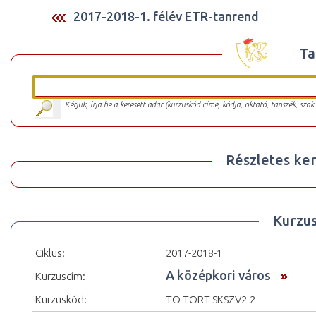
2017-2018-1. félév ETR-tanrend
Ta
Kérjük, írja be a keresett adat (kurzuskód címe, kódja, oktató, tanszék, szak
Részletes ker
Kurzu
Ciklus:
2017-2018-1
A középkori város
Kurzuscím:
Kurzuskód:
TO-TORT-SKSZV2-2