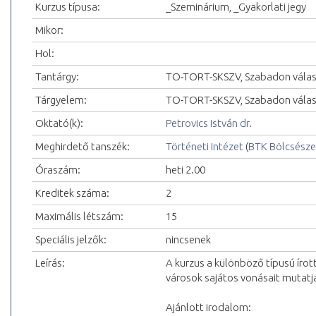
Kurzus típusa:
_Szeminárium, _Gyakorlati jegy
Mikor:
Hol:
Tantárgy:
TO-TORT-SKSZV, Szabadon válas
Tárgyelem:
TO-TORT-SKSZV, Szabadon válas
Oktató(k):
Petrovics István dr.
Meghirdető tanszék:
Történeti Intézet
(
BTK Bölcsésze
Óraszám:
heti 2.00
Kreditek száma:
2
Maximális létszám:
15
Speciális jelzők:
nincsenek
Leírás:
A kurzus a különböző típusú írot
városok sajátos vonásait mutatj
Ajánlott irodalom: