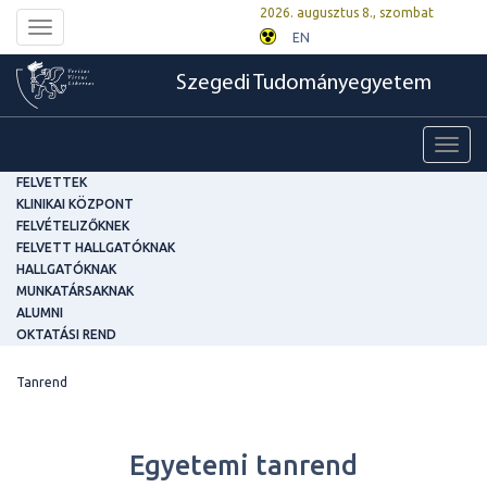
2026. augusztus 8., szombat
Toggle
EN
navigation
Szegedi Tudományegyetem
Toggl
navig
FELVETTEK
KLINIKAI KÖZPONT
FELVÉTELIZŐKNEK
FELVETT HALLGATÓKNAK
HALLGATÓKNAK
MUNKATÁRSAKNAK
ALUMNI
OKTATÁSI REND
Tanrend
Egyetemi tanrend