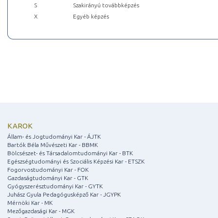
S
Szakirányú továbbképzés
X
Egyéb képzés
KAROK
Állam- és Jogtudományi Kar - ÁJTK
Bartók Béla Művészeti Kar - BBMK
Bölcsészet- és Társadalomtudományi Kar - BTK
Egészségtudományi és Szociális Képzési Kar - ETSZK
Fogorvostudományi Kar - FOK
Gazdaságtudományi Kar - GTK
Gyógyszerésztudományi Kar - GYTK
Juhász Gyula Pedagógusképző Kar - JGYPK
Mérnöki Kar - MK
Mezőgazdasági Kar - MGK