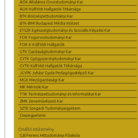
ÁOK Általános Orvostudományi Kar
ÁOK-Külföldi Hallgatók Titkársága
BTK Bölcsészettudományi Kar
BTK-BMI Budapest Média Intézet
ETSZK Egészségtudományi és Szociális Képzési Kar
FOK Fogorvostudományi Kar
FOK-K Külföldi Hallgatók
GTK Gazdaságtudományi Kar
GYTK Gyógyszerésztudományi Kar
GYTK-Külföldi Hallgatók Titkársága
JGYPK Juhász Gyula Pedagógusképző Kar
MGK Mezőgazdasági Kar
MK Mérnöki Kar
TTIK Természettudományi és Informatikai Kar
ZMK Zeneművészeti Kar
SZTE Szegedi Tudományegyetem
Összegyetemi
Önálló intézmény
Gál Ferenc Hittudományi Főiskola