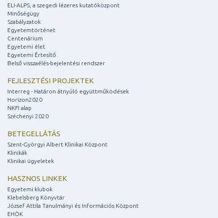
ELI-ALPS, a szegedi lézeres kutatóközpont
Minőségügy
Szabályzatok
Egyetemtörténet
Centenárium
Egyetemi élet
Egyetemi Értesítő
Belső visszaélés-bejelentési rendszer
FEJLESZTÉSI PROJEKTEK
Interreg - Határon átnyúló együttműködések
Horizon2020
NKFI alap
Széchenyi 2020
BETEGELLÁTÁS
Szent-Györgyi Albert Klinikai Központ
Klinikák
Klinikai ügyeletek
HASZNOS LINKEK
Egyetemi klubok
Klebelsberg Könyvtár
József Attila Tanulmányi és Információs Központ
EHÖK