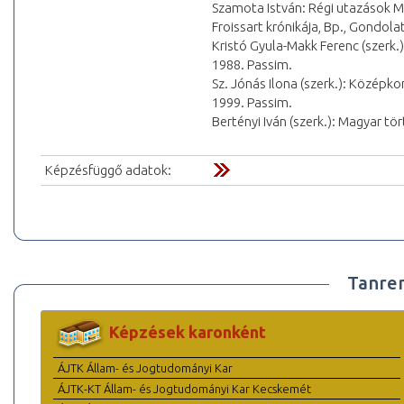
Szamota István: Régi utazások M
Froissart krónikája, Bp., Gondola
Kristó Gyula-Makk Ferenc (szerk
1988. Passim.
Sz. Jónás Ilona (szerk.): Középk
1999. Passim.
Bertényi Iván (szerk.): Magyar t
Képzésfüggő adatok:
Tanre
Képzések karonként
ÁJTK Állam- és Jogtudományi Kar
ÁJTK-KT Állam- és Jogtudományi Kar Kecskemét