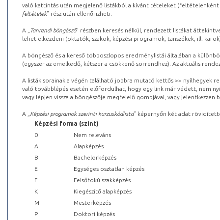
való kattintás után megjelenő listákból a kívánt tételeket (feltételenként
feltételek
” rész után ellenőrizheti.
A „
Tanrendi böngésző
” részben keresés nélkül, rendezett listákat áttekin
lehet elkezdeni (oktatók, szakok, képzési programok, tanszékek, ill. karok
A böngésző és a kereső többoszlopos eredménylistái általában a különböz
(egyszer az emelkedő, kétszer a csökkenő sorrendhez). Az aktuális rendez
A listák sorainak a végén található jobbra mutató kettős >> nyílhegyek r
való továbblépés esetén előfordulhat, hogy egy link már védett, nem nyi
vagy lépjen vissza a böngészője megfelelő gombjával, vagy jelentkezzen be
A „
Képzési programok szerinti kurzuskódlista
” képernyőn két adat rövidített
Képzési forma (szint)
0
Nem releváns
A
Alapképzés
B
Bachelorképzés
E
Egységes osztatlan képzés
F
Felsőfokú szakképzés
K
Kiegészítő alapképzés
M
Mesterképzés
P
Doktori képzés