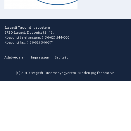
Szegedi Tudományegyetem
6720 Szeged, Dugonics tér 13.
Központi telefonszám: (+36-62) 544-000
Központi fax: (+36-62) 546-371
Adatvédelem
Impresszum
Segítség
(C) 2010 Szegedi Tudományegyetem. Minden jog fenntartva.