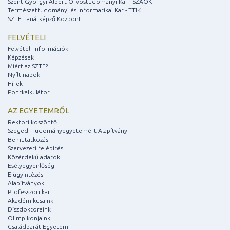
Szent-Györgyi Albert Orvostudományi Kar - SZAOK
Természettudományi és Informatikai Kar - TTIK
SZTE Tanárképző Központ
FELVÉTELI
Felvételi információk
Képzések
Miért az SZTE?
Nyílt napok
Hírek
Pontkalkulátor
AZ EGYETEMRŐL
Rektori köszöntő
Szegedi Tudományegyetemért Alapítvány
Bemutatkozás
Szervezeti felépítés
Közérdekű adatok
Esélyegyenlőség
E-ügyintézés
Alapítványok
Professzori kar
Akadémikusaink
Díszdoktoraink
Olimpikonjaink
Családbarát Egyetem