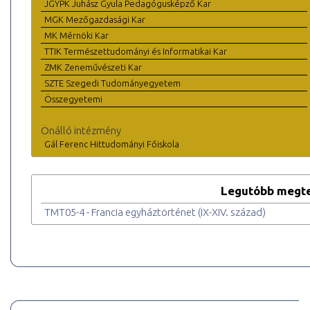
JGYPK Juhász Gyula Pedagógusképző Kar
MGK Mezőgazdasági Kar
MK Mérnöki Kar
TTIK Természettudományi és Informatikai Kar
ZMK Zeneművészeti Kar
SZTE Szegedi Tudományegyetem
Összegyetemi
Önálló intézmény
Gál Ferenc Hittudományi Főiskola
Legutóbb megte
TMT05-4 - Francia egyháztörténet (IX-XIV. század)