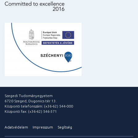
Szegedi Tudományegyetem
6720 Szeged, Dugonics tér 13.
Központi telefonszám: (+36-62) 544-000
Központi fax: (+36-62) 546-371
Adatvédelem
Impresszum
Segítség