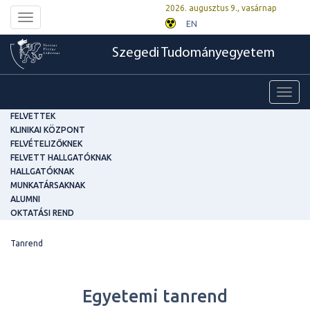
2026. augusztus 9., vasárnap
Toggle
EN
navigation
Szegedi Tudományegyetem
Toggl
navig
FELVETTEK
KLINIKAI KÖZPONT
FELVÉTELIZŐKNEK
FELVETT HALLGATÓKNAK
HALLGATÓKNAK
MUNKATÁRSAKNAK
ALUMNI
OKTATÁSI REND
Tanrend
Egyetemi tanrend