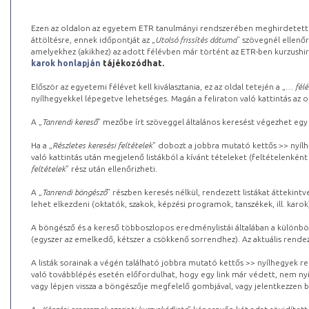
Ezen az oldalon az egyetem ETR tanulmányi rendszerében meghirdetett k
áttöltésre, ennek időpontját az „
Utolsó frissítés dátuma
” szövegnél ellenőr
amelyekhez (akikhez) az adott félévben már történt az ETR-ben kurzushi
karok honlapján
tájékozódhat.
Először az egyetemi félévet kell kiválasztania, ez az oldal tetején a „
… félé
nyílhegyekkel lépegetve lehetséges. Magán a feliraton való kattintás az old
A „
Tanrendi kereső
” mezőbe írt szöveggel általános keresést végezhet egy
Ha a „
Részletes keresési feltételek
” dobozt a jobbra mutató kettős >> nyílh
való kattintás után megjelenő listákból a kívánt tételeket (feltételenként
feltételek
” rész után ellenőrizheti.
A „
Tanrendi böngésző
” részben keresés nélkül, rendezett listákat áttekin
lehet elkezdeni (oktatók, szakok, képzési programok, tanszékek, ill. karok
A böngésző és a kereső többoszlopos eredménylistái általában a különböz
(egyszer az emelkedő, kétszer a csökkenő sorrendhez). Az aktuális rendez
A listák sorainak a végén található jobbra mutató kettős >> nyílhegyek r
való továbblépés esetén előfordulhat, hogy egy link már védett, nem nyi
vagy lépjen vissza a böngészője megfelelő gombjával, vagy jelentkezzen be