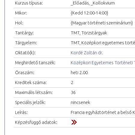
Kurzus típusa:
_Előadás, _Kollokvium
Mikor:
{Kedd 12:00-14:00}
Hol:
{Magyar történeti szeminárium}
Tantárgy:
TMT, Törzstárgyak
Tárgyelem:
TMT, Középkori egyetemes tört
Oktató(k):
Kordé Zoltán dr.
Meghirdető tanszék:
Középkori Egyetemes Történeti 
Óraszám:
heti 2.00
Kreditek száma:
2
Maximális létszám:
36
Speciális jelzők:
nincsenek
Leírás:
Francia egyháztörténet a belső K
Képzésfüggő adatok: