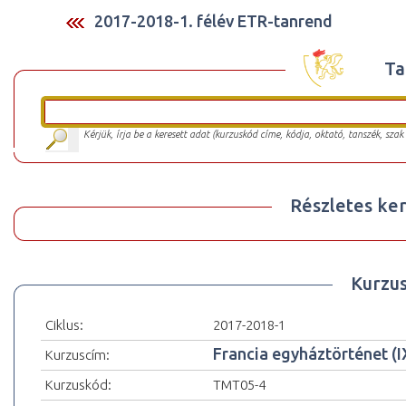
2017-2018-1. félév ETR-tanrend
Ta
Kérjük, írja be a keresett adat (kurzuskód címe, kódja, oktató, tanszék, szak
Részletes ker
Kurzu
Ciklus:
2017-2018-1
Francia egyháztörténet (I
Kurzuscím:
Kurzuskód:
TMT05-4