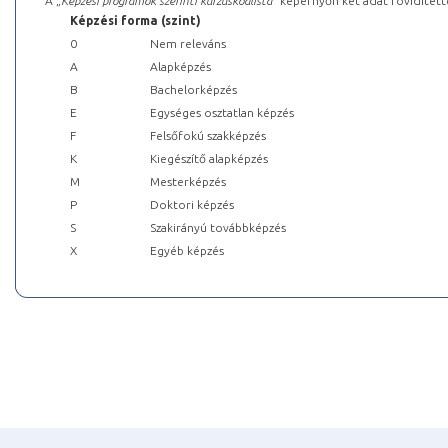
A „
Képzési programok szerinti kurzuskódlista
” képernyőn két adat rövidített
Képzési forma (szint)
0
Nem releváns
A
Alapképzés
B
Bachelorképzés
E
Egységes osztatlan képzés
F
Felsőfokú szakképzés
K
Kiegészítő alapképzés
M
Mesterképzés
P
Doktori képzés
S
Szakirányú továbbképzés
X
Egyéb képzés