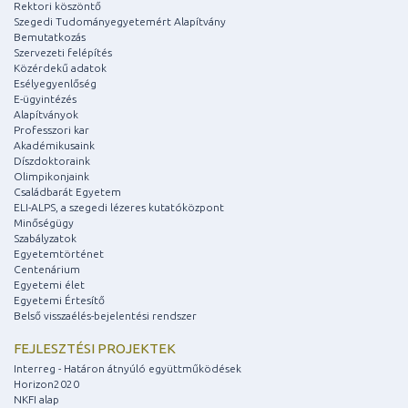
Rektori köszöntő
Szegedi Tudományegyetemért Alapítvány
Bemutatkozás
Szervezeti felépítés
Közérdekű adatok
Esélyegyenlőség
E-ügyintézés
Alapítványok
Professzori kar
Akadémikusaink
Díszdoktoraink
Olimpikonjaink
Családbarát Egyetem
ELI-ALPS, a szegedi lézeres kutatóközpont
Minőségügy
Szabályzatok
Egyetemtörténet
Centenárium
Egyetemi élet
Egyetemi Értesítő
Belső visszaélés-bejelentési rendszer
FEJLESZTÉSI PROJEKTEK
Interreg - Határon átnyúló együttműködések
Horizon2020
NKFI alap