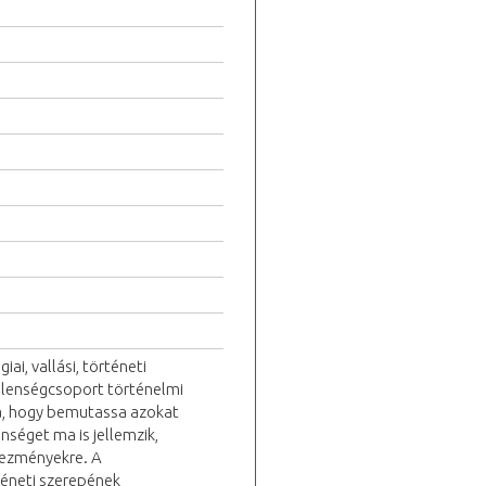
ai, vallási, történeti
jelenségcsoport történelmi
lja, hogy bemutassa azokat
nséget ma is jellemzik,
kezményekre. A
éneti szerepének