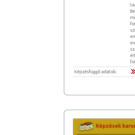
ta
Be
mo
fo
sz
er
er
sz
ér
fo
Képzésfüggő adatok:
Képzések karo