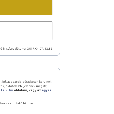
ó frissítés dátuma: 2017.04.07. 12:52
-ből az adatok időszakosan kerülnek
kok, oktatók stb. jelennek meg itt,
a
felvi.hu
oldalain, vagy az
egyes
 jobbra >>> mutató hármas