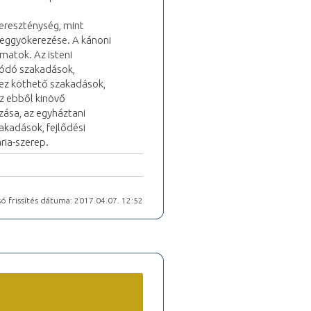
kereszténység, mint
meggyökerezése. A kánoni
amatok. Az isteni
lódó szakadások,
hez köthető szakadások,
az ebből kinövő
zása, az egyháztani
akadások, fejlődési
ria-szerep.
ó frissítés dátuma: 2017.04.07. 12:52