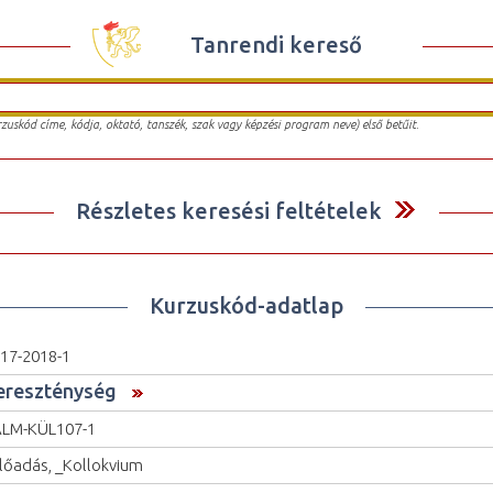
Tanrendi kereső
urzuskód címe, kódja, oktató, tanszék, szak vagy képzési program neve) első betűit.
Részletes keresési feltételek
Kurzuskód-adatlap
17-2018-1
ereszténység
LM-KÜL107-1
lőadás, _Kollokvium