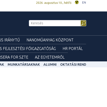
EN
2026. augusztus 10., hétfő
S IRÁNYTŰ
NANOMŰANYAG KÖZPONT
ÉS FEJLESZTÉSI FŐIGAZGATÓSÁG
HR PORTÁL
SERA FOR SZTE
AZ EGYETEMRŐL
AK
MUNKATÁRSAKNAK
ALUMNI
OKTATÁSI REND