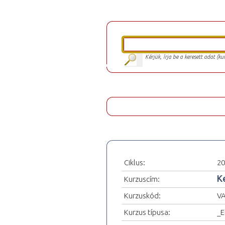
Kérjük, írja be a keresett adat (k
Ciklus:
20
K
Kurzuscím:
Kurzuskód:
VA
Kurzus típusa:
_E