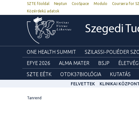
SZTE főoldal
Neptun
CooSpace
Modulo
Coursera for S
Közérdekű adatok
Szegedi T
ONE HEALTH SUMMIT
SZILASSI-POLIÉDER S
EFYE 2026
ALMA MATER
BSJP
ÉLETVÉG
SZTE EÉTK
OTDK37BIOLÓGIA
KUTATÁS
FELVETTEK
KLINIKAI KÖZPON
Tanrend