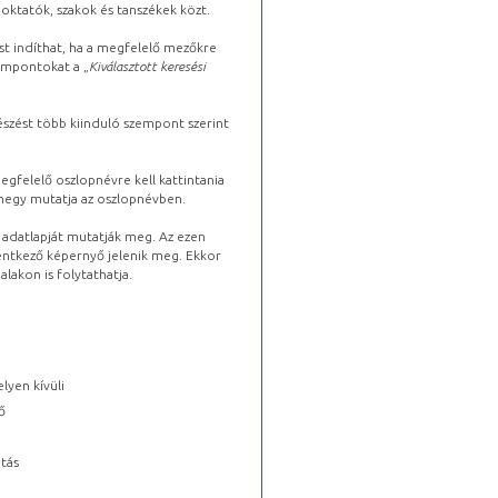
oktatók, szakok és tanszékek közt.
st indíthat, ha a megfelelő mezőkre
zempontokat a „
Kiválasztott keresési
észést több kiinduló szempont szerint
gfelelő oszlopnévre kell kattintania
lhegy mutatja az oszlopnévben.
s adatlapját mutatják meg. Az ezen
lentkező képernyő jelenik meg. Ekkor
lakon is folytathatja.
lyen kívüli
ő
tás