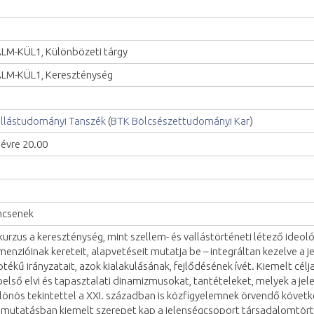
LM-KÜL1, Különbözeti tárgy
LM-KÜL1, Kereszténység
llástudományi Tanszék
(
BTK Bölcsészettudományi Kar
)
lévre 20.00
ncsenek
kurzus a kereszténység, mint szellem- és vallástörténeti létező ideológi
menzióinak kereteit, alapvetéseit mutatja be – integráltan kezelve a 
ptékű irányzatait, azok kialakulásának, fejlődésének ívét. Kiemelt cé
belső elvi és tapasztalati dinamizmusokat, tantételeket, melyek a jele
lönös tekintettel a XXI. században is közfigyelemnek örvendő követ
mutatásban kiemelt szerepet kap a jelenségcsoport társadalomtört