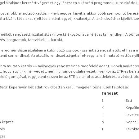
gel általános keresést végezhet egy lépésben a képzési programok, kurzuskódok, 
ozt a jobbra mutató kettős >> nyílheggyel kinyitja, akkor több szempontú keresé
l a kívánt tételeket (feltételenként egyet) kiválasztja. A lekérdezéshez kijelölt s
 nélkül, rendezett listákat áttekintve tájékozódhat a féléves tanrendben. A böng
ési programok, tanszékek, ill. karok).
eredménylistái általában a különböző oszlopok szerint átrendezhetők: ehhez a me
kenő sorrendhez). Az aktuális rendezettséget a fel- vagy lefelé mutató kettős nyí
obbra mutató kettős >> nyílhegyek rendszerint a megfelelő adat ETR-beli nyilváno
, hogy egy link már védett, nem nyilvános oldalra vezet, ilyenkor az ETR-es beje
lelő gombjával, vagy jelentkezzen be az ETR-be, ahol az adatlekérést a védett olda
lista
” képernyőn két adat rövidítetten kerül megjelenítésre. Ezek feloldása:
Tagozat
E
Esti
K
Képzőhe
L
Levelez
n képzés
N
Nappali
zés
T
Távokta
pzés