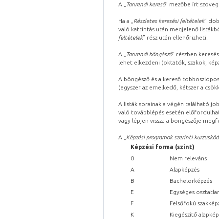
A „
Tanrendi kereső
” mezőbe írt szöveg
Ha a „
Részletes keresési feltételek
” dob
való kattintás után megjelenő listákbó
feltételek
” rész után ellenőrizheti.
A „
Tanrendi böngésző
” részben keresés
lehet elkezdeni (oktatók, szakok, képz
A böngésző és a kereső többoszlopos 
(egyszer az emelkedő, kétszer a csök
A listák sorainak a végén található j
való továbblépés esetén előfordulhat
vagy lépjen vissza a böngészője megfe
A „
Képzési programok szerinti kurzuskód
Képzési forma (szint)
0
Nem releváns
A
Alapképzés
B
Bachelorképzés
E
Egységes osztatla
F
Felsőfokú szakkép
K
Kiegészítő alapké