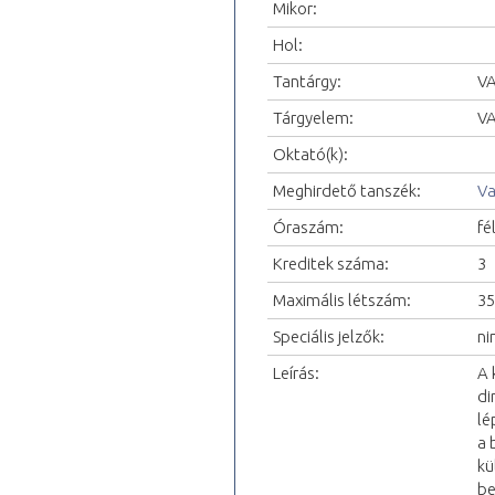
Mikor:
Hol:
Tantárgy:
VA
Tárgyelem:
VA
Oktató(k):
Meghirdető tanszék:
Va
Óraszám:
fé
Kreditek száma:
3
Maximális létszám:
35
Speciális jelzők:
ni
Leírás:
A 
di
lé
a 
kü
be