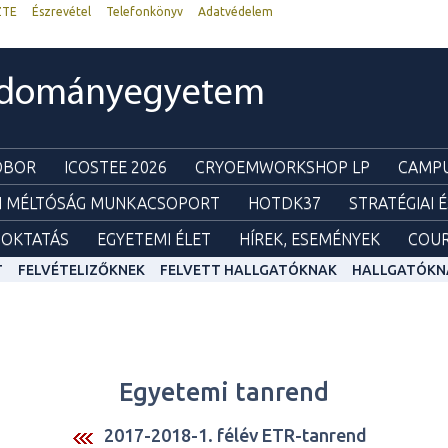
ZTE
Észrevétel
Telefonkönyv
Adatvédelem
udományegyetem
ZOBOR
ICOSTEE 2026
CRYOEMWORKSHOP LP
CAMPU
I MÉLTÓSÁG MUNKACSOPORT
HOTDK37
STRATÉGIAI 
OKTATÁS
EGYETEMI ÉLET
HÍREK, ESEMÉNYEK
COUR
T
FELVÉTELIZŐKNEK
FELVETT HALLGATÓKNAK
HALLGATÓKN
Egyetemi tanrend
2017-2018-1. félév ETR-tanrend