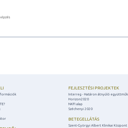
képzés
LI
FEJLESZTÉSI PROJEKTEK
információk
Interreg - Határon átnyúló együttmű
Horizon2020
ZTE?
NKFI alap
k
Széchenyi 2020
átor
BETEGELLÁTÁS
Szent-Györgyi Albert Klinikai Központ