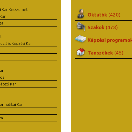
ar
i Kar Kecskemét
Oktatók
(420)
Kar
ga
Szakok
(478)
t
Képzési programo
ciális Képzési Kar
Tanszékek
(45)
ar
ága
képző Kar
ormatikai Kar
em