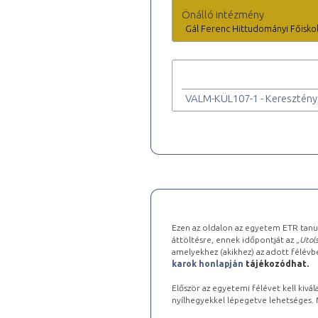
Önálló intézmény
Gál Ferenc Hittudományi Főisko
VALM-KÜL107-1 - Keresztén
Ezen az oldalon az egyetem ETR tanu
áttöltésre, ennek időpontját az „
Utols
amelyekhez (akikhez) az adott félév
karok honlapján
tájékozódhat.
Először az egyetemi félévet kell kivála
nyílhegyekkel lépegetve lehetséges. Ma