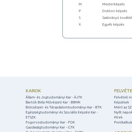
M
Mesterképzés
P
Doktori képzés
S
Szakirányú tovább
X
Egyéb képzés
KAROK
FELVÉTE
Állam- és Jogtudományi Kar - ÁJTK
Felvételi 
Bartók Béla Művészeti Kar - BBMK
Képzések
Bölcsészet- és Társadalomtudományi Kar - BTK
Miért az S
Egészségtudományi és Szociális Képzési Kar -
Nyílt napo
ETSZK
Hírek
Fogorvostudományi Kar - FOK
Pontkalkul
Gazdaságtudományi Kar - GTK