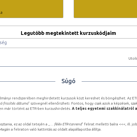
la
Legutóbb megtekintett kurzuskódjaim
ység
Utols
Súgó
lmányi rendszerében meghirdetett kurzusok közt kereshet és böngészhet. Az ETR
ó frissítés dátuma
” szövegnél ellenőrizheti. Fontos, hogy csak azok a képzések, sza
ben már történt az ETR-ben kurzushirdetés.
A teljes egyetemi szakkínálatról 
sztania, ez az oldal tetején a „
… félév ETR-tanrend
” felirat melletti balra <<<, ill.
gán a feliraton való kattintás az oldalt alapállapotba állítja.