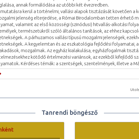
glalása, annak formálódása az utóbbi két évezredben.
mutatásra kerül a történelmi, vallási alapok tisztázását követően a 
zgalmi jelenség elterjedése, a Római Birodalomban tetten érhető 
lyamat, valamint az első közösségi (szinódusi) hitvallás-alkotási foly
emélyek, természetükről szóló általános tanítások, az ehhez kapcso
etnekségek. A párhuzamos vallási típusú mozgalmi jelenségek, ezek
etnekségek. A kegyelemtan és az eszkatológia fejlődési folyamatai, 
akadások, mozgalmak. Az egyház kialakulása, egyházfogalmak tisztá
telmezésekhez kötődő értelmezési variánsok, az ezekből kifejlődő sz
lyamatok. Kérdéses témák: a szentségek, szentelmények, illetve a Má
Utols
Tanrendi böngésző
nként