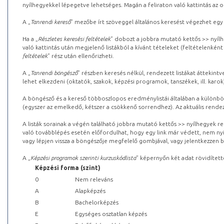
nyílhegyekkel lépegetve lehetséges. Magán a feliraton való kattintás az old
A „
Tanrendi kereső
” mezőbe írt szöveggel általános keresést végezhet egy
Ha a „
Részletes keresési feltételek
” dobozt a jobbra mutató kettős >> nyílh
való kattintás után megjelenő listákból a kívánt tételeket (feltételenként
feltételek
” rész után ellenőrizheti.
A „
Tanrendi böngésző
” részben keresés nélkül, rendezett listákat áttekin
lehet elkezdeni (oktatók, szakok, képzési programok, tanszékek, ill. karok
A böngésző és a kereső többoszlopos eredménylistái általában a különböz
(egyszer az emelkedő, kétszer a csökkenő sorrendhez). Az aktuális rendez
A listák sorainak a végén található jobbra mutató kettős >> nyílhegyek r
való továbblépés esetén előfordulhat, hogy egy link már védett, nem nyi
vagy lépjen vissza a böngészője megfelelő gombjával, vagy jelentkezzen be
A „
Képzési programok szerinti kurzuskódlista
” képernyőn két adat rövidített
Képzési forma (szint)
0
Nem releváns
A
Alapképzés
B
Bachelorképzés
E
Egységes osztatlan képzés