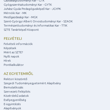
Gazdaságtudományi Kar - GTK
Gyógyszerésztudományi Kar - GYTK
Juhász Gyula Pedagógusképző Kar - JGYPK
Mérnöki Kar - MK
Mezőgazdasági Kar - MGK
Szent-Györgyi Albert Orvostudományi Kar - SZAOK
Természettudományi és Informatikai Kar - TTIK
SZTE Tanárképző Központ
FELVÉTELI
Felvételi információk
Képzések
Miért az SZTE?
Nyílt napok
Hírek
Pontkalkulátor
AZ EGYETEMRŐL
Rektori köszöntő
Szegedi Tudományegyetemért Alapítvány
Bemutatkozás
Szervezeti felépítés
Közérdekű adatok
Esélyegyenlőség
E-ügyintézés
Alapítványok