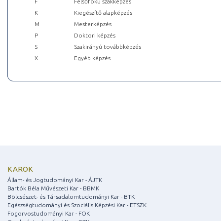
F
Felsőfokú szakképzés
K
Kiegészítő alapképzés
M
Mesterképzés
P
Doktori képzés
S
Szakirányú továbbképzés
X
Egyéb képzés
KAROK
Állam- és Jogtudományi Kar - ÁJTK
Bartók Béla Művészeti Kar - BBMK
Bölcsészet- és Társadalomtudományi Kar - BTK
Egészségtudományi és Szociális Képzési Kar - ETSZK
Fogorvostudományi Kar - FOK