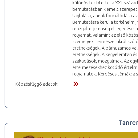
különös tekintettel a XXI. száz
bemutatásban kiemelt szerepet 
taglalása, annak formálódása az
Bemutatásra kerül a történelmi, 
mozgalmi jelenség elterjedése,
folyamat, valamint az első közöss
személyek, természetükről szóló
eretnekségek. A párhuzamos vall
eretnekségek. A kegyelemtan és a
szakadások, mozgalmak. Az egyhá
értelmezésekhez kötődő értelmez
folyamatok. Kérdéses témák: a s
Képzésfüggő adatok:
Tanre