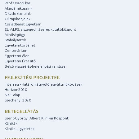
Professzori kar
Akadémikusaink
Díszdoktoraink
Olimpikonjaink
Családbarát Egyetem
ELI-ALPS, a szegedi lézeres kutatóközpont
Minőségügy
Szabályzatok
Egyetemtörténet
Centenárium
Egyetemi élet
Egyetemi Értesítő
Belső visszaélés-bejelentési rendszer
FEJLESZTÉSI PROJEKTEK
Interreg - Határon átnyúló együttműködések
Horizon2020
NKFI alap
Széchenyi 2020
BETEGELLÁTÁS
Szent-Györgyi Albert Klinikai Központ
Klinikák
Klinikai ügyeletek