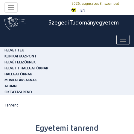
2026. augusztus 8., szombat
Toggle
EN
navigation
Szegedi Tudományegyetem
Toggl
navig
FELVETTEK
KLINIKAI KÖZPONT
FELVÉTELIZŐKNEK
FELVETT HALLGATÓKNAK
HALLGATÓKNAK
MUNKATÁRSAKNAK
ALUMNI
OKTATÁSI REND
Tanrend
Egyetemi tanrend