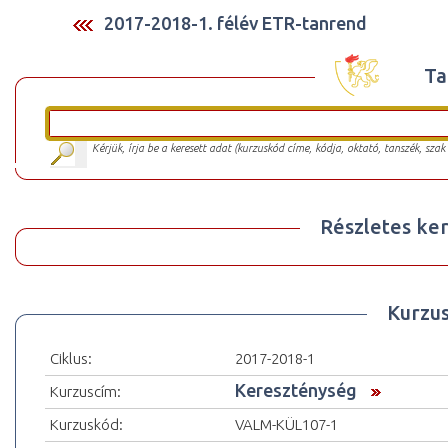
2017-2018-1. félév ETR-tanrend
Ta
Kérjük, írja be a keresett adat (kurzuskód címe, kódja, oktató, tanszék, szak
Részletes ker
Kurzu
Ciklus:
2017-2018-1
Kereszténység
Kurzuscím:
Kurzuskód:
VALM-KÜL107-1