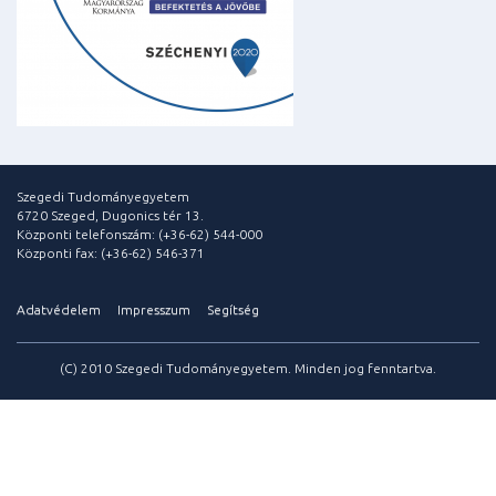
Szegedi Tudományegyetem
6720 Szeged, Dugonics tér 13.
Központi telefonszám: (+36-62) 544-000
Központi fax: (+36-62) 546-371
Adatvédelem
Impresszum
Segítség
(C) 2010 Szegedi Tudományegyetem. Minden jog fenntartva.