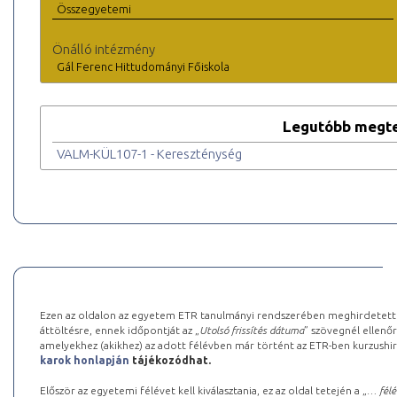
Összegyetemi
Önálló intézmény
Gál Ferenc Hittudományi Főiskola
Legutóbb megte
VALM-KÜL107-1 - Kereszténység
Ezen az oldalon az egyetem ETR tanulmányi rendszerében meghirdetett k
áttöltésre, ennek időpontját az „
Utolsó frissítés dátuma
” szövegnél ellenőr
amelyekhez (akikhez) az adott félévben már történt az ETR-ben kurzushi
karok honlapján
tájékozódhat.
Először az egyetemi félévet kell kiválasztania, ez az oldal tetején a „
… félé