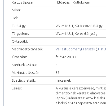
Kurzus típusa:
_Előadás, _Kollokvium
Mikor:
Hol:
Tantárgy:
VALM-KÜL1, Különbözeti tárgy
Tárgyelem:
VALM-KÜL1, Kereszténység
Oktató(k):
Meghirdető tanszék:
Vallástudományi Tanszék
(
BTK B
Óraszám:
félévre 20.00
Kreditek száma:
3
Maximális létszám:
35
Speciális jelzők:
nincsenek
Leírás:
A kurzus a kereszténység, mint sze
dimenzióinak kereteit, alapvetés
léptékű irányzatait, azok kialak
a belső elvi és tapasztalati dina