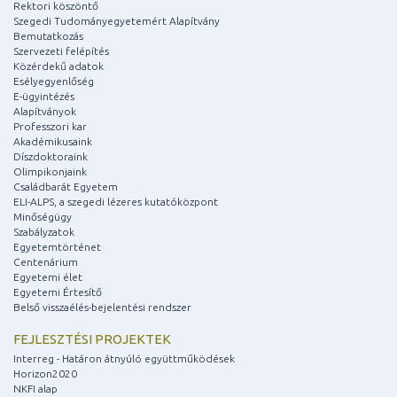
Rektori köszöntő
Szegedi Tudományegyetemért Alapítvány
Bemutatkozás
Szervezeti felépítés
Közérdekű adatok
Esélyegyenlőség
E-ügyintézés
Alapítványok
Professzori kar
Akadémikusaink
Díszdoktoraink
Olimpikonjaink
Családbarát Egyetem
ELI-ALPS, a szegedi lézeres kutatóközpont
Minőségügy
Szabályzatok
Egyetemtörténet
Centenárium
Egyetemi élet
Egyetemi Értesítő
Belső visszaélés-bejelentési rendszer
FEJLESZTÉSI PROJEKTEK
Interreg - Határon átnyúló együttműködések
Horizon2020
NKFI alap