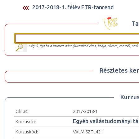
2017-2018-1. félév ETR-tanrend
Ta
Kérjük, írja be a keresett adat (kurzuskód címe, kódja, oktató, tanszék, szak
Részletes ker
Kurzu
Ciklus:
2017-2018-1
Egyéb vallástudományi tá
Kurzuscím:
Kurzuskód:
VALM-SZTL42-1