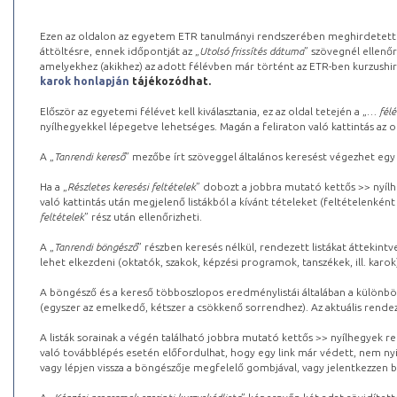
Ezen az oldalon az egyetem ETR tanulmányi rendszerében meghirdetett k
áttöltésre, ennek időpontját az „
Utolsó frissítés dátuma
” szövegnél ellenőr
amelyekhez (akikhez) az adott félévben már történt az ETR-ben kurzushi
karok honlapján
tájékozódhat.
Először az egyetemi félévet kell kiválasztania, ez az oldal tetején a „
… félé
nyílhegyekkel lépegetve lehetséges. Magán a feliraton való kattintás az old
A „
Tanrendi kereső
” mezőbe írt szöveggel általános keresést végezhet egy
Ha a „
Részletes keresési feltételek
” dobozt a jobbra mutató kettős >> nyílh
való kattintás után megjelenő listákból a kívánt tételeket (feltételenként
feltételek
” rész után ellenőrizheti.
A „
Tanrendi böngésző
” részben keresés nélkül, rendezett listákat áttekin
lehet elkezdeni (oktatók, szakok, képzési programok, tanszékek, ill. karok
A böngésző és a kereső többoszlopos eredménylistái általában a különböz
(egyszer az emelkedő, kétszer a csökkenő sorrendhez). Az aktuális rendez
A listák sorainak a végén található jobbra mutató kettős >> nyílhegyek r
való továbblépés esetén előfordulhat, hogy egy link már védett, nem nyi
vagy lépjen vissza a böngészője megfelelő gombjával, vagy jelentkezzen be