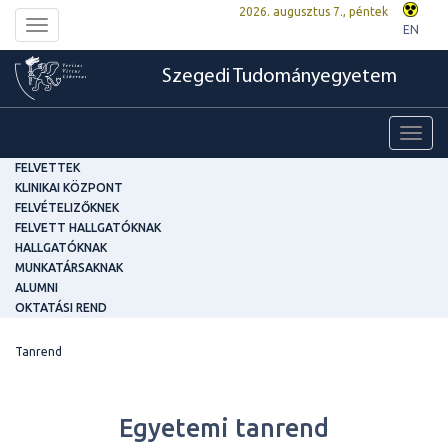
2026. augusztus 7., péntek
Toggle
EN
navigation
Szegedi Tudományegyetem
Toggl
navig
FELVETTEK
KLINIKAI KÖZPONT
FELVÉTELIZŐKNEK
FELVETT HALLGATÓKNAK
HALLGATÓKNAK
MUNKATÁRSAKNAK
ALUMNI
OKTATÁSI REND
Tanrend
Egyetemi tanrend