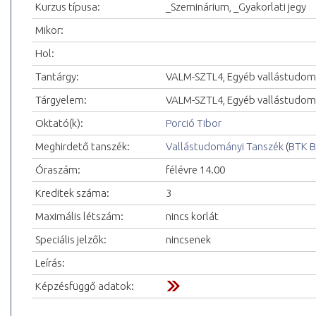
Kurzus típusa:
_Szeminárium, _Gyakorlati jegy
Mikor:
Hol:
Tantárgy:
VALM-SZTL4, Egyéb vallástudomá
Tárgyelem:
VALM-SZTL4, Egyéb vallástudomá
Oktató(k):
Porció Tibor
Meghirdető tanszék:
Vallástudományi Tanszék
(
BTK B
Óraszám:
félévre 14.00
Kreditek száma:
3
Maximális létszám:
nincs korlát
Speciális jelzők:
nincsenek
Leírás:
Képzésfüggő adatok: