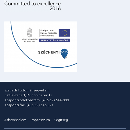
Szegedi Tudományegyetem
6720 Szeged, Dugonics tér 13.
Központi telefonszám: (+36-62) 544-000
Központi fax: (+36-62) 546-371
Adatvédelem
Impresszum
Segítség