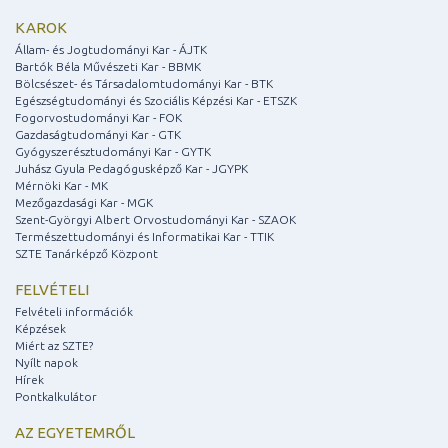
KAROK
Állam- és Jogtudományi Kar - ÁJTK
Bartók Béla Művészeti Kar - BBMK
Bölcsészet- és Társadalomtudományi Kar - BTK
Egészségtudományi és Szociális Képzési Kar - ETSZK
Fogorvostudományi Kar - FOK
Gazdaságtudományi Kar - GTK
Gyógyszerésztudományi Kar - GYTK
Juhász Gyula Pedagógusképző Kar - JGYPK
Mérnöki Kar - MK
Mezőgazdasági Kar - MGK
Szent-Györgyi Albert Orvostudományi Kar - SZAOK
Természettudományi és Informatikai Kar - TTIK
SZTE Tanárképző Központ
FELVÉTELI
Felvételi információk
Képzések
Miért az SZTE?
Nyílt napok
Hírek
Pontkalkulátor
AZ EGYETEMRŐL