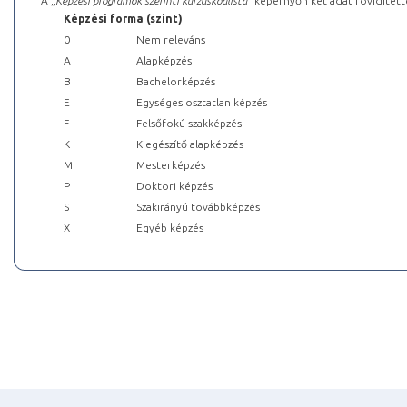
A „
Képzési programok szerinti kurzuskódlista
” képernyőn két adat rövidített
Képzési forma (szint)
0
Nem releváns
A
Alapképzés
B
Bachelorképzés
E
Egységes osztatlan képzés
F
Felsőfokú szakképzés
K
Kiegészítő alapképzés
M
Mesterképzés
P
Doktori képzés
S
Szakirányú továbbképzés
X
Egyéb képzés