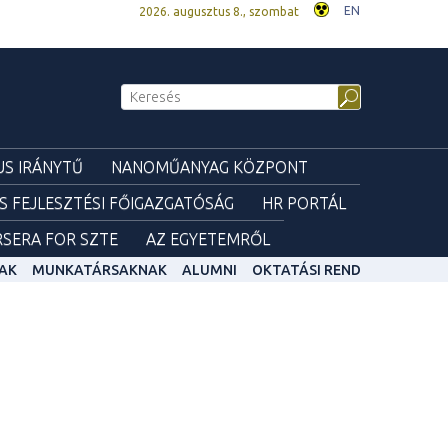
EN
2026. augusztus 8., szombat
S IRÁNYTŰ
NANOMŰANYAG KÖZPONT
ÉS FEJLESZTÉSI FŐIGAZGATÓSÁG
HR PORTÁL
SERA FOR SZTE
AZ EGYETEMRŐL
AK
MUNKATÁRSAKNAK
ALUMNI
OKTATÁSI REND