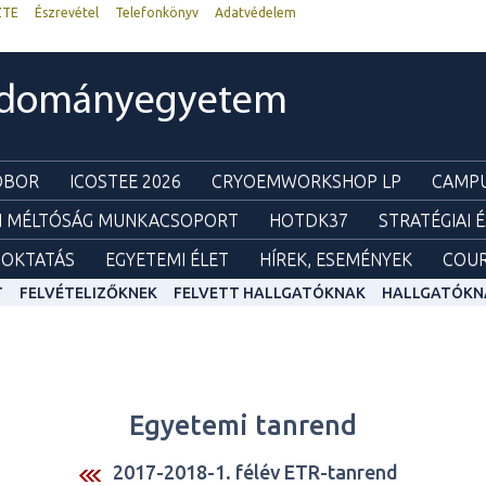
ZTE
Észrevétel
Telefonkönyv
Adatvédelem
udományegyetem
ZOBOR
ICOSTEE 2026
CRYOEMWORKSHOP LP
CAMPU
I MÉLTÓSÁG MUNKACSOPORT
HOTDK37
STRATÉGIAI 
OKTATÁS
EGYETEMI ÉLET
HÍREK, ESEMÉNYEK
COUR
T
FELVÉTELIZŐKNEK
FELVETT HALLGATÓKNAK
HALLGATÓKN
Egyetemi tanrend
2017-2018-1. félév ETR-tanrend