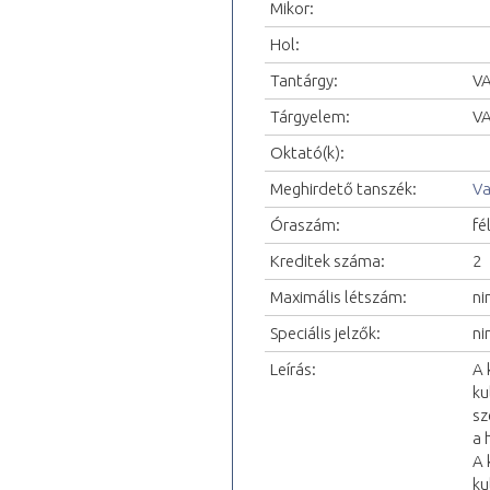
Mikor:
Hol:
Tantárgy:
VA
Tárgyelem:
VA
Oktató(k):
Meghirdető tanszék:
Va
Óraszám:
fé
Kreditek száma:
2
Maximális létszám:
ni
Speciális jelzők:
ni
Leírás:
A 
ku
sz
a 
A 
ku