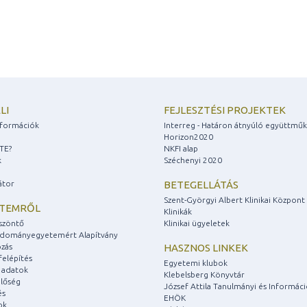
LI
FEJLESZTÉSI PROJEKTEK
információk
Interreg - Határon átnyúló együttmű
Horizon2020
ZTE?
NKFI alap
k
Széchenyi 2020
átor
BETEGELLÁTÁS
Szent-Györgyi Albert Klinikai Központ
ETEMRŐL
Klinikák
szöntő
Klinikai ügyeletek
udományegyetemért Alapítvány
zás
HASZNOS LINKEK
felépítés
Egyetemi klubok
 adatok
Klebelsberg Könyvtár
lőség
József Attila Tanulmányi és Informác
és
EHÖK
ok