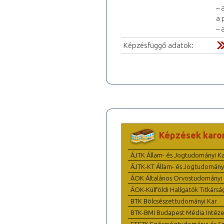
– 
a 
– 
Képzésfüggő adatok:
Képzések karo
ÁJTK Állam- és Jogtudományi K
ÁJTK-KT Állam- és Jogtudomány
ÁOK Általános Orvostudományi 
ÁOK-Külföldi Hallgatók Titkársá
BTK Bölcsészettudományi Kar
BTK-BMI Budapest Média Intéze
ETSZK Egészségtudományi és Szo