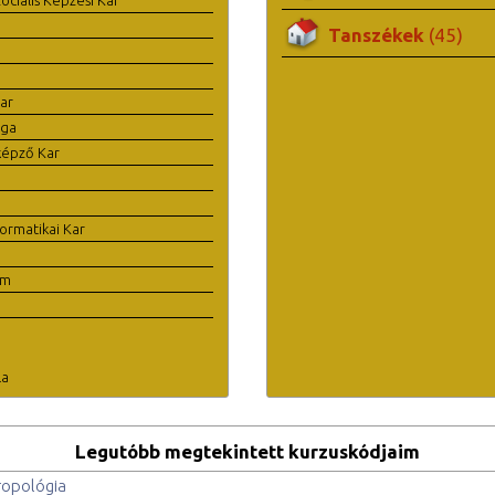
Tanszékek
(45)
ar
ága
képző Kar
ormatikai Kar
em
la
Legutóbb megtekintett kurzuskódjaim
ropológia