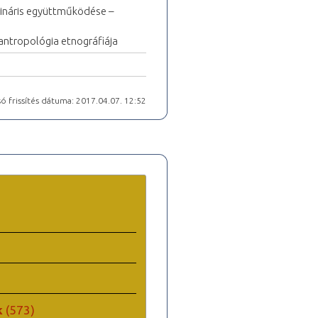
lináris együttműködése –
 antropológia etnográfiája
ó frissítés dátuma: 2017.04.07. 12:52
k
(573)