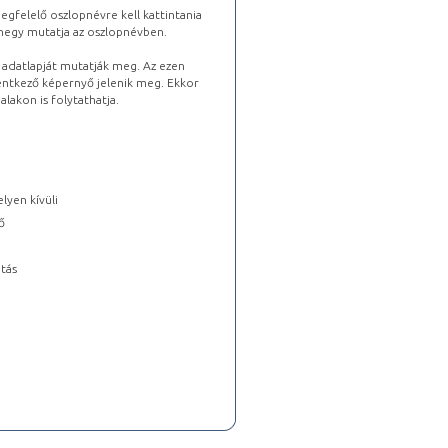
gfelelő oszlopnévre kell kattintania
lhegy mutatja az oszlopnévben.
s adatlapját mutatják meg. Az ezen
lentkező képernyő jelenik meg. Ekkor
lakon is folytathatja.
lyen kívüli
ő
tás