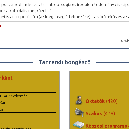
a posztmodern kulturális antropológia és irodalomtudomány diszcip
posztkoloniális megközelítés
a Más antropológiája (az Idegenség értelmezése) – a sűrű leírás és az
Utols
Tanrendi böngésző
nként
ar
i Kar Kecskemét
Oktatók
(420)
Kar
ga
Szakok
(478)
t
Képzési programo
ciális Képzési Kar