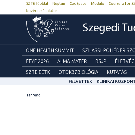
SZTE főoldal
Neptun
CooSpace
Modulo
Coursera for S
Közérdekű adatok
Szegedi T
ONE HEALTH SUMMIT
SZILASSI-POLIÉDER S
EFYE 2026
ALMA MATER
BSJP
ÉLETVÉG
SZTE EÉTK
OTDK37BIOLÓGIA
KUTATÁS
FELVETTEK
KLINIKAI KÖZPON
Tanrend