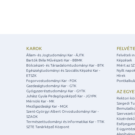
KAROK
FELVÉTE
Állam- és Jogtudományi Kar - ÁJTK
Felvételi 
Bartók Béla Művészeti Kar - BBMK
Képzések
Bölcsészet- és Társadalomtudományi Kar - BTK
Miért az S
Egészségtudományi és Szociális Képzési Kar -
Nyílt napo
ETSZK
Hírek
Fogorvostudományi Kar - FOK
Pontkalkul
Gazdaságtudományi Kar - GTK
Gyógyszerésztudományi Kar - GYTK
AZ EGY
Juhász Gyula Pedagógusképző Kar - JGYPK
Rektori kö
Mérnöki Kar - MK
Szegedi T
Mezőgazdasági Kar - MGK
Bemutatko
Szent-Györgyi Albert Orvostudományi Kar -
Szervezeti 
SZAOK
Közérdekű
Természettudományi és Informatikai Kar - TTIK
Esélyegyen
SZTE Tanárképző Központ
E-ügyintéz
Alapítvány