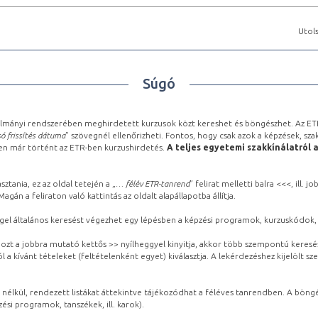
Utols
Súgó
lmányi rendszerében meghirdetett kurzusok közt kereshet és böngészhet. Az ETR
ó frissítés dátuma
” szövegnél ellenőrizheti. Fontos, hogy csak azok a képzések, sza
ben már történt az ETR-ben kurzushirdetés.
A teljes egyetemi szakkínálatról 
sztania, ez az oldal tetején a „
… félév ETR-tanrend
” felirat melletti balra <<<, ill.
gán a feliraton való kattintás az oldalt alapállapotba állítja.
gel általános keresést végezhet egy lépésben a képzési programok, kurzuskódok, 
ozt a jobbra mutató kettős >> nyílheggyel kinyitja, akkor több szempontú keresé
l a kívánt tételeket (feltételenként egyet) kiválasztja. A lekérdezéshez kijelölt s
 nélkül, rendezett listákat áttekintve tájékozódhat a féléves tanrendben. A böng
ési programok, tanszékek, ill. karok).