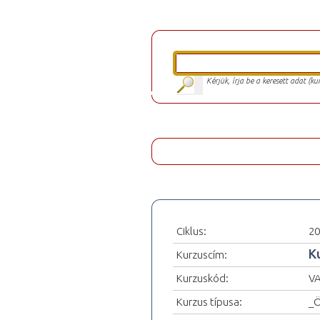
Kérjük, írja be a keresett adat (k
Ciklus:
20
K
Kurzuscím:
Kurzuskód:
VA
Kurzus típusa:
_Ö