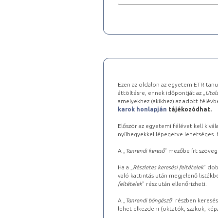
Ezen az oldalon az egyetem ETR tanu
áttöltésre, ennek időpontját az „
Utols
amelyekhez (akikhez) az adott félév
karok honlapján
tájékozódhat.
Először az egyetemi félévet kell kivála
nyílhegyekkel lépegetve lehetséges. Ma
A „
Tanrendi kereső
” mezőbe írt szöveg
Ha a „
Részletes keresési feltételek
” dob
való kattintás után megjelenő listákbó
feltételek
” rész után ellenőrizheti.
A „
Tanrendi böngésző
” részben keresés
lehet elkezdeni (oktatók, szakok, képz