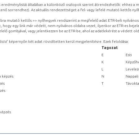
eredménylistái általában a különböző oszlopok szerint átrendezhetők: ehhez a me
kenő sorrendhez). Az aktuális rendezettséget a fel- vagy lefelé mutató kettős nyí
obbra mutató kettős >> nyílhegyek rendszerint a megfelelő adat ETR-beli nyilváno
, hogy egy link már védett, nem nyilvános oldalra vezet, ilyenkor az ETR-es beje
lelő gombjával, vagy jelentkezzen be az ETR-be, ahol az adatlekérést a védett olda
lista
” képernyőn két adat rövidítetten kerül megjelenítésre. Ezek feloldása:
Tagozat
E
Esti
K
Képzőhe
L
Levelez
n képzés
N
Nappali
zés
T
Távokta
pzés
képzés