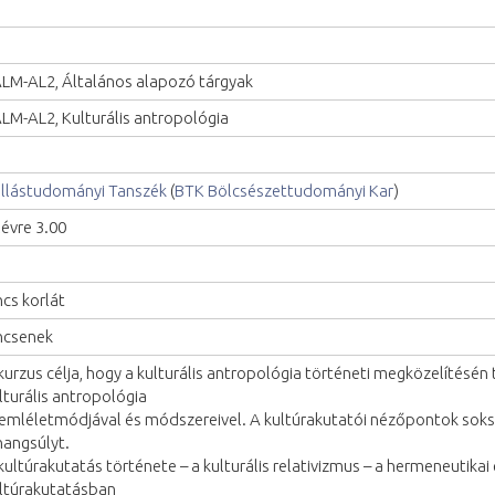
LM-AL2, Általános alapozó tárgyak
LM-AL2, Kulturális antropológia
llástudományi Tanszék
(
BTK Bölcsészettudományi Kar
)
lévre 3.00
ncs korlát
ncsenek
kurzus célja, hogy a kulturális antropológia történeti megközelítésé
lturális antropológia
emléletmódjával és módszereivel. A kultúrakutatói nézőpontok sok
hangsúlyt.
kultúrakutatás története – a kulturális relativizmus – a hermeneutikai
ltúrakutatásban