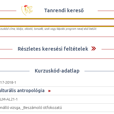
Tanrendi kereső
urzuskód címe, kódja, oktató, tanszék, szak vagy képzési program neve) első betűit.
Részletes keresési feltételek
Kurzuskód-adatlap
17-2018-1
ulturális antropológia
LM-AL21-1
nálló vizsga, _Beszámoló ötfokozatú