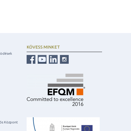
KÖVESS MINKET
ködések
iós Központ