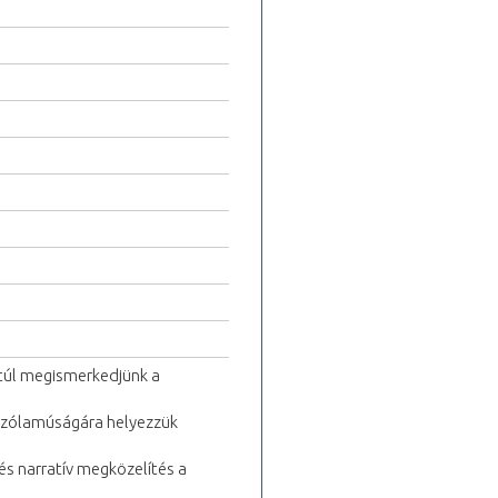
n túl megismerkedjünk a
szólamúságára helyezzük
 és narratív megközelítés a