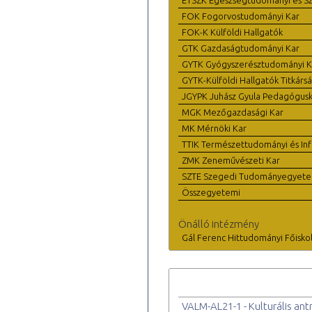
FOK Fogorvostudományi Kar
FOK-K Külföldi Hallgatók
GTK Gazdaságtudományi Kar
GYTK Gyógyszerésztudományi K
GYTK-Külföldi Hallgatók Titkárs
JGYPK Juhász Gyula Pedagógus
MGK Mezőgazdasági Kar
MK Mérnöki Kar
TTIK Természettudományi és Inf
ZMK Zeneművészeti Kar
SZTE Szegedi Tudományegyet
Összegyetemi
Önálló intézmény
Gál Ferenc Hittudományi Főisko
VALM-AL21-1 - Kulturális ant