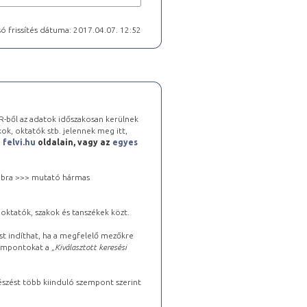
ó frissítés dátuma: 2017.04.07. 12:52
-ből az adatok időszakosan kerülnek
kok, oktatók stb. jelennek meg itt,
a
felvi.hu
oldalain, vagy az
egyes
 jobbra >>> mutató hármas
oktatók, szakok és tanszékek közt.
st indíthat, ha a megfelelő mezőkre
zempontokat a „
Kiválasztott keresési
észést több kiinduló szempont szerint