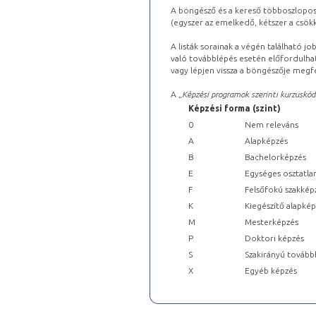
A böngésző és a kereső többoszlopos 
(egyszer az emelkedő, kétszer a csök
A listák sorainak a végén található j
való továbblépés esetén előfordulhat
vagy lépjen vissza a böngészője megfe
A „
Képzési programok szerinti kurzuskód
Képzési forma (szint)
0
Nem releváns
A
Alapképzés
B
Bachelorképzés
E
Egységes osztatla
F
Felsőfokú szakkép
K
Kiegészítő alapké
M
Mesterképzés
P
Doktori képzés
S
Szakirányú tovább
X
Egyéb képzés