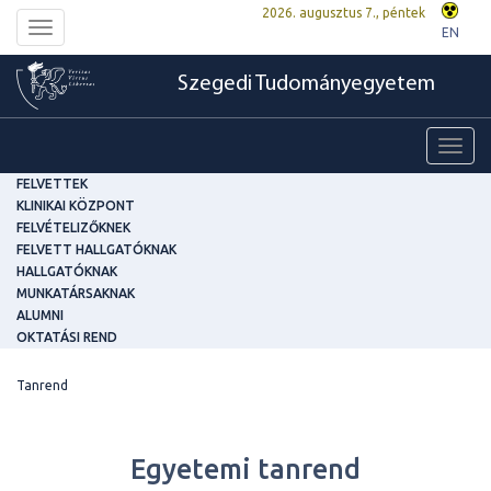
2026. augusztus 7., péntek
Toggle
EN
navigation
Szegedi Tudományegyetem
Toggl
navig
FELVETTEK
KLINIKAI KÖZPONT
FELVÉTELIZŐKNEK
FELVETT HALLGATÓKNAK
HALLGATÓKNAK
MUNKATÁRSAKNAK
ALUMNI
OKTATÁSI REND
Tanrend
Egyetemi tanrend