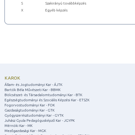
S
Szakirányú továbbképzés
X
Egyéb képzés
KAROK
Állam- és Jogtudományi Kar - ÁJTK
Bartók Béla Művészeti Kar - BBMK
Bölcsészet- és Társadalomtudományi Kar - BTK
Egészségtudományi és Szociális Képzési Kar - ETSZK
Fogorvostudományi Kar - FOK
Gazdaságtudományi Kar - GTK
Gyógyszerésztudományi Kar - GYTK
Juhász Gyula Pedagógusképző Kar - JGYPK
Mérnöki Kar - MK
Mezőgazdasági Kar - MGK