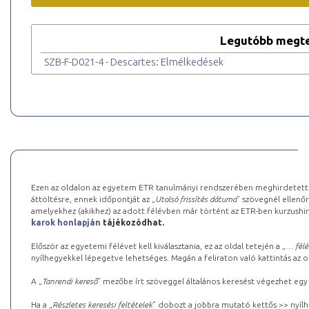
Legutóbb megte
SZB-F-D021-4 - Descartes: Elmélkedések
Ezen az oldalon az egyetem ETR tanulmányi rendszerében meghirdetett k
áttöltésre, ennek időpontját az „
Utolsó frissítés dátuma
” szövegnél ellenőr
amelyekhez (akikhez) az adott félévben már történt az ETR-ben kurzushi
karok honlapján
tájékozódhat.
Először az egyetemi félévet kell kiválasztania, ez az oldal tetején a „
… félé
nyílhegyekkel lépegetve lehetséges. Magán a feliraton való kattintás az old
A „
Tanrendi kereső
” mezőbe írt szöveggel általános keresést végezhet egy
Ha a „
Részletes keresési feltételek
” dobozt a jobbra mutató kettős >> nyílh