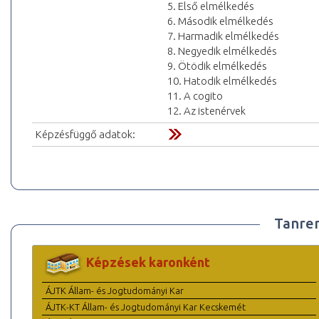
5. Első elmélkedés
6. Második elmélkedés
7. Harmadik elmélkedés
8. Negyedik elmélkedés
9. Ötödik elmélkedés
10. Hatodik elmélkedés
11. A cogito
12. Az istenérvek
Képzésfüggő adatok:
Tanre
Képzések karonként
ÁJTK Állam- és Jogtudományi Kar
ÁJTK-KT Állam- és Jogtudományi Kar Kecskemét