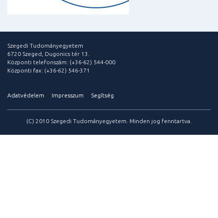
Szegedi Tudományegyetem
6720 Szeged, Dugonics tér 13.
Központi telefonszám: (+36-62) 544-000
Központi fax: (+36-62) 546-371
Adatvédelem
Impresszum
Segítség
(C) 2010 Szegedi Tudományegyetem. Minden jog fenntartva.