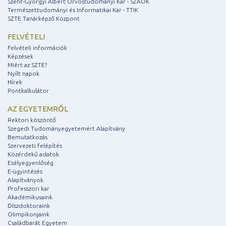
Szent-Györgyi Albert Orvostudományi Kar - SZAOK
Természettudományi és Informatikai Kar - TTIK
SZTE Tanárképző Központ
FELVÉTELI
Felvételi információk
Képzések
Miért az SZTE?
Nyílt napok
Hírek
Pontkalkulátor
AZ EGYETEMRŐL
Rektori köszöntő
Szegedi Tudományegyetemért Alapítvány
Bemutatkozás
Szervezeti felépítés
Közérdekű adatok
Esélyegyenlőség
E-ügyintézés
Alapítványok
Professzori kar
Akadémikusaink
Díszdoktoraink
Olimpikonjaink
Családbarát Egyetem