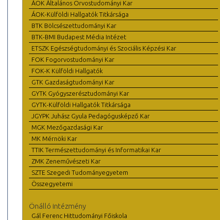
ÁOK Általános Orvostudományi Kar
ÁOK-Külföldi Hallgatók Titkársága
BTK Bölcsészettudományi Kar
BTK-BMI Budapest Média Intézet
ETSZK Egészségtudományi és Szociális Képzési Kar
FOK Fogorvostudományi Kar
FOK-K Külföldi Hallgatók
GTK Gazdaságtudományi Kar
GYTK Gyógyszerésztudományi Kar
GYTK-Külföldi Hallgatók Titkársága
JGYPK Juhász Gyula Pedagógusképző Kar
MGK Mezőgazdasági Kar
MK Mérnöki Kar
TTIK Természettudományi és Informatikai Kar
ZMK Zeneművészeti Kar
SZTE Szegedi Tudományegyetem
Összegyetemi
Önálló intézmény
Gál Ferenc Hittudományi Főiskola