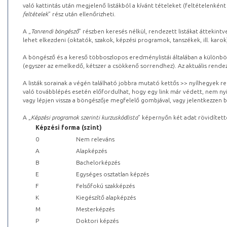
való kattintás után megjelenő listákból a kívánt tételeket (feltételenként
feltételek
” rész után ellenőrizheti.
A „
Tanrendi böngésző
” részben keresés nélkül, rendezett listákat áttekin
lehet elkezdeni (oktatók, szakok, képzési programok, tanszékek, ill. karok
A böngésző és a kereső többoszlopos eredménylistái általában a különböz
(egyszer az emelkedő, kétszer a csökkenő sorrendhez). Az aktuális rendez
A listák sorainak a végén található jobbra mutató kettős >> nyílhegyek r
való továbblépés esetén előfordulhat, hogy egy link már védett, nem nyi
vagy lépjen vissza a böngészője megfelelő gombjával, vagy jelentkezzen be
A „
Képzési programok szerinti kurzuskódlista
” képernyőn két adat rövidített
Képzési forma (szint)
0
Nem releváns
A
Alapképzés
B
Bachelorképzés
E
Egységes osztatlan képzés
F
Felsőfokú szakképzés
K
Kiegészítő alapképzés
M
Mesterképzés
P
Doktori képzés