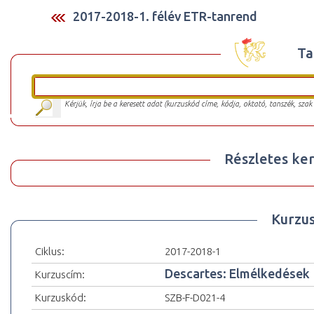
2017-2018-1. félév ETR-tanrend
Ta
Kérjük, írja be a keresett adat (kurzuskód címe, kódja, oktató, tanszék, szak
Részletes ker
Kurzu
Ciklus:
2017-2018-1
Descartes: Elmélkedések
Kurzuscím:
Kurzuskód:
SZB-F-D021-4