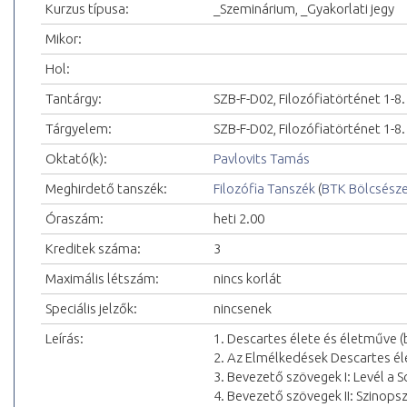
Kurzus típusa:
_Szeminárium, _Gyakorlati jegy
Mikor:
Hol:
Tantárgy:
SZB-F-D02, Filozófiatörténet 1-8.
Tárgyelem:
SZB-F-D02, Filozófiatörténet 1-8.
Oktató(k):
Pavlovits Tamás
Meghirdető tanszék:
Filozófia Tanszék
(
BTK Bölcsész
Óraszám:
heti 2.00
Kreditek száma:
3
Maximális létszám:
nincs korlát
Speciális jelzők:
nincsenek
Leírás:
1. Descartes élete és életműve (
2. Az Elmélkedések Descartes él
3. Bevezető szövegek I: Levél a 
4. Bevezető szövegek II: Szinopsz