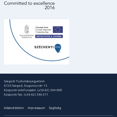
Szegedi Tudományegyetem
6720 Szeged, Dugonics tér 13.
Központi telefonszám: (+36-62) 544-000
Központi fax: (+36-62) 546-371
Adatvédelem
Impresszum
Segítség