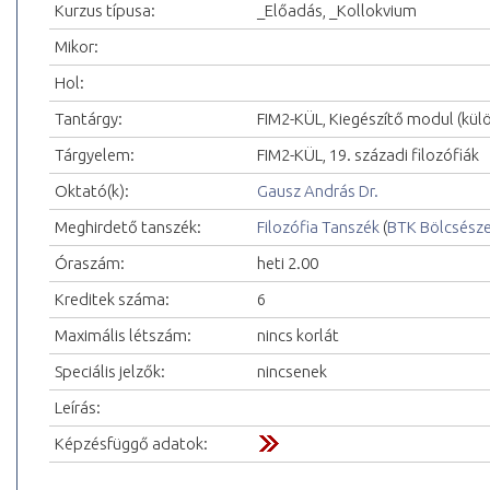
Kurzus típusa:
_Előadás, _Kollokvium
Mikor:
Hol:
Tantárgy:
FIM2-KÜL, Kiegészítő modul (kül
Tárgyelem:
FIM2-KÜL, 19. századi filozófiák
Oktató(k):
Gausz András Dr.
Meghirdető tanszék:
Filozófia Tanszék
(
BTK Bölcsész
Óraszám:
heti 2.00
Kreditek száma:
6
Maximális létszám:
nincs korlát
Speciális jelzők:
nincsenek
Leírás:
Képzésfüggő adatok: