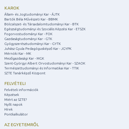
KAROK
Állam- és Jogtudományi Kar - ÁJTK
Bartók Béla Művészeti Kar - BBMK
Bölcsészet- és Társadalomtudományi Kar - BTK
Egészségtudományi és Szociális Képzési Kar - ETSZK
Fogorvostudományi Kar - FOK
Gazdaságtudományi Kar - GTK
Gyógyszerésztudományi Kar - GYTK
Juhász Gyula Pedagógusképző Kar - JGYPK
Mérnöki Kar - MK
Mezőgazdasági Kar - MGK
Szent-Györgyi Albert Orvostudományi Kar - SZAOK
Természettudományi és Informatikai Kar - TTIK
SZTE Tanárképző Központ
FELVÉTELI
Felvételi információk
Képzések
Miért az SZTE?
Nyílt napok
Hírek
Pontkalkulátor
AZ EGYETEMRŐL