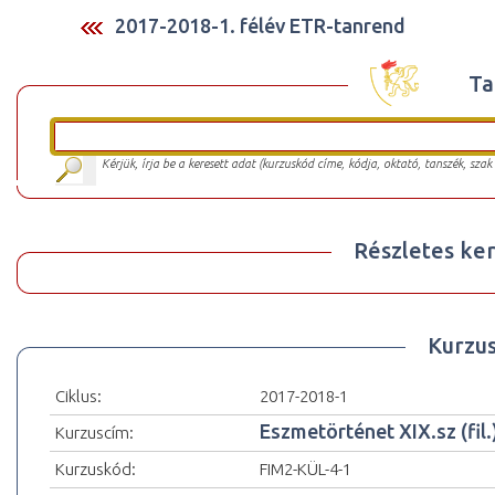
2017-2018-1. félév ETR-tanrend
Ta
Kérjük, írja be a keresett adat (kurzuskód címe, kódja, oktató, tanszék, szak
Részletes ker
Kurzu
Ciklus:
2017-2018-1
Eszmetörténet XIX.sz (fil.
Kurzuscím:
Kurzuskód:
FIM2-KÜL-4-1