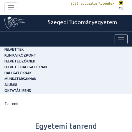
2026. augusztus 7., péntek
Toggle
EN
navigation
Szegedi Tudományegyetem
Toggl
navig
FELVETTEK
KLINIKAI KÖZPONT
FELVÉTELIZŐKNEK
FELVETT HALLGATÓKNAK
HALLGATÓKNAK
MUNKATÁRSAKNAK
ALUMNI
OKTATÁSI REND
Tanrend
Egyetemi tanrend