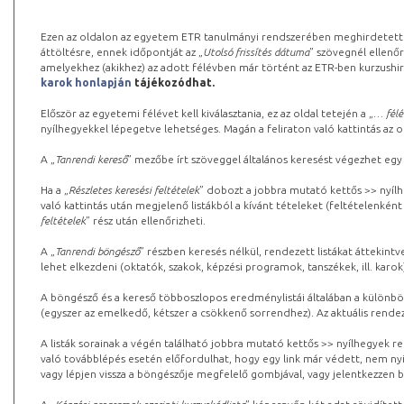
Ezen az oldalon az egyetem ETR tanulmányi rendszerében meghirdetett k
áttöltésre, ennek időpontját az „
Utolsó frissítés dátuma
” szövegnél ellenőr
amelyekhez (akikhez) az adott félévben már történt az ETR-ben kurzushi
karok honlapján
tájékozódhat.
Először az egyetemi félévet kell kiválasztania, ez az oldal tetején a „
… félé
nyílhegyekkel lépegetve lehetséges. Magán a feliraton való kattintás az old
A „
Tanrendi kereső
” mezőbe írt szöveggel általános keresést végezhet egy
Ha a „
Részletes keresési feltételek
” dobozt a jobbra mutató kettős >> nyílh
való kattintás után megjelenő listákból a kívánt tételeket (feltételenként
feltételek
” rész után ellenőrizheti.
A „
Tanrendi böngésző
” részben keresés nélkül, rendezett listákat áttekin
lehet elkezdeni (oktatók, szakok, képzési programok, tanszékek, ill. karok
A böngésző és a kereső többoszlopos eredménylistái általában a különböz
(egyszer az emelkedő, kétszer a csökkenő sorrendhez). Az aktuális rendez
A listák sorainak a végén található jobbra mutató kettős >> nyílhegyek r
való továbblépés esetén előfordulhat, hogy egy link már védett, nem nyi
vagy lépjen vissza a böngészője megfelelő gombjával, vagy jelentkezzen be