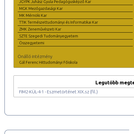
JGYPK Juhász Gyula Pedagógusképző Kar
MGK Mezőgazdasági Kar
MK Mérnöki Kar
TTIK Természettudományi és Informatikai Kar
ZMK Zeneművészeti Kar
SZTE Szegedi Tudományegyetem
Összegyetemi
Önálló intézmény
Gál Ferenc Hittudományi Főiskola
Legutóbb megte
FIM2-KÜL-4-1 - Eszmetörténet XIX.sz (fil.)