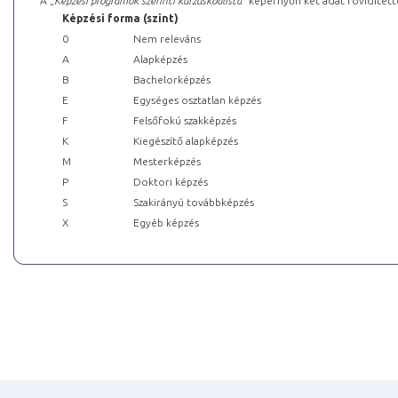
A „
Képzési programok szerinti kurzuskódlista
” képernyőn két adat rövidített
Képzési forma (szint)
0
Nem releváns
A
Alapképzés
B
Bachelorképzés
E
Egységes osztatlan képzés
F
Felsőfokú szakképzés
K
Kiegészítő alapképzés
M
Mesterképzés
P
Doktori képzés
S
Szakirányú továbbképzés
X
Egyéb képzés