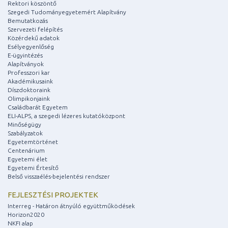
Rektori köszöntő
Szegedi Tudományegyetemért Alapítvány
Bemutatkozás
Szervezeti felépítés
Közérdekű adatok
Esélyegyenlőség
E-ügyintézés
Alapítványok
Professzori kar
Akadémikusaink
Díszdoktoraink
Olimpikonjaink
Családbarát Egyetem
ELI-ALPS, a szegedi lézeres kutatóközpont
Minőségügy
Szabályzatok
Egyetemtörténet
Centenárium
Egyetemi élet
Egyetemi Értesítő
Belső visszaélés-bejelentési rendszer
FEJLESZTÉSI PROJEKTEK
Interreg - Határon átnyúló együttműködések
Horizon2020
NKFI alap