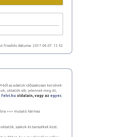
ó frissítés dátuma: 2017.04.07. 12:52
-ből az adatok időszakosan kerülnek
kok, oktatók stb. jelennek meg itt,
a
felvi.hu
oldalain, vagy az
egyes
 jobbra >>> mutató hármas
oktatók, szakok és tanszékek közt.