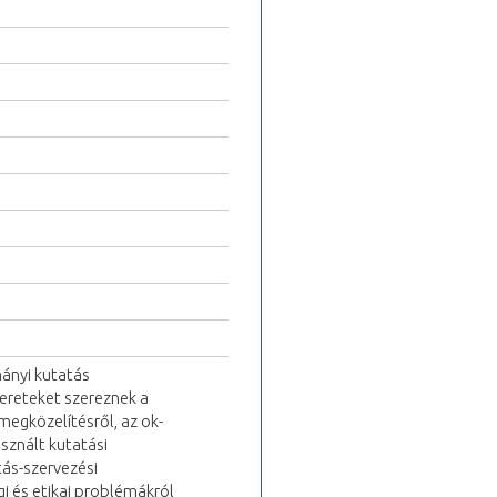
ányi kutatás
mereteket szereznek a
 megközelítésről, az ok-
sznált kutatási
tás-szervezési
i és etikai problémákról