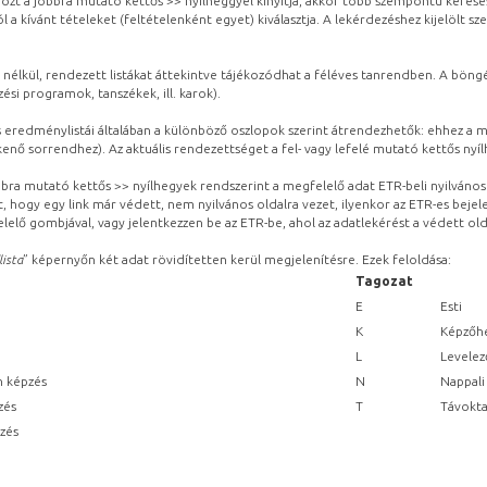
ozt a jobbra mutató kettős >> nyílheggyel kinyitja, akkor több szempontú keresé
l a kívánt tételeket (feltételenként egyet) kiválasztja. A lekérdezéshez kijelölt s
 nélkül, rendezett listákat áttekintve tájékozódhat a féléves tanrendben. A böng
ési programok, tanszékek, ill. karok).
eredménylistái általában a különböző oszlopok szerint átrendezhetők: ehhez a me
kenő sorrendhez). Az aktuális rendezettséget a fel- vagy lefelé mutató kettős nyí
obbra mutató kettős >> nyílhegyek rendszerint a megfelelő adat ETR-beli nyilváno
, hogy egy link már védett, nem nyilvános oldalra vezet, ilyenkor az ETR-es beje
lelő gombjával, vagy jelentkezzen be az ETR-be, ahol az adatlekérést a védett olda
lista
” képernyőn két adat rövidítetten kerül megjelenítésre. Ezek feloldása:
Tagozat
E
Esti
K
Képzőhe
L
Levelez
n képzés
N
Nappali
zés
T
Távokta
pzés