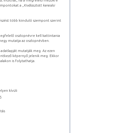
st indíthat, ha a megfelelő mezőkre
zempontokat a „
Kiválasztott keresési
észést több kiinduló szempont szerint
gfelelő oszlopnévre kell kattintania
lhegy mutatja az oszlopnévben.
s adatlapját mutatják meg. Az ezen
lentkező képernyő jelenik meg. Ekkor
lakon is folytathatja.
lyen kívüli
ő
tás