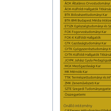
ÁOK Általános Orvostudományi 
ÁOK-Külföldi Hallgatók Titkársá
BTK Bölcsészettudományi Kar
BTK-BMI Budapest Média Intéze
ETSZK Egészségtudományi és Szo
FOK Fogorvostudományi Kar
FOK-K Külföldi Hallgatók
GTK Gazdaságtudományi Kar
GYTK Gyógyszerésztudományi K
GYTK-Külföldi Hallgatók Titkárs
JGYPK Juhász Gyula Pedagógus
MGK Mezőgazdasági Kar
MK Mérnöki Kar
TTIK Természettudományi és Inf
ZMK Zeneművészeti Kar
SZTE Szegedi Tudományegyet
Összegyetemi
Önálló intézmény
Gál Ferenc Hittudományi Főisko