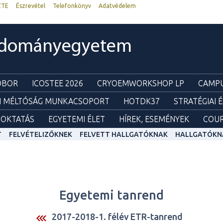
ZTE
Észrevétel
Telefonkönyv
Adatvédelem
udományegyetem
ZOBOR
ICOSTEE 2026
CRYOEMWORKSHOP LP
CAMPU
I MÉLTÓSÁG MUNKACSOPORT
HOTDK37
STRATÉGIAI 
OKTATÁS
EGYETEMI ÉLET
HÍREK, ESEMÉNYEK
COUR
T
FELVÉTELIZŐKNEK
FELVETT HALLGATÓKNAK
HALLGATÓKN
Egyetemi tanrend
2017-2018-1. félév ETR-tanrend