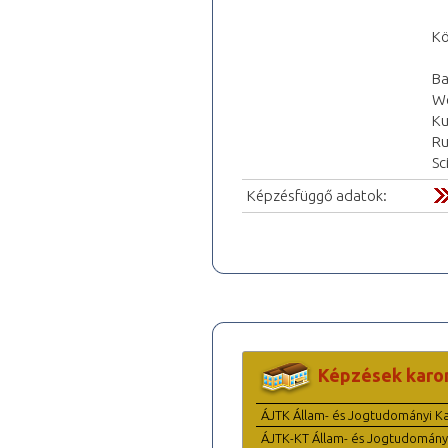
Kö
Ba
We
Ku
Ru
Sc
Képzésfüggő adatok:
Képzések karo
ÁJTK Állam- és Jogtudományi K
ÁJTK-KT Állam- és Jogtudomány