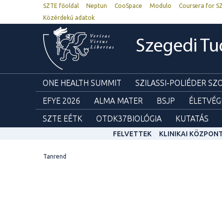
SZTE főoldal
Neptun
CooSpace
Modulo
Coursera for S
Közérdekű adatok
Szegedi T
ONE HEALTH SUMMIT
SZILASSI-POLIÉDER S
EFYE 2026
ALMA MATER
BSJP
ÉLETVÉG
SZTE EÉTK
OTDK37BIOLÓGIA
KUTATÁS
FELVETTEK
KLINIKAI KÖZPON
Tanrend