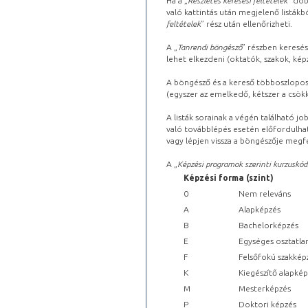
Ha a „
Részletes keresési feltételek
” dob
való kattintás után megjelenő listákbó
feltételek
” rész után ellenőrizheti.
A „
Tanrendi böngésző
” részben keresés
lehet elkezdeni (oktatók, szakok, képz
A böngésző és a kereső többoszlopos 
(egyszer az emelkedő, kétszer a csök
A listák sorainak a végén található j
való továbblépés esetén előfordulhat
vagy lépjen vissza a böngészője megfe
A „
Képzési programok szerinti kurzuskód
Képzési forma (szint)
0
Nem releváns
A
Alapképzés
B
Bachelorképzés
E
Egységes osztatla
F
Felsőfokú szakkép
K
Kiegészítő alapké
M
Mesterképzés
P
Doktori képzés