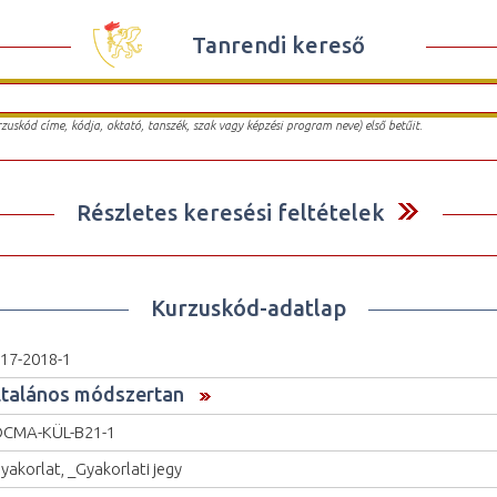
Tanrendi kereső
urzuskód címe, kódja, oktató, tanszék, szak vagy képzési program neve) első betűit.
Részletes keresési feltételek
Kurzuskód-adatlap
17-2018-1
ltalános módszertan
CMA-KÜL-B21-1
yakorlat, _Gyakorlati jegy