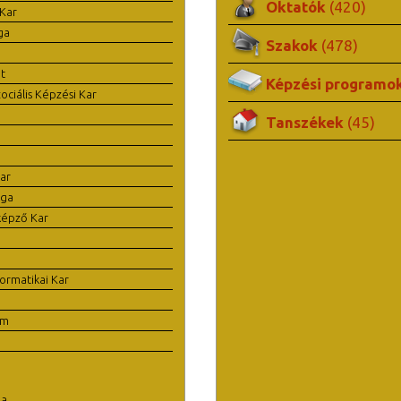
Oktatók
(420)
Kar
ga
Szakok
(478)
t
Képzési programo
ciális Képzési Kar
Tanszékek
(45)
ar
ága
képző Kar
ormatikai Kar
em
la