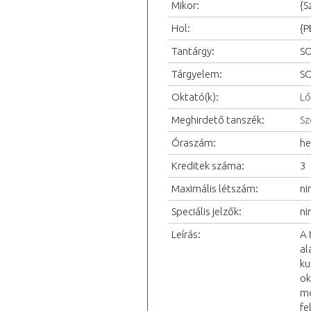
Mikor:
{S
Hol:
{P
Tantárgy:
SO
Tárgyelem:
SO
Oktató(k):
Lő
Meghirdető tanszék:
Sz
Óraszám:
he
Kreditek száma:
3
Maximális létszám:
ni
Speciális jelzők:
ni
Leírás:
A 
al
ku
ok
mó
fe