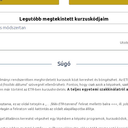
Legutóbb megtekintett kurzuskódjaim
os módszertan
Utols
Súgó
lmányi rendszerében meghirdetett kurzusok közt kereshet és böngészhet. Az ETR
ó frissítés dátuma
” szövegnél ellenőrizheti. Fontos, hogy csak azok a képzések, sza
ben már történt az ETR-ben kurzushirdetés.
A teljes egyetemi szakkínálatról 
sztania, ez az oldal tetején a „
… félév ETR-tanrend
” felirat melletti balra <<<, ill.
gán a feliraton való kattintás az oldalt alapállapotba állítja.
gel általános keresést végezhet egy lépésben a képzési programok, kurzuskódok, 