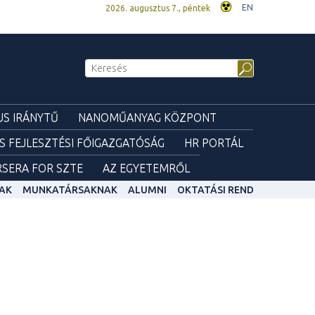
EN
2026. augusztus 7., péntek
S IRÁNYTŰ
NANOMŰANYAG KÖZPONT
ÉS FEJLESZTÉSI FŐIGAZGATÓSÁG
HR PORTÁL
SERA FOR SZTE
AZ EGYETEMRŐL
AK
MUNKATÁRSAKNAK
ALUMNI
OKTATÁSI REND