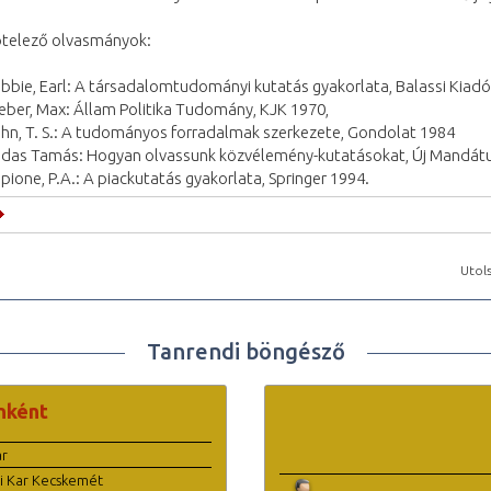
telező olvasmányok:
bbie, Earl: A társadalomtudományi kutatás gyakorlata, Balassi Kiadó
ber, Max: Állam Politika Tudomány, KJK 1970,
hn, T. S.: A tudományos forradalmak szerkezete, Gondolat 1984
das Tamás: Hogyan olvassunk közvélemény-kutatásokat, Új Mandát
ipione, P.A.: A piackutatás gyakorlata, Springer 1994.
Utols
Tanrendi böngésző
nként
ar
i Kar Kecskemét