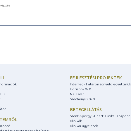
képzés
LI
FEJLESZTÉSI PROJEKTEK
információk
Interreg - Határon átnyúló együttmű
Horizon2020
ZTE?
NKFI alap
k
Széchenyi 2020
átor
BETEGELLÁTÁS
Szent-Györgyi Albert Klinikai Központ
ETEMRŐL
Klinikák
szöntő
Klinikai ügyeletek
udományegyetemért Alapítvány