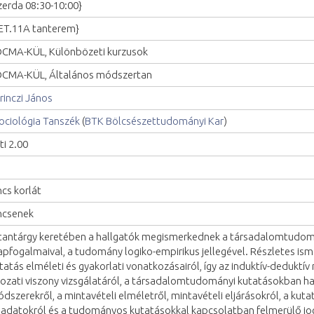
zerda 08:30-10:00}
ET.11A tanterem}
CMA-KÜL, Különbözeti kurzusok
CMA-KÜL, Általános módszertan
rinczi János
ociológia Tanszék
(
BTK Bölcsészettudományi Kar
)
ti 2.00
ncs korlát
ncsenek
tantárgy keretében a hallgatók megismerkednek a társadalomtudom
apfogalmaival, a tudomány logiko-empirikus jellegével. Részletes is
tatás elméleti és gyakorlati vonatkozásairól, így az induktív-deduktív
ozati viszony vizsgálatáról, a társadalomtudományi kutatásokban ha
dszerekről, a mintavételi elméletről, mintavételi eljárásokról, a kuta
ladatokról és a tudományos kutatásokkal kapcsolatban felmerülő jog