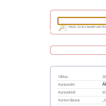
Kérjük, írja be a keresett adat (k
Ciklus:
20
Á
Kurzuscím:
Kurzuskód:
SO
Kurzus típusa:
_G