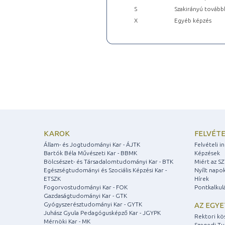
S
Szakirányú tovább
X
Egyéb képzés
KAROK
FELVÉTE
Állam- és Jogtudományi Kar - ÁJTK
Felvételi 
Bartók Béla Művészeti Kar - BBMK
Képzések
Bölcsészet- és Társadalomtudományi Kar - BTK
Miért az S
Egészségtudományi és Szociális Képzési Kar -
Nyílt napo
ETSZK
Hírek
Fogorvostudományi Kar - FOK
Pontkalkul
Gazdaságtudományi Kar - GTK
Gyógyszerésztudományi Kar - GYTK
AZ EGY
Juhász Gyula Pedagógusképző Kar - JGYPK
Rektori kö
Mérnöki Kar - MK
Szegedi T