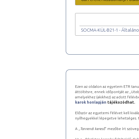
SOCMA-KÜL-B21-1 - Általán
Ezen az oldalon az egyetem ETR tanu
áttöltésre, ennek időpontját az „
Utols
amelyekhez (akikhez) az adott félév
karok honlapján
tájékozódhat.
Először az egyetemi félévet kell kivála
nyílhegyekkel lépegetve lehetséges. Ma
A „
Tanrendi kereső
” mezőbe írt szöveg