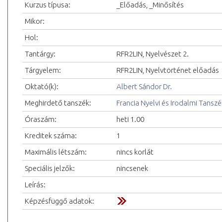
Kurzus típusa:
_Előadás, _Minősítés
Mikor:
Hol:
Tantárgy:
RFR2LIN, Nyelvészet 2.
Tárgyelem:
RFR2LIN, Nyelvtörténet előadás
Oktató(k):
Albert Sándor Dr.
Meghirdető tanszék:
Francia Nyelvi és Irodalmi Tanszé
Óraszám:
heti 1.00
Kreditek száma:
1
Maximális létszám:
nincs korlát
Speciális jelzők:
nincsenek
Leírás:
Képzésfüggő adatok: