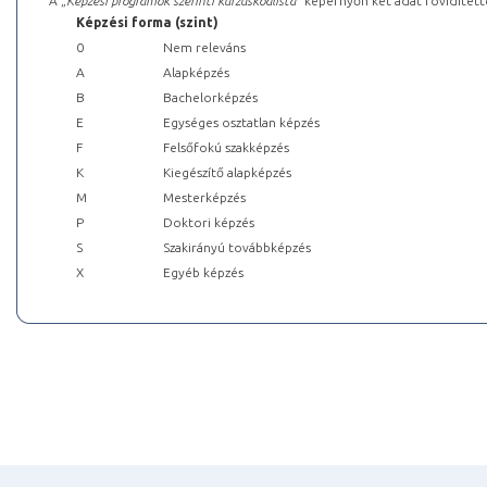
A „
Képzési programok szerinti kurzuskódlista
” képernyőn két adat rövidített
Képzési forma (szint)
0
Nem releváns
A
Alapképzés
B
Bachelorképzés
E
Egységes osztatlan képzés
F
Felsőfokú szakképzés
K
Kiegészítő alapképzés
M
Mesterképzés
P
Doktori képzés
S
Szakirányú továbbképzés
X
Egyéb képzés