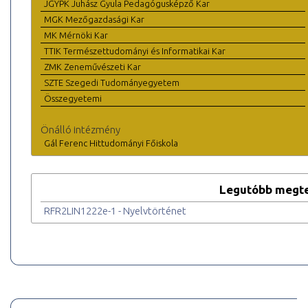
JGYPK Juhász Gyula Pedagógusképző Kar
MGK Mezőgazdasági Kar
MK Mérnöki Kar
TTIK Természettudományi és Informatikai Kar
ZMK Zeneművészeti Kar
SZTE Szegedi Tudományegyetem
Összegyetemi
Önálló intézmény
Gál Ferenc Hittudományi Főiskola
Legutóbb megte
RFR2LIN1222e-1 - Nyelvtörténet