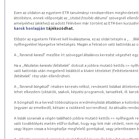
Ezen az oldalon az egyetem ETR tanulmányi rendszerében meghirdetett k
áttöltésre, ennek időpontját az „
Utolsó frissítés dátuma
” szövegnél ellenőr
amelyekhez (akikhez) az adott félévben már történt az ETR-ben kurzushi
karok honlapján
tájékozódhat.
Először az egyetemi félévet kell kiválasztania, ez az oldal tetején a „
… félé
nyílhegyekkel lépegetve lehetséges. Magán a feliraton való kattintás az old
A „
Tanrendi kereső
” mezőbe írt szöveggel általános keresést végezhet egy
Ha a „
Részletes keresési feltételek
” dobozt a jobbra mutató kettős >> nyílh
való kattintás után megjelenő listákból a kívánt tételeket (feltételenként
feltételek
” rész után ellenőrizheti.
A „
Tanrendi böngésző
” részben keresés nélkül, rendezett listákat áttekin
lehet elkezdeni (oktatók, szakok, képzési programok, tanszékek, ill. karok
A böngésző és a kereső többoszlopos eredménylistái általában a különböz
(egyszer az emelkedő, kétszer a csökkenő sorrendhez). Az aktuális rendez
A listák sorainak a végén található jobbra mutató kettős >> nyílhegyek r
való továbblépés esetén előfordulhat, hogy egy link már védett, nem nyi
vagy lépjen vissza a böngészője megfelelő gombjával, vagy jelentkezzen be