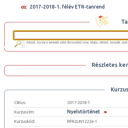
2017-2018-1. félév ETR-tanrend
Ta
Kérjük, írja be a keresett adat (kurzuskód címe, kódja, oktató, tanszék, szak
Részletes ker
Kurzu
Ciklus:
2017-2018-1
Nyelvtörténet
Kurzuscím:
Kurzuskód:
RFR2LIN1222e-1