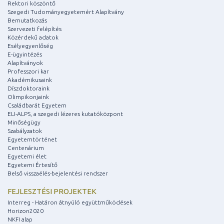
Rektori köszöntő
Szegedi Tudományegyetemért Alapítvány
Bemutatkozás
Szervezeti felépítés
Közérdekű adatok
Esélyegyenlőség
E-ügyintézés
Alapítványok
Professzori kar
Akadémikusaink
Díszdoktoraink
Olimpikonjaink
Családbarát Egyetem
ELI-ALPS, a szegedi lézeres kutatóközpont
Minőségügy
Szabályzatok
Egyetemtörténet
Centenárium
Egyetemi élet
Egyetemi Értesítő
Belső visszaélés-bejelentési rendszer
FEJLESZTÉSI PROJEKTEK
Interreg - Határon átnyúló együttműködések
Horizon2020
NKFI alap