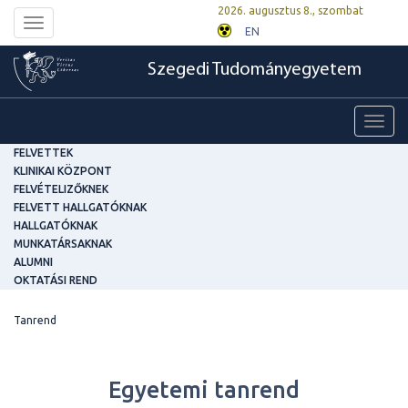
2026. augusztus 8., szombat
Toggle
EN
navigation
Szegedi Tudományegyetem
Toggl
navig
FELVETTEK
KLINIKAI KÖZPONT
FELVÉTELIZŐKNEK
FELVETT HALLGATÓKNAK
HALLGATÓKNAK
MUNKATÁRSAKNAK
ALUMNI
OKTATÁSI REND
Tanrend
Egyetemi tanrend