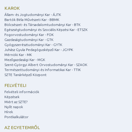
KAROK
Állam- és Jogtudományi Kar - ÁJTK
Bartók Béla Művészeti Kar - BBMK
Bölcsészet- és Társadalomtudományi Kar - BTK
Egészségtudományi és Szociális Képzési Kar - ETSZK
Fogorvostudományi Kar - FOK
Gazdaságtudományi Kar - GTK
Gyógyszerésztudományi Kar - GYTK
Juhász Gyula Pedagógusképző Kar - JGYPK
Mérnöki Kar - MK
Mezőgazdasági Kar - MGK
Szent-Györgyi Albert Orvostudományi Kar - SZAOK
Természettudományi és Informatikai Kar - TTIK
SZTE Tanárképző Központ
FELVÉTELI
Felvételi információk
Képzések
Miért az SZTE?
Nyílt napok
Hírek
Pontkalkulátor
AZ EGYETEMRŐL