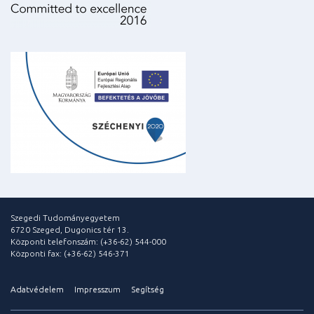
Szegedi Tudományegyetem
6720 Szeged, Dugonics tér 13.
Központi telefonszám: (+36-62) 544-000
Központi fax: (+36-62) 546-371
Adatvédelem
Impresszum
Segítség