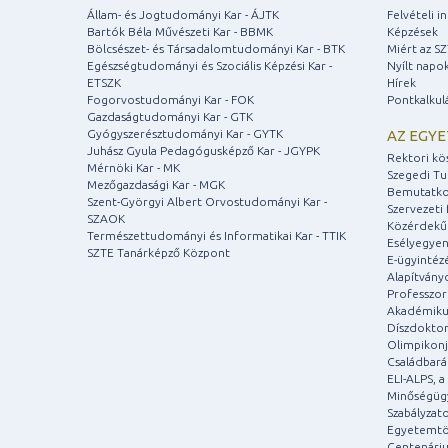
Állam- és Jogtudományi Kar - ÁJTK
Felvételi 
Bartók Béla Művészeti Kar - BBMK
Képzések
Bölcsészet- és Társadalomtudományi Kar - BTK
Miért az S
Egészségtudományi és Szociális Képzési Kar -
Nyílt napo
ETSZK
Hírek
Fogorvostudományi Kar - FOK
Pontkalkul
Gazdaságtudományi Kar - GTK
Gyógyszerésztudományi Kar - GYTK
AZ EGY
Juhász Gyula Pedagógusképző Kar - JGYPK
Rektori kö
Mérnöki Kar - MK
Szegedi T
Mezőgazdasági Kar - MGK
Bemutatko
Szent-Györgyi Albert Orvostudományi Kar -
Szervezeti 
SZAOK
Közérdekű
Természettudományi és Informatikai Kar - TTIK
Esélyegyen
SZTE Tanárképző Központ
E-ügyintéz
Alapítvány
Professzori
Akadémiku
Díszdoktor
Olimpikonj
Családbar
ELI-ALPS, 
Minőségüg
Szabályzat
Egyetemtö
Centenári