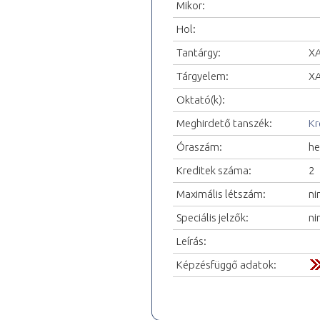
Mikor:
Hol:
Tantárgy:
XA
Tárgyelem:
XA
Oktató(k):
Meghirdető tanszék:
Kr
Óraszám:
he
Kreditek száma:
2
Maximális létszám:
ni
Speciális jelzők:
ni
Leírás:
Képzésfüggő adatok: