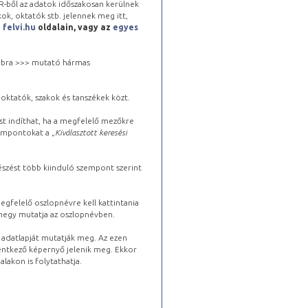
-ből az adatok időszakosan kerülnek
kok, oktatók stb. jelennek meg itt,
a
felvi.hu
oldalain, vagy az
egyes
 jobbra >>> mutató hármas
oktatók, szakok és tanszékek közt.
st indíthat, ha a megfelelő mezőkre
zempontokat a „
Kiválasztott keresési
észést több kiinduló szempont szerint
gfelelő oszlopnévre kell kattintania
lhegy mutatja az oszlopnévben.
s adatlapját mutatják meg. Az ezen
lentkező képernyő jelenik meg. Ekkor
lakon is folytathatja.