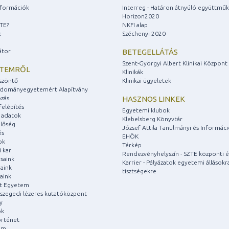
információk
Interreg - Határon átnyúló együttmű
Horizon2020
ZTE?
NKFI alap
k
Széchenyi 2020
átor
BETEGELLÁTÁS
Szent-Györgyi Albert Klinikai Központ
ETEMRŐL
Klinikák
szöntő
Klinikai ügyeletek
udományegyetemért Alapítvány
zás
HASZNOS LINKEK
felépítés
Egyetemi klubok
 adatok
Klebelsberg Könyvtár
lőség
József Attila Tanulmányi és Informác
és
EHÖK
ok
Térkép
 kar
Rendezvényhelyszín - SZTE központi é
saink
Karrier - Pályázatok egyetemi állásokr
aink
tisztségekre
aink
át Egyetem
a szegedi lézeres kutatóközpont
y
ok
rténet
um