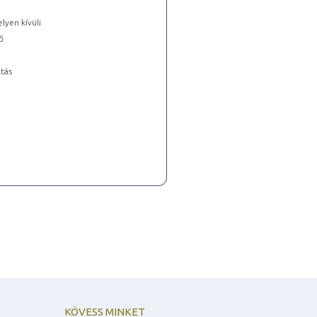
lyen kívüli
ő
tás
KÖVESS MINKET