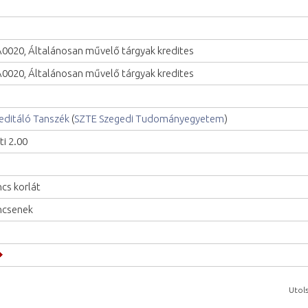
0020, Általánosan művelő tárgyak kredites
0020, Általánosan művelő tárgyak kredites
editáló Tanszék
(
SZTE Szegedi Tudományegyetem
)
ti 2.00
ncs korlát
ncsenek
Utols