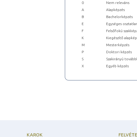
0
Nem releváns
A
Alapképzés
B
Bachelorképzés
E
Egységes osztatla
F
Felsőfokú szakkép
K
Kiegészítő alapké
M
Mesterképzés
P
Doktori képzés
S
Szakirányú tovább
X
Egyéb képzés
KAROK
FELVÉTE