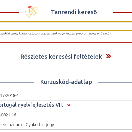
Tanrendi kereső
urzuskód címe, kódja, oktató, tanszék, szak vagy képzési program neve) első betűit.
Részletes keresési feltételek
Kurzuskód-adatlap
17-2018-1
rtugál nyelvfejlesztés VII.
0021-16
zeminárium, _Gyakorlati jegy