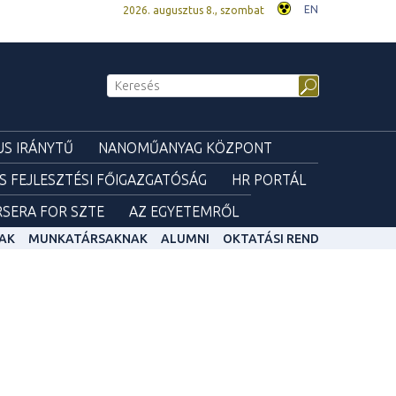
EN
2026. augusztus 8., szombat
S IRÁNYTŰ
NANOMŰANYAG KÖZPONT
ÉS FEJLESZTÉSI FŐIGAZGATÓSÁG
HR PORTÁL
SERA FOR SZTE
AZ EGYETEMRŐL
AK
MUNKATÁRSAKNAK
ALUMNI
OKTATÁSI REND