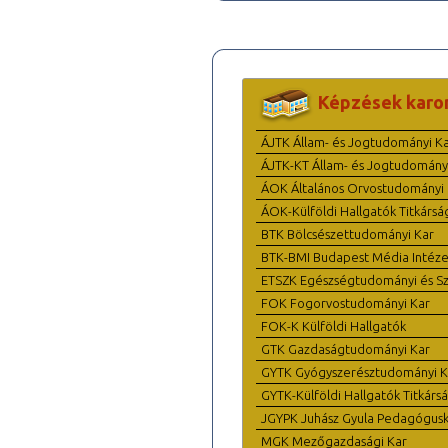
Képzések karo
ÁJTK Állam- és Jogtudományi K
ÁJTK-KT Állam- és Jogtudomány
ÁOK Általános Orvostudományi 
ÁOK-Külföldi Hallgatók Titkársá
BTK Bölcsészettudományi Kar
BTK-BMI Budapest Média Intéze
ETSZK Egészségtudományi és Szo
FOK Fogorvostudományi Kar
FOK-K Külföldi Hallgatók
GTK Gazdaságtudományi Kar
GYTK Gyógyszerésztudományi K
GYTK-Külföldi Hallgatók Titkárs
JGYPK Juhász Gyula Pedagógus
MGK Mezőgazdasági Kar