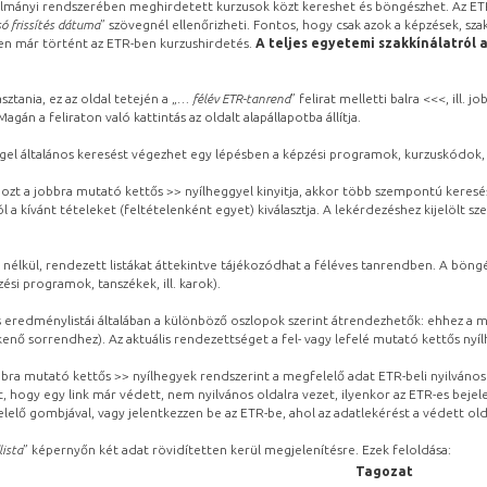
lmányi rendszerében meghirdetett kurzusok közt kereshet és böngészhet. Az ETR
ó frissítés dátuma
” szövegnél ellenőrizheti. Fontos, hogy csak azok a képzések, sza
ben már történt az ETR-ben kurzushirdetés.
A teljes egyetemi szakkínálatról 
sztania, ez az oldal tetején a „
… félév ETR-tanrend
” felirat melletti balra <<<, ill.
gán a feliraton való kattintás az oldalt alapállapotba állítja.
gel általános keresést végezhet egy lépésben a képzési programok, kurzuskódok, 
ozt a jobbra mutató kettős >> nyílheggyel kinyitja, akkor több szempontú keresé
l a kívánt tételeket (feltételenként egyet) kiválasztja. A lekérdezéshez kijelölt s
 nélkül, rendezett listákat áttekintve tájékozódhat a féléves tanrendben. A böng
ési programok, tanszékek, ill. karok).
eredménylistái általában a különböző oszlopok szerint átrendezhetők: ehhez a me
kenő sorrendhez). Az aktuális rendezettséget a fel- vagy lefelé mutató kettős nyí
obbra mutató kettős >> nyílhegyek rendszerint a megfelelő adat ETR-beli nyilváno
, hogy egy link már védett, nem nyilvános oldalra vezet, ilyenkor az ETR-es beje
lelő gombjával, vagy jelentkezzen be az ETR-be, ahol az adatlekérést a védett olda
lista
” képernyőn két adat rövidítetten kerül megjelenítésre. Ezek feloldása:
Tagozat