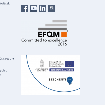
ködések
iós Központ
pület
a,