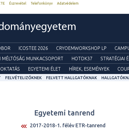
ZTE
Észrevétel
Telefonkönyv
Adatvédelem
udományegyetem
ZOBOR
ICOSTEE 2026
CRYOEMWORKSHOP LP
CAMPU
I MÉLTÓSÁG MUNKACSOPORT
HOTDK37
STRATÉGIAI 
OKTATÁS
EGYETEMI ÉLET
HÍREK, ESEMÉNYEK
COUR
T
FELVÉTELIZŐKNEK
FELVETT HALLGATÓKNAK
HALLGATÓKN
Egyetemi tanrend
2017-2018-1. félév ETR-tanrend