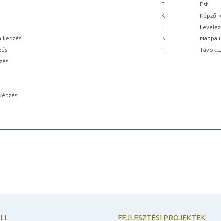
E
Esti
K
Képzőhe
L
Levelez
n képzés
N
Nappali
zés
T
Távokta
pzés
képzés
LI
FEJLESZTÉSI PROJEKTEK