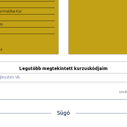
ormatikai Kar
em
la
Legutóbb megtekintett kurzuskódjaim
lesztés VII.
Utols
Súgó