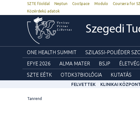
SZTE főoldal
Neptun
CooSpace
Modulo
Coursera for S
Közérdekű adatok
Szegedi T
ONE HEALTH SUMMIT
SZILASSI-POLIÉDER S
EFYE 2026
ALMA MATER
BSJP
ÉLETVÉG
SZTE EÉTK
OTDK37BIOLÓGIA
KUTATÁS
FELVETTEK
KLINIKAI KÖZPON
Tanrend