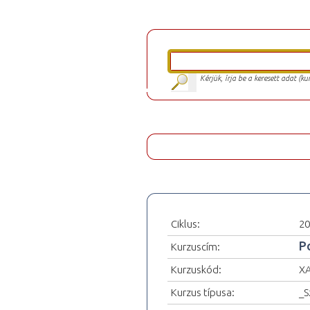
Kérjük, írja be a keresett adat (k
Ciklus:
20
Po
Kurzuscím:
Kurzuskód:
XA
Kurzus típusa:
_S