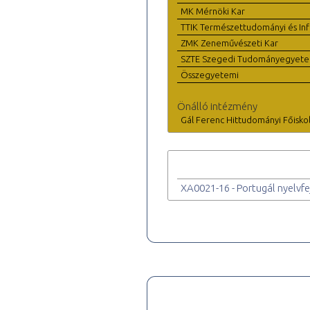
MK Mérnöki Kar
TTIK Természettudományi és Inf
ZMK Zeneművészeti Kar
SZTE Szegedi Tudományegyet
Összegyetemi
Önálló intézmény
Gál Ferenc Hittudományi Főisko
XA0021-16 - Portugál nyelvfej