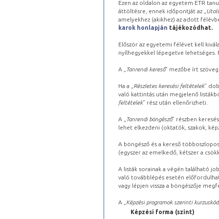
Ezen az oldalon az egyetem ETR tanu
áttöltésre, ennek időpontját az „
Utols
amelyekhez (akikhez) az adott félév
karok honlapján
tájékozódhat.
Először az egyetemi félévet kell kivála
nyílhegyekkel lépegetve lehetséges. Ma
A „
Tanrendi kereső
” mezőbe írt szöveg
Ha a „
Részletes keresési feltételek
” dob
való kattintás után megjelenő listákbó
feltételek
” rész után ellenőrizheti.
A „
Tanrendi böngésző
” részben keresés
lehet elkezdeni (oktatók, szakok, képz
A böngésző és a kereső többoszlopos 
(egyszer az emelkedő, kétszer a csök
A listák sorainak a végén található j
való továbblépés esetén előfordulhat
vagy lépjen vissza a böngészője megfe
A „
Képzési programok szerinti kurzuskód
Képzési forma (szint)