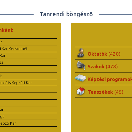
Tanrendi böngésző
nként
ar
i Kar Kecskemét
Oktatók
(420)
Kar
ga
Szakok
(478)
t
Képzési programo
ciális Képzési Kar
Tanszékek
(45)
ar
ága
képző Kar