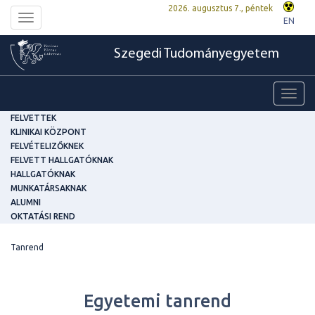
2026. augusztus 7., péntek
Toggle
EN
navigation
Szegedi Tudományegyetem
Toggl
navig
FELVETTEK
KLINIKAI KÖZPONT
FELVÉTELIZŐKNEK
FELVETT HALLGATÓKNAK
HALLGATÓKNAK
MUNKATÁRSAKNAK
ALUMNI
OKTATÁSI REND
Tanrend
Egyetemi tanrend