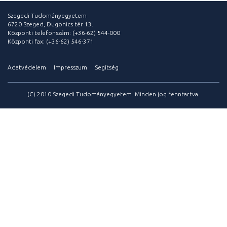
Szegedi Tudományegyetem
6720 Szeged, Dugonics tér 13.
Központi telefonszám: (+36-62) 544-000
Központi fax: (+36-62) 546-371
Adatvédelem
Impresszum
Segítség
(C) 2010 Szegedi Tudományegyetem. Minden jog fenntartva.