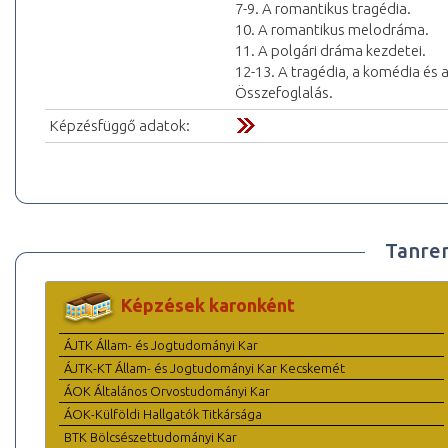
7-9. A romantikus tragédia.
10. A romantikus melodráma.
11. A polgári dráma kezdetei.
12-13. A tragédia, a komédia és
Összefoglalás.
Képzésfüggő adatok:
Tanre
Képzések karonként
ÁJTK Állam- és Jogtudományi Kar
ÁJTK-KT Állam- és Jogtudományi Kar Kecskemét
ÁOK Általános Orvostudományi Kar
ÁOK-Külföldi Hallgatók Titkársága
BTK Bölcsészettudományi Kar