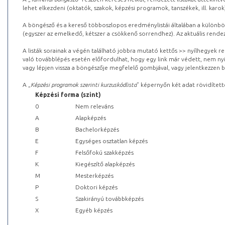
lehet elkezdeni (oktatók, szakok, képzési programok, tanszékek, ill. karok
A böngésző és a kereső többoszlopos eredménylistái általában a különböz
(egyszer az emelkedő, kétszer a csökkenő sorrendhez). Az aktuális rendez
A listák sorainak a végén található jobbra mutató kettős >> nyílhegyek r
való továbblépés esetén előfordulhat, hogy egy link már védett, nem nyi
vagy lépjen vissza a böngészője megfelelő gombjával, vagy jelentkezzen be
A „
Képzési programok szerinti kurzuskódlista
” képernyőn két adat rövidített
Képzési forma (szint)
0
Nem releváns
A
Alapképzés
B
Bachelorképzés
E
Egységes osztatlan képzés
F
Felsőfokú szakképzés
K
Kiegészítő alapképzés
M
Mesterképzés
P
Doktori képzés
S
Szakirányú továbbképzés
X
Egyéb képzés