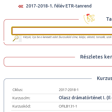
2017-2018-1. félév ETR-tanrend
Ta
Kérjük, írja be a keresett adat (kurzuskód címe, kódja, oktató, tanszék, szak
Részletes ker
Kurzu
Ciklus:
2017-2018-1
Olasz drámatörténet I. (Il
Kurzuscím:
Kurzuskód:
OFILB131-1