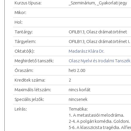
Kurzus típusa:
_Szeminárium, _Gyakorlati jegy
Mikor:
Hol:
Tantárgy:
OFILB13, Olasz drámatörténet
Tárgyelem:
OFILB13, Olasz drámatörténet I.
Oktató(k):
Madarász Klára Dr.
Meghirdető tanszék:
Olasz Nyelvi és Irodalmi Tanszék
Óraszám:
heti 2.00
Kreditek száma:
2
Maximális létszám:
nincs korlát
Speciális jelzők:
nincsenek
Leírás:
Tematika:
1. A metastasiói melodráma.
2-4. A polgári komédia. Goldoni.
5-6. A klasszicista tragédia. Alfier