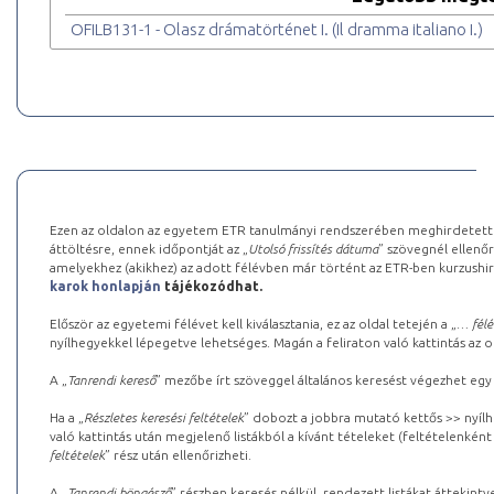
OFILB131-1 - Olasz drámatörténet I. (Il dramma italiano I.)
Ezen az oldalon az egyetem ETR tanulmányi rendszerében meghirdetett k
áttöltésre, ennek időpontját az „
Utolsó frissítés dátuma
” szövegnél ellenőr
amelyekhez (akikhez) az adott félévben már történt az ETR-ben kurzushi
karok honlapján
tájékozódhat.
Először az egyetemi félévet kell kiválasztania, ez az oldal tetején a „
… félé
nyílhegyekkel lépegetve lehetséges. Magán a feliraton való kattintás az old
A „
Tanrendi kereső
” mezőbe írt szöveggel általános keresést végezhet egy
Ha a „
Részletes keresési feltételek
” dobozt a jobbra mutató kettős >> nyílh
való kattintás után megjelenő listákból a kívánt tételeket (feltételenként
feltételek
” rész után ellenőrizheti.
A „
Tanrendi böngésző
” részben keresés nélkül, rendezett listákat áttekin