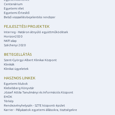
Centenárium
Egyetemi élet
Egyetemi Értesítő
Belső visszaélés-bejelentési rendszer
FEJLESZTÉSI PROJEKTEK
Interreg - Határon átnyúló együttműködések
Horizon2020
NKFI alap
Széchenyi 2020
BETEGELLÁTÁS
Szent-Györgyi Albert Klinikai Központ
Klinikák
Klinikai ügyeletek
HASZNOS LINKEK
Egyetemi klubok
Klebelsberg Könyvtár
József Attila Tanulmányi és Információs Központ
EHÖK
Térkép
Rendezvényhelyszín - SZTE központi épület
Karrier - Pályázatok egyetemi állásokra, tisztségekre