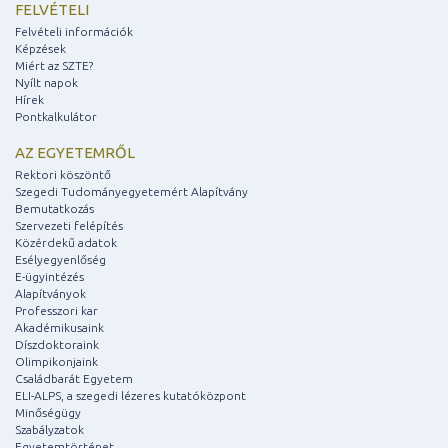
FELVÉTELI
Felvételi információk
Képzések
Miért az SZTE?
Nyílt napok
Hírek
Pontkalkulátor
AZ EGYETEMRŐL
Rektori köszöntő
Szegedi Tudományegyetemért Alapítvány
Bemutatkozás
Szervezeti felépítés
Közérdekű adatok
Esélyegyenlőség
E-ügyintézés
Alapítványok
Professzori kar
Akadémikusaink
Díszdoktoraink
Olimpikonjaink
Családbarát Egyetem
ELI-ALPS, a szegedi lézeres kutatóközpont
Minőségügy
Szabályzatok
Egyetemtörténet