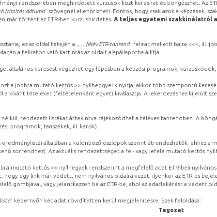
lmányi rendszerében meghirdetett kurzusok közt kereshet és böngészhet. Az ETR
ó frissítés dátuma
” szövegnél ellenőrizheti. Fontos, hogy csak azok a képzések, sza
ben már történt az ETR-ben kurzushirdetés.
A teljes egyetemi szakkínálatról 
sztania, ez az oldal tetején a „
… félév ETR-tanrend
” felirat melletti balra <<<, ill.
gán a feliraton való kattintás az oldalt alapállapotba állítja.
gel általános keresést végezhet egy lépésben a képzési programok, kurzuskódok, 
ozt a jobbra mutató kettős >> nyílheggyel kinyitja, akkor több szempontú keresé
l a kívánt tételeket (feltételenként egyet) kiválasztja. A lekérdezéshez kijelölt s
 nélkül, rendezett listákat áttekintve tájékozódhat a féléves tanrendben. A böng
ési programok, tanszékek, ill. karok).
eredménylistái általában a különböző oszlopok szerint átrendezhetők: ehhez a me
kenő sorrendhez). Az aktuális rendezettséget a fel- vagy lefelé mutató kettős nyí
obbra mutató kettős >> nyílhegyek rendszerint a megfelelő adat ETR-beli nyilváno
, hogy egy link már védett, nem nyilvános oldalra vezet, ilyenkor az ETR-es beje
lelő gombjával, vagy jelentkezzen be az ETR-be, ahol az adatlekérést a védett olda
lista
” képernyőn két adat rövidítetten kerül megjelenítésre. Ezek feloldása:
Tagozat