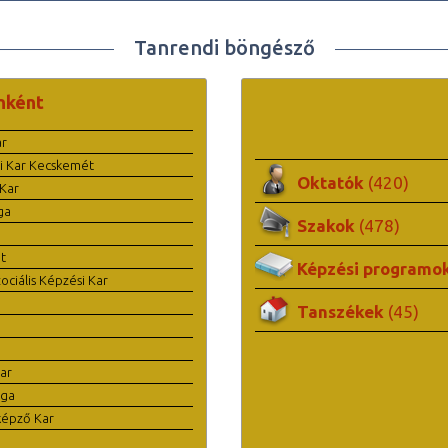
Tanrendi böngésző
nként
ar
i Kar Kecskemét
Oktatók
(420)
Kar
ga
Szakok
(478)
t
Képzési programo
ciális Képzési Kar
Tanszékek
(45)
ar
ága
képző Kar