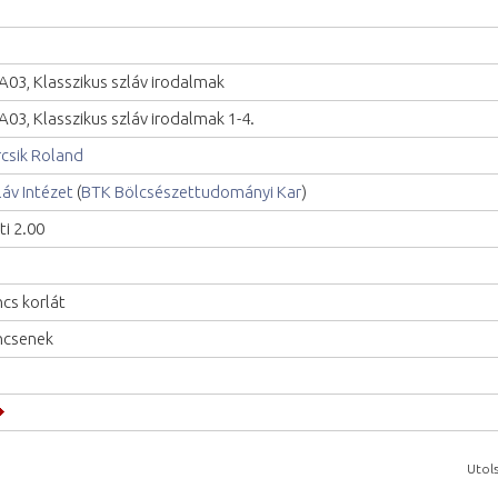
A03, Klasszikus szláv irodalmak
A03, Klasszikus szláv irodalmak 1-4.
csik Roland
láv Intézet
(
BTK Bölcsészettudományi Kar
)
ti 2.00
ncs korlát
ncsenek
Utols