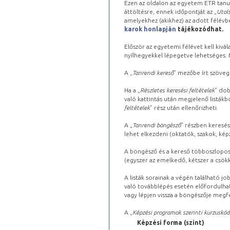
Ezen az oldalon az egyetem ETR tanu
áttöltésre, ennek időpontját az „
Utols
amelyekhez (akikhez) az adott félév
karok honlapján
tájékozódhat.
Először az egyetemi félévet kell kivála
nyílhegyekkel lépegetve lehetséges. Ma
A „
Tanrendi kereső
” mezőbe írt szöveg
Ha a „
Részletes keresési feltételek
” dob
való kattintás után megjelenő listákbó
feltételek
” rész után ellenőrizheti.
A „
Tanrendi böngésző
” részben keresés
lehet elkezdeni (oktatók, szakok, képz
A böngésző és a kereső többoszlopos 
(egyszer az emelkedő, kétszer a csök
A listák sorainak a végén található j
való továbblépés esetén előfordulhat
vagy lépjen vissza a böngészője megfe
A „
Képzési programok szerinti kurzuskód
Képzési forma (szint)