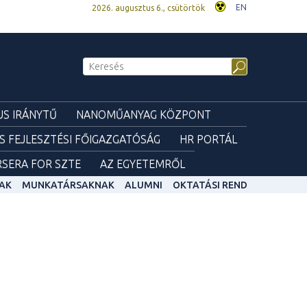
EN
2026. augusztus 6., csütörtök
S IRÁNYTŰ
NANOMŰANYAG KÖZPONT
ÉS FEJLESZTÉSI FŐIGAZGATÓSÁG
HR PORTÁL
SERA FOR SZTE
AZ EGYETEMRŐL
AK
MUNKATÁRSAKNAK
ALUMNI
OKTATÁSI REND