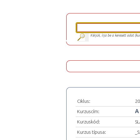
Kérjük, írja be a keresett adat (k
Ciklus:
20
A
Kurzuscím:
Kurzuskód:
SL
Kurzus típusa:
_S