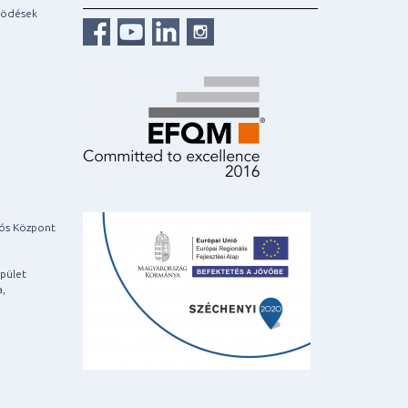
ködések
iós Központ
pület
a,