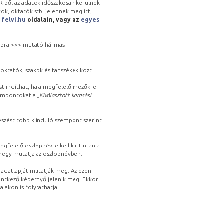
-ből az adatok időszakosan kerülnek
kok, oktatók stb. jelennek meg itt,
a
felvi.hu
oldalain, vagy az
egyes
 jobbra >>> mutató hármas
oktatók, szakok és tanszékek közt.
st indíthat, ha a megfelelő mezőkre
zempontokat a „
Kiválasztott keresési
észést több kiinduló szempont szerint
gfelelő oszlopnévre kell kattintania
lhegy mutatja az oszlopnévben.
s adatlapját mutatják meg. Az ezen
lentkező képernyő jelenik meg. Ekkor
lakon is folytathatja.