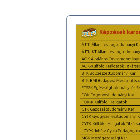
Képzések karo
ÁJTK Állam- és Jogtudományi K
ÁJTK-KT Állam- és Jogtudomány
ÁOK Általános Orvostudományi 
ÁOK-Külföldi Hallgatók Titkársá
BTK Bölcsészettudományi Kar
BTK-BMI Budapest Média Intéze
ETSZK Egészségtudományi és Szo
FOK Fogorvostudományi Kar
FOK-K Külföldi Hallgatók
GTK Gazdaságtudományi Kar
GYTK Gyógyszerésztudományi K
GYTK-Külföldi Hallgatók Titkárs
JGYPK Juhász Gyula Pedagógus
MGK Mezőgazdasági Kar