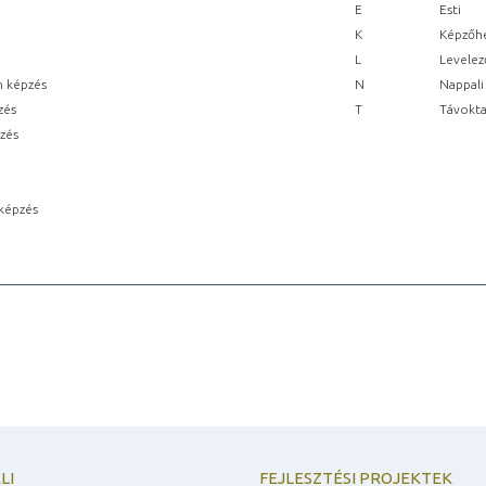
E
Esti
K
Képzőhe
L
Levelez
n képzés
N
Nappali
zés
T
Távokta
pzés
képzés
LI
FEJLESZTÉSI PROJEKTEK