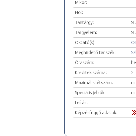
Mikor:
Hol:
Tantárgy:
SL
Tárgyelem:
SL
Oktató(k):
Or
Meghirdető tanszék:
Sz
Óraszám:
he
Kreditek száma:
2
Maximális létszám:
ni
Speciális jelzők:
ni
Leírás:
Képzésfüggő adatok: