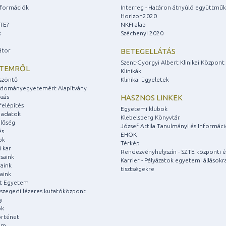
információk
Interreg - Határon átnyúló együttmű
Horizon2020
ZTE?
NKFI alap
k
Széchenyi 2020
átor
BETEGELLÁTÁS
Szent-Györgyi Albert Klinikai Központ
ETEMRŐL
Klinikák
szöntő
Klinikai ügyeletek
udományegyetemért Alapítvány
zás
HASZNOS LINKEK
felépítés
Egyetemi klubok
 adatok
Klebelsberg Könyvtár
lőség
József Attila Tanulmányi és Informác
és
EHÖK
ok
Térkép
 kar
Rendezvényhelyszín - SZTE központi é
saink
Karrier - Pályázatok egyetemi állásokr
aink
tisztségekre
aink
át Egyetem
a szegedi lézeres kutatóközpont
y
ok
rténet
um