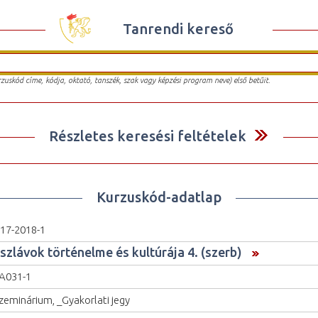
Tanrendi kereső
urzuskód címe, kódja, oktató, tanszék, szak vagy képzési program neve) első betűit.
Részletes keresési feltételek
Kurzuskód-adatlap
17-2018-1
 szlávok történelme és kultúrája 4. (szerb)
A031-1
zeminárium, _Gyakorlati jegy