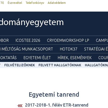
ZTE
Észrevétel
Telefonkönyv
Adatvédelem
udományegyetem
ZOBOR
ICOSTEE 2026
CRYOEMWORKSHOP LP
CAMPU
I MÉLTÓSÁG MUNKACSOPORT
HOTDK37
STRATÉGIAI 
OKTATÁS
EGYETEMI ÉLET
HÍREK, ESEMÉNYEK
COUR
T
FELVÉTELIZŐKNEK
FELVETT HALLGATÓKNAK
HALLGATÓKN
Egyetemi tanrend
2017-2018-1. félév ETR-tanrend