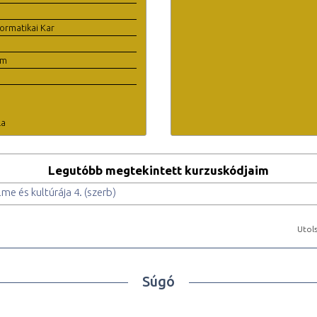
ormatikai Kar
em
la
Legutóbb megtekintett kurzuskódjaim
me és kultúrája 4. (szerb)
Utols
Súgó