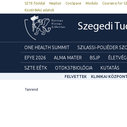
SZTE főoldal
Neptun
CooSpace
Modulo
Coursera for S
Közérdekű adatok
Szegedi T
ONE HEALTH SUMMIT
SZILASSI-POLIÉDER S
EFYE 2026
ALMA MATER
BSJP
ÉLETVÉG
SZTE EÉTK
OTDK37BIOLÓGIA
KUTATÁS
FELVETTEK
KLINIKAI KÖZPON
Tanrend