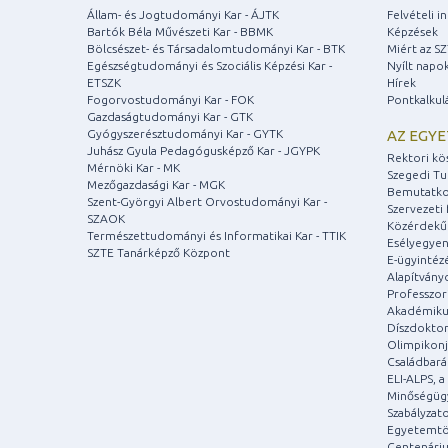
Állam- és Jogtudományi Kar - ÁJTK
Felvételi 
Bartók Béla Művészeti Kar - BBMK
Képzések
Bölcsészet- és Társadalomtudományi Kar - BTK
Miért az S
Egészségtudományi és Szociális Képzési Kar -
Nyílt napo
ETSZK
Hírek
Fogorvostudományi Kar - FOK
Pontkalkul
Gazdaságtudományi Kar - GTK
Gyógyszerésztudományi Kar - GYTK
AZ EGY
Juhász Gyula Pedagógusképző Kar - JGYPK
Rektori kö
Mérnöki Kar - MK
Szegedi T
Mezőgazdasági Kar - MGK
Bemutatko
Szent-Györgyi Albert Orvostudományi Kar -
Szervezeti 
SZAOK
Közérdekű
Természettudományi és Informatikai Kar - TTIK
Esélyegyen
SZTE Tanárképző Központ
E-ügyintéz
Alapítvány
Professzori
Akadémiku
Díszdoktor
Olimpikonj
Családbar
ELI-ALPS, 
Minőségüg
Szabályzat
Egyetemtö
Centenári