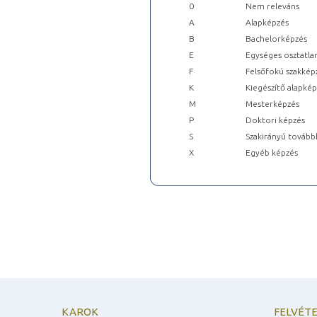
0
Nem releváns
A
Alapképzés
B
Bachelorképzés
E
Egységes osztatla
F
Felsőfokú szakkép
K
Kiegészítő alapké
M
Mesterképzés
P
Doktori képzés
S
Szakirányú tovább
X
Egyéb képzés
KAROK
FELVÉTE