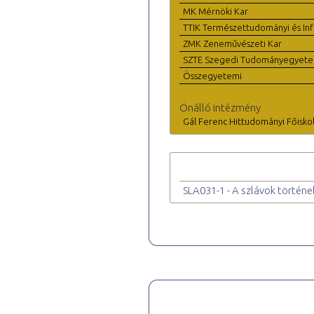
MK Mérnöki Kar
TTIK Természettudományi és Inf
ZMK Zeneművészeti Kar
SZTE Szegedi Tudományegyet
Összegyetemi
Önálló intézmény
Gál Ferenc Hittudományi Főisko
SLA031-1 - A szlávok történel