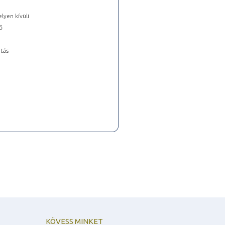
lyen kívüli
ő
tás
KÖVESS MINKET