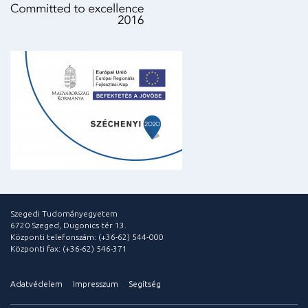
Szegedi Tudományegyetem
6720 Szeged, Dugonics tér 13.
Központi telefonszám: (+36-62) 544-000
Központi fax: (+36-62) 546-371
Adatvédelem
Impresszum
Segítség