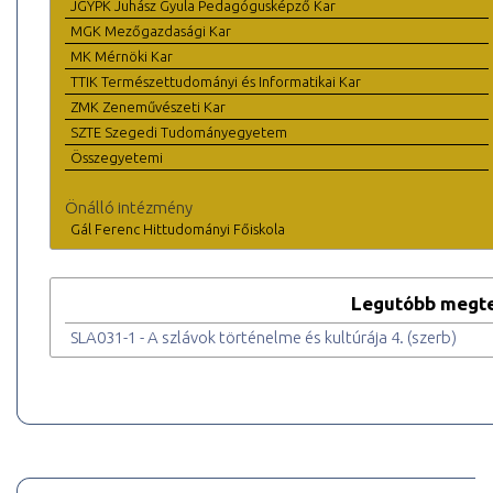
JGYPK Juhász Gyula Pedagógusképző Kar
MGK Mezőgazdasági Kar
MK Mérnöki Kar
TTIK Természettudományi és Informatikai Kar
ZMK Zeneművészeti Kar
SZTE Szegedi Tudományegyetem
Összegyetemi
Önálló intézmény
Gál Ferenc Hittudományi Főiskola
Legutóbb megte
SLA031-1 - A szlávok történelme és kultúrája 4. (szerb)