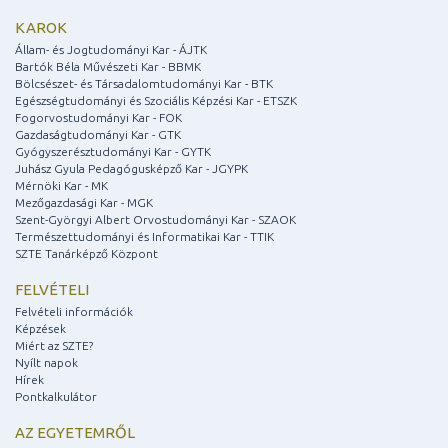
KAROK
Állam- és Jogtudományi Kar - ÁJTK
Bartók Béla Művészeti Kar - BBMK
Bölcsészet- és Társadalomtudományi Kar - BTK
Egészségtudományi és Szociális Képzési Kar - ETSZK
Fogorvostudományi Kar - FOK
Gazdaságtudományi Kar - GTK
Gyógyszerésztudományi Kar - GYTK
Juhász Gyula Pedagógusképző Kar - JGYPK
Mérnöki Kar - MK
Mezőgazdasági Kar - MGK
Szent-Györgyi Albert Orvostudományi Kar - SZAOK
Természettudományi és Informatikai Kar - TTIK
SZTE Tanárképző Központ
FELVÉTELI
Felvételi információk
Képzések
Miért az SZTE?
Nyílt napok
Hírek
Pontkalkulátor
AZ EGYETEMRŐL