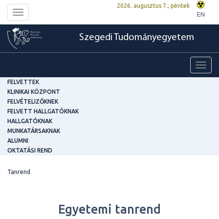
2026. augusztus 7., péntek
Toggle
EN
navigation
Szegedi Tudományegyetem
Toggl
navig
FELVETTEK
KLINIKAI KÖZPONT
FELVÉTELIZŐKNEK
FELVETT HALLGATÓKNAK
HALLGATÓKNAK
MUNKATÁRSAKNAK
ALUMNI
OKTATÁSI REND
Tanrend
Egyetemi tanrend