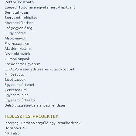
Rektori köszöntő
Szegedi Tudományegyetemért Alapítvány
Bemutatkozás
Szervezeti felépítés
Közérdekű adatok
Esélyegyenlőség
E-ügyintézés
Alapítványok
Professzori kar
Akadémikusaink
Díszdoktoraink
Olimpikonjaink
Családbarát Egyetem
ELI-ALPS, a szegedi lézeres kutatóközpont
Minőségügy
Szabályzatok
Egyetemtörténet
Centenárium
Egyetemi élet
Egyetemi Értesítő
Belső visszaélés-bejelentési rendszer
FEJLESZTÉSI PROJEKTEK
Interreg - Határon átnyúló együttműködések
Horizon2020
NKFI alap