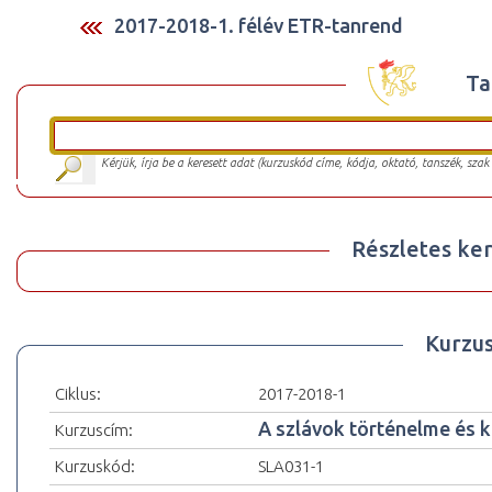
2017-2018-1. félév ETR-tanrend
Ta
Kérjük, írja be a keresett adat (kurzuskód címe, kódja, oktató, tanszék, szak
Részletes ker
Kurzu
Ciklus:
2017-2018-1
A szlávok történelme és ku
Kurzuscím:
Kurzuskód:
SLA031-1