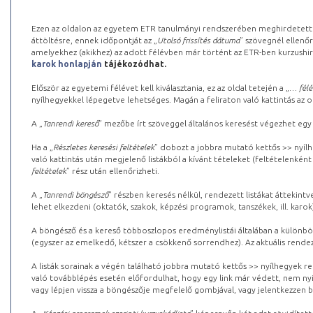
Ezen az oldalon az egyetem ETR tanulmányi rendszerében meghirdetett k
áttöltésre, ennek időpontját az „
Utolsó frissítés dátuma
” szövegnél ellenőr
amelyekhez (akikhez) az adott félévben már történt az ETR-ben kurzushi
karok honlapján
tájékozódhat.
Először az egyetemi félévet kell kiválasztania, ez az oldal tetején a „
… félé
nyílhegyekkel lépegetve lehetséges. Magán a feliraton való kattintás az old
A „
Tanrendi kereső
” mezőbe írt szöveggel általános keresést végezhet egy
Ha a „
Részletes keresési feltételek
” dobozt a jobbra mutató kettős >> nyílh
való kattintás után megjelenő listákból a kívánt tételeket (feltételenként
feltételek
” rész után ellenőrizheti.
A „
Tanrendi böngésző
” részben keresés nélkül, rendezett listákat áttekin
lehet elkezdeni (oktatók, szakok, képzési programok, tanszékek, ill. karok
A böngésző és a kereső többoszlopos eredménylistái általában a különböz
(egyszer az emelkedő, kétszer a csökkenő sorrendhez). Az aktuális rendez
A listák sorainak a végén található jobbra mutató kettős >> nyílhegyek r
való továbblépés esetén előfordulhat, hogy egy link már védett, nem nyi
vagy lépjen vissza a böngészője megfelelő gombjával, vagy jelentkezzen be