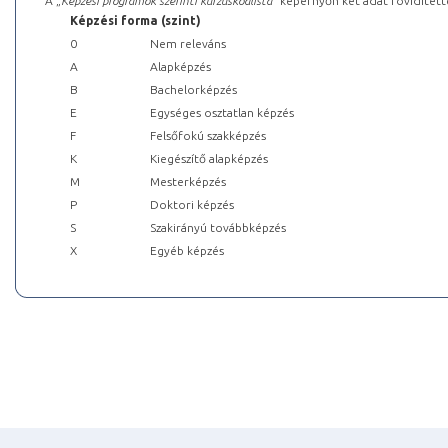
A „
Képzési programok szerinti kurzuskódlista
” képernyőn két adat rövidített
Képzési forma (szint)
0
Nem releváns
A
Alapképzés
B
Bachelorképzés
E
Egységes osztatlan képzés
F
Felsőfokú szakképzés
K
Kiegészítő alapképzés
M
Mesterképzés
P
Doktori képzés
S
Szakirányú továbbképzés
X
Egyéb képzés