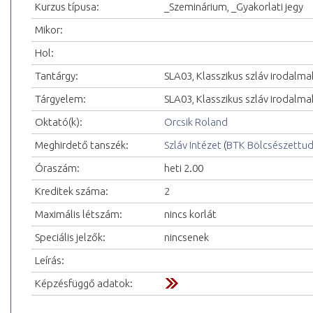
Kurzus típusa:
_Szeminárium, _Gyakorlati jegy
Mikor:
Hol:
Tantárgy:
SLA03, Klasszikus szláv irodalma
Tárgyelem:
SLA03, Klasszikus szláv irodalmak
Oktató(k):
Orcsik Roland
Meghirdető tanszék:
Szláv Intézet
(
BTK Bölcsészettu
Óraszám:
heti 2.00
Kreditek száma:
2
Maximális létszám:
nincs korlát
Speciális jelzők:
nincsenek
Leírás:
Képzésfüggő adatok: