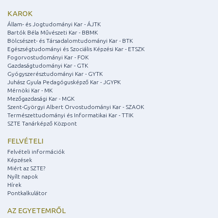
KAROK
Állam- és Jogtudományi Kar - ÁJTK
Bartók Béla Művészeti Kar - BBMK
Bölcsészet- és Társadalomtudományi Kar - BTK
Egészségtudományi és Szociális Képzési Kar - ETSZK
Fogorvostudományi Kar - FOK
Gazdaságtudományi Kar - GTK
Gyógyszerésztudományi Kar - GYTK
Juhász Gyula Pedagógusképző Kar - JGYPK
Mérnöki Kar - MK
Mezőgazdasági Kar - MGK
Szent-Györgyi Albert Orvostudományi Kar - SZAOK
Természettudományi és Informatikai Kar - TTIK
SZTE Tanárképző Központ
FELVÉTELI
Felvételi információk
Képzések
Miért az SZTE?
Nyílt napok
Hírek
Pontkalkulátor
AZ EGYETEMRŐL