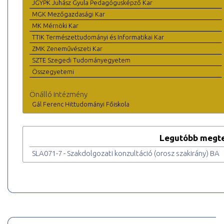
JGYPK Juhász Gyula Pedagógusképző Kar
MGK Mezőgazdasági Kar
MK Mérnöki Kar
TTIK Természettudományi és Informatikai Kar
ZMK Zeneművészeti Kar
SZTE Szegedi Tudományegyetem
Összegyetemi
Önálló intézmény
Gál Ferenc Hittudományi Főiskola
Legutóbb megte
SLA071-7 - Szakdolgozati konzultáció (orosz szakirány) BA