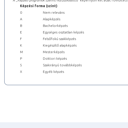
A „
Képzési programok szerinti kurzuskódlista
” képernyőn két adat rövidített
Képzési forma (szint)
0
Nem releváns
A
Alapképzés
B
Bachelorképzés
E
Egységes osztatlan képzés
F
Felsőfokú szakképzés
K
Kiegészítő alapképzés
M
Mesterképzés
P
Doktori képzés
S
Szakirányú továbbképzés
X
Egyéb képzés