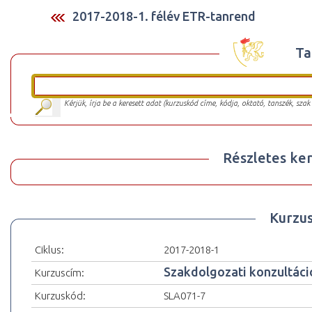
2017-2018-1. félév ETR-tanrend
Ta
Kérjük, írja be a keresett adat (kurzuskód címe, kódja, oktató, tanszék, szak
Részletes ker
Kurzu
Ciklus:
2017-2018-1
Szakdolgozati konzultáci
Kurzuscím:
Kurzuskód:
SLA071-7