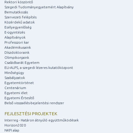
Rektori köszöntő
Szegedi Tudományegyetemért Alapítvány
Bemutatkozás
Szervezeti felépítés
Közérdekű adatok
Esélyegyenlőség
E-ügyintézés
Alapítványok
Professzori kar
Akadémikusaink
Díszdoktoraink
Olimpikonjaink
Családbarát Egyetem
ELI-ALPS, a szegedi lézeres kutatóközpont
Minőségügy
Szabályzatok
Egyetemtörténet
Centenárium
Egyetemi élet
Egyetemi Értesítő
Belső visszaélés-bejelentési rendszer
FEJLESZTÉSI PROJEKTEK
Interreg - Határon átnyúló együttműködések
Horizon2020
NKFI alap