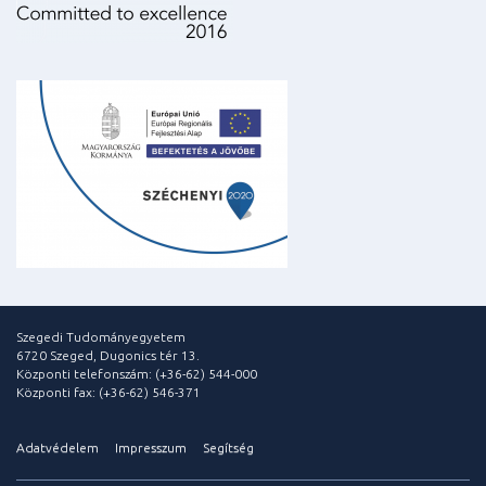
Szegedi Tudományegyetem
6720 Szeged, Dugonics tér 13.
Központi telefonszám: (+36-62) 544-000
Központi fax: (+36-62) 546-371
Adatvédelem
Impresszum
Segítség