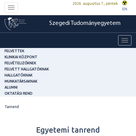
2026. augusztus 7., péntek
Toggle
EN
navigation
Szegedi Tudományegyetem
Toggl
navig
FELVETTEK
KLINIKAI KÖZPONT
FELVÉTELIZŐKNEK
FELVETT HALLGATÓKNAK
HALLGATÓKNAK
MUNKATÁRSAKNAK
ALUMNI
OKTATÁSI REND
Tanrend
Egyetemi tanrend