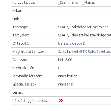
Kurzus típusa:
_Szeminárium, _Aláírás
Mikor:
Hol:
Tantárgy:
SLA07, Szakdolgozati szeminári
Tárgyelem:
SLA07, Szlavisztikai szakdolgoza
Oktató(k):
Balázs L Gábor Dr.
Meghirdető tanszék:
Szláv Intézet
(
BTK Bölcsészettu
Óraszám:
heti 2.00
Kreditek száma:
0
Maximális létszám:
nincs korlát
Speciális jelzők:
nincsenek
Leírás:
Képzésfüggő adatok: