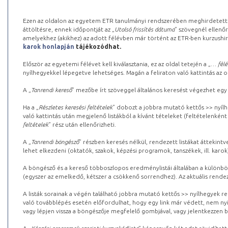
Ezen az oldalon az egyetem ETR tanulmányi rendszerében meghirdetett k
áttöltésre, ennek időpontját az „
Utolsó frissítés dátuma
” szövegnél ellenőr
amelyekhez (akikhez) az adott félévben már történt az ETR-ben kurzushi
karok honlapján
tájékozódhat.
Először az egyetemi félévet kell kiválasztania, ez az oldal tetején a „
… félé
nyílhegyekkel lépegetve lehetséges. Magán a feliraton való kattintás az old
A „
Tanrendi kereső
” mezőbe írt szöveggel általános keresést végezhet egy
Ha a „
Részletes keresési feltételek
” dobozt a jobbra mutató kettős >> nyílh
való kattintás után megjelenő listákból a kívánt tételeket (feltételenként
feltételek
” rész után ellenőrizheti.
A „
Tanrendi böngésző
” részben keresés nélkül, rendezett listákat áttekin
lehet elkezdeni (oktatók, szakok, képzési programok, tanszékek, ill. karok
A böngésző és a kereső többoszlopos eredménylistái általában a különböz
(egyszer az emelkedő, kétszer a csökkenő sorrendhez). Az aktuális rendez
A listák sorainak a végén található jobbra mutató kettős >> nyílhegyek r
való továbblépés esetén előfordulhat, hogy egy link már védett, nem nyi
vagy lépjen vissza a böngészője megfelelő gombjával, vagy jelentkezzen be