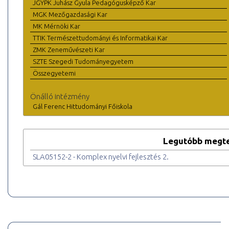
JGYPK Juhász Gyula Pedagógusképző Kar
MGK Mezőgazdasági Kar
MK Mérnöki Kar
TTIK Természettudományi és Informatikai Kar
ZMK Zeneművészeti Kar
SZTE Szegedi Tudományegyetem
Összegyetemi
Önálló intézmény
Gál Ferenc Hittudományi Főiskola
Legutóbb megte
SLA05152-2 - Komplex nyelvi fejlesztés 2.