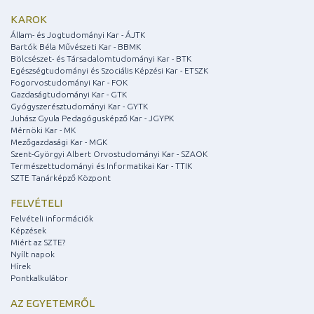
KAROK
Állam- és Jogtudományi Kar - ÁJTK
Bartók Béla Művészeti Kar - BBMK
Bölcsészet- és Társadalomtudományi Kar - BTK
Egészségtudományi és Szociális Képzési Kar - ETSZK
Fogorvostudományi Kar - FOK
Gazdaságtudományi Kar - GTK
Gyógyszerésztudományi Kar - GYTK
Juhász Gyula Pedagógusképző Kar - JGYPK
Mérnöki Kar - MK
Mezőgazdasági Kar - MGK
Szent-Györgyi Albert Orvostudományi Kar - SZAOK
Természettudományi és Informatikai Kar - TTIK
SZTE Tanárképző Központ
FELVÉTELI
Felvételi információk
Képzések
Miért az SZTE?
Nyílt napok
Hírek
Pontkalkulátor
AZ EGYETEMRŐL