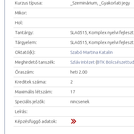
Kurzus típusa:
_Szeminárium, _Gyakorlati jegy
Mikor:
Hol:
Tantárgy:
SLA0515, Komplex nyelvi fejlesz
Tárgyelem:
SLA0515, Komplex nyelvi fejleszt
Oktató(k):
Szabó Martina Katalin
Meghirdető tanszék:
Szláv Intézet
(
BTK Bölcsészettu
Óraszám:
heti 2.00
Kreditek száma:
2
Maximális létszám:
17
Speciális jelzők:
nincsenek
Leírás:
Képzésfüggő adatok: