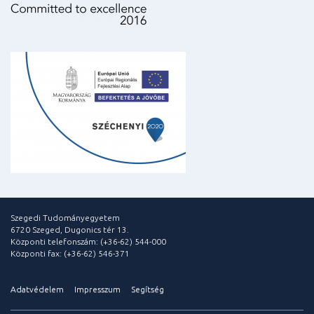
Szegedi Tudományegyetem
6720 Szeged, Dugonics tér 13.
Központi telefonszám: (+36-62) 544-000
Központi fax: (+36-62) 546-371
Adatvédelem
Impresszum
Segítség