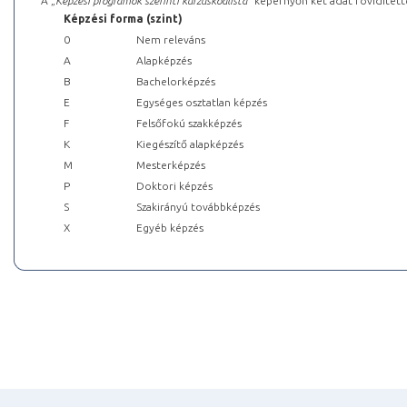
A „
Képzési programok szerinti kurzuskódlista
” képernyőn két adat rövidített
Képzési forma (szint)
0
Nem releváns
A
Alapképzés
B
Bachelorképzés
E
Egységes osztatlan képzés
F
Felsőfokú szakképzés
K
Kiegészítő alapképzés
M
Mesterképzés
P
Doktori képzés
S
Szakirányú továbbképzés
X
Egyéb képzés