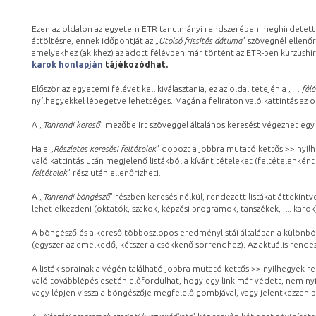
Ezen az oldalon az egyetem ETR tanulmányi rendszerében meghirdetett k
áttöltésre, ennek időpontját az „
Utolsó frissítés dátuma
” szövegnél ellenőr
amelyekhez (akikhez) az adott félévben már történt az ETR-ben kurzushi
karok honlapján
tájékozódhat.
Először az egyetemi félévet kell kiválasztania, ez az oldal tetején a „
… félé
nyílhegyekkel lépegetve lehetséges. Magán a feliraton való kattintás az old
A „
Tanrendi kereső
” mezőbe írt szöveggel általános keresést végezhet egy
Ha a „
Részletes keresési feltételek
” dobozt a jobbra mutató kettős >> nyílh
való kattintás után megjelenő listákból a kívánt tételeket (feltételenként
feltételek
” rész után ellenőrizheti.
A „
Tanrendi böngésző
” részben keresés nélkül, rendezett listákat áttekin
lehet elkezdeni (oktatók, szakok, képzési programok, tanszékek, ill. karok
A böngésző és a kereső többoszlopos eredménylistái általában a különböz
(egyszer az emelkedő, kétszer a csökkenő sorrendhez). Az aktuális rendez
A listák sorainak a végén található jobbra mutató kettős >> nyílhegyek r
való továbblépés esetén előfordulhat, hogy egy link már védett, nem nyi
vagy lépjen vissza a böngészője megfelelő gombjával, vagy jelentkezzen be