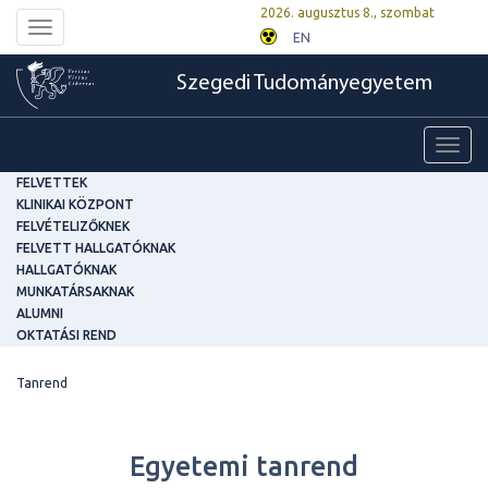
2026. augusztus 8., szombat
Toggle
EN
navigation
Szegedi Tudományegyetem
Toggl
navig
FELVETTEK
KLINIKAI KÖZPONT
FELVÉTELIZŐKNEK
FELVETT HALLGATÓKNAK
HALLGATÓKNAK
MUNKATÁRSAKNAK
ALUMNI
OKTATÁSI REND
Tanrend
Egyetemi tanrend