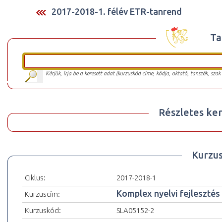
2017-2018-1. félév ETR-tanrend
Ta
Kérjük, írja be a keresett adat (kurzuskód címe, kódja, oktató, tanszék, szak
Részletes ker
Kurzu
Ciklus:
2017-2018-1
Komplex nyelvi fejlesztés 2
Kurzuscím:
Kurzuskód:
SLA05152-2