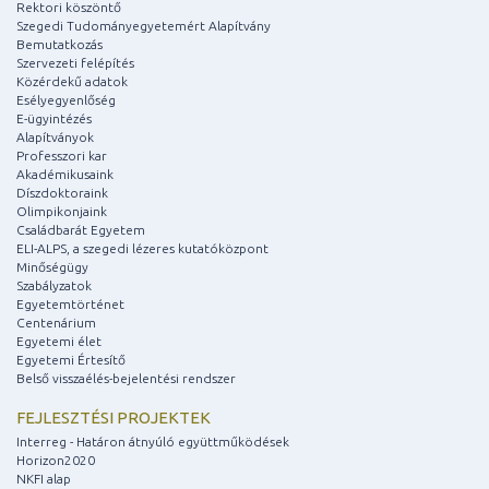
Rektori köszöntő
Szegedi Tudományegyetemért Alapítvány
Bemutatkozás
Szervezeti felépítés
Közérdekű adatok
Esélyegyenlőség
E-ügyintézés
Alapítványok
Professzori kar
Akadémikusaink
Díszdoktoraink
Olimpikonjaink
Családbarát Egyetem
ELI-ALPS, a szegedi lézeres kutatóközpont
Minőségügy
Szabályzatok
Egyetemtörténet
Centenárium
Egyetemi élet
Egyetemi Értesítő
Belső visszaélés-bejelentési rendszer
FEJLESZTÉSI PROJEKTEK
Interreg - Határon átnyúló együttműködések
Horizon2020
NKFI alap