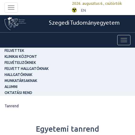
2026. augusztus 6., csütörtök
Toggle
EN
navigation
Szegedi Tudományegyetem
Toggl
navig
FELVETTEK
KLINIKAI KÖZPONT
FELVÉTELIZŐKNEK
FELVETT HALLGATÓKNAK
HALLGATÓKNAK
MUNKATÁRSAKNAK
ALUMNI
OKTATÁSI REND
Tanrend
Egyetemi tanrend