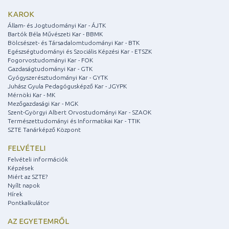
KAROK
Állam- és Jogtudományi Kar - ÁJTK
Bartók Béla Művészeti Kar - BBMK
Bölcsészet- és Társadalomtudományi Kar - BTK
Egészségtudományi és Szociális Képzési Kar - ETSZK
Fogorvostudományi Kar - FOK
Gazdaságtudományi Kar - GTK
Gyógyszerésztudományi Kar - GYTK
Juhász Gyula Pedagógusképző Kar - JGYPK
Mérnöki Kar - MK
Mezőgazdasági Kar - MGK
Szent-Györgyi Albert Orvostudományi Kar - SZAOK
Természettudományi és Informatikai Kar - TTIK
SZTE Tanárképző Központ
FELVÉTELI
Felvételi információk
Képzések
Miért az SZTE?
Nyílt napok
Hírek
Pontkalkulátor
AZ EGYETEMRŐL