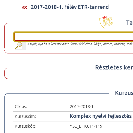
2017-2018-1. félév ETR-tanrend
Ta
Kérjük, írja be a keresett adat (kurzuskód címe, kódja, oktató, tanszék, szak
Részletes ker
Kurzu
Ciklus:
2017-2018-1
Komplex nyelvi fejlesztés 2
Kurzuscím:
Kurzuskód:
YSE_BTK011-119