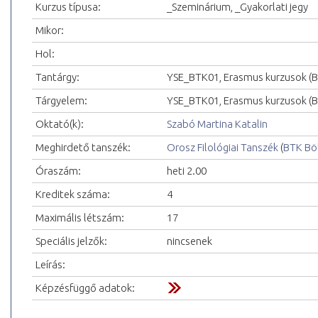
Kurzus típusa:
_Szeminárium, _Gyakorlati jegy
Mikor:
Hol:
Tantárgy:
YSE_BTK01, Erasmus kurzusok (
Tárgyelem:
YSE_BTK01, Erasmus kurzusok (
Oktató(k):
Szabó Martina Katalin
Meghirdető tanszék:
Orosz Filológiai Tanszék
(
BTK Bö
Óraszám:
heti 2.00
Kreditek száma:
4
Maximális létszám:
17
Speciális jelzők:
nincsenek
Leírás:
Képzésfüggő adatok: