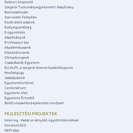
Rektori köszöntő
Szegedi Tudományegyetemért Alapítvány
Bemutatkozás
Szervezeti felépítés
Közérdekű adatok
Esélyegyenlőség
E-ügyintézés
Alapítványok
Professzori kar
Akadémikusaink
Díszdoktoraink
Olimpikonjaink
Családbarát Egyetem
ELI-ALPS, a szegedi lézeres kutatóközpont
Minőségügy
Szabályzatok
Egyetemtörténet
Centenárium
Egyetemi élet
Egyetemi Értesítő
Belső visszaélés-bejelentési rendszer
FEJLESZTÉSI PROJEKTEK
Interreg - Határon átnyúló együttműködések
Horizon2020
NKFI alap