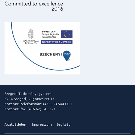
Szegedi Tudományegyetem
6720 Szeged, Dugonics tér 13.
Központi telefonszám: (+36-62) 544-000
Központi fax: (+36-62) 546-371
Adatvédelem
Impresszum
Segítség