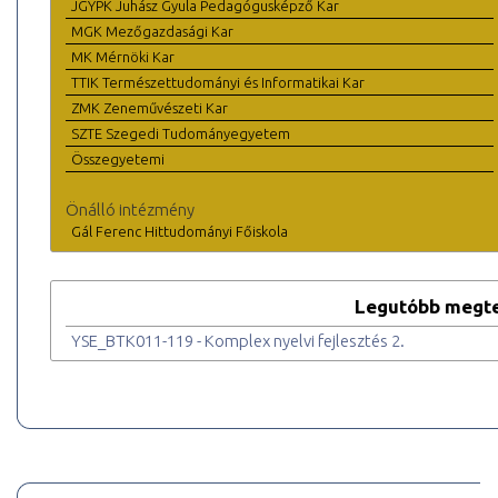
JGYPK Juhász Gyula Pedagógusképző Kar
MGK Mezőgazdasági Kar
MK Mérnöki Kar
TTIK Természettudományi és Informatikai Kar
ZMK Zeneművészeti Kar
SZTE Szegedi Tudományegyetem
Összegyetemi
Önálló intézmény
Gál Ferenc Hittudományi Főiskola
Legutóbb megte
YSE_BTK011-119 - Komplex nyelvi fejlesztés 2.