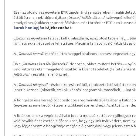
Ezen az oldalon az egyetem ETR tanulmányi rendszerében meghirdetett k
áttöltésre, ennek időpontját az „
Utolsó frissítés dátuma
” szövegnél ellenőr
amelyekhez (akikhez) az adott félévben már történt az ETR-ben kurzushi
karok honlapján
tájékozódhat.
Először az egyetemi félévet kell kiválasztania, ez az oldal tetején a „
… félé
nyílhegyekkel lépegetve lehetséges. Magán a feliraton való kattintás az old
A „
Tanrendi kereső
” mezőbe írt szöveggel általános keresést végezhet egy
Ha a „
Részletes keresési feltételek
” dobozt a jobbra mutató kettős >> nyílh
való kattintás után megjelenő listákból a kívánt tételeket (feltételenként
feltételek
” rész után ellenőrizheti.
A „
Tanrendi böngésző
” részben keresés nélkül, rendezett listákat áttekin
lehet elkezdeni (oktatók, szakok, képzési programok, tanszékek, ill. karok
A böngésző és a kereső többoszlopos eredménylistái általában a különböz
(egyszer az emelkedő, kétszer a csökkenő sorrendhez). Az aktuális rendez
A listák sorainak a végén található jobbra mutató kettős >> nyílhegyek r
való továbblépés esetén előfordulhat, hogy egy link már védett, nem nyi
vagy lépjen vissza a böngészője megfelelő gombjával, vagy jelentkezzen be