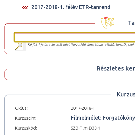
2017-2018-1. félév ETR-tanrend
Ta
Kérjük, írja be a keresett adat (kurzuskód címe, kódja, oktató, tanszék, szak
Részletes ker
Kurzu
Ciklus:
2017-2018-1
Filmelmélet: Forgatóköny
Kurzuscím:
Kurzuskód:
SZB-Film-D33-1