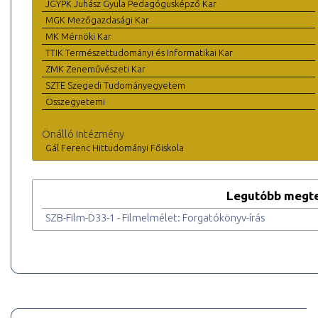
JGYPK Juhász Gyula Pedagógusképző Kar
MGK Mezőgazdasági Kar
MK Mérnöki Kar
TTIK Természettudományi és Informatikai Kar
ZMK Zeneművészeti Kar
SZTE Szegedi Tudományegyetem
Összegyetemi
Önálló intézmény
Gál Ferenc Hittudományi Főiskola
Legutóbb megte
SZB-Film-D33-1 - Filmelmélet: Forgatókönyv-írás