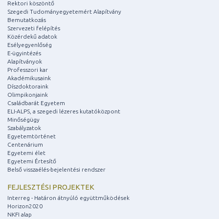
Rektori köszöntő
Szegedi Tudományegyetemért Alapítvány
Bemutatkozás
Szervezeti felépítés
Közérdekű adatok
Esélyegyenlőség
E-ügyintézés
Alapítványok
Professzori kar
Akadémikusaink
Díszdoktoraink
Olimpikonjaink
Családbarát Egyetem
ELI-ALPS, a szegedi lézeres kutatóközpont
Minőségügy
Szabályzatok
Egyetemtörténet
Centenárium
Egyetemi élet
Egyetemi Értesítő
Belső visszaélés-bejelentési rendszer
FEJLESZTÉSI PROJEKTEK
Interreg - Határon átnyúló együttműködések
Horizon2020
NKFI alap