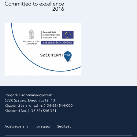
Szegedi Tudományegyetem
6720 Szeged, Dugonics tér 13.
Központi telefonszám: (+36-62) 544-000
Központi fax: (+36-62) 546-371
Adatvédelem
Impresszum
Segítség