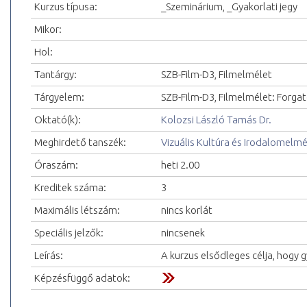
Kurzus típusa:
_Szeminárium, _Gyakorlati jegy
Mikor:
Hol:
Tantárgy:
SZB-Film-D3, Filmelmélet
Tárgyelem:
SZB-Film-D3, Filmelmélet: Forgat
Oktató(k):
Kolozsi László Tamás Dr.
Meghirdető tanszék:
Vizuális Kultúra és Irodalomelm
Óraszám:
heti 2.00
Kreditek száma:
3
Maximális létszám:
nincs korlát
Speciális jelzők:
nincsenek
Leírás:
A kurzus elsődleges célja, hogy g
Képzésfüggő adatok: