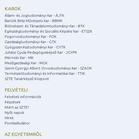
KAROK
Állam- és Jogtudományi Kar - ÁJTK
Bartók Béla Művészeti Kar - BBMK
Bölcsészet- és Társadalomtudományi Kar - BTK
Egészségtudományi és Szociális Képzési Kar - ETSZK
Fogorvostudományi Kar - FOK
Gazdaságtudományi Kar - GTK
Gyógyszerésztudományi Kar - GYTK
Juhász Gyula Pedagógusképző Kar - JGYPK
Mérnöki Kar - MK
Mezőgazdasági Kar - MGK
Szent-Györgyi Albert Orvostudományi Kar - SZAOK
Természettudományi és Informatikai Kar - TTIK
SZTE Tanárképző Központ
FELVÉTELI
Felvételi információk
Képzések
Miért az SZTE?
Nyílt napok
Hírek
Pontkalkulátor
AZ EGYETEMRŐL