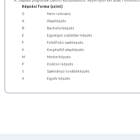
A „
Képzési programok szerinti kurzuskódlista
” képernyőn két adat rövidített
Képzési forma (szint)
0
Nem releváns
A
Alapképzés
B
Bachelorképzés
E
Egységes osztatlan képzés
F
Felsőfokú szakképzés
K
Kiegészítő alapképzés
M
Mesterképzés
P
Doktori képzés
S
Szakirányú továbbképzés
X
Egyéb képzés