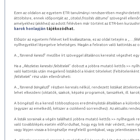
Ezen az oldalon az egyetem ETR tanulmányi rendszerében meghirdetett k
áttöltésre, ennek időpontját az „
Utolsó frissítés dátuma
” szövegnél ellenőr
amelyekhez (akikhez) az adott félévben már történt az ETR-ben kurzushi
karok honlapján
tájékozódhat.
Először az egyetemi félévet kell kiválasztania, ez az oldal tetején a „
… félé
nyílhegyekkel lépegetve lehetséges. Magán a feliraton való kattintás az old
A „
Tanrendi kereső
” mezőbe írt szöveggel általános keresést végezhet egy
Ha a „
Részletes keresési feltételek
” dobozt a jobbra mutató kettős >> nyílh
való kattintás után megjelenő listákból a kívánt tételeket (feltételenként
feltételek
” rész után ellenőrizheti.
A „
Tanrendi böngésző
” részben keresés nélkül, rendezett listákat áttekin
lehet elkezdeni (oktatók, szakok, képzési programok, tanszékek, ill. karok
A böngésző és a kereső többoszlopos eredménylistái általában a különböz
(egyszer az emelkedő, kétszer a csökkenő sorrendhez). Az aktuális rendez
A listák sorainak a végén található jobbra mutató kettős >> nyílhegyek r
való továbblépés esetén előfordulhat, hogy egy link már védett, nem nyi
vagy lépjen vissza a böngészője megfelelő gombjával, vagy jelentkezzen be