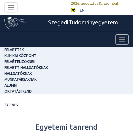
2026. augusztus 8., szombat
Toggle
EN
navigation
Szegedi Tudományegyetem
Toggl
navig
FELVETTEK
KLINIKAI KÖZPONT
FELVÉTELIZŐKNEK
FELVETT HALLGATÓKNAK
HALLGATÓKNAK
MUNKATÁRSAKNAK
ALUMNI
OKTATÁSI REND
Tanrend
Egyetemi tanrend