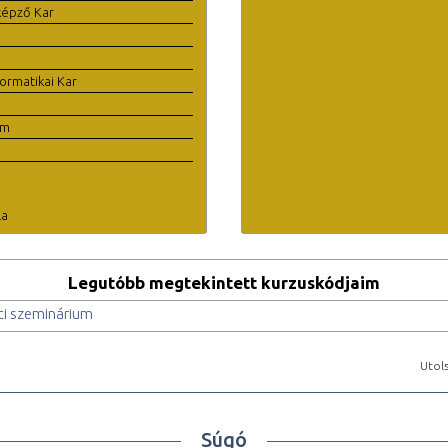
képző Kar
ormatikai Kar
em
la
Legutóbb megtekintett kurzuskódjaim
ti szeminárium
Utols
Súgó