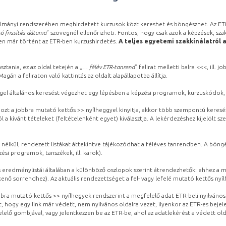
lmányi rendszerében meghirdetett kurzusok közt kereshet és böngészhet. Az ETR
ó frissítés dátuma
” szövegnél ellenőrizheti. Fontos, hogy csak azok a képzések, sza
ben már történt az ETR-ben kurzushirdetés.
A teljes egyetemi szakkínálatról 
sztania, ez az oldal tetején a „
… félév ETR-tanrend
” felirat melletti balra <<<, ill.
gán a feliraton való kattintás az oldalt alapállapotba állítja.
gel általános keresést végezhet egy lépésben a képzési programok, kurzuskódok, 
ozt a jobbra mutató kettős >> nyílheggyel kinyitja, akkor több szempontú keresé
l a kívánt tételeket (feltételenként egyet) kiválasztja. A lekérdezéshez kijelölt s
 nélkül, rendezett listákat áttekintve tájékozódhat a féléves tanrendben. A böng
ési programok, tanszékek, ill. karok).
eredménylistái általában a különböző oszlopok szerint átrendezhetők: ehhez a me
kenő sorrendhez). Az aktuális rendezettséget a fel- vagy lefelé mutató kettős nyí
obbra mutató kettős >> nyílhegyek rendszerint a megfelelő adat ETR-beli nyilváno
, hogy egy link már védett, nem nyilvános oldalra vezet, ilyenkor az ETR-es beje
lelő gombjával, vagy jelentkezzen be az ETR-be, ahol az adatlekérést a védett olda