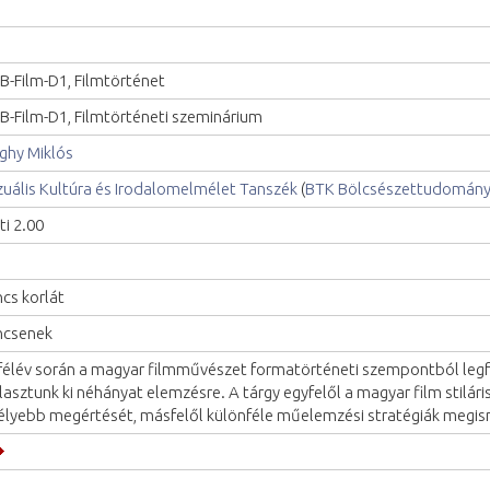
B-Film-D1, Filmtörténet
B-Film-D1, Filmtörténeti szeminárium
ghy Miklós
zuális Kultúra és Irodalomelmélet Tanszék
(
BTK Bölcsészettudományi
ti 2.00
ncs korlát
ncsenek
félév során a magyar filmművészet formatörténeti szempontból legf
lasztunk ki néhányat elemzésre. A tárgy egyfelől a magyar film stilári
lyebb megértését, másfelől különféle műelemzési stratégiák megis