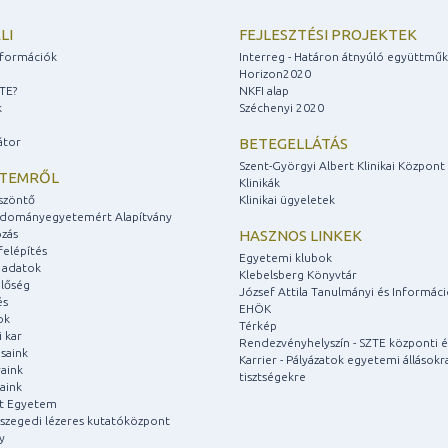
LI
FEJLESZTÉSI PROJEKTEK
információk
Interreg - Határon átnyúló együttmű
Horizon2020
ZTE?
NKFI alap
k
Széchenyi 2020
átor
BETEGELLÁTÁS
Szent-Györgyi Albert Klinikai Központ
ETEMRŐL
Klinikák
szöntő
Klinikai ügyeletek
udományegyetemért Alapítvány
zás
HASZNOS LINKEK
felépítés
Egyetemi klubok
 adatok
Klebelsberg Könyvtár
lőség
József Attila Tanulmányi és Informác
és
EHÖK
ok
Térkép
 kar
Rendezvényhelyszín - SZTE központi é
saink
Karrier - Pályázatok egyetemi állásokr
aink
tisztségekre
aink
át Egyetem
a szegedi lézeres kutatóközpont
y