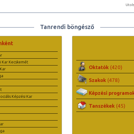
Utols
Tanrendi böngésző
nként
ar
i Kar Kecskemét
Oktatók
(420)
Kar
ga
Szakok
(478)
t
Képzési programo
ciális Képzési Kar
Tanszékek
(45)
ar
ága