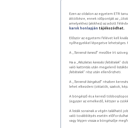
Ezen az oldalon az egyetem ETR tanu
áttöltésre, ennek időpontját az „
Utols
amelyekhez (akikhez) az adott félév
karok honlapján
tájékozódhat.
Először az egyetemi félévet kell kivála
nyílhegyekkel lépegetve lehetséges. Ma
A „
Tanrendi kereső
” mezőbe írt szöveg
Ha a „
Részletes keresési feltételek
” dob
való kattintás után megjelenő listákbó
feltételek
” rész után ellenőrizheti.
A „
Tanrendi böngésző
” részben keresés
lehet elkezdeni (oktatók, szakok, képz
A böngésző és a kereső többoszlopos 
(egyszer az emelkedő, kétszer a csök
A listák sorainak a végén található j
való továbblépés esetén előfordulhat
vagy lépjen vissza a böngészője megfe