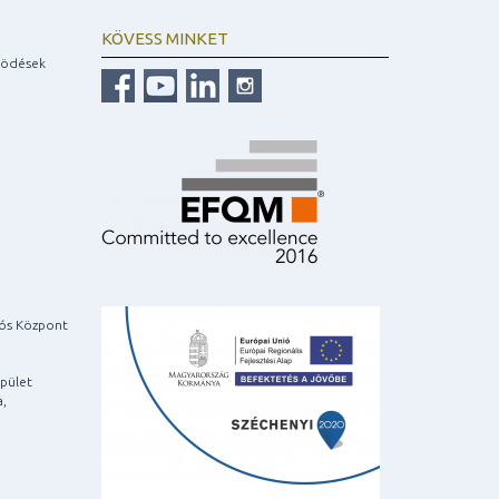
KÖVESS MINKET
ködések
iós Központ
pület
a,