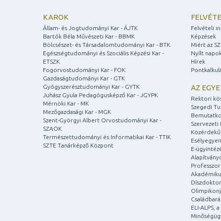
KAROK
FELVÉTE
Állam- és Jogtudományi Kar - ÁJTK
Felvételi 
Bartók Béla Művészeti Kar - BBMK
Képzések
Bölcsészet- és Társadalomtudományi Kar - BTK
Miért az S
Egészségtudományi és Szociális Képzési Kar -
Nyílt napo
ETSZK
Hírek
Fogorvostudományi Kar - FOK
Pontkalkul
Gazdaságtudományi Kar - GTK
Gyógyszerésztudományi Kar - GYTK
AZ EGY
Juhász Gyula Pedagógusképző Kar - JGYPK
Rektori kö
Mérnöki Kar - MK
Szegedi T
Mezőgazdasági Kar - MGK
Bemutatko
Szent-Györgyi Albert Orvostudományi Kar -
Szervezeti 
SZAOK
Közérdekű
Természettudományi és Informatikai Kar - TTIK
Esélyegyen
SZTE Tanárképző Központ
E-ügyintéz
Alapítvány
Professzori
Akadémiku
Díszdoktor
Olimpikonj
Családbar
ELI-ALPS, 
Minőségüg