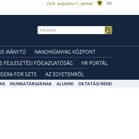
EN
2026. augusztus 7., péntek
S IRÁNYTŰ
NANOMŰANYAG KÖZPONT
ÉS FEJLESZTÉSI FŐIGAZGATÓSÁG
HR PORTÁL
SERA FOR SZTE
AZ EGYETEMRŐL
AK
MUNKATÁRSAKNAK
ALUMNI
OKTATÁSI REND