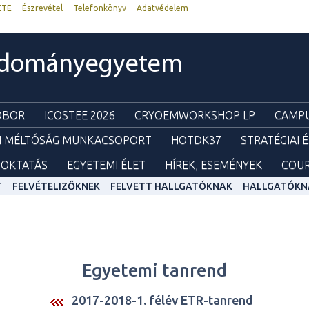
ZTE
Észrevétel
Telefonkönyv
Adatvédelem
udományegyetem
ZOBOR
ICOSTEE 2026
CRYOEMWORKSHOP LP
CAMPU
I MÉLTÓSÁG MUNKACSOPORT
HOTDK37
STRATÉGIAI 
OKTATÁS
EGYETEMI ÉLET
HÍREK, ESEMÉNYEK
COUR
T
FELVÉTELIZŐKNEK
FELVETT HALLGATÓKNAK
HALLGATÓKN
Egyetemi tanrend
2017-2018-1. félév ETR-tanrend