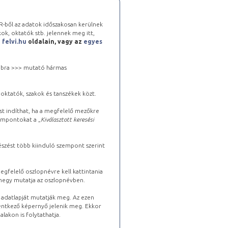
-ből az adatok időszakosan kerülnek
kok, oktatók stb. jelennek meg itt,
a
felvi.hu
oldalain, vagy az
egyes
 jobbra >>> mutató hármas
oktatók, szakok és tanszékek közt.
st indíthat, ha a megfelelő mezőkre
zempontokat a „
Kiválasztott keresési
észést több kiinduló szempont szerint
gfelelő oszlopnévre kell kattintania
lhegy mutatja az oszlopnévben.
s adatlapját mutatják meg. Az ezen
lentkező képernyő jelenik meg. Ekkor
lakon is folytathatja.