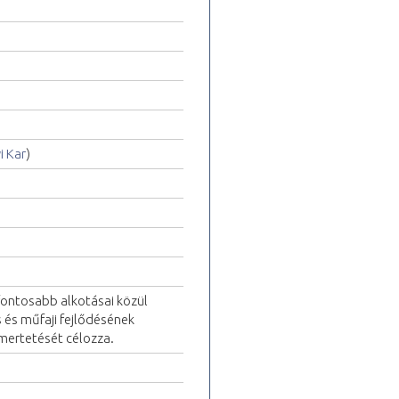
 Kar
)
ontosabb alkotásai közül
s és műfaji fejlődésének
mertetését célozza.