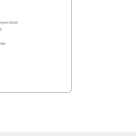
lyen kívüli
ő
tás