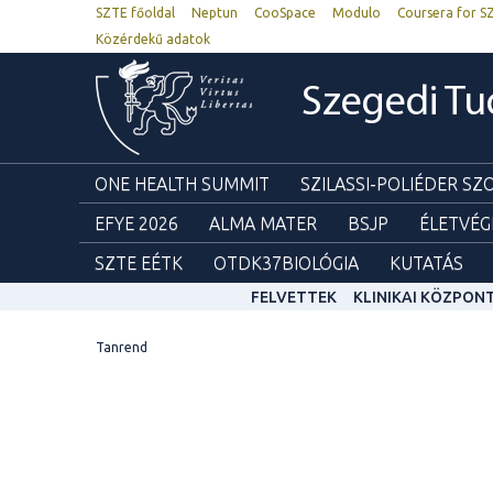
SZTE főoldal
Neptun
CooSpace
Modulo
Coursera for S
Közérdekű adatok
Szegedi T
ONE HEALTH SUMMIT
SZILASSI-POLIÉDER S
EFYE 2026
ALMA MATER
BSJP
ÉLETVÉG
SZTE EÉTK
OTDK37BIOLÓGIA
KUTATÁS
FELVETTEK
KLINIKAI KÖZPON
Tanrend