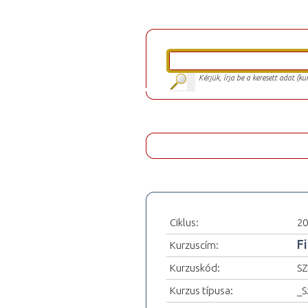
Kérjük, írja be a keresett adat (k
Ciklus:
20
F
Kurzuscím:
Kurzuskód:
SZ
Kurzus típusa:
_S