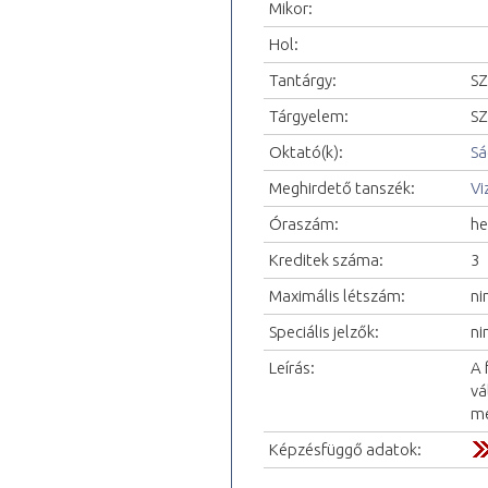
Mikor:
Hol:
Tantárgy:
SZ
Tárgyelem:
SZ
Oktató(k):
Sá
Meghirdető tanszék:
Vi
Óraszám:
he
Kreditek száma:
3
Maximális létszám:
ni
Speciális jelzők:
ni
Leírás:
A 
vá
mé
Képzésfüggő adatok: