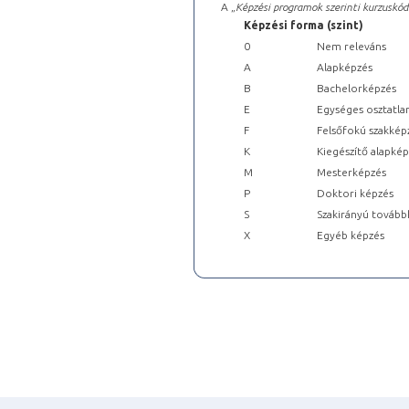
A „
Képzési programok szerinti kurzuskód
Képzési forma (szint)
0
Nem releváns
A
Alapképzés
B
Bachelorképzés
E
Egységes osztatla
F
Felsőfokú szakkép
K
Kiegészítő alapké
M
Mesterképzés
P
Doktori képzés
S
Szakirányú tovább
X
Egyéb képzés