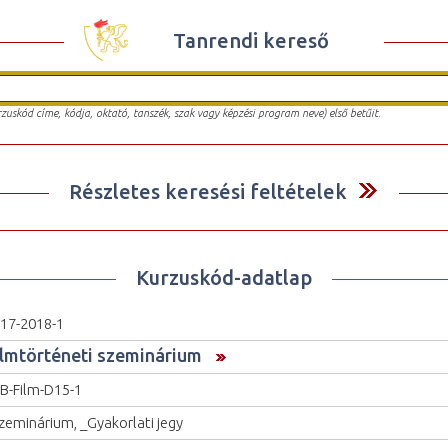
Tanrendi kereső
urzuskód címe, kódja, oktató, tanszék, szak vagy képzési program neve) első betűit.
Részletes keresési feltételek
Kurzuskód-adatlap
17-2018-1
ilmtörténeti szeminárium
B-Film-D15-1
zeminárium, _Gyakorlati jegy