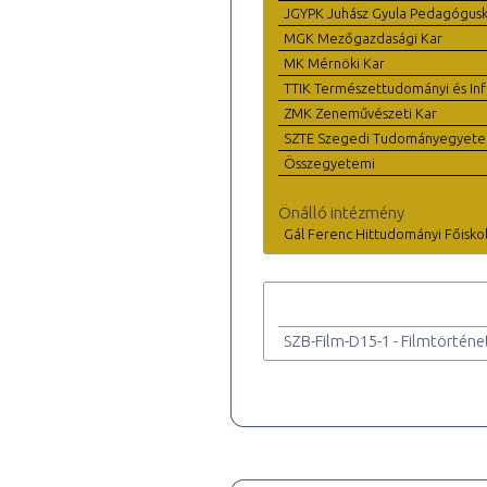
JGYPK Juhász Gyula Pedagógus
MGK Mezőgazdasági Kar
MK Mérnöki Kar
TTIK Természettudományi és Inf
ZMK Zeneművészeti Kar
SZTE Szegedi Tudományegyet
Összegyetemi
Önálló intézmény
Gál Ferenc Hittudományi Főisko
SZB-Film-D15-1 - Filmtörténe