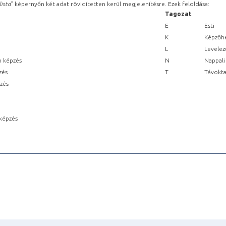
lista
” képernyőn két adat rövidítetten kerül megjelenítésre. Ezek feloldása:
Tagozat
E
Esti
K
Képzőhe
L
Levelez
n képzés
N
Nappali
zés
T
Távokta
pzés
képzés