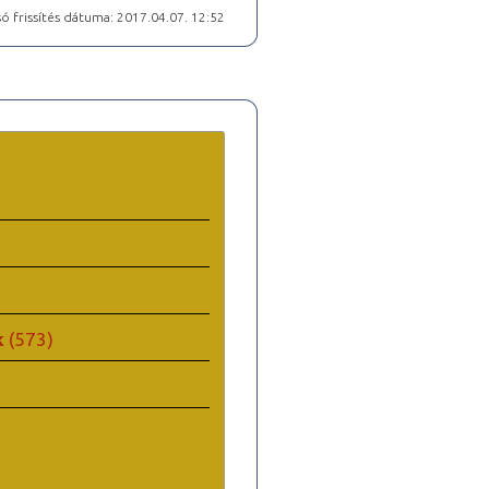
ó frissítés dátuma: 2017.04.07. 12:52
k
(573)