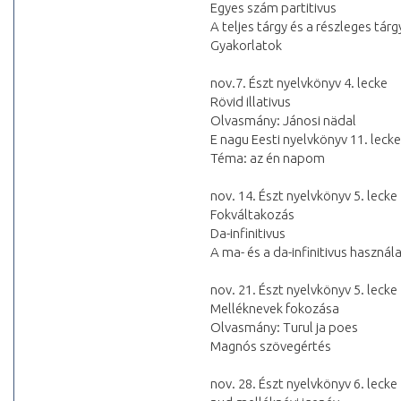
Egyes szám partitivus
A teljes tárgy és a részleges tárg
Gyakorlatok
nov.7. Észt nyelvkönyv 4. lecke
Rövid illativus
Olvasmány: Jánosi nädal
E nagu Eesti nyelvkönyv 11. lecke
Téma: az én napom
nov. 14. Észt nyelvkönyv 5. lecke
Fokváltakozás
Da-infinitivus
A ma- és a da-infinitivus haszn
nov. 21. Észt nyelvkönyv 5. lecke
Melléknevek fokozása
Olvasmány: Turul ja poes
Magnós szövegértés
nov. 28. Észt nyelvkönyv 6. lecke