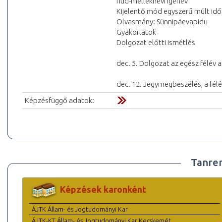
nud-melléknévi igenév
Kijelentő mód egyszerű múlt idő
Olvasmány: Sünnipäevapidu
Gyakorlatok
Dolgozat előtti ismétlés
dec. 5. Dolgozat az egész félév
dec. 12. Jegymegbeszélés, a félé
Képzésfüggő adatok:
Tanre
Képzések karonként
ÁJTK Állam- és Jogtudományi Kar
ÁJTK-KT Állam- és Jogtudományi Kar Kecskemét