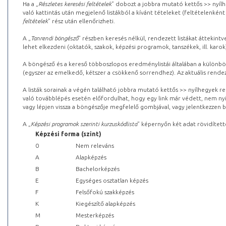
Ha a „
Részletes keresési feltételek
” dobozt a jobbra mutató kettős >> nyílh
való kattintás után megjelenő listákból a kívánt tételeket (feltételenként
feltételek
” rész után ellenőrizheti.
A „
Tanrendi böngésző
” részben keresés nélkül, rendezett listákat áttekin
lehet elkezdeni (oktatók, szakok, képzési programok, tanszékek, ill. karok
A böngésző és a kereső többoszlopos eredménylistái általában a különböz
(egyszer az emelkedő, kétszer a csökkenő sorrendhez). Az aktuális rendez
A listák sorainak a végén található jobbra mutató kettős >> nyílhegyek r
való továbblépés esetén előfordulhat, hogy egy link már védett, nem nyi
vagy lépjen vissza a böngészője megfelelő gombjával, vagy jelentkezzen be
A „
Képzési programok szerinti kurzuskódlista
” képernyőn két adat rövidített
Képzési forma (szint)
0
Nem releváns
A
Alapképzés
B
Bachelorképzés
E
Egységes osztatlan képzés
F
Felsőfokú szakképzés
K
Kiegészítő alapképzés
M
Mesterképzés