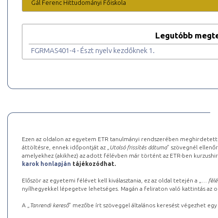
Gál Ferenc Hittudományi Főiskola
Legutóbb megte
FGRMAS401-4 - Észt nyelv kezdőknek 1.
Ezen az oldalon az egyetem ETR tanulmányi rendszerében meghirdetett k
áttöltésre, ennek időpontját az „
Utolsó frissítés dátuma
” szövegnél ellenőr
amelyekhez (akikhez) az adott félévben már történt az ETR-ben kurzushi
karok honlapján
tájékozódhat.
Először az egyetemi félévet kell kiválasztania, ez az oldal tetején a „
… félé
nyílhegyekkel lépegetve lehetséges. Magán a feliraton való kattintás az old
A „
Tanrendi kereső
” mezőbe írt szöveggel általános keresést végezhet egy