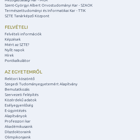
Szent-Györgyi Albert Orvostudományi Kar - SZAOK
Természettudományi és Informatikai Kar - TTIK
SZTE Tanárképző Központ
FELVÉTELI
Felvételi információk
Képzések
Miért az SZTE?
Nyílt napok
Hírek
Pontkalkulátor
AZ EGYETEMRŐL
Rektori köszöntő
Szegedi Tudományegyetemért Alapítvány
Bemutatkozás
Szervezeti felépítés
Közérdekű adatok
Esélyegyenlőség
E-ügyintézés
Alapítványok
Professzori kar
Akadémikusaink
Díszdoktoraink
Olimpikonjaink