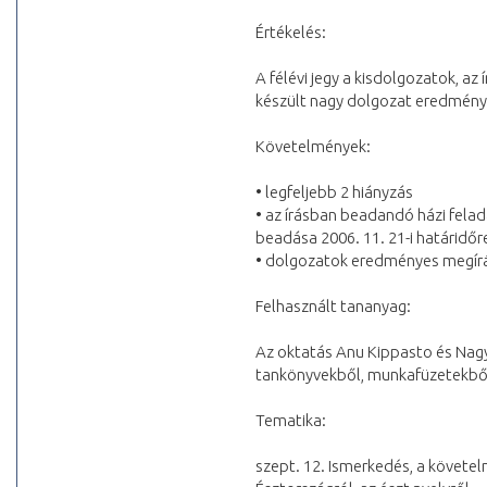
Értékelés:
A félévi jegy a kisdolgozatok, az
készült nagy dolgozat eredménye
Követelmények:
• legfeljebb 2 hiányzás
• az írásban beadandó házi felad
beadása 2006. 11. 21-i határidőr
• dolgozatok eredményes megír
Felhasznált tananyag:
Az oktatás Anu Kippasto és Nagy
tankönyvekből, munkafüzetekből
Tematika:
szept. 12. Ismerkedés, a követ