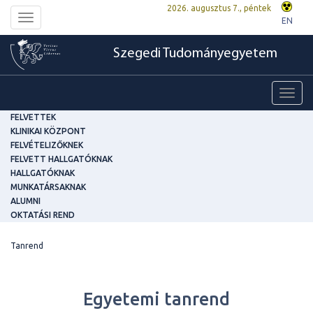
2026. augusztus 7., péntek
Toggle
EN
navigation
Szegedi Tudományegyetem
Toggl
navig
FELVETTEK
KLINIKAI KÖZPONT
FELVÉTELIZŐKNEK
FELVETT HALLGATÓKNAK
HALLGATÓKNAK
MUNKATÁRSAKNAK
ALUMNI
OKTATÁSI REND
Tanrend
Egyetemi tanrend