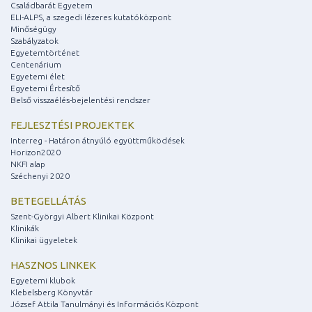
Családbarát Egyetem
ELI-ALPS, a szegedi lézeres kutatóközpont
Minőségügy
Szabályzatok
Egyetemtörténet
Centenárium
Egyetemi élet
Egyetemi Értesítő
Belső visszaélés-bejelentési rendszer
FEJLESZTÉSI PROJEKTEK
Interreg - Határon átnyúló együttműködések
Horizon2020
NKFI alap
Széchenyi 2020
BETEGELLÁTÁS
Szent-Györgyi Albert Klinikai Központ
Klinikák
Klinikai ügyeletek
HASZNOS LINKEK
Egyetemi klubok
Klebelsberg Könyvtár
József Attila Tanulmányi és Információs Központ