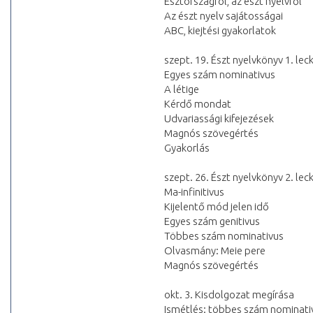
Észtországról, az észt nyelvről
Az észt nyelv sajátosságai
ABC, kiejtési gyakorlatok
szept. 19. Észt nyelvkönyv 1. lec
Egyes szám nominativus
A létige
Kérdő mondat
Udvariassági kifejezések
Magnós szövegértés
Gyakorlás
szept. 26. Észt nyelvkönyv 2. lec
Ma-infinitivus
Kijelentő mód jelen idő
Egyes szám genitivus
Többes szám nominativus
Olvasmány: Meie pere
Magnós szövegértés
okt. 3. Kisdolgozat megírása
Ismétlés: többes szám nominati