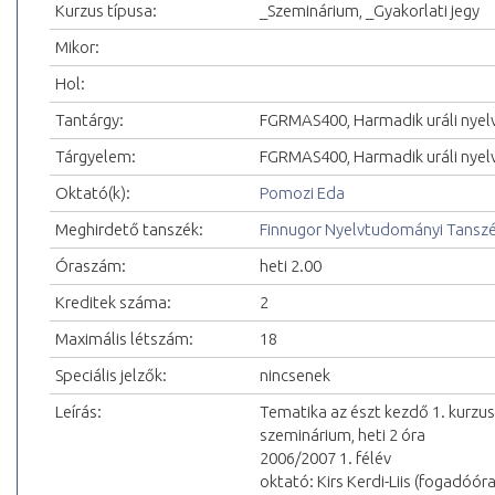
Kurzus típusa:
_Szeminárium, _Gyakorlati jegy
Mikor:
Hol:
Tantárgy:
FGRMAS400, Harmadik uráli nyel
Tárgyelem:
FGRMAS400, Harmadik uráli nyelv
Oktató(k):
Pomozi Eda
Meghirdető tanszék:
Finnugor Nyelvtudományi Tansz
Óraszám:
heti 2.00
Kreditek száma:
2
Maximális létszám:
18
Speciális jelzők:
nincsenek
Leírás:
Tematika az észt kezdő 1. kurzu
szeminárium, heti 2 óra
2006/2007 1. félév
oktató: Kirs Kerdi-Liis (fogadóór