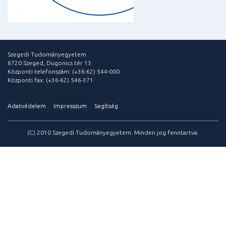
Szegedi Tudományegyetem
6720 Szeged, Dugonics tér 13.
Központi telefonszám: (+36-62) 544-000
Központi fax: (+36-62) 546-371
Adatvédelem
Impresszum
Segítség
(C) 2010 Szegedi Tudományegyetem. Minden jog fenntartva.