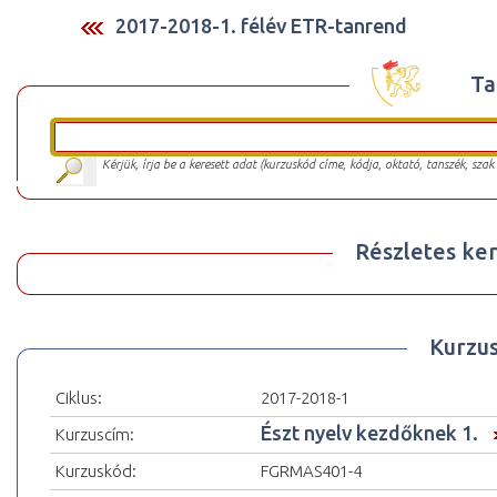
2017-2018-1. félév ETR-tanrend
Ta
Kérjük, írja be a keresett adat (kurzuskód címe, kódja, oktató, tanszék, szak
Részletes ker
Kurzu
Ciklus:
2017-2018-1
Észt nyelv kezdőknek 1.
Kurzuscím:
Kurzuskód:
FGRMAS401-4