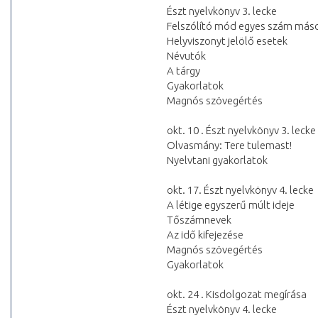
Észt nyelvkönyv 3. lecke
Felszólító mód egyes szám más
Helyviszonyt jelölő esetek
Névutók
A tárgy
Gyakorlatok
Magnós szövegértés
okt. 10 . Észt nyelvkönyv 3. lecke
Olvasmány: Tere tulemast!
Nyelvtani gyakorlatok
okt. 17. Észt nyelvkönyv 4. lecke
A létige egyszerű múlt ideje
Tőszámnevek
Az idő kifejezése
Magnós szövegértés
Gyakorlatok
okt. 24 . Kisdolgozat megírása
Észt nyelvkönyv 4. lecke