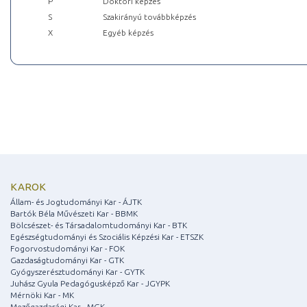
P
Doktori képzés
S
Szakirányú továbbképzés
X
Egyéb képzés
KAROK
Állam- és Jogtudományi Kar - ÁJTK
Bartók Béla Művészeti Kar - BBMK
Bölcsészet- és Társadalomtudományi Kar - BTK
Egészségtudományi és Szociális Képzési Kar - ETSZK
Fogorvostudományi Kar - FOK
Gazdaságtudományi Kar - GTK
Gyógyszerésztudományi Kar - GYTK
Juhász Gyula Pedagógusképző Kar - JGYPK
Mérnöki Kar - MK
Mezőgazdasági Kar - MGK