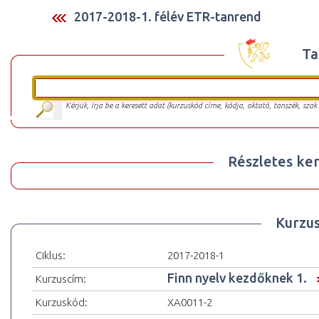
2017-2018-1. félév ETR-tanrend
Ta
Kérjük, írja be a keresett adat (kurzuskód címe, kódja, oktató, tanszék, szak
Részletes ker
Kurzu
Ciklus:
2017-2018-1
Finn nyelv kezdőknek 1.
Kurzuscím:
Kurzuskód:
XA0011-2