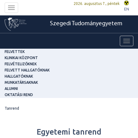
2026. augusztus 7., péntek
Toggle
EN
navigation
Szegedi Tudományegyetem
Toggl
navig
FELVETTEK
KLINIKAI KÖZPONT
FELVÉTELIZŐKNEK
FELVETT HALLGATÓKNAK
HALLGATÓKNAK
MUNKATÁRSAKNAK
ALUMNI
OKTATÁSI REND
Tanrend
Egyetemi tanrend