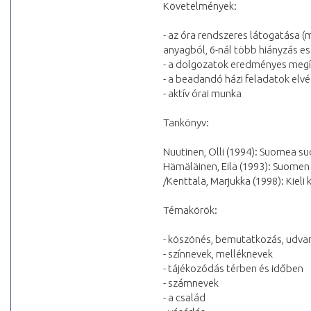
Követelmények:
- az óra rendszeres látogatása 
anyagból, 6-nál több hiányzás es
- a dolgozatok eredményes megí
- a beadandó házi feladatok elv
- aktív órai munka
Tankönyv:
Nuutinen, Olli (1994): Suomea suo
Hämäläinen, Eila (1993): Suomen h
/Kenttälä, Marjukka (1998): Kieli 
Témakörök:
- köszönés, bemutatkozás, udvari
- színnevek, melléknevek
- tájékozódás térben és időben
- számnevek
- a család