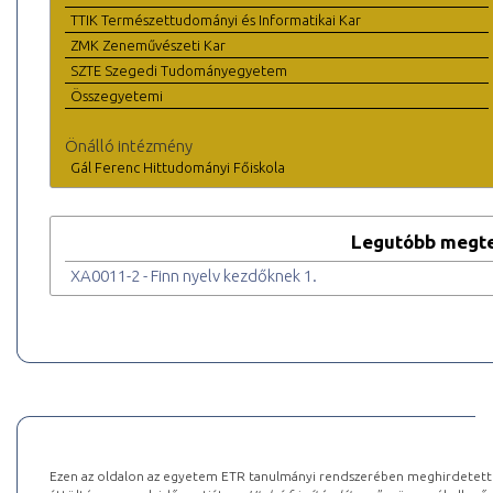
TTIK Természettudományi és Informatikai Kar
ZMK Zeneművészeti Kar
SZTE Szegedi Tudományegyetem
Összegyetemi
Önálló intézmény
Gál Ferenc Hittudományi Főiskola
Legutóbb megte
XA0011-2 - Finn nyelv kezdőknek 1.
Ezen az oldalon az egyetem ETR tanulmányi rendszerében meghirdetett k