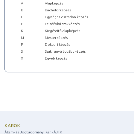
A
Alapképzés
B
Bachelorképzés
E
Egységes osztatlan képzés
F
Felsőfokú szakképzés
K
Kiegészítő alapképzés
M
Mesterképzés
P
Doktori képzés
S
Szakirányú továbbképzés
X
Egyéb képzés
KAROK
Állam- és Jogtudományi Kar - ÁJTK