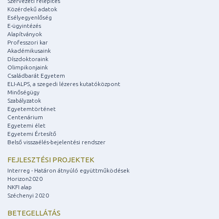
Szervezeti felépítés
Közérdekű adatok
Esélyegyenlőség
E-ügyintézés
Alapítványok
Professzori kar
Akadémikusaink
Díszdoktoraink
Olimpikonjaink
Családbarát Egyetem
ELI-ALPS, a szegedi lézeres kutatóközpont
Minőségügy
Szabályzatok
Egyetemtörténet
Centenárium
Egyetemi élet
Egyetemi Értesítő
Belső visszaélés-bejelentési rendszer
FEJLESZTÉSI PROJEKTEK
Interreg - Határon átnyúló együttműködések
Horizon2020
NKFI alap
Széchenyi 2020
BETEGELLÁTÁS