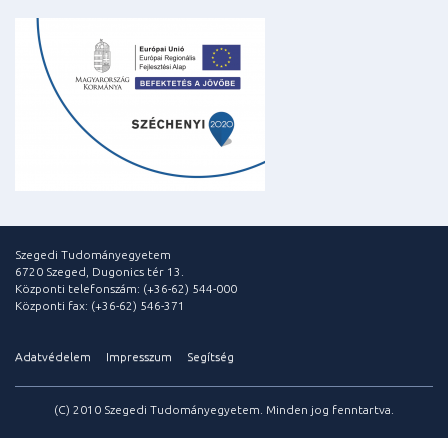
Szegedi Tudományegyetem
6720 Szeged, Dugonics tér 13.
Központi telefonszám: (+36-62) 544-000
Központi fax: (+36-62) 546-371
Adatvédelem
Impresszum
Segítség
(C) 2010 Szegedi Tudományegyetem. Minden jog fenntartva.