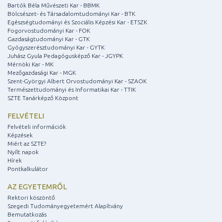
Bartók Béla Művészeti Kar - BBMK
Bölcsészet- és Társadalomtudományi Kar - BTK
Egészségtudományi és Szociális Képzési Kar - ETSZK
Fogorvostudományi Kar - FOK
Gazdaságtudományi Kar - GTK
Gyógyszerésztudományi Kar - GYTK
Juhász Gyula Pedagógusképző Kar - JGYPK
Mérnöki Kar - MK
Mezőgazdasági Kar - MGK
Szent-Györgyi Albert Orvostudományi Kar - SZAOK
Természettudományi és Informatikai Kar - TTIK
SZTE Tanárképző Központ
FELVÉTELI
Felvételi információk
Képzések
Miért az SZTE?
Nyílt napok
Hírek
Pontkalkulátor
AZ EGYETEMRŐL
Rektori köszöntő
Szegedi Tudományegyetemért Alapítvány
Bemutatkozás