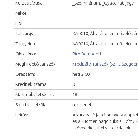
Kurzus típusa:
_Szeminárium, _Gyakorlati jegy
Mikor:
Hol:
Tantárgy:
XA0010, Általánosan művelő tá
Tárgyelem:
XA0010, Általánosan művelő tá
Oktató(k):
Bíró Bernadett
Meghirdető tanszék:
Kreditáló Tanszék
(
SZTE Szeged
Óraszám:
heti 2.00
Kreditek száma:
0
Maximális létszám:
18
Speciális jelzők:
nincsenek
Leírás:
A kurzus célja a finn nyelv alaps
és a Suomen harjoituksia I. cím
szövegeket, illetve feladatokat is