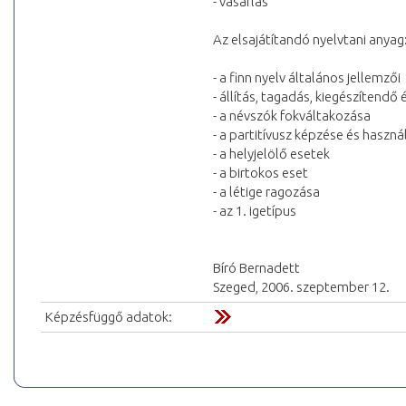
- vásárlás
Az elsajátítandó nyelvtani anyag
- a finn nyelv általános jellemzői
- állítás, tagadás, kiegészítend
- a névszók fokváltakozása
- a partitívusz képzése és haszná
- a helyjelölő esetek
- a birtokos eset
- a létige ragozása
- az 1. igetípus
Bíró Bernadett
Szeged, 2006. szeptember 12.
Képzésfüggő adatok: