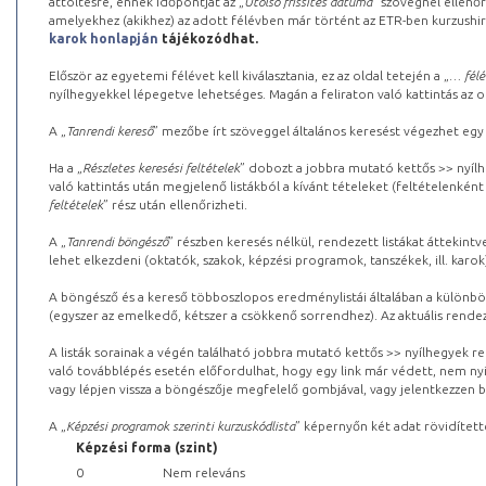
áttöltésre, ennek időpontját az „
Utolsó frissítés dátuma
” szövegnél ellenőr
amelyekhez (akikhez) az adott félévben már történt az ETR-ben kurzushi
karok honlapján
tájékozódhat.
Először az egyetemi félévet kell kiválasztania, ez az oldal tetején a „
… félé
nyílhegyekkel lépegetve lehetséges. Magán a feliraton való kattintás az old
A „
Tanrendi kereső
” mezőbe írt szöveggel általános keresést végezhet egy
Ha a „
Részletes keresési feltételek
” dobozt a jobbra mutató kettős >> nyílh
való kattintás után megjelenő listákból a kívánt tételeket (feltételenként
feltételek
” rész után ellenőrizheti.
A „
Tanrendi böngésző
” részben keresés nélkül, rendezett listákat áttekin
lehet elkezdeni (oktatók, szakok, képzési programok, tanszékek, ill. karok
A böngésző és a kereső többoszlopos eredménylistái általában a különböz
(egyszer az emelkedő, kétszer a csökkenő sorrendhez). Az aktuális rendez
A listák sorainak a végén található jobbra mutató kettős >> nyílhegyek r
való továbblépés esetén előfordulhat, hogy egy link már védett, nem nyi
vagy lépjen vissza a böngészője megfelelő gombjával, vagy jelentkezzen be
A „
Képzési programok szerinti kurzuskódlista
” képernyőn két adat rövidített
Képzési forma (szint)
0
Nem releváns