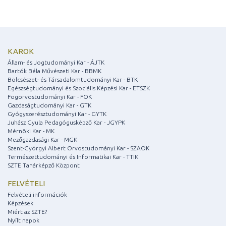
KAROK
Állam- és Jogtudományi Kar - ÁJTK
Bartók Béla Művészeti Kar - BBMK
Bölcsészet- és Társadalomtudományi Kar - BTK
Egészségtudományi és Szociális Képzési Kar - ETSZK
Fogorvostudományi Kar - FOK
Gazdaságtudományi Kar - GTK
Gyógyszerésztudományi Kar - GYTK
Juhász Gyula Pedagógusképző Kar - JGYPK
Mérnöki Kar - MK
Mezőgazdasági Kar - MGK
Szent-Györgyi Albert Orvostudományi Kar - SZAOK
Természettudományi és Informatikai Kar - TTIK
SZTE Tanárképző Központ
FELVÉTELI
Felvételi információk
Képzések
Miért az SZTE?
Nyílt napok