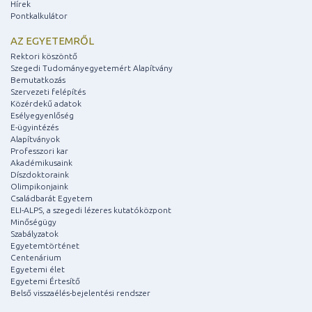
Hírek
Pontkalkulátor
AZ EGYETEMRŐL
Rektori köszöntő
Szegedi Tudományegyetemért Alapítvány
Bemutatkozás
Szervezeti felépítés
Közérdekű adatok
Esélyegyenlőség
E-ügyintézés
Alapítványok
Professzori kar
Akadémikusaink
Díszdoktoraink
Olimpikonjaink
Családbarát Egyetem
ELI-ALPS, a szegedi lézeres kutatóközpont
Minőségügy
Szabályzatok
Egyetemtörténet
Centenárium
Egyetemi élet
Egyetemi Értesítő
Belső visszaélés-bejelentési rendszer