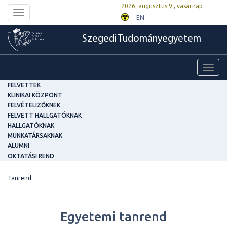
2026. augusztus 9., vasárnap
Toggle
EN
navigation
Szegedi Tudományegyetem
Toggl
navig
FELVETTEK
KLINIKAI KÖZPONT
FELVÉTELIZŐKNEK
FELVETT HALLGATÓKNAK
HALLGATÓKNAK
MUNKATÁRSAKNAK
ALUMNI
OKTATÁSI REND
Tanrend
Egyetemi tanrend