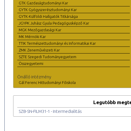
GTK Gazdaságtudományi Kar
GYTK Gyógyszerésztudományi Kar
GYTK-Külföldi Hallgatók Titkársága
JGYPK Juhász Gyula Pedagógusképző Kar
MGK Mezőgazdasági Kar
MK Mérnöki Kar
TTIK Természettudományi és Informatikai Kar
ZMK Zeneművészeti Kar
SZTE Szegedi Tudományegyetem
Összegyetemi
Önálló intézmény
Gál Ferenc Hittudományi Főiskola
Legutóbb megte
SZB-SN-FILM31-1 - Intermedialitás