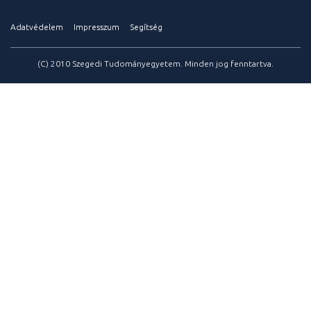
Adatvédelem
Impresszum
Segítség
(C) 2010 Szegedi Tudományegyetem. Minden jog fenntartva.