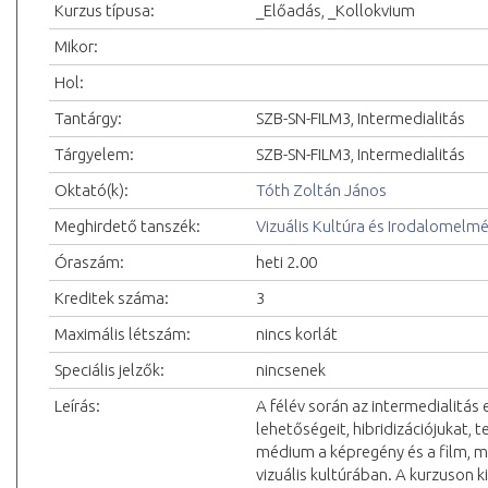
Kurzus típusa:
_Előadás, _Kollokvium
Mikor:
Hol:
Tantárgy:
SZB-SN-FILM3, Intermedialitás
Tárgyelem:
SZB-SN-FILM3, Intermedialitás
Oktató(k):
Tóth Zoltán János
Meghirdető tanszék:
Vizuális Kultúra és Irodalomelm
Óraszám:
heti 2.00
Kreditek száma:
3
Maximális létszám:
nincs korlát
Speciális jelzők:
nincsenek
Leírás:
A félév során az intermedialitá
lehetőségeit, hibridizációjukat, t
médium a képregény és a film, m
vizuális kultúrában. A kurzuson 