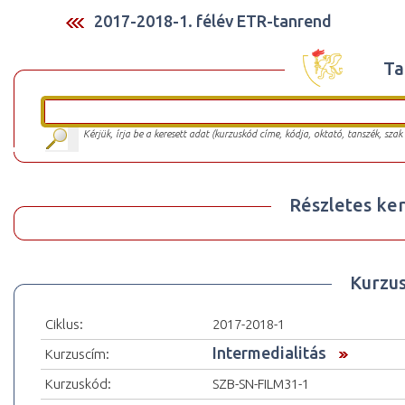
2017-2018-1. félév ETR-tanrend
Ta
Kérjük, írja be a keresett adat (kurzuskód címe, kódja, oktató, tanszék, szak
Részletes ker
Kurzu
Ciklus:
2017-2018-1
Intermedialitás
Kurzuscím:
Kurzuskód:
SZB-SN-FILM31-1