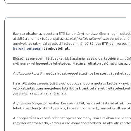
Ezen az oldalon az egyetem ETR tanulmányi rendszerében meghirdetett k
áttöltésre, ennek időpontját az „
Utolsó frissítés dátuma
” szövegnél ellenőr
amelyekhez (akikhez) az adott félévben már történt az ETR-ben kurzushi
karok honlapján
tájékozódhat.
Először az egyetemi félévet kell kiválasztania, ez az oldal tetején a „
… félé
nyílhegyekkel lépegetve lehetséges. Magán a feliraton való kattintás az old
A „
Tanrendi kereső
” mezőbe írt szöveggel általános keresést végezhet egy
Ha a „
Részletes keresési feltételek
” dobozt a jobbra mutató kettős >> nyílh
való kattintás után megjelenő listákból a kívánt tételeket (feltételenként
feltételek
” rész után ellenőrizheti.
A „
Tanrendi böngésző
” részben keresés nélkül, rendezett listákat áttekin
lehet elkezdeni (oktatók, szakok, képzési programok, tanszékek, ill. karok
A böngésző és a kereső többoszlopos eredménylistái általában a különböz
(egyszer az emelkedő, kétszer a csökkenő sorrendhez). Az aktuális rendez