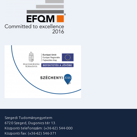
Szegedi Tudományegyetem
6720 Szeged, Dugonics tér 13.
Központi telefonszám: (+36-62) 544-000
Központi fax: (+36-62) 546-371