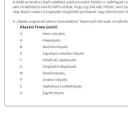
A listák sorainak a végén található jobbra mutató kettős >> nyílhegyek r
való továbblépés esetén előfordulhat, hogy egy link már védett, nem nyi
vagy lépjen vissza a böngészője megfelelő gombjával, vagy jelentkezzen be
A „
Képzési programok szerinti kurzuskódlista
” képernyőn két adat rövidített
Képzési forma (szint)
0
Nem releváns
A
Alapképzés
B
Bachelorképzés
E
Egységes osztatlan képzés
F
Felsőfokú szakképzés
K
Kiegészítő alapképzés
M
Mesterképzés
P
Doktori képzés
S
Szakirányú továbbképzés
X
Egyéb képzés