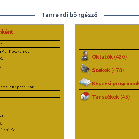
Tanrendi böngésző
nként
ar
i Kar Kecskemét
Oktatók
(420)
Kar
ga
Szakok
(478)
t
Képzési programo
ciális Képzési Kar
Tanszékek
(45)
ar
ága
képző Kar