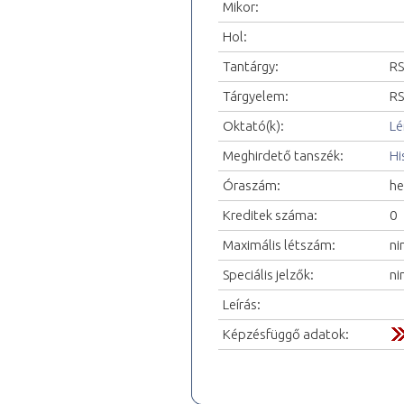
Mikor:
Hol:
Tantárgy:
RS
Tárgyelem:
RS
Oktató(k):
Lé
Meghirdető tanszék:
Hi
Óraszám:
he
Kreditek száma:
0
Maximális létszám:
ni
Speciális jelzők:
ni
Leírás:
Képzésfüggő adatok: