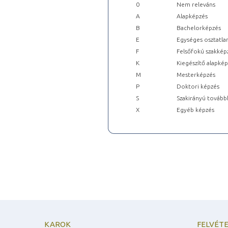
0
Nem releváns
A
Alapképzés
B
Bachelorképzés
E
Egységes osztatla
F
Felsőfokú szakkép
K
Kiegészítő alapké
M
Mesterképzés
P
Doktori képzés
S
Szakirányú tovább
X
Egyéb képzés
KAROK
FELVÉTE