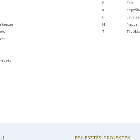
E
Esti
K
Képzőhe
L
Levelez
n képzés
N
Nappali
zés
T
Távokta
pzés
képzés
LI
FEJLESZTÉSI PROJEKTEK