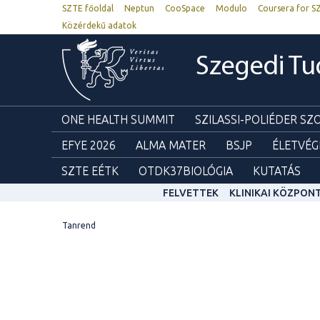
SZTE főoldal
Neptun
CooSpace
Modulo
Coursera for S
Közérdekű adatok
Szegedi T
ONE HEALTH SUMMIT
SZILASSI-POLIÉDER S
EFYE 2026
ALMA MATER
BSJP
ÉLETVÉG
SZTE EÉTK
OTDK37BIOLÓGIA
KUTATÁS
FELVETTEK
KLINIKAI KÖZPON
Tanrend