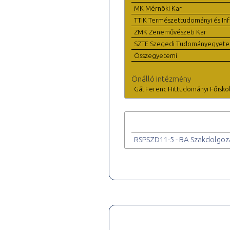
MK Mérnöki Kar
TTIK Természettudományi és Inf
ZMK Zeneművészeti Kar
SZTE Szegedi Tudományegyet
Összegyetemi
Önálló intézmény
Gál Ferenc Hittudományi Főisko
RSPSZD11-5 - BA Szakdolgoz