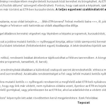
lmányi rendszerében meghirdetett kurzusok közt kereshet és böngészhet. Az ETR
ó frissítés dátuma
” szövegnél ellenőrizheti. Fontos, hogy csak azok a képzések, sza
ben már történt az ETR-ben kurzushirdetés.
A teljes egyetemi szakkínálatról 
sztania, ez az oldal tetején a „
… félév ETR-tanrend
” felirat melletti balra <<<, ill.
gán a feliraton való kattintás az oldalt alapállapotba állítja.
gel általános keresést végezhet egy lépésben a képzési programok, kurzuskódok, 
ozt a jobbra mutató kettős >> nyílheggyel kinyitja, akkor több szempontú keresé
l a kívánt tételeket (feltételenként egyet) kiválasztja. A lekérdezéshez kijelölt s
 nélkül, rendezett listákat áttekintve tájékozódhat a féléves tanrendben. A böng
ési programok, tanszékek, ill. karok).
eredménylistái általában a különböző oszlopok szerint átrendezhetők: ehhez a me
kenő sorrendhez). Az aktuális rendezettséget a fel- vagy lefelé mutató kettős nyí
obbra mutató kettős >> nyílhegyek rendszerint a megfelelő adat ETR-beli nyilváno
, hogy egy link már védett, nem nyilvános oldalra vezet, ilyenkor az ETR-es beje
lelő gombjával, vagy jelentkezzen be az ETR-be, ahol az adatlekérést a védett olda
lista
” képernyőn két adat rövidítetten kerül megjelenítésre. Ezek feloldása:
Tagozat