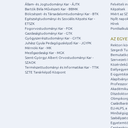
Állam- és Jogtudományi Kar - ÁJTK
Felvételi 
Bartók Béla Művészeti Kar - BBMK
Képzések
Bölcsészet- és Társadalomtudományi Kar - BTK
Miért az S
Egészségtudományi és Szociális Képzési Kar -
Nyílt napo
ETSZK
Hírek
Fogorvostudományi Kar - FOK
Pontkalkul
Gazdaságtudományi Kar - GTK
Gyógyszerésztudományi Kar - GYTK
AZ EGY
Juhász Gyula Pedagógusképző Kar - JGYPK
Rektori kö
Mérnöki Kar - MK
Szegedi T
Mezőgazdasági Kar - MGK
Bemutatko
Szent-Györgyi Albert Orvostudományi Kar -
Szervezeti 
SZAOK
Közérdekű
Természettudományi és Informatikai Kar - TTIK
Esélyegyen
SZTE Tanárképző Központ
E-ügyintéz
Alapítvány
Professzori
Akadémiku
Díszdoktor
Olimpikonj
Családbar
ELI-ALPS, 
Minőségüg
Szabályzat
Egyetemtö
Centenári