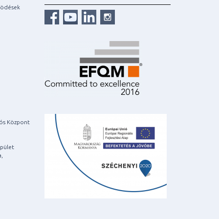
ködések
iós Központ
pület
a,