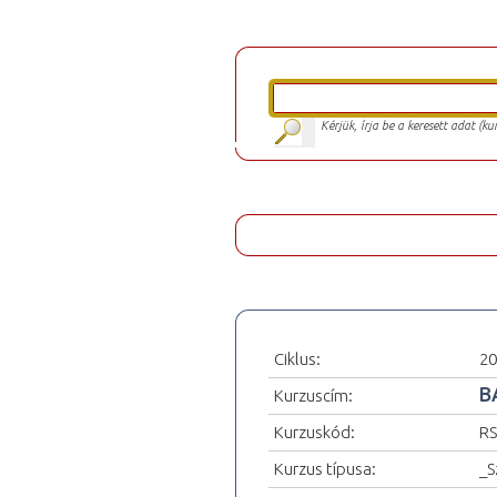
Kérjük, írja be a keresett adat (k
Ciklus:
20
B
Kurzuscím:
Kurzuskód:
RS
Kurzus típusa:
_S