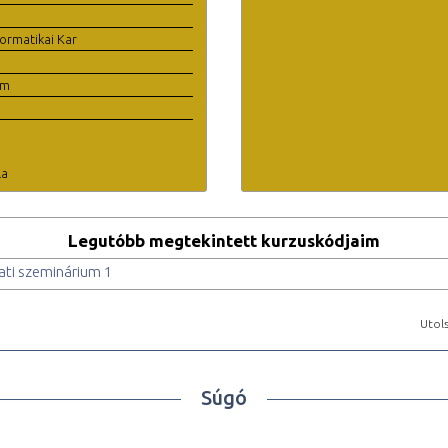
ormatikai Kar
em
la
Legutóbb megtekintett kurzuskódjaim
ati szeminárium 1
Utols
Súgó