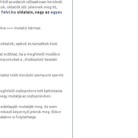
-ből az adatok időszakosan kerülnek
kok, oktatók stb. jelennek meg itt,
a
felvi.hu
oldalain, vagy az
egyes
 jobbra >>> mutató hármas
oktatók, szakok és tanszékek közt.
st indíthat, ha a megfelelő mezőkre
zempontokat a „
Kiválasztott keresési
észést több kiinduló szempont szerint
gfelelő oszlopnévre kell kattintania
lhegy mutatja az oszlopnévben.
s adatlapját mutatják meg. Az ezen
lentkező képernyő jelenik meg. Ekkor
lakon is folytathatja.