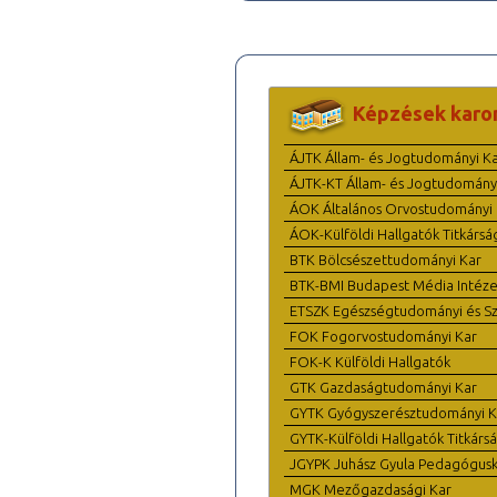
Képzések karo
ÁJTK Állam- és Jogtudományi K
ÁJTK-KT Állam- és Jogtudomány
ÁOK Általános Orvostudományi 
ÁOK-Külföldi Hallgatók Titkársá
BTK Bölcsészettudományi Kar
BTK-BMI Budapest Média Intéze
ETSZK Egészségtudományi és Szo
FOK Fogorvostudományi Kar
FOK-K Külföldi Hallgatók
GTK Gazdaságtudományi Kar
GYTK Gyógyszerésztudományi K
GYTK-Külföldi Hallgatók Titkárs
JGYPK Juhász Gyula Pedagógus
MGK Mezőgazdasági Kar