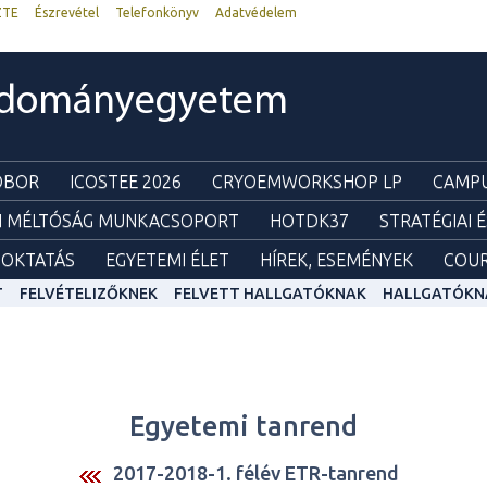
ZTE
Észrevétel
Telefonkönyv
Adatvédelem
udományegyetem
ZOBOR
ICOSTEE 2026
CRYOEMWORKSHOP LP
CAMPU
I MÉLTÓSÁG MUNKACSOPORT
HOTDK37
STRATÉGIAI 
OKTATÁS
EGYETEMI ÉLET
HÍREK, ESEMÉNYEK
COUR
T
FELVÉTELIZŐKNEK
FELVETT HALLGATÓKNAK
HALLGATÓKN
Egyetemi tanrend
2017-2018-1. félév ETR-tanrend