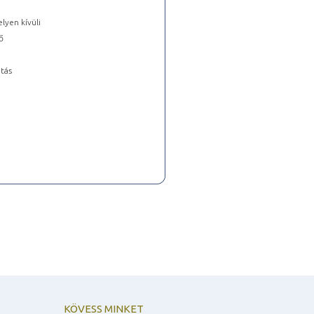
lyen kívüli
ő
tás
KÖVESS MINKET