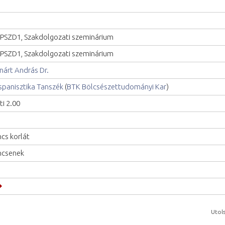
PSZD1, Szakdolgozati szeminárium
PSZD1, Szakdolgozati szeminárium
nárt András Dr.
spanisztika Tanszék
(
BTK Bölcsészettudományi Kar
)
ti 2.00
ncs korlát
ncsenek
Utols