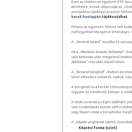
Ezen az oldalon az egyetem ETR tanu
áttöltésre, ennek időpontját az „
Utols
amelyekhez (akikhez) az adott félév
karok honlapján
tájékozódhat.
Először az egyetemi félévet kell kivála
nyílhegyekkel lépegetve lehetséges. Ma
A „
Tanrendi kereső
” mezőbe írt szöveg
Ha a „
Részletes keresési feltételek
” dob
való kattintás után megjelenő listákbó
feltételek
” rész után ellenőrizheti.
A „
Tanrendi böngésző
” részben keresés
lehet elkezdeni (oktatók, szakok, képz
A böngésző és a kereső többoszlopos 
(egyszer az emelkedő, kétszer a csök
A listák sorainak a végén található j
való továbblépés esetén előfordulhat
vagy lépjen vissza a böngészője megfe
A „
Képzési programok szerinti kurzuskód
Képzési forma (szint)