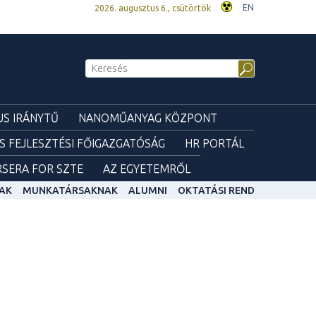
EN
2026. augusztus 6., csütörtök
S IRÁNYTŰ
NANOMŰANYAG KÖZPONT
ÉS FEJLESZTÉSI FŐIGAZGATÓSÁG
HR PORTÁL
SERA FOR SZTE
AZ EGYETEMRŐL
AK
MUNKATÁRSAKNAK
ALUMNI
OKTATÁSI REND