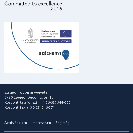
Szegedi Tudományegyetem
6720 Szeged, Dugonics tér 13.
Központi telefonszám: (+36-62) 544-000
Központi fax: (+36-62) 546-371
Adatvédelem
Impresszum
Segítség