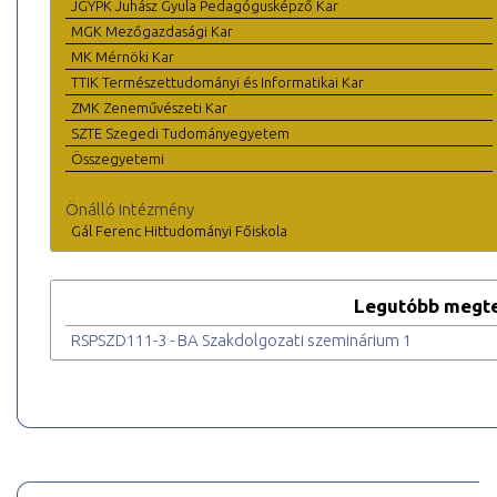
JGYPK Juhász Gyula Pedagógusképző Kar
MGK Mezőgazdasági Kar
MK Mérnöki Kar
TTIK Természettudományi és Informatikai Kar
ZMK Zeneművészeti Kar
SZTE Szegedi Tudományegyetem
Összegyetemi
Önálló intézmény
Gál Ferenc Hittudományi Főiskola
Legutóbb megte
RSPSZD111-3 - BA Szakdolgozati szeminárium 1