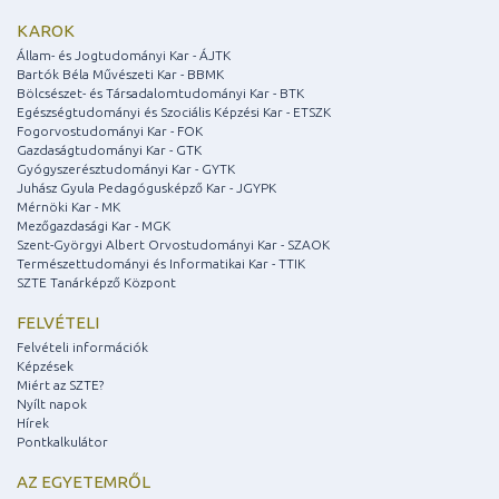
KAROK
Állam- és Jogtudományi Kar - ÁJTK
Bartók Béla Művészeti Kar - BBMK
Bölcsészet- és Társadalomtudományi Kar - BTK
Egészségtudományi és Szociális Képzési Kar - ETSZK
Fogorvostudományi Kar - FOK
Gazdaságtudományi Kar - GTK
Gyógyszerésztudományi Kar - GYTK
Juhász Gyula Pedagógusképző Kar - JGYPK
Mérnöki Kar - MK
Mezőgazdasági Kar - MGK
Szent-Györgyi Albert Orvostudományi Kar - SZAOK
Természettudományi és Informatikai Kar - TTIK
SZTE Tanárképző Központ
FELVÉTELI
Felvételi információk
Képzések
Miért az SZTE?
Nyílt napok
Hírek
Pontkalkulátor
AZ EGYETEMRŐL