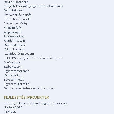
Rektori köszöntő
Szegedi Tudományegyetemért Alapítvány
Bemutatkozás
Szervezeti felépítés
Közérdekű adatok
Esélyegyenlőség
E-ügyintézés
Alapítványok
Professzori kar
Akadémikusaink
Díszdoktoraink
Olimpikonjaink
Családbarát Egyetem
ELI-ALPS, a szegedi lézeres kutatóközpont
Minőségügy
Szabályzatok
Egyetemtörténet
Centenárium
Egyetemi élet
Egyetemi Értesítő
Belső visszaélés-bejelentési rendszer
FEJLESZTÉSI PROJEKTEK
Interreg - Határon átnyúló együttműködések
Horizon2020
NKFI alap