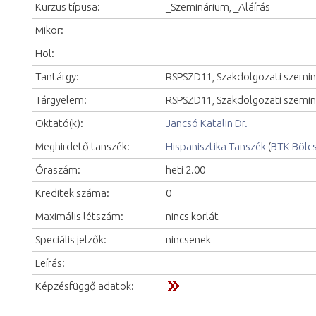
Kurzus típusa:
_Szeminárium, _Aláírás
Mikor:
Hol:
Tantárgy:
RSPSZD11, Szakdolgozati szemi
Tárgyelem:
RSPSZD11, Szakdolgozati szeminá
Oktató(k):
Jancsó Katalin Dr.
Meghirdető tanszék:
Hispanisztika Tanszék
(
BTK Bölc
Óraszám:
heti 2.00
Kreditek száma:
0
Maximális létszám:
nincs korlát
Speciális jelzők:
nincsenek
Leírás:
Képzésfüggő adatok: