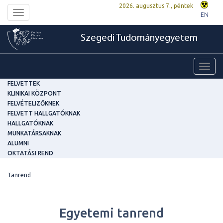
2026. augusztus 7., péntek
Toggle
EN
navigation
Szegedi Tudományegyetem
Toggl
navig
FELVETTEK
KLINIKAI KÖZPONT
FELVÉTELIZŐKNEK
FELVETT HALLGATÓKNAK
HALLGATÓKNAK
MUNKATÁRSAKNAK
ALUMNI
OKTATÁSI REND
Tanrend
Egyetemi tanrend