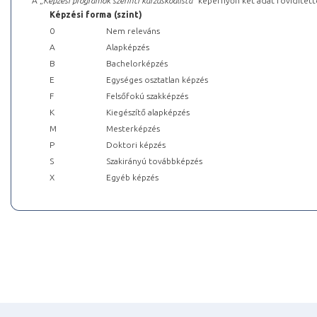
A „
Képzési programok szerinti kurzuskódlista
” képernyőn két adat rövidített
Képzési forma (szint)
0
Nem releváns
A
Alapképzés
B
Bachelorképzés
E
Egységes osztatlan képzés
F
Felsőfokú szakképzés
K
Kiegészítő alapképzés
M
Mesterképzés
P
Doktori képzés
S
Szakirányú továbbképzés
X
Egyéb képzés