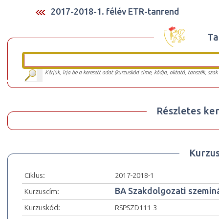
2017-2018-1. félév ETR-tanrend
Ta
Kérjük, írja be a keresett adat (kurzuskód címe, kódja, oktató, tanszék, szak
Részletes ker
Kurzu
Ciklus:
2017-2018-1
BA Szakdolgozati szemin
Kurzuscím:
Kurzuskód:
RSPSZD111-3