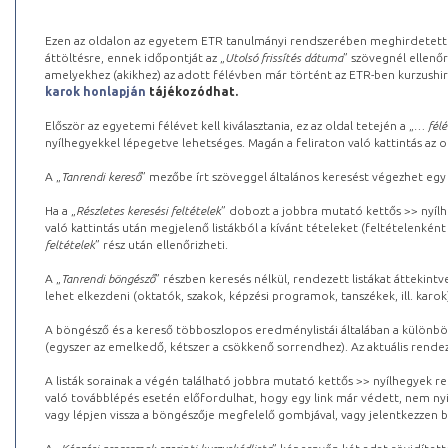
Ezen az oldalon az egyetem ETR tanulmányi rendszerében meghirdetett k
áttöltésre, ennek időpontját az „
Utolsó frissítés dátuma
” szövegnél ellenőr
amelyekhez (akikhez) az adott félévben már történt az ETR-ben kurzushi
karok honlapján
tájékozódhat.
Először az egyetemi félévet kell kiválasztania, ez az oldal tetején a „
… félé
nyílhegyekkel lépegetve lehetséges. Magán a feliraton való kattintás az old
A „
Tanrendi kereső
” mezőbe írt szöveggel általános keresést végezhet egy
Ha a „
Részletes keresési feltételek
” dobozt a jobbra mutató kettős >> nyílh
való kattintás után megjelenő listákból a kívánt tételeket (feltételenként
feltételek
” rész után ellenőrizheti.
A „
Tanrendi böngésző
” részben keresés nélkül, rendezett listákat áttekin
lehet elkezdeni (oktatók, szakok, képzési programok, tanszékek, ill. karok
A böngésző és a kereső többoszlopos eredménylistái általában a különböz
(egyszer az emelkedő, kétszer a csökkenő sorrendhez). Az aktuális rendez
A listák sorainak a végén található jobbra mutató kettős >> nyílhegyek r
való továbblépés esetén előfordulhat, hogy egy link már védett, nem nyi
vagy lépjen vissza a böngészője megfelelő gombjával, vagy jelentkezzen be