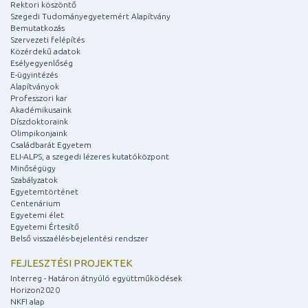
Rektori köszöntő
Szegedi Tudományegyetemért Alapítvány
Bemutatkozás
Szervezeti felépítés
Közérdekű adatok
Esélyegyenlőség
E-ügyintézés
Alapítványok
Professzori kar
Akadémikusaink
Díszdoktoraink
Olimpikonjaink
Családbarát Egyetem
ELI-ALPS, a szegedi lézeres kutatóközpont
Minőségügy
Szabályzatok
Egyetemtörténet
Centenárium
Egyetemi élet
Egyetemi Értesítő
Belső visszaélés-bejelentési rendszer
FEJLESZTÉSI PROJEKTEK
Interreg - Határon átnyúló együttműködések
Horizon2020
NKFI alap