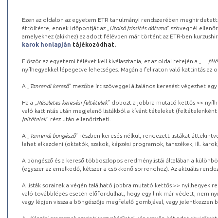
Ezen az oldalon az egyetem ETR tanulmányi rendszerében meghirdetett k
áttöltésre, ennek időpontját az „
Utolsó frissítés dátuma
” szövegnél ellenőr
amelyekhez (akikhez) az adott félévben már történt az ETR-ben kurzushi
karok honlapján
tájékozódhat.
Először az egyetemi félévet kell kiválasztania, ez az oldal tetején a „
… félé
nyílhegyekkel lépegetve lehetséges. Magán a feliraton való kattintás az old
A „
Tanrendi kereső
” mezőbe írt szöveggel általános keresést végezhet egy
Ha a „
Részletes keresési feltételek
” dobozt a jobbra mutató kettős >> nyílh
való kattintás után megjelenő listákból a kívánt tételeket (feltételenként
feltételek
” rész után ellenőrizheti.
A „
Tanrendi böngésző
” részben keresés nélkül, rendezett listákat áttekin
lehet elkezdeni (oktatók, szakok, képzési programok, tanszékek, ill. karok
A böngésző és a kereső többoszlopos eredménylistái általában a különböz
(egyszer az emelkedő, kétszer a csökkenő sorrendhez). Az aktuális rendez
A listák sorainak a végén található jobbra mutató kettős >> nyílhegyek r
való továbblépés esetén előfordulhat, hogy egy link már védett, nem nyi
vagy lépjen vissza a böngészője megfelelő gombjával, vagy jelentkezzen be