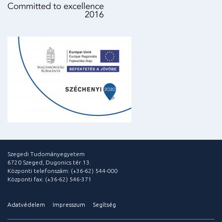
Szegedi Tudományegyetem
6720 Szeged, Dugonics tér 13.
Központi telefonszám: (+36-62) 544-000
Központi fax: (+36-62) 546-371
Adatvédelem
Impresszum
Segítség