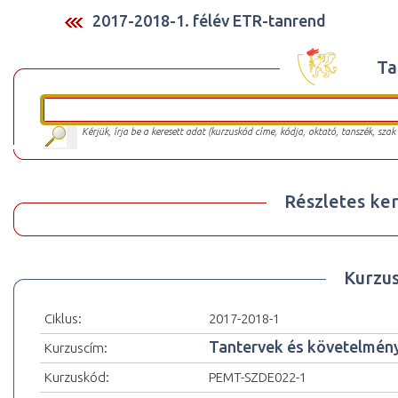
2017-2018-1. félév ETR-tanrend
Ta
Kérjük, írja be a keresett adat (kurzuskód címe, kódja, oktató, tanszék, szak
Részletes ker
Kurzu
Ciklus:
2017-2018-1
Tantervek és követelmén
Kurzuscím:
Kurzuskód:
PEMT-SZDE022-1