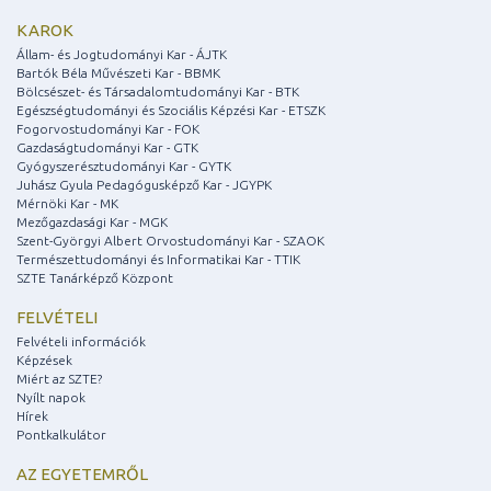
KAROK
Állam- és Jogtudományi Kar - ÁJTK
Bartók Béla Művészeti Kar - BBMK
Bölcsészet- és Társadalomtudományi Kar - BTK
Egészségtudományi és Szociális Képzési Kar - ETSZK
Fogorvostudományi Kar - FOK
Gazdaságtudományi Kar - GTK
Gyógyszerésztudományi Kar - GYTK
Juhász Gyula Pedagógusképző Kar - JGYPK
Mérnöki Kar - MK
Mezőgazdasági Kar - MGK
Szent-Györgyi Albert Orvostudományi Kar - SZAOK
Természettudományi és Informatikai Kar - TTIK
SZTE Tanárképző Központ
FELVÉTELI
Felvételi információk
Képzések
Miért az SZTE?
Nyílt napok
Hírek
Pontkalkulátor
AZ EGYETEMRŐL