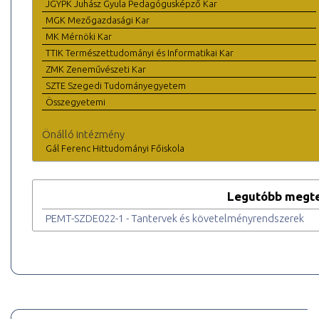
JGYPK Juhász Gyula Pedagógusképző Kar
MGK Mezőgazdasági Kar
MK Mérnöki Kar
TTIK Természettudományi és Informatikai Kar
ZMK Zeneművészeti Kar
SZTE Szegedi Tudományegyetem
Összegyetemi
Önálló intézmény
Gál Ferenc Hittudományi Főiskola
Legutóbb megte
PEMT-SZDE022-1 - Tantervek és követelményrendszerek