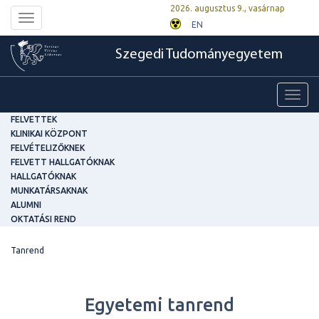
2026. augusztus 9., vasárnap
Toggle
EN
navigation
Szegedi Tudományegyetem
Toggl
navig
FELVETTEK
KLINIKAI KÖZPONT
FELVÉTELIZŐKNEK
FELVETT HALLGATÓKNAK
HALLGATÓKNAK
MUNKATÁRSAKNAK
ALUMNI
OKTATÁSI REND
Tanrend
Egyetemi tanrend