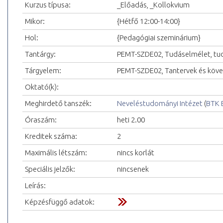
Kurzus típusa:
_Előadás, _Kollokvium
Mikor:
{Hétfő 12:00-14:00}
Hol:
{Pedagógiai szeminárium}
Tantárgy:
PEMT-SZDE02, Tudáselmélet, tu
Tárgyelem:
PEMT-SZDE02, Tantervek és köv
Oktató(k):
Meghirdető tanszék:
Neveléstudományi Intézet
(
BTK 
Óraszám:
heti 2.00
Kreditek száma:
2
Maximális létszám:
nincs korlát
Speciális jelzők:
nincsenek
Leírás:
Képzésfüggő adatok: