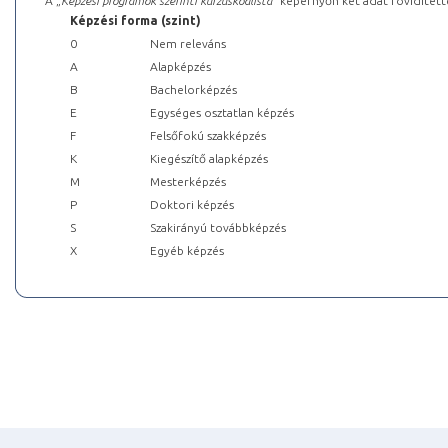
A „
Képzési programok szerinti kurzuskódlista
” képernyőn két adat rövidített
Képzési forma (szint)
0
Nem releváns
A
Alapképzés
B
Bachelorképzés
E
Egységes osztatlan képzés
F
Felsőfokú szakképzés
K
Kiegészítő alapképzés
M
Mesterképzés
P
Doktori képzés
S
Szakirányú továbbképzés
X
Egyéb képzés