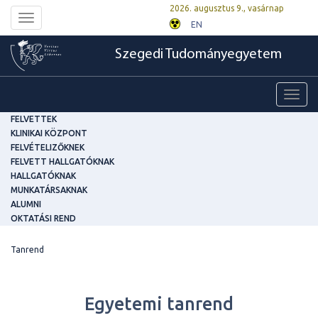
2026. augusztus 9., vasárnap
Toggle
EN
navigation
Szegedi Tudományegyetem
Toggl
navig
FELVETTEK
KLINIKAI KÖZPONT
FELVÉTELIZŐKNEK
FELVETT HALLGATÓKNAK
HALLGATÓKNAK
MUNKATÁRSAKNAK
ALUMNI
OKTATÁSI REND
Tanrend
Egyetemi tanrend