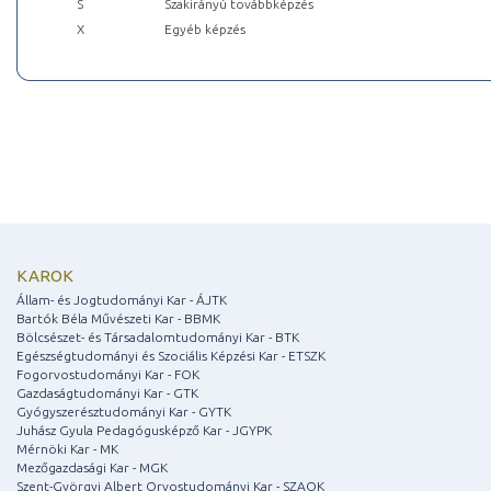
S
Szakirányú továbbképzés
X
Egyéb képzés
KAROK
Állam- és Jogtudományi Kar - ÁJTK
Bartók Béla Művészeti Kar - BBMK
Bölcsészet- és Társadalomtudományi Kar - BTK
Egészségtudományi és Szociális Képzési Kar - ETSZK
Fogorvostudományi Kar - FOK
Gazdaságtudományi Kar - GTK
Gyógyszerésztudományi Kar - GYTK
Juhász Gyula Pedagógusképző Kar - JGYPK
Mérnöki Kar - MK
Mezőgazdasági Kar - MGK
Szent-Györgyi Albert Orvostudományi Kar - SZAOK