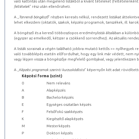
való kattintás után megjelenő listákból a kívánt tételeket (feltételenként
feltételek
” rész után ellenőrizheti.
A „
Tanrendi böngésző
” részben keresés nélkül, rendezett listákat áttekin
lehet elkezdeni (oktatók, szakok, képzési programok, tanszékek, ill. karok
A böngésző és a kereső többoszlopos eredménylistái általában a különböz
(egyszer az emelkedő, kétszer a csökkenő sorrendhez). Az aktuális rendez
A listák sorainak a végén található jobbra mutató kettős >> nyílhegyek r
való továbblépés esetén előfordulhat, hogy egy link már védett, nem nyi
vagy lépjen vissza a böngészője megfelelő gombjával, vagy jelentkezzen be
A „
Képzési programok szerinti kurzuskódlista
” képernyőn két adat rövidített
Képzési forma (szint)
0
Nem releváns
A
Alapképzés
B
Bachelorképzés
E
Egységes osztatlan képzés
F
Felsőfokú szakképzés
K
Kiegészítő alapképzés
M
Mesterképzés
P
Doktori képzés