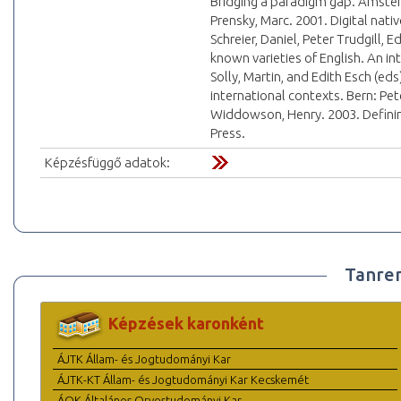
Bridging a paradigm gap. Amste
Prensky, Marc. 2001. Digital nati
Schreier, Daniel, Peter Trudgill, 
known varieties of English. An i
Solly, Martin, and Edith Esch (ed
international contexts. Bern: Pet
Widdowson, Henry. 2003. Defining
Press.
Képzésfüggő adatok:
Tanre
Képzések karonként
ÁJTK Állam- és Jogtudományi Kar
ÁJTK-KT Állam- és Jogtudományi Kar Kecskemét
ÁOK Általános Orvostudományi Kar