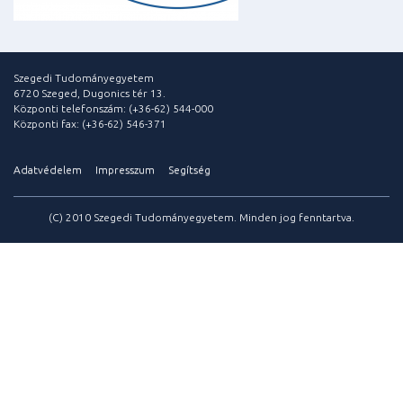
Szegedi Tudományegyetem
6720 Szeged, Dugonics tér 13.
Központi telefonszám: (+36-62) 544-000
Központi fax: (+36-62) 546-371
Adatvédelem
Impresszum
Segítség
(C) 2010 Szegedi Tudományegyetem. Minden jog fenntartva.