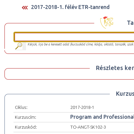
2017-2018-1. félév ETR-tanrend
Ta
Kérjük, írja be a keresett adat (kurzuskód címe, kódja, oktató, tanszék, szak
Részletes ker
Kurzu
Ciklus:
2017-2018-1
Program and Professiona
Kurzuscím:
Kurzuskód:
TO-ANGT-SK102-3