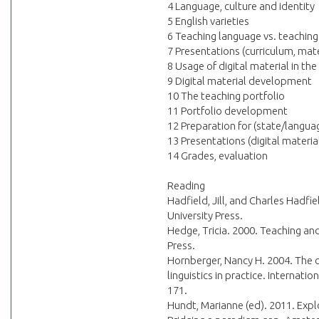
4 Language, culture and identity
5 English varieties
6 Teaching language vs. teachin
7 Presentations (curriculum, mate
8 Usage of digital material in th
9 Digital material development
10 The teaching portfolio
11 Portfolio development
12 Preparation for (state/langu
13 Presentations (digital material
14 Grades, evaluation
Reading
Hadfield, Jill, and Charles Hadfi
University Press.
Hedge, Tricia. 2000. Teaching an
Press.
Hornberger, Nancy H. 2004. The c
linguistics in practice. Internati
171.
Hundt, Marianne (ed). 2011. Expl