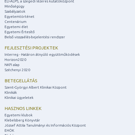
ELI-ALPS, a szegedi lézeres kutatóközpont
Minőségügy
Szabályzatok
Egyetemtörténet
Centenárium
Egyetemi élet
Egyetemi Értesítő
Belső visszaélés-bejelentési rendszer
FEJLESZTÉSI PROJEKTEK
Interreg - Határon átnyúló együttműködések
Horizon2020
NKFI alap
Széchenyi 2020
BETEGELLÁTÁS
Szent-Györgyi Albert Klinikai Központ
Klinikák
Klinikai ügyeletek
HASZNOS LINKEK
Egyetemi klubok
Klebelsberg Könyvtár
József Attila Tanulmányi és Információs Központ
EHÖK