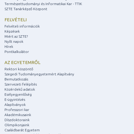
Természettudományi és Informatikai Kar - TTIK
SZTE Tanárképző Központ
FELVÉTELI
Felvételi információk
Képzések
Miért az SZTE?
Nyílt napok
Hírek
Pontkalkulátor
AZ EGYETEMRŐL
Rektori köszöntő
Szegedi Tudományegyetemért Alapítvány
Bemutatkozás
Szervezeti felépítés
Közérdekű adatok
Esélyegyenlőség
E-ügyintézés
Alapítványok
Professzori kar
Akadémikusaink
Díszdoktoraink
Olimpikonjaink
Családbarát Egyetem