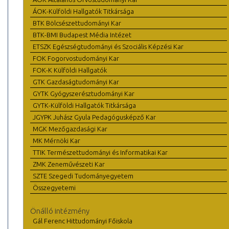
ÁOK-Külföldi Hallgatók Titkársága
BTK Bölcsészettudományi Kar
BTK-BMI Budapest Média Intézet
ETSZK Egészségtudományi és Szociális Képzési Kar
FOK Fogorvostudományi Kar
FOK-K Külföldi Hallgatók
GTK Gazdaságtudományi Kar
GYTK Gyógyszerésztudományi Kar
GYTK-Külföldi Hallgatók Titkársága
JGYPK Juhász Gyula Pedagógusképző Kar
MGK Mezőgazdasági Kar
MK Mérnöki Kar
TTIK Természettudományi és Informatikai Kar
ZMK Zeneművészeti Kar
SZTE Szegedi Tudományegyetem
Összegyetemi
Önálló intézmény
Gál Ferenc Hittudományi Főiskola