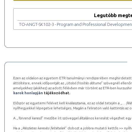
Legutóbb megte
TO-ANGT-SK102-3 - Program and Professional Developmen
Ezen az oldalon az egyetem ETR tanulmányi rendszerében meghirdetett k
áttöltésre, ennek időpontját az „
Utolsó frissítés dátuma
” szövegnél ellenőr
amelyekhez (akikhez) az adott félévben már történt az ETR-ben kurzushi
karok honlapján
tájékozódhat.
Először az egyetemi félévet kell kiválasztania, ez az oldal tetején a „
… félé
nyílhegyekkel lépegetve lehetséges. Magán a feliraton való kattintás az old
A „
Tanrendi kereső
” mezőbe írt szöveggel általános keresést végezhet egy
Ha a „
Részletes keresési feltételek
” dobozt a jobbra mutató kettős >> nyílh