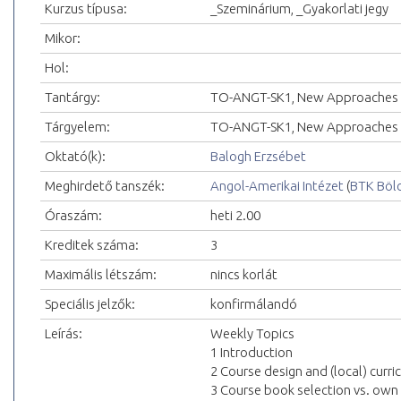
Kurzus típusa:
_Szeminárium, _Gyakorlati jegy
Mikor:
Hol:
Tantárgy:
TO-ANGT-SK1, New Approaches 
Tárgyelem:
TO-ANGT-SK1, New Approaches 
Oktató(k):
Balogh Erzsébet
Meghirdető tanszék:
Angol-Amerikai Intézet
(
BTK Böl
Óraszám:
heti 2.00
Kreditek száma:
3
Maximális létszám:
nincs korlát
Speciális jelzők:
konfirmálandó
Leírás:
Weekly Topics
1 Introduction
2 Course design and (local) cur
3 Course book selection vs. ow