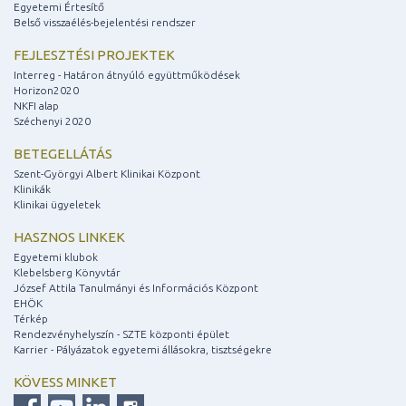
Egyetemi Értesítő
Belső visszaélés-bejelentési rendszer
FEJLESZTÉSI PROJEKTEK
Interreg - Határon átnyúló együttműködések
Horizon2020
NKFI alap
Széchenyi 2020
BETEGELLÁTÁS
Szent-Györgyi Albert Klinikai Központ
Klinikák
Klinikai ügyeletek
HASZNOS LINKEK
Egyetemi klubok
Klebelsberg Könyvtár
József Attila Tanulmányi és Információs Központ
EHÖK
Térkép
Rendezvényhelyszín - SZTE központi épület
Karrier - Pályázatok egyetemi állásokra, tisztségekre
KÖVESS MINKET