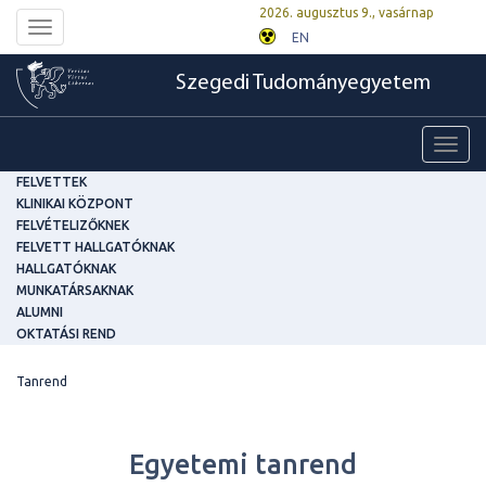
2026. augusztus 9., vasárnap
Toggle
EN
navigation
Szegedi Tudományegyetem
Toggl
navig
FELVETTEK
KLINIKAI KÖZPONT
FELVÉTELIZŐKNEK
FELVETT HALLGATÓKNAK
HALLGATÓKNAK
MUNKATÁRSAKNAK
ALUMNI
OKTATÁSI REND
Tanrend
Egyetemi tanrend