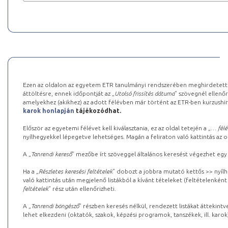
Ezen az oldalon az egyetem ETR tanulmányi rendszerében meghirdetett k
áttöltésre, ennek időpontját az „
Utolsó frissítés dátuma
” szövegnél ellenőr
amelyekhez (akikhez) az adott félévben már történt az ETR-ben kurzushi
karok honlapján
tájékozódhat.
Először az egyetemi félévet kell kiválasztania, ez az oldal tetején a „
… félé
nyílhegyekkel lépegetve lehetséges. Magán a feliraton való kattintás az old
A „
Tanrendi kereső
” mezőbe írt szöveggel általános keresést végezhet egy
Ha a „
Részletes keresési feltételek
” dobozt a jobbra mutató kettős >> nyílh
való kattintás után megjelenő listákból a kívánt tételeket (feltételenként
feltételek
” rész után ellenőrizheti.
A „
Tanrendi böngésző
” részben keresés nélkül, rendezett listákat áttekin
lehet elkezdeni (oktatók, szakok, képzési programok, tanszékek, ill. karok