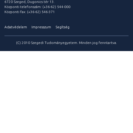
6720 Szeged, Dugonics tér 13.
Központi telefonszám: (+36-62) 544-000
Központi fax: (+36-62) 546-371
Adatvédelem
Impresszum
Segítség
(C) 2010 Szegedi Tudományegyetem. Minden jog fenntartva.