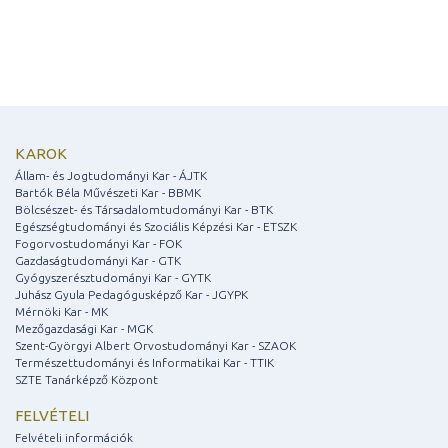
KAROK
Állam- és Jogtudományi Kar - ÁJTK
Bartók Béla Művészeti Kar - BBMK
Bölcsészet- és Társadalomtudományi Kar - BTK
Egészségtudományi és Szociális Képzési Kar - ETSZK
Fogorvostudományi Kar - FOK
Gazdaságtudományi Kar - GTK
Gyógyszerésztudományi Kar - GYTK
Juhász Gyula Pedagógusképző Kar - JGYPK
Mérnöki Kar - MK
Mezőgazdasági Kar - MGK
Szent-Györgyi Albert Orvostudományi Kar - SZAOK
Természettudományi és Informatikai Kar - TTIK
SZTE Tanárképző Központ
FELVÉTELI
Felvételi információk