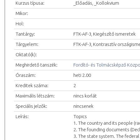
Kurzus típusa:
_Előadás, _Kollokvium
Mikor:
Hol:
Tantárgy:
FTK-AF-3, Kiegészítő ismeretek
Tárgyelem:
FTK-AF-3, Kontrasztív országism
Oktató(k):
Meghirdető tanszék:
Fordító- és Tolmácsképző Közp
Óraszám:
heti 2.00
Kreditek száma:
2
Maximális létszám:
nincs korlát
Speciális jelzők:
nincsenek
Leírás:
Topics
1. The country and its people (race
2. The founding documents (Decl.
3. The state system. The federal