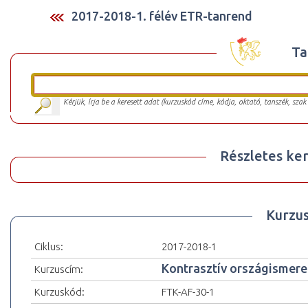
2017-2018-1. félév ETR-tanrend
Ta
Kérjük, írja be a keresett adat (kurzuskód címe, kódja, oktató, tanszék, szak
Részletes ker
Kurzu
Ciklus:
2017-2018-1
Kontrasztív országismere
Kurzuscím:
Kurzuskód:
FTK-AF-30-1