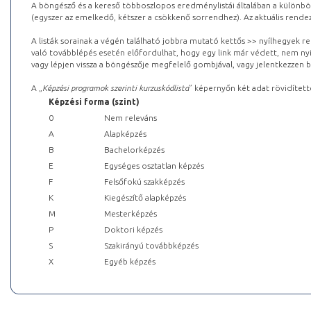
A böngésző és a kereső többoszlopos eredménylistái általában a különböz
(egyszer az emelkedő, kétszer a csökkenő sorrendhez). Az aktuális rendez
A listák sorainak a végén található jobbra mutató kettős >> nyílhegyek r
való továbblépés esetén előfordulhat, hogy egy link már védett, nem nyi
vagy lépjen vissza a böngészője megfelelő gombjával, vagy jelentkezzen be
A „
Képzési programok szerinti kurzuskódlista
” képernyőn két adat rövidített
Képzési forma (szint)
0
Nem releváns
A
Alapképzés
B
Bachelorképzés
E
Egységes osztatlan képzés
F
Felsőfokú szakképzés
K
Kiegészítő alapképzés
M
Mesterképzés
P
Doktori képzés
S
Szakirányú továbbképzés
X
Egyéb képzés