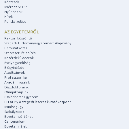
Képzések
Miért az SZTE?
Nyílt napok
Hírek
Pontkalkulátor
AZ EGYETEMRŐL
Rektori köszöntő
Szegedi Tudományegyetemért Alapítvány
Bemutatkozás
Szervezeti felépítés
Közérdekű adatok
Esélyegyenlőség
E-ügyintézés
Alapítványok
Professzori kar
Akadémikusaink
Díszdoktoraink
Olimpikonjaink
Családbarát Egyetem
ELI-ALPS, a szegedi lézeres kutatóközpont
Minőségügy
Szabályzatok
Egyetemtörténet
Centenárium
Egyetemi élet