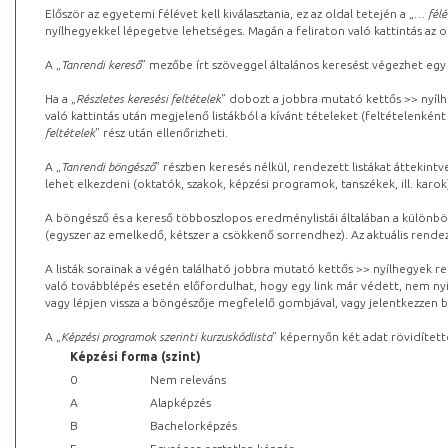
Először az egyetemi félévet kell kiválasztania, ez az oldal tetején a „
… félé
nyílhegyekkel lépegetve lehetséges. Magán a feliraton való kattintás az old
A „
Tanrendi kereső
” mezőbe írt szöveggel általános keresést végezhet egy
Ha a „
Részletes keresési feltételek
” dobozt a jobbra mutató kettős >> nyílh
való kattintás után megjelenő listákból a kívánt tételeket (feltételenként
feltételek
” rész után ellenőrizheti.
A „
Tanrendi böngésző
” részben keresés nélkül, rendezett listákat áttekin
lehet elkezdeni (oktatók, szakok, képzési programok, tanszékek, ill. karok
A böngésző és a kereső többoszlopos eredménylistái általában a különböz
(egyszer az emelkedő, kétszer a csökkenő sorrendhez). Az aktuális rendez
A listák sorainak a végén található jobbra mutató kettős >> nyílhegyek r
való továbblépés esetén előfordulhat, hogy egy link már védett, nem nyi
vagy lépjen vissza a böngészője megfelelő gombjával, vagy jelentkezzen be
A „
Képzési programok szerinti kurzuskódlista
” képernyőn két adat rövidített
Képzési forma (szint)
0
Nem releváns
A
Alapképzés
B
Bachelorképzés