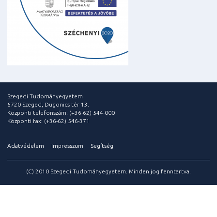
Szegedi Tudományegyetem
6720 Szeged, Dugonics tér 13.
Központi telefonszám: (+36-62) 544-000
Központi fax: (+36-62) 546-371
Adatvédelem
Impresszum
Segítség
(C) 2010 Szegedi Tudományegyetem. Minden jog fenntartva.