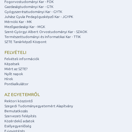
Fogorvostudományi Kar - FOK
Gazdaságtudományi Kar - GTK
Gyógyszerésztudományi Kar - GYTK
Juhász Gyula Pedagógusképző Kar - JGYPK
Mérnöki Kar - MK
Mezőgazdasági Kar - MGK
Szent-Györgyi Albert Orvostudományi Kar - SZAOK
Természettudományi és Informatikai Kar - TTIK
SZTE Tanárképző Központ
FELVÉTELI
Felvételi információk
Képzések
Miért az SZTE?
Nyílt napok
Hírek
Pontkalkulátor
AZ EGYETEMRŐL
Rektori köszöntő
Szegedi Tudományegyetemért Alapítvány
Bemutatkozás
Szervezeti felépítés
Közérdekű adatok
Esélyegyenlőség
E-ügyintézés