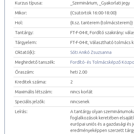
Kurzus típusa:
_Szeminárium, _Gyakorlati jegy
Mikor:
{Csütörtök 16:00-18:00}
Hol:
{II.sz. tanterem (tolmácsterem)}
Tantárgy:
FT-F-04-It, Fordító szakirány: vá
Tárgyelem:
FT-F-04-It, Választható tolmács k
Oktató(k):
Sóti Anikó Zsuzsanna
Meghirdető tanszék:
Fordító- és Tolmácsképző Közp
Óraszám:
heti 2.00
Kreditek száma:
2
Maximális létszám:
nincs korlát
Speciális jelzők:
nincsenek
Leírás:
A tantárgy olyan szemináriumok
foglalkozások keretében elsajátí
európai uniós és a gazdasági és 
eredményeképpen szerzett tárgyi