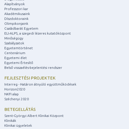
Alapítványok
Professzori kar
Akadémikusaink
Díszdoktoraink
Olimpikonjaink
Családbarát Egyetem
ELI-ALPS, a szegedi lézeres kutatóközpont
Minőségügy
Szabályzatok
Egyetemtörténet
Centenárium
Egyetemi élet
Egyetemi Értesítő
Belső visszaélés-bejelentési rendszer
FEJLESZTÉSI PROJEKTEK
Interreg - Határon átnyúló együttműködések
Horizon2020
NKFI alap
Széchenyi 2020
BETEGELLÁTÁS
Szent-Györgyi Albert Klinikai Központ
Klinikák
Klinikai ügyeletek