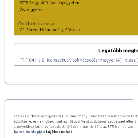
SZTE Szegedi Tudományegyetem
Összegyetemi
Önálló intézmény
Gál Ferenc Hittudományi Főiskola
Legutóbb megte
FT-F-041-It-2 - Konszekutív tolmácsolás: magyar (A) - olasz (B
Ezen az oldalon az egyetem ETR tanulmányi rendszerében meghirdetett k
áttöltésre, ennek időpontját az „
Utolsó frissítés dátuma
” szövegnél ellenőr
amelyekhez (akikhez) az adott félévben már történt az ETR-ben kurzushi
karok honlapján
tájékozódhat.