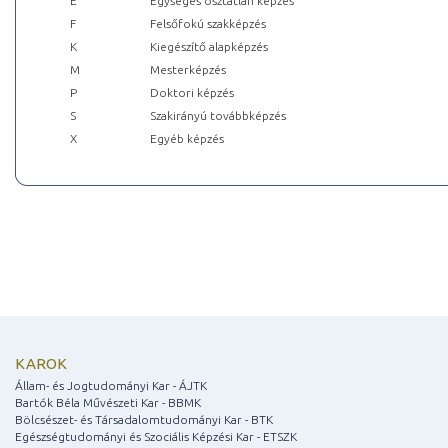
E
Egységes osztatlan képzés
F
Felsőfokú szakképzés
K
Kiegészítő alapképzés
M
Mesterképzés
P
Doktori képzés
S
Szakirányú továbbképzés
X
Egyéb képzés
KAROK
Állam- és Jogtudományi Kar - ÁJTK
Bartók Béla Művészeti Kar - BBMK
Bölcsészet- és Társadalomtudományi Kar - BTK
Egészségtudományi és Szociális Képzési Kar - ETSZK