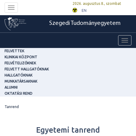
2026. augusztus 8., szombat
Toggle
EN
navigation
Szegedi Tudományegyetem
Toggl
navig
FELVETTEK
KLINIKAI KÖZPONT
FELVÉTELIZŐKNEK
FELVETT HALLGATÓKNAK
HALLGATÓKNAK
MUNKATÁRSAKNAK
ALUMNI
OKTATÁSI REND
Tanrend
Egyetemi tanrend