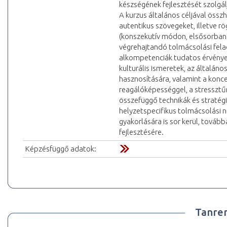
készségének fejlesztését szolgál
A kurzus általános céljával öss
autentikus szövegeket, illetve r
(konszekutív módon, elsősorban 
végrehajtandó tolmácsolási fel
alkompetenciák tudatos érvényes
kulturális ismeretek, az általáno
hasznosítására, valamint a konc
reagálóképességgel, a stressztű
összefüggő technikák és stratég
helyzetspecifikus tolmácsolási 
gyakorlására is sor kerül, tovább
fejlesztésére.
Képzésfüggő adatok:
Tanre