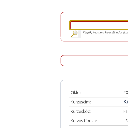
Kérjük, írja be a keresett adat (k
Ciklus:
20
K
Kurzuscím:
Kurzuskód:
FT
Kurzus típusa:
_S