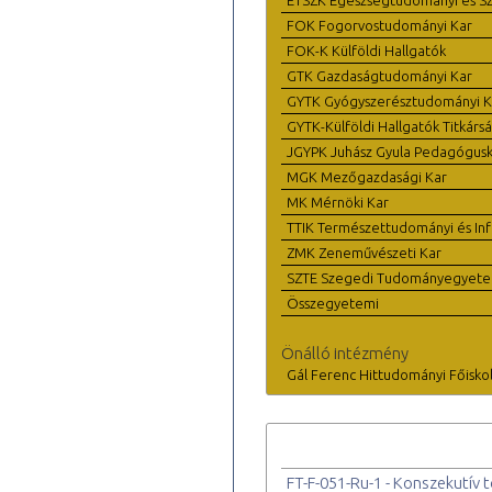
FOK Fogorvostudományi Kar
FOK-K Külföldi Hallgatók
GTK Gazdaságtudományi Kar
GYTK Gyógyszerésztudományi K
GYTK-Külföldi Hallgatók Titkárs
JGYPK Juhász Gyula Pedagógus
MGK Mezőgazdasági Kar
MK Mérnöki Kar
TTIK Természettudományi és Inf
ZMK Zeneművészeti Kar
SZTE Szegedi Tudományegyet
Összegyetemi
Önálló intézmény
Gál Ferenc Hittudományi Főisko
FT-F-051-Ru-1 - Konszekutív t