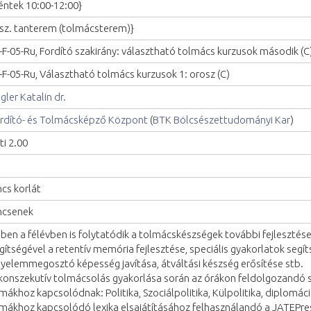
éntek 10:00-12:00}
I.sz. tanterem (tolmácsterem)}
-F-05-Ru, Fordító szakirány: választható tolmács kurzusok második (C
-F-05-Ru, Választható tolmács kurzusok 1: orosz (C)
gler Katalin dr.
rdító- és Tolmácsképző Központ
(
BTK Bölcsészettudományi Kar
)
ti 2.00
ncs korlát
ncsenek
ben a félévben is folytatódik a tolmácskészségek további fejleszté
gítségével a retentív memória fejlesztése, speciális gyakorlatok segít
gyelemmegosztó képesség javítása, átváltási készség erősítése stb.
konszekutív tolmácsolás gyakorlása során az órákon feldolgozandó 
mákhoz kapcsolódnak: Politika, Szociálpolitika, Külpolitika, diplomáci
mákhoz kapcsolódó lexika elsajátításához felhasználandó a JATEPre