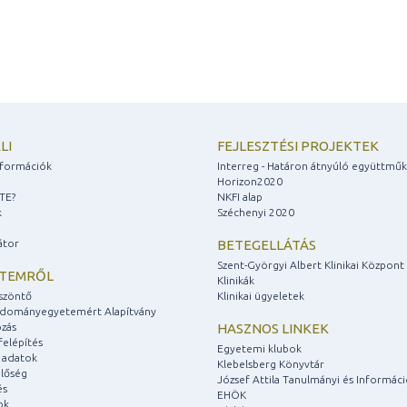
LI
FEJLESZTÉSI PROJEKTEK
információk
Interreg - Határon átnyúló együttmű
Horizon2020
ZTE?
NKFI alap
k
Széchenyi 2020
átor
BETEGELLÁTÁS
Szent-Györgyi Albert Klinikai Központ
ETEMRŐL
Klinikák
szöntő
Klinikai ügyeletek
udományegyetemért Alapítvány
zás
HASZNOS LINKEK
felépítés
Egyetemi klubok
 adatok
Klebelsberg Könyvtár
lőség
József Attila Tanulmányi és Informác
és
EHÖK
ok