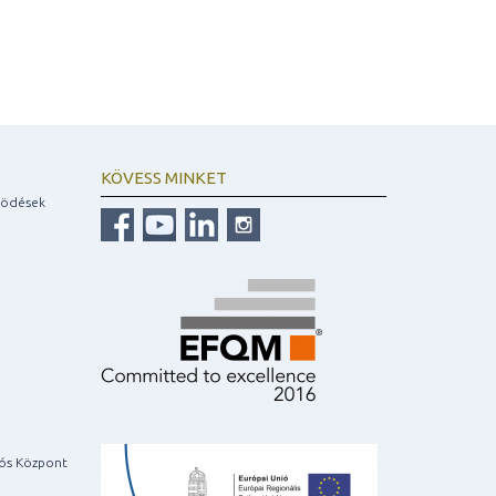
KÖVESS MINKET
ködések
iós Központ