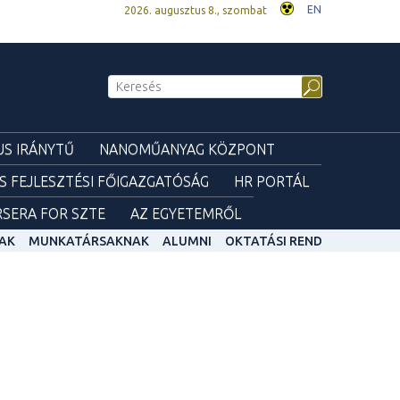
EN
2026. augusztus 8., szombat
S IRÁNYTŰ
NANOMŰANYAG KÖZPONT
ÉS FEJLESZTÉSI FŐIGAZGATÓSÁG
HR PORTÁL
SERA FOR SZTE
AZ EGYETEMRŐL
AK
MUNKATÁRSAKNAK
ALUMNI
OKTATÁSI REND