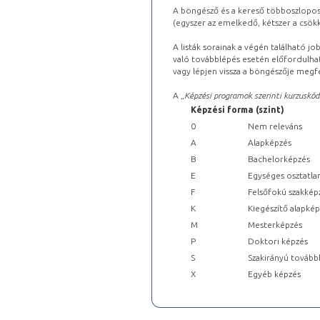
A böngésző és a kereső többoszlopos 
(egyszer az emelkedő, kétszer a csök
A listák sorainak a végén található j
való továbblépés esetén előfordulhat
vagy lépjen vissza a böngészője megfe
A „
Képzési programok szerinti kurzuskód
Képzési forma (szint)
0
Nem releváns
A
Alapképzés
B
Bachelorképzés
E
Egységes osztatla
F
Felsőfokú szakkép
K
Kiegészítő alapké
M
Mesterképzés
P
Doktori képzés
S
Szakirányú tovább
X
Egyéb képzés