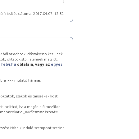
ó frissítés dátuma: 2017.04.07. 12:52
-ből az adatok időszakosan kerülnek
kok, oktatók stb. jelennek meg itt,
a
felvi.hu
oldalain, vagy az
egyes
 jobbra >>> mutató hármas
oktatók, szakok és tanszékek közt.
st indíthat, ha a megfelelő mezőkre
zempontokat a „
Kiválasztott keresési
észést több kiinduló szempont szerint