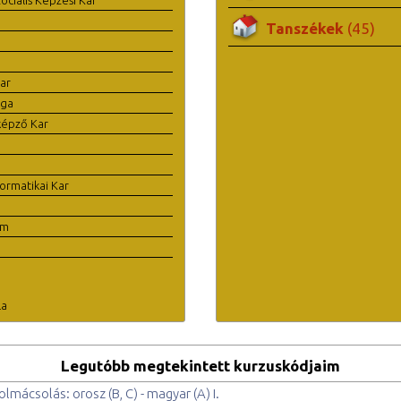
Tanszékek
(45)
ar
ága
képző Kar
ormatikai Kar
em
la
Legutóbb megtekintett kurzuskódjaim
olmácsolás: orosz (B, C) - magyar (A) I.