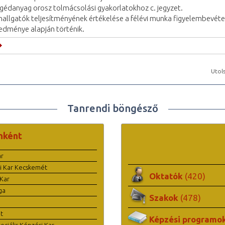
gédanyag orosz tolmácsolási gyakorlatokhoz c. jegyzet.
hallgatók teljesítményének értékelése a félévi munka figyelembevéte
edménye alapján történik.
Utols
Tanrendi böngésző
nként
ar
i Kar Kecskemét
Oktatók
(420)
Kar
ga
Szakok
(478)
t
Képzési programo
ciális Képzési Kar