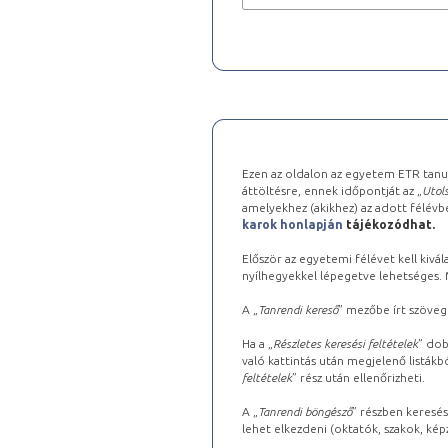
Ezen az oldalon az egyetem ETR tanu
áttöltésre, ennek időpontját az „
Utols
amelyekhez (akikhez) az adott félév
karok honlapján
tájékozódhat.
Először az egyetemi félévet kell kivála
nyílhegyekkel lépegetve lehetséges. Ma
A „
Tanrendi kereső
” mezőbe írt szöveg
Ha a „
Részletes keresési feltételek
” dob
való kattintás után megjelenő listákbó
feltételek
” rész után ellenőrizheti.
A „
Tanrendi böngésző
” részben keresés
lehet elkezdeni (oktatók, szakok, képz