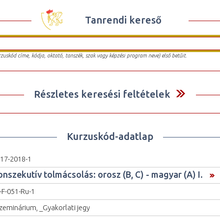
Tanrendi kereső
urzuskód címe, kódja, oktató, tanszék, szak vagy képzési program neve) első betűit.
Részletes keresési feltételek
Kurzuskód-adatlap
17-2018-1
onszekutív tolmácsolás: orosz (B, C) - magyar (A) I.
-F-051-Ru-1
zeminárium, _Gyakorlati jegy