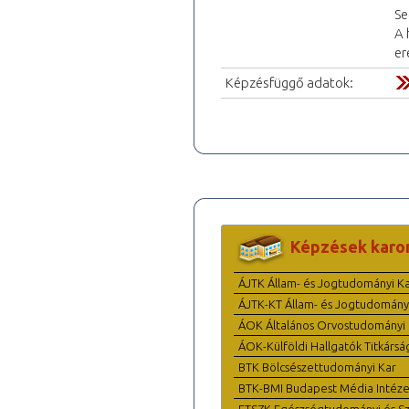
Se
A 
er
Képzésfüggő adatok:
Képzések karo
ÁJTK Állam- és Jogtudományi K
ÁJTK-KT Állam- és Jogtudomány
ÁOK Általános Orvostudományi 
ÁOK-Külföldi Hallgatók Titkársá
BTK Bölcsészettudományi Kar
BTK-BMI Budapest Média Intéze
ETSZK Egészségtudományi és Szo