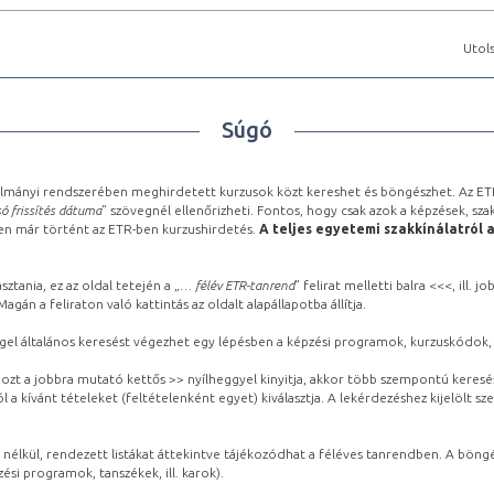
Utols
Súgó
lmányi rendszerében meghirdetett kurzusok közt kereshet és böngészhet. Az ETR
ó frissítés dátuma
” szövegnél ellenőrizheti. Fontos, hogy csak azok a képzések, sza
ben már történt az ETR-ben kurzushirdetés.
A teljes egyetemi szakkínálatról 
sztania, ez az oldal tetején a „
… félév ETR-tanrend
” felirat melletti balra <<<, ill.
gán a feliraton való kattintás az oldalt alapállapotba állítja.
gel általános keresést végezhet egy lépésben a képzési programok, kurzuskódok, 
ozt a jobbra mutató kettős >> nyílheggyel kinyitja, akkor több szempontú keresé
l a kívánt tételeket (feltételenként egyet) kiválasztja. A lekérdezéshez kijelölt s
 nélkül, rendezett listákat áttekintve tájékozódhat a féléves tanrendben. A böng
ési programok, tanszékek, ill. karok).