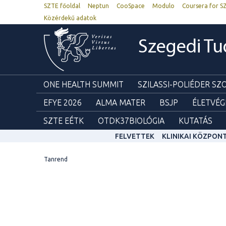
SZTE főoldal
Neptun
CooSpace
Modulo
Coursera for S
Közérdekű adatok
Szegedi T
ONE HEALTH SUMMIT
SZILASSI-POLIÉDER S
EFYE 2026
ALMA MATER
BSJP
ÉLETVÉG
SZTE EÉTK
OTDK37BIOLÓGIA
KUTATÁS
FELVETTEK
KLINIKAI KÖZPON
Tanrend