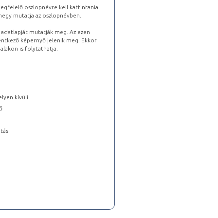
gfelelő oszlopnévre kell kattintania
lhegy mutatja az oszlopnévben.
s adatlapját mutatják meg. Az ezen
lentkező képernyő jelenik meg. Ekkor
lakon is folytathatja.
lyen kívüli
ő
tás