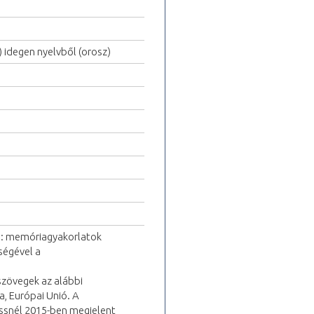
) idegen nyelvből (orosz)
se: memóriagyakorlatok
ségével a
szövegek az alábbi
a, Európai Unió. A
ssnél 2015-ben megjelent