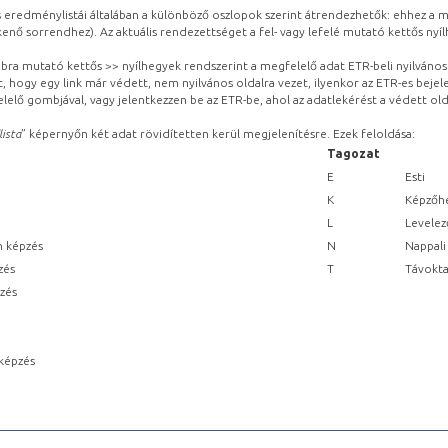
eredménylistái általában a különböző oszlopok szerint átrendezhetők: ehhez a me
kenő sorrendhez). Az aktuális rendezettséget a fel- vagy lefelé mutató kettős nyí
obbra mutató kettős >> nyílhegyek rendszerint a megfelelő adat ETR-beli nyilváno
, hogy egy link már védett, nem nyilvános oldalra vezet, ilyenkor az ETR-es beje
lelő gombjával, vagy jelentkezzen be az ETR-be, ahol az adatlekérést a védett olda
lista
” képernyőn két adat rövidítetten kerül megjelenítésre. Ezek feloldása:
Tagozat
E
Esti
K
Képzőhe
L
Levelez
n képzés
N
Nappali
zés
T
Távokta
pzés
képzés