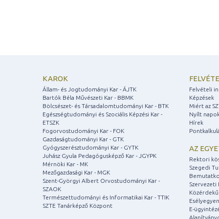
KAROK
FELVÉTE
Állam- és Jogtudományi Kar - ÁJTK
Felvételi 
Bartók Béla Művészeti Kar - BBMK
Képzések
Bölcsészet- és Társadalomtudományi Kar - BTK
Miért az S
Egészségtudományi és Szociális Képzési Kar -
Nyílt napo
ETSZK
Hírek
Fogorvostudományi Kar - FOK
Pontkalkul
Gazdaságtudományi Kar - GTK
Gyógyszerésztudományi Kar - GYTK
AZ EGY
Juhász Gyula Pedagógusképző Kar - JGYPK
Rektori kö
Mérnöki Kar - MK
Szegedi T
Mezőgazdasági Kar - MGK
Bemutatko
Szent-Györgyi Albert Orvostudományi Kar -
Szervezeti 
SZAOK
Közérdekű
Természettudományi és Informatikai Kar - TTIK
Esélyegyen
SZTE Tanárképző Központ
E-ügyintéz
Alapítvány