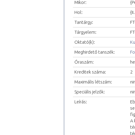
Mikor:
{P
Hol:
{I
Tantárgy:
FT
Tárgyelem:
FT
Oktató(k):
Ku
Meghirdető tanszék:
Fo
Óraszám:
he
Kreditek száma:
2
Maximális létszám:
ni
Speciális jelzők:
ni
Leírás:
Eb
se
fi
A 
té
té