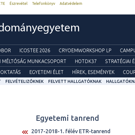
ZTE
Észrevétel
Telefonkönyv
Adatvédelem
udományegyetem
ZOBOR
ICOSTEE 2026
CRYOEMWORKSHOP LP
CAMPU
I MÉLTÓSÁG MUNKACSOPORT
HOTDK37
STRATÉGIAI 
OKTATÁS
EGYETEMI ÉLET
HÍREK, ESEMÉNYEK
COUR
T
FELVÉTELIZŐKNEK
FELVETT HALLGATÓKNAK
HALLGATÓKN
Egyetemi tanrend
2017-2018-1. félév ETR-tanrend