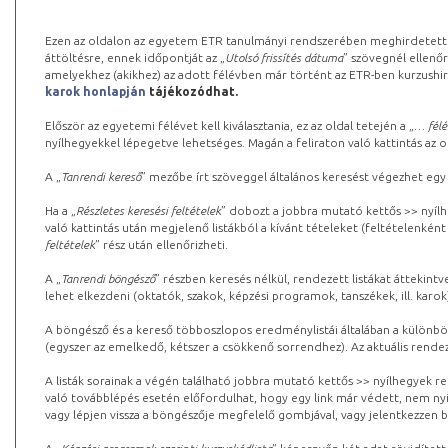
Ezen az oldalon az egyetem ETR tanulmányi rendszerében meghirdetett k
áttöltésre, ennek időpontját az „
Utolsó frissítés dátuma
” szövegnél ellenőr
amelyekhez (akikhez) az adott félévben már történt az ETR-ben kurzushi
karok honlapján
tájékozódhat.
Először az egyetemi félévet kell kiválasztania, ez az oldal tetején a „
… félé
nyílhegyekkel lépegetve lehetséges. Magán a feliraton való kattintás az old
A „
Tanrendi kereső
” mezőbe írt szöveggel általános keresést végezhet egy
Ha a „
Részletes keresési feltételek
” dobozt a jobbra mutató kettős >> nyílh
való kattintás után megjelenő listákból a kívánt tételeket (feltételenként
feltételek
” rész után ellenőrizheti.
A „
Tanrendi böngésző
” részben keresés nélkül, rendezett listákat áttekin
lehet elkezdeni (oktatók, szakok, képzési programok, tanszékek, ill. karok
A böngésző és a kereső többoszlopos eredménylistái általában a különböz
(egyszer az emelkedő, kétszer a csökkenő sorrendhez). Az aktuális rendez
A listák sorainak a végén található jobbra mutató kettős >> nyílhegyek r
való továbblépés esetén előfordulhat, hogy egy link már védett, nem nyi
vagy lépjen vissza a böngészője megfelelő gombjával, vagy jelentkezzen be