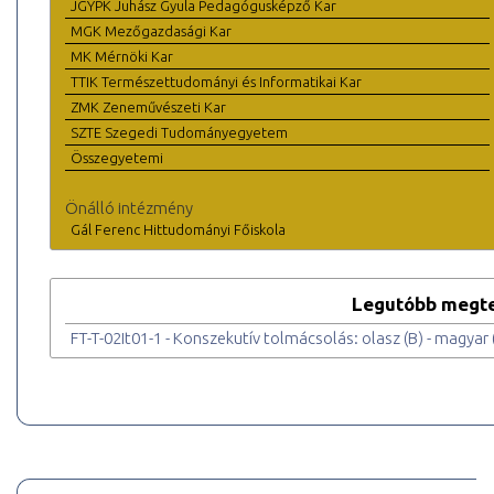
JGYPK Juhász Gyula Pedagógusképző Kar
MGK Mezőgazdasági Kar
MK Mérnöki Kar
TTIK Természettudományi és Informatikai Kar
ZMK Zeneművészeti Kar
SZTE Szegedi Tudományegyetem
Összegyetemi
Önálló intézmény
Gál Ferenc Hittudományi Főiskola
Legutóbb megte
FT-T-02It01-1 - Konszekutív tolmácsolás: olasz (B) - magyar (