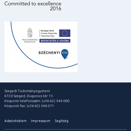
Szegedi Tudományegyetem
6720 Szeged, Dugonics tér 13.
Központi telefonszám: (+36-62) 544-000
Központi fax: (+36-62) 546-371
Adatvédelem
Impresszum
Segítség