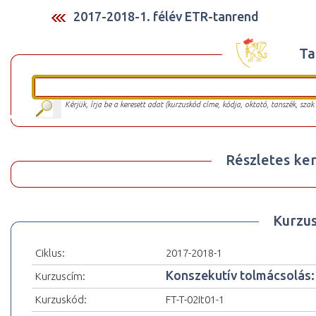
2017-2018-1. félév ETR-tanrend
Ta
Kérjük, írja be a keresett adat (kurzuskód címe, kódja, oktató, tanszék, szak
Részletes ker
Kurzu
Ciklus:
2017-2018-1
Konszekutív tolmácsolás: o
Kurzuscím:
Kurzuskód:
FT-T-02It01-1