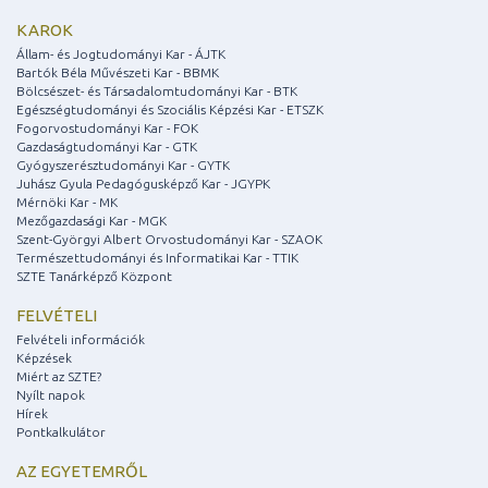
KAROK
Állam- és Jogtudományi Kar - ÁJTK
Bartók Béla Művészeti Kar - BBMK
Bölcsészet- és Társadalomtudományi Kar - BTK
Egészségtudományi és Szociális Képzési Kar - ETSZK
Fogorvostudományi Kar - FOK
Gazdaságtudományi Kar - GTK
Gyógyszerésztudományi Kar - GYTK
Juhász Gyula Pedagógusképző Kar - JGYPK
Mérnöki Kar - MK
Mezőgazdasági Kar - MGK
Szent-Györgyi Albert Orvostudományi Kar - SZAOK
Természettudományi és Informatikai Kar - TTIK
SZTE Tanárképző Központ
FELVÉTELI
Felvételi információk
Képzések
Miért az SZTE?
Nyílt napok
Hírek
Pontkalkulátor
AZ EGYETEMRŐL