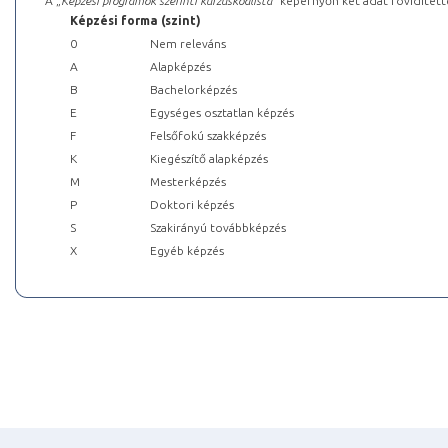
A „
Képzési programok szerinti kurzuskódlista
” képernyőn két adat rövidített
Képzési forma (szint)
0
Nem releváns
A
Alapképzés
B
Bachelorképzés
E
Egységes osztatlan képzés
F
Felsőfokú szakképzés
K
Kiegészítő alapképzés
M
Mesterképzés
P
Doktori képzés
S
Szakirányú továbbképzés
X
Egyéb képzés