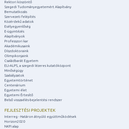
Rektori köszöntő
Szegedi Tudományegyetemért Alapítvány
Bemutatkozás
Szervezeti felépítés
Közérdekű adatok
Esélyegyenlőség
E-ügyintézés
Alapítványok
Professzori kar
Akadémikusaink
Díszdoktoraink
Olimpikonjaink
Családbarát Egyetem
ELI-ALPS, a szegedi lézeres kutatóközpont
Minőségügy
Szabályzatok
Egyetemtörténet
Centenárium
Egyetemi élet
Egyetemi Értesítő
Belső visszaélés-bejelentési rendszer
FEJLESZTÉSI PROJEKTEK
Interreg - Határon átnyúló együttműködések
Horizon2020
NKFI alap