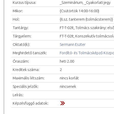
Kurzus típusa:
_Szeminárium, _Gyakorlati jegy
Mikor:
{Csütörtök 14:00-16:00}
Hol:
{II.sz. tanterem (tolmácsterem)}
Tantárgy:
FT-T-02It, Tolmács szakirány: első
Tárgyelem:
FT-T-02It, Konszekutív tolmácsolás
Oktató(k):
Sermann Eszter
Meghirdető tanszék:
Fordító- és Tolmácsképző Közp
Óraszám:
heti 2.00
Kreditek száma:
2
Maximális létszám:
nincs korlát
Speciális jelzők:
nincsenek
Leírás:
Képzésfüggő adatok: