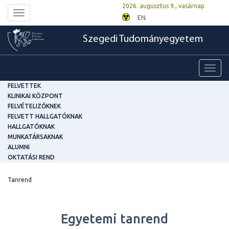
2026. augusztus 9., vasárnap
Toggle
EN
navigation
Szegedi Tudományegyetem
Toggl
navig
FELVETTEK
KLINIKAI KÖZPONT
FELVÉTELIZŐKNEK
FELVETT HALLGATÓKNAK
HALLGATÓKNAK
MUNKATÁRSAKNAK
ALUMNI
OKTATÁSI REND
Tanrend
Egyetemi tanrend