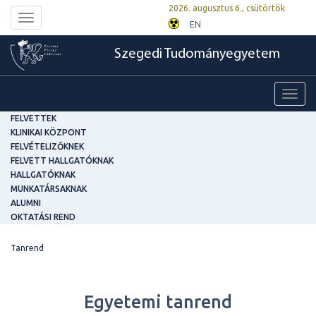
2026. augusztus 6., csütörtök
Toggle
EN
navigation
Szegedi Tudományegyetem
Toggl
navig
FELVETTEK
KLINIKAI KÖZPONT
FELVÉTELIZŐKNEK
FELVETT HALLGATÓKNAK
HALLGATÓKNAK
MUNKATÁRSAKNAK
ALUMNI
OKTATÁSI REND
Tanrend
Egyetemi tanrend