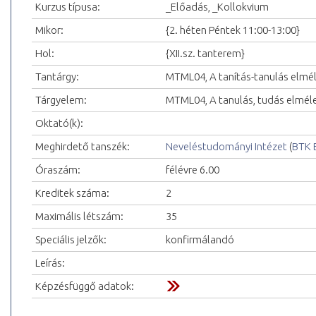
Kurzus típusa:
_Előadás, _Kollokvium
Mikor:
{2. héten Péntek 11:00-13:00}
Hol:
{XII.sz. tanterem}
Tantárgy:
MTML04, A tanítás-tanulás elmél
Tárgyelem:
MTML04, A tanulás, tudás elmélet
Oktató(k):
Meghirdető tanszék:
Neveléstudományi Intézet
(
BTK 
Óraszám:
félévre 6.00
Kreditek száma:
2
Maximális létszám:
35
Speciális jelzők:
konfirmálandó
Leírás:
Képzésfüggő adatok: