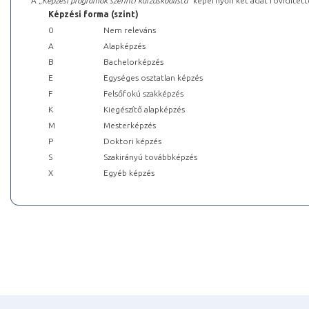
A „
Képzési programok szerinti kurzuskódlista
” képernyőn két adat rövidített
Képzési forma (szint)
0
Nem releváns
A
Alapképzés
B
Bachelorképzés
E
Egységes osztatlan képzés
F
Felsőfokú szakképzés
K
Kiegészítő alapképzés
M
Mesterképzés
P
Doktori képzés
S
Szakirányú továbbképzés
X
Egyéb képzés