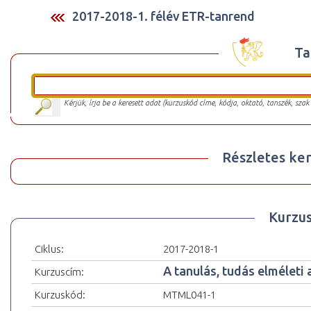
2017-2018-1. félév ETR-tanrend
Ta
Kérjük, írja be a keresett adat (kurzuskód címe, kódja, oktató, tanszék, szak
Részletes ker
Kurzu
Ciklus:
2017-2018-1
A tanulás, tudás elméleti 
Kurzuscím:
Kurzuskód:
MTML041-1