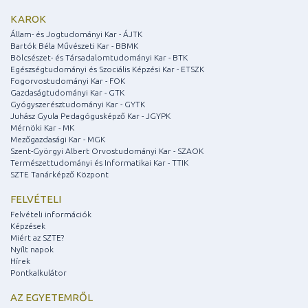
KAROK
Állam- és Jogtudományi Kar - ÁJTK
Bartók Béla Művészeti Kar - BBMK
Bölcsészet- és Társadalomtudományi Kar - BTK
Egészségtudományi és Szociális Képzési Kar - ETSZK
Fogorvostudományi Kar - FOK
Gazdaságtudományi Kar - GTK
Gyógyszerésztudományi Kar - GYTK
Juhász Gyula Pedagógusképző Kar - JGYPK
Mérnöki Kar - MK
Mezőgazdasági Kar - MGK
Szent-Györgyi Albert Orvostudományi Kar - SZAOK
Természettudományi és Informatikai Kar - TTIK
SZTE Tanárképző Központ
FELVÉTELI
Felvételi információk
Képzések
Miért az SZTE?
Nyílt napok
Hírek
Pontkalkulátor
AZ EGYETEMRŐL