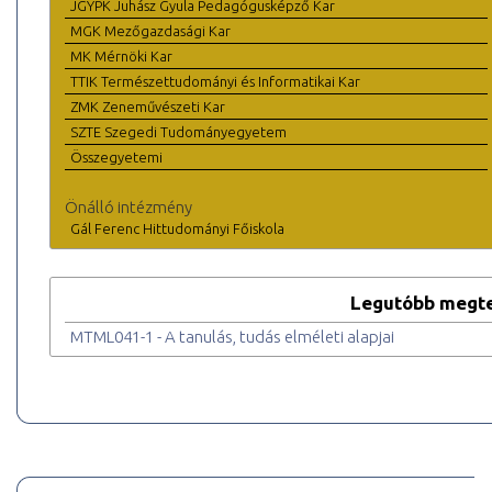
JGYPK Juhász Gyula Pedagógusképző Kar
MGK Mezőgazdasági Kar
MK Mérnöki Kar
TTIK Természettudományi és Informatikai Kar
ZMK Zeneművészeti Kar
SZTE Szegedi Tudományegyetem
Összegyetemi
Önálló intézmény
Gál Ferenc Hittudományi Főiskola
Legutóbb megte
MTML041-1 - A tanulás, tudás elméleti alapjai