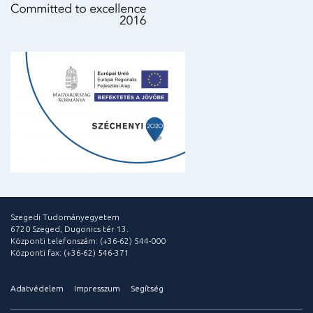
Szegedi Tudományegyetem
6720 Szeged, Dugonics tér 13.
Központi telefonszám: (+36-62) 544-000
Központi fax: (+36-62) 546-371
Adatvédelem
Impresszum
Segítség