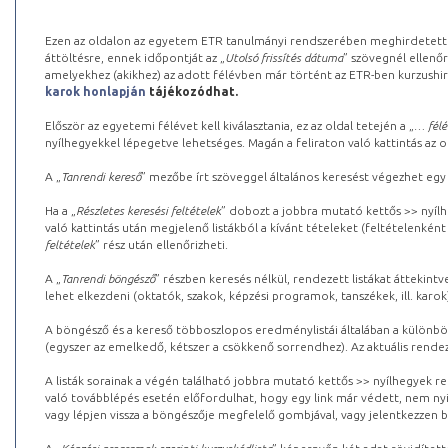
Ezen az oldalon az egyetem ETR tanulmányi rendszerében meghirdetett k
áttöltésre, ennek időpontját az „
Utolsó frissítés dátuma
” szövegnél ellenőr
amelyekhez (akikhez) az adott félévben már történt az ETR-ben kurzushi
karok honlapján
tájékozódhat.
Először az egyetemi félévet kell kiválasztania, ez az oldal tetején a „
… félé
nyílhegyekkel lépegetve lehetséges. Magán a feliraton való kattintás az old
A „
Tanrendi kereső
” mezőbe írt szöveggel általános keresést végezhet egy
Ha a „
Részletes keresési feltételek
” dobozt a jobbra mutató kettős >> nyílh
való kattintás után megjelenő listákból a kívánt tételeket (feltételenként
feltételek
” rész után ellenőrizheti.
A „
Tanrendi böngésző
” részben keresés nélkül, rendezett listákat áttekin
lehet elkezdeni (oktatók, szakok, képzési programok, tanszékek, ill. karok
A böngésző és a kereső többoszlopos eredménylistái általában a különböz
(egyszer az emelkedő, kétszer a csökkenő sorrendhez). Az aktuális rendez
A listák sorainak a végén található jobbra mutató kettős >> nyílhegyek r
való továbblépés esetén előfordulhat, hogy egy link már védett, nem nyi
vagy lépjen vissza a böngészője megfelelő gombjával, vagy jelentkezzen be