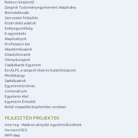
Rektori köszöntő
Szegedi Tudományegyetemért Alapítvány
Bemutatkozás
Szervezeti felépítés
Közérdekű adatok
Esélyegyenlőség
E-ügyintézés
Alapítványok
Professzori kar
Akadémikusaink
Díszdoktoraink
Olimpikonjaink
Családbarát Egyetem
ELI-ALPS, a szegedi lézeres kutatóközpont
Minőségügy
Szabályzatok
Egyetemtörténet
Centenárium
Egyetemi élet
Egyetemi Értesítő
Belső visszaélés-bejelentési rendszer
FEJLESZTÉSI PROJEKTEK
Interreg - Határon átnyúló együttműködések
Horizon2020
NKFI alap