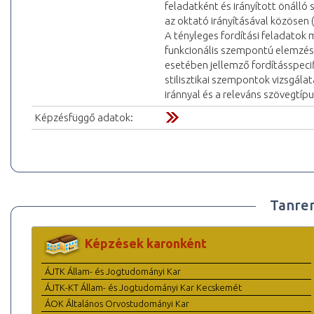
feladatként és irányított önálló
az oktató irányításával közösen 
A tényleges fordítási feladatok m
funkcionális szempontú elemzésé
esetében jellemző fordításspecif
stilisztikai szempontok vizsgálat
iránnyal és a releváns szövegtíp
Képzésfüggő adatok:
Tanre
Képzések karonként
ÁJTK Állam- és Jogtudományi Kar
ÁJTK-KT Állam- és Jogtudományi Kar Kecskemét
ÁOK Általános Orvostudományi Kar