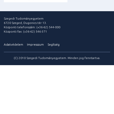
Szegedi Tudományegyetem
6720 Szeged, Dugonics tér 13.
Központi telefonszám: (+36-62) 544-000
Központi fax: (+36-62) 546-371
Adatvédelem
Impresszum
Segítség
(C) 2010 Szegedi Tudományegyetem. Minden jog fenntartva.