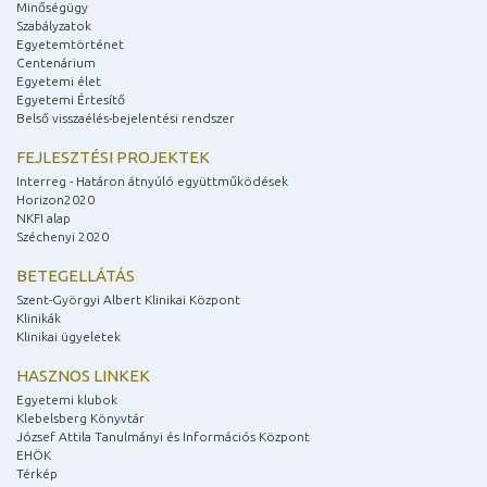
Minőségügy
Szabályzatok
Egyetemtörténet
Centenárium
Egyetemi élet
Egyetemi Értesítő
Belső visszaélés-bejelentési rendszer
FEJLESZTÉSI PROJEKTEK
Interreg - Határon átnyúló együttműködések
Horizon2020
NKFI alap
Széchenyi 2020
BETEGELLÁTÁS
Szent-Györgyi Albert Klinikai Központ
Klinikák
Klinikai ügyeletek
HASZNOS LINKEK
Egyetemi klubok
Klebelsberg Könyvtár
József Attila Tanulmányi és Információs Központ
EHÖK
Térkép