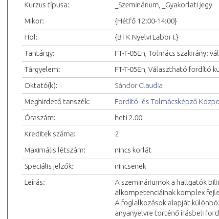
Kurzus típusa:
_Szeminárium, _Gyakorlati jegy
Mikor:
{Hétfő 12:00-14:00}
Hol:
{BTK Nyelvi Labor I.}
Tantárgy:
FT-T-05En, Tolmács szakirány: vá
Tárgyelem:
FT-T-05En, Választható fordító k
Oktató(k):
Sándor Claudia
Meghirdető tanszék:
Fordító- és Tolmácsképző Közp
Óraszám:
heti 2.00
Kreditek száma:
2
Maximális létszám:
nincs korlát
Speciális jelzők:
nincsenek
Leírás:
A szemináriumok a hallgatók biling
alkompetenciáinak komplex fejle
A foglalkozások alapját különböz
anyanyelvre történő írásbeli ford