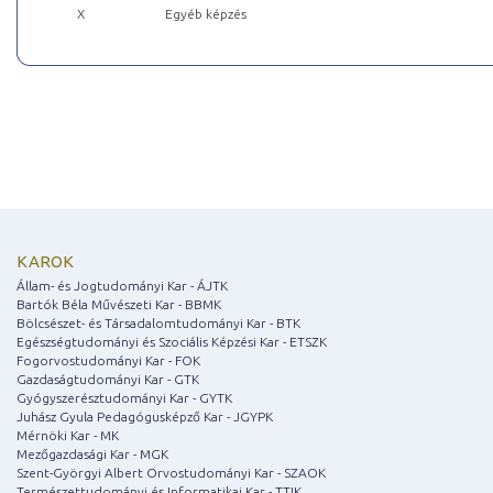
X
Egyéb képzés
KAROK
Állam- és Jogtudományi Kar - ÁJTK
Bartók Béla Művészeti Kar - BBMK
Bölcsészet- és Társadalomtudományi Kar - BTK
Egészségtudományi és Szociális Képzési Kar - ETSZK
Fogorvostudományi Kar - FOK
Gazdaságtudományi Kar - GTK
Gyógyszerésztudományi Kar - GYTK
Juhász Gyula Pedagógusképző Kar - JGYPK
Mérnöki Kar - MK
Mezőgazdasági Kar - MGK
Szent-Györgyi Albert Orvostudományi Kar - SZAOK
Természettudományi és Informatikai Kar - TTIK