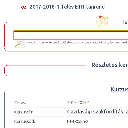
2017-2018-1. félév ETR-tanrend
Ta
Kérjük, írja be a keresett adat (kurzuskód címe, kódja, oktató, tanszék, szak
Részletes ker
Kurzu
Ciklus:
2017-2018-1
Gazdasági szakfordítás: a
Kurzuscím:
Kurzuskód:
FT-T-05En-2