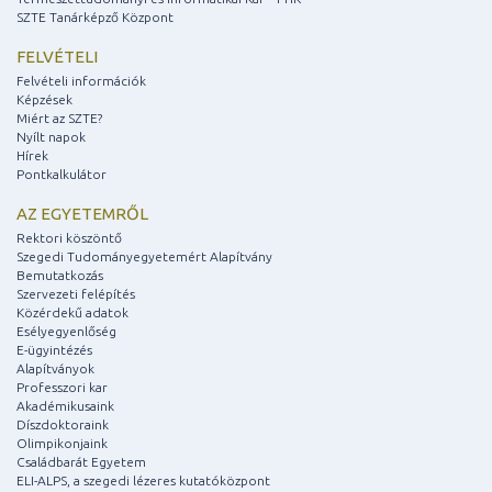
SZTE Tanárképző Központ
FELVÉTELI
Felvételi információk
Képzések
Miért az SZTE?
Nyílt napok
Hírek
Pontkalkulátor
AZ EGYETEMRŐL
Rektori köszöntő
Szegedi Tudományegyetemért Alapítvány
Bemutatkozás
Szervezeti felépítés
Közérdekű adatok
Esélyegyenlőség
E-ügyintézés
Alapítványok
Professzori kar
Akadémikusaink
Díszdoktoraink
Olimpikonjaink
Családbarát Egyetem
ELI-ALPS, a szegedi lézeres kutatóközpont