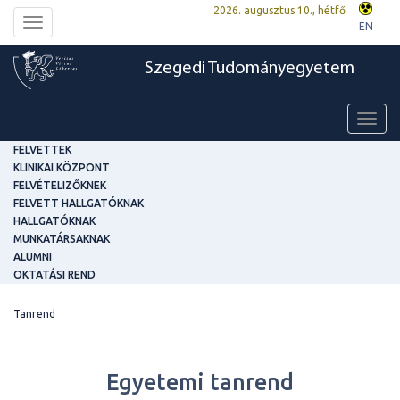
2026. augusztus 10., hétfő
Toggle
EN
navigation
Szegedi Tudományegyetem
Toggl
navig
FELVETTEK
KLINIKAI KÖZPONT
FELVÉTELIZŐKNEK
FELVETT HALLGATÓKNAK
HALLGATÓKNAK
MUNKATÁRSAKNAK
ALUMNI
OKTATÁSI REND
Tanrend
Egyetemi tanrend