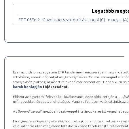
Legutóbb megte
FT-T-05En-2 - Gazdasági szakfordítás: angol (C) - magyar (A)
Ezen az oldalon az egyetem ETR tanulmányi rendszerében meghirdetett k
áttöltésre, ennek időpontját az „
Utolsó frissítés dátuma
” szövegnél ellenőr
amelyekhez (akikhez) az adott félévben már történt az ETR-ben kurzushi
karok honlapján
tájékozódhat.
Először az egyetemi félévet kell kiválasztania, ez az oldal tetején a „
… félé
nyílhegyekkel lépegetve lehetséges. Magán a feliraton való kattintás az old
A „
Tanrendi kereső
” mezőbe írt szöveggel általános keresést végezhet egy
Ha a „
Részletes keresési feltételek
” dobozt a jobbra mutató kettős >> nyílh
való kattintás után megjelenő listákból a kívánt tételeket (feltételenként