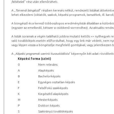
feltételek
” rész után ellenőrizheti.
A „
Tanrendi böngésző
” részben keresés nélkül, rendezett listákat áttekin
lehet elkezdeni (oktatók, szakok, képzési programok, tanszékek, ill. karok
A böngésző és a kereső többoszlopos eredménylistái általában a különböz
(egyszer az emelkedő, kétszer a csökkenő sorrendhez). Az aktuális rendez
A listák sorainak a végén található jobbra mutató kettős >> nyílhegyek r
való továbblépés esetén előfordulhat, hogy egy link már védett, nem nyi
vagy lépjen vissza a böngészője megfelelő gombjával, vagy jelentkezzen be
A „
Képzési programok szerinti kurzuskódlista
” képernyőn két adat rövidített
Képzési forma (szint)
0
Nem releváns
A
Alapképzés
B
Bachelorképzés
E
Egységes osztatlan képzés
F
Felsőfokú szakképzés
K
Kiegészítő alapképzés
M
Mesterképzés
P
Doktori képzés
S
Szakirányú továbbképzés