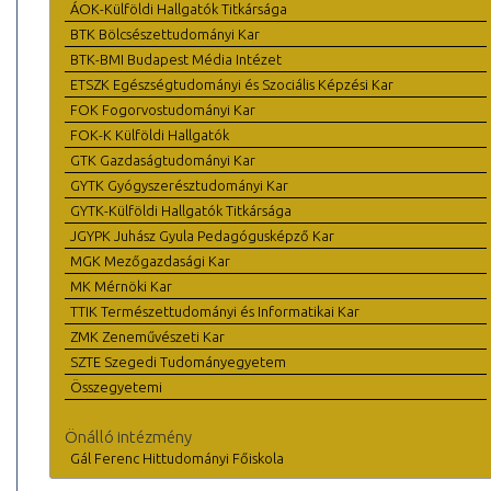
ÁOK-Külföldi Hallgatók Titkársága
BTK Bölcsészettudományi Kar
BTK-BMI Budapest Média Intézet
ETSZK Egészségtudományi és Szociális Képzési Kar
FOK Fogorvostudományi Kar
FOK-K Külföldi Hallgatók
GTK Gazdaságtudományi Kar
GYTK Gyógyszerésztudományi Kar
GYTK-Külföldi Hallgatók Titkársága
JGYPK Juhász Gyula Pedagógusképző Kar
MGK Mezőgazdasági Kar
MK Mérnöki Kar
TTIK Természettudományi és Informatikai Kar
ZMK Zeneművészeti Kar
SZTE Szegedi Tudományegyetem
Összegyetemi
Önálló intézmény
Gál Ferenc Hittudományi Főiskola