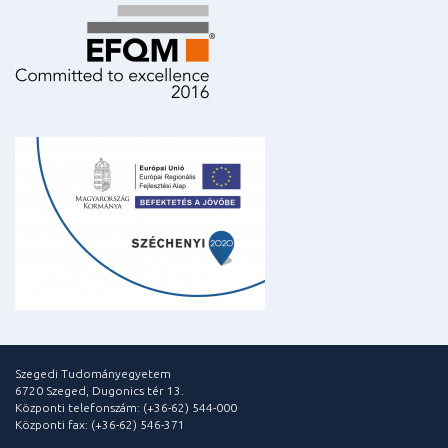
Szegedi Tudományegyetem
6720 Szeged, Dugonics tér 13.
Központi telefonszám: (+36-62) 544-000
Központi fax: (+36-62) 546-371