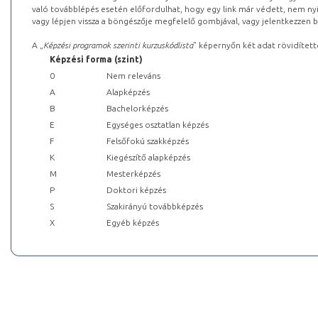
való továbblépés esetén előfordulhat, hogy egy link már védett, nem nyi
vagy lépjen vissza a böngészője megfelelő gombjával, vagy jelentkezzen be
A „
Képzési programok szerinti kurzuskódlista
” képernyőn két adat rövidített
Képzési forma (szint)
0
Nem releváns
A
Alapképzés
B
Bachelorképzés
E
Egységes osztatlan képzés
F
Felsőfokú szakképzés
K
Kiegészítő alapképzés
M
Mesterképzés
P
Doktori képzés
S
Szakirányú továbbképzés
X
Egyéb képzés