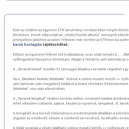
Ezen az oldalon az egyetem ETR tanulmányi rendszerében meghirdetett k
áttöltésre, ennek időpontját az „
Utolsó frissítés dátuma
” szövegnél ellenőr
amelyekhez (akikhez) az adott félévben már történt az ETR-ben kurzushi
karok honlapján
tájékozódhat.
Először az egyetemi félévet kell kiválasztania, ez az oldal tetején a „
… félé
nyílhegyekkel lépegetve lehetséges. Magán a feliraton való kattintás az old
A „
Tanrendi kereső
” mezőbe írt szöveggel általános keresést végezhet egy
Ha a „
Részletes keresési feltételek
” dobozt a jobbra mutató kettős >> nyílh
való kattintás után megjelenő listákból a kívánt tételeket (feltételenként
feltételek
” rész után ellenőrizheti.
A „
Tanrendi böngésző
” részben keresés nélkül, rendezett listákat áttekin
lehet elkezdeni (oktatók, szakok, képzési programok, tanszékek, ill. karok
A böngésző és a kereső többoszlopos eredménylistái általában a különböz
(egyszer az emelkedő, kétszer a csökkenő sorrendhez). Az aktuális rendez
A listák sorainak a végén található jobbra mutató kettős >> nyílhegyek r