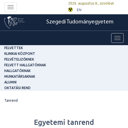
2026. augusztus 8., szombat
Toggle
EN
navigation
Szegedi Tudományegyetem
Toggl
navig
FELVETTEK
KLINIKAI KÖZPONT
FELVÉTELIZŐKNEK
FELVETT HALLGATÓKNAK
HALLGATÓKNAK
MUNKATÁRSAKNAK
ALUMNI
OKTATÁSI REND
Tanrend
Egyetemi tanrend