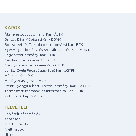
KAROK
Állam- és Jogtudományi Kar - ÁJTK
Bartók Béla Művészeti Kar - BBMK
Bölcsészet- és Társadalomtudományi Kar - BTK
Egészségtudományi és Szociális Képzési Kar - ETSZK
Fogorvostudományi Kar - FOK
Gazdaságtudományi Kar - GTK
Gyógyszerésztudományi Kar - GYTK
Juhász Gyula Pedagógusképző Kar - JGYPK
Mérnöki Kar - MK
Mezőgazdasági Kar - MGK
Szent-Györgyi Albert Orvostudományi Kar - SZAOK
Természettudományi és Informatikai Kar - TTIK
SZTE Tanárképző Központ
FELVÉTELI
Felvételi információk
Képzések
Miért az SZTE?
Nyílt napok
Hírek