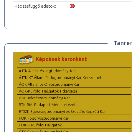
Képzésfüggő adatok:
Tanre
Képzések karonként
ÁJTK Állam- és Jogtudományi Kar
ÁJTK-KT Állam- és Jogtudományi Kar Kecskemét
ÁOK Általános Orvostudományi Kar
ÁOK-Külföldi Hallgatók Titkársága
BTK Bölcsészettudományi Kar
BTK-BMI Budapest Média Intézet
ETSZK Egészségtudományi és Szociális Képzési Kar
FOK Fogorvostudományi Kar
FOK-K Külföldi Hallgatók
GTK Gazdaságtudományi Kar