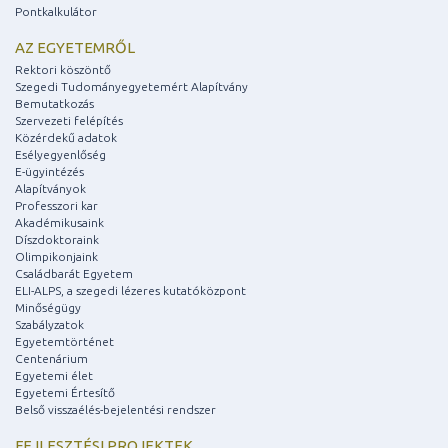
Pontkalkulátor
AZ EGYETEMRŐL
Rektori köszöntő
Szegedi Tudományegyetemért Alapítvány
Bemutatkozás
Szervezeti felépítés
Közérdekű adatok
Esélyegyenlőség
E-ügyintézés
Alapítványok
Professzori kar
Akadémikusaink
Díszdoktoraink
Olimpikonjaink
Családbarát Egyetem
ELI-ALPS, a szegedi lézeres kutatóközpont
Minőségügy
Szabályzatok
Egyetemtörténet
Centenárium
Egyetemi élet
Egyetemi Értesítő
Belső visszaélés-bejelentési rendszer
FEJLESZTÉSI PROJEKTEK