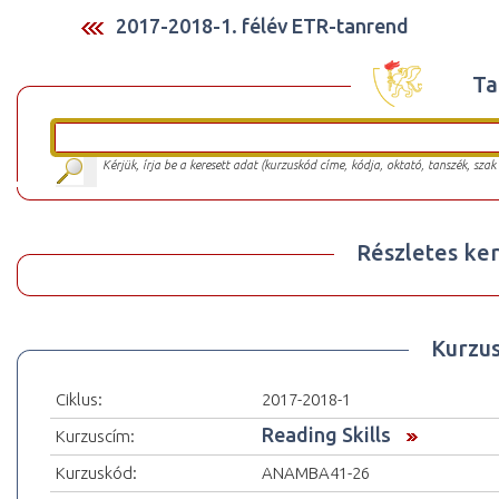
2017-2018-1. félév ETR-tanrend
Ta
Kérjük, írja be a keresett adat (kurzuskód címe, kódja, oktató, tanszék, szak
Részletes ker
Kurzu
Ciklus:
2017-2018-1
Reading Skills
Kurzuscím:
Kurzuskód:
ANAMBA41-26