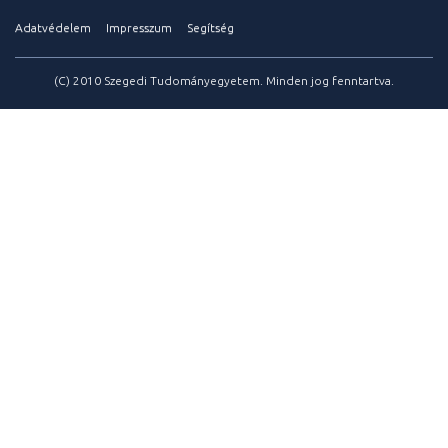
Adatvédelem
Impresszum
Segítség
(C) 2010 Szegedi Tudományegyetem. Minden jog fenntartva.