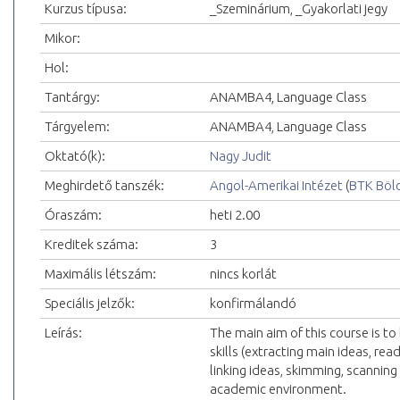
Kurzus típusa:
_Szeminárium, _Gyakorlati jegy
Mikor:
Hol:
Tantárgy:
ANAMBA4, Language Class
Tárgyelem:
ANAMBA4, Language Class
Oktató(k):
Nagy Judit
Meghirdető tanszék:
Angol-Amerikai Intézet
(
BTK Böl
Óraszám:
heti 2.00
Kreditek száma:
3
Maximális létszám:
nincs korlát
Speciális jelzők:
konfirmálandó
Leírás:
The main aim of this course is t
skills (extracting main ideas, rea
linking ideas, skimming, scannin
academic environment.