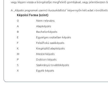
vagy lépjen vissza a böngészője megfelelő gombjával, vagy jelentkezzen be
A „
Képzési programok szerinti kurzuskódlista
” képernyőn két adat rövidített
Képzési forma (szint)
0
Nem releváns
A
Alapképzés
B
Bachelorképzés
E
Egységes osztatlan képzés
F
Felsőfokú szakképzés
K
Kiegészítő alapképzés
M
Mesterképzés
P
Doktori képzés
S
Szakirányú továbbképzés
X
Egyéb képzés