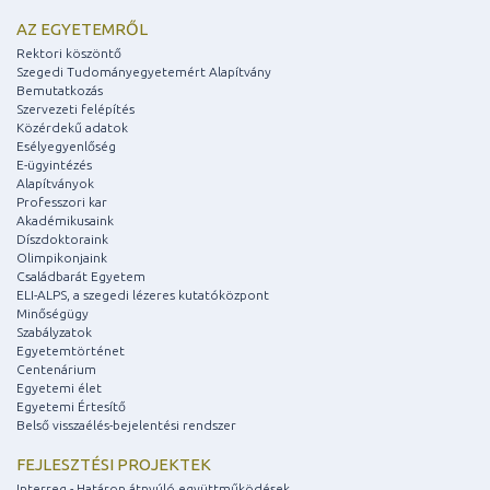
AZ EGYETEMRŐL
Rektori köszöntő
Szegedi Tudományegyetemért Alapítvány
Bemutatkozás
Szervezeti felépítés
Közérdekű adatok
Esélyegyenlőség
E-ügyintézés
Alapítványok
Professzori kar
Akadémikusaink
Díszdoktoraink
Olimpikonjaink
Családbarát Egyetem
ELI-ALPS, a szegedi lézeres kutatóközpont
Minőségügy
Szabályzatok
Egyetemtörténet
Centenárium
Egyetemi élet
Egyetemi Értesítő
Belső visszaélés-bejelentési rendszer
FEJLESZTÉSI PROJEKTEK
Interreg - Határon átnyúló együttműködések