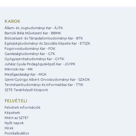
KAROK
Állam- és Jogtudományi Kar - ÁJTK
Bartók Béla Művészeti Kar - BBMK
Bölcsészet- és Társadalomtudományi Kar - BTK
Egészségtudományi és Szociális Képzési Kar - ETSZK
Fogorvostudományi Kar - FOK
Gazdaságtudományi Kar - GTK
Gyógyszerésztudományi Kar - GYTK
Juhász Gyula Pedagógusképző Kar - JGYPK
Mérnöki Kar - MK
Mezőgazdasági Kar - MGK
Szent-Györgyi Albert Orvostudományi Kar - SZAOK
Természettudományi és Informatikai Kar - TTIK
SZTE Tanárképző Központ
FELVÉTELI
Felvételi információk
Képzések
Miért az SZTE?
Nyílt napok
Hírek
Pontkalkulátor