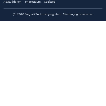
Adatvédelem
Impresszum
Segítség
(C) 2010 Szegedi Tudományegyetem. Minden jog fenntartva.