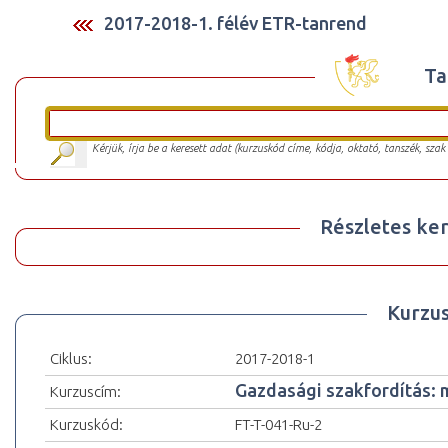
2017-2018-1. félév ETR-tanrend
Ta
Kérjük, írja be a keresett adat (kurzuskód címe, kódja, oktató, tanszék, szak
Részletes ker
Kurzu
Ciklus:
2017-2018-1
Gazdasági szakfordítás: m
Kurzuscím:
Kurzuskód:
FT-T-041-Ru-2