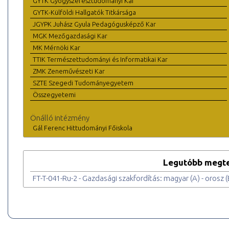
GYTK Gyógyszerésztudományi Kar
GYTK-Külföldi Hallgatók Titkársága
JGYPK Juhász Gyula Pedagógusképző Kar
MGK Mezőgazdasági Kar
MK Mérnöki Kar
TTIK Természettudományi és Informatikai Kar
ZMK Zeneművészeti Kar
SZTE Szegedi Tudományegyetem
Összegyetemi
Önálló intézmény
Gál Ferenc Hittudományi Főiskola
Legutóbb megte
FT-T-041-Ru-2 - Gazdasági szakfordítás: magyar (A) - orosz (