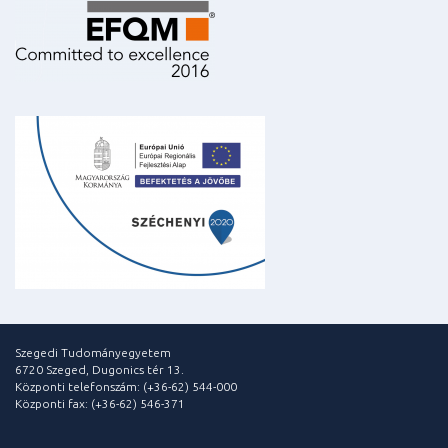
Szegedi Tudományegyetem
6720 Szeged, Dugonics tér 13.
Központi telefonszám: (+36-62) 544-000
Központi fax: (+36-62) 546-371