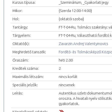
Kurzus típusa:
_Szeminárium, _Gyakorlati jegy
Mikor:
{Szerda 12:00-14:00}
Hol:
{oktatói szoba}
Tantárgy:
FT-T-04-Ru, Tolmács szakirány: v
Tárgyelem:
FT-T-04-Ru, Választható fordító k
Oktató(k):
Zavarzin Andrej Valentyinovics
Meghirdető tanszék:
Fordító- és Tolmácsképző Közp
Óraszám:
heti 2.00
Kreditek száma:
2
Maximális létszám:
nincs korlát
Speciális jelzők:
nincsenek
Leírás:
Autentikus üzleti dokumentumok (
oroszra. A hivatali nyelv stilisztik
gyakorlatok.
Képzésfüggő adatok: