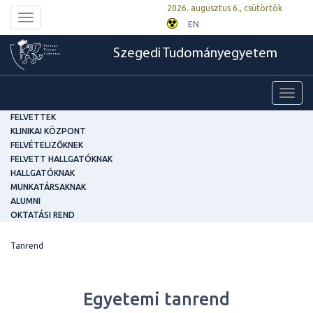
2026. augusztus 6., csütörtök
Toggle
EN
navigation
Szegedi Tudományegyetem
Toggl
navig
FELVETTEK
KLINIKAI KÖZPONT
FELVÉTELIZŐKNEK
FELVETT HALLGATÓKNAK
HALLGATÓKNAK
MUNKATÁRSAKNAK
ALUMNI
OKTATÁSI REND
Tanrend
Egyetemi tanrend