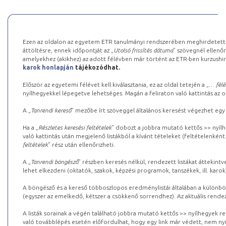
Ezen az oldalon az egyetem ETR tanulmányi rendszerében meghirdetett k
áttöltésre, ennek időpontját az „
Utolsó frissítés dátuma
” szövegnél ellenőr
amelyekhez (akikhez) az adott félévben már történt az ETR-ben kurzushi
karok honlapján
tájékozódhat.
Először az egyetemi félévet kell kiválasztania, ez az oldal tetején a „
… félé
nyílhegyekkel lépegetve lehetséges. Magán a feliraton való kattintás az old
A „
Tanrendi kereső
” mezőbe írt szöveggel általános keresést végezhet egy
Ha a „
Részletes keresési feltételek
” dobozt a jobbra mutató kettős >> nyílh
való kattintás után megjelenő listákból a kívánt tételeket (feltételenként
feltételek
” rész után ellenőrizheti.
A „
Tanrendi böngésző
” részben keresés nélkül, rendezett listákat áttekin
lehet elkezdeni (oktatók, szakok, képzési programok, tanszékek, ill. karok
A böngésző és a kereső többoszlopos eredménylistái általában a különböz
(egyszer az emelkedő, kétszer a csökkenő sorrendhez). Az aktuális rendez
A listák sorainak a végén található jobbra mutató kettős >> nyílhegyek r
való továbblépés esetén előfordulhat, hogy egy link már védett, nem nyi